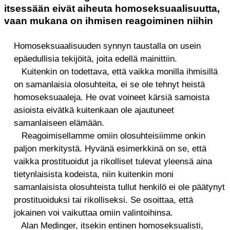
itsessään eivät aiheuta homoseksuaalisuutta,
vaan mukana on ihmisen reagoiminen niihin
Homoseksuaalisuuden synnyn taustalla on usein
epäedullisia tekijöitä, joita edellä mainittiin.
Kuitenkin on todettava, että vaikka monilla ihmisillä
on samanlaisia olosuhteita, ei se ole tehnyt heistä
homoseksuaaleja. He ovat voineet kärsiä samoista
asioista eivätkä kuitenkaan ole ajautuneet
samanlaiseen elämään.
Reagoimisellamme omiin olosuhteisiimme onkin
paljon merkitystä. Hyvänä esimerkkinä on se, että
vaikka prostituoidut ja rikolliset tulevat yleensä aina
tietynlaisista kodeista, niin kuitenkin moni
samanlaisista olosuhteista tullut henkilö ei ole päätynyt
prostituoiduksi tai rikolliseksi. Se osoittaa, että
jokainen voi vaikuttaa omiin valintoihinsa.
Alan Medinger, itsekin entinen homoseksualisti,