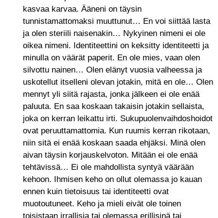
kasvaa karvaa. Ääneni on täysin
tunnistamattomaksi muuttunut… En voi siittää lasta
ja olen steriili naisenakin… Nykyinen nimeni ei ole
oikea nimeni. Identiteettini on keksitty identiteetti ja
minulla on väärät paperit. En ole mies, vaan olen
silvottu nainen… Olen elänyt vuosia valheessa ja
uskotellut itselleni olevan jotakin, mitä en ole… Olen
mennyt yli siitä rajasta, jonka jälkeen ei ole enää
paluuta. En saa koskaan takaisin jotakin sellaista,
joka on kerran leikattu irti. Sukupuolenvaihdoshoidot
ovat peruuttamattomia. Kun ruumis kerran rikotaan,
niin sitä ei enää koskaan saada ehjäksi. Minä olen
aivan täysin korjauskelvoton. Mitään ei ole enää
tehtävissä… Ei ole mahdollista syntyä väärään
kehoon. Ihmisen keho on ollut olemassa jo kauan
ennen kuin tietoisuus tai identiteetti ovat
muotoutuneet. Keho ja mieli eivät ole toinen
toisistaan irrallisia tai olemassa erillisinä tai