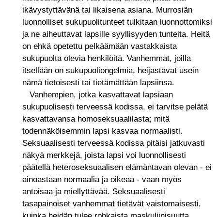
ikävystyttävänä tai likaisena asiana. Murrosiän
luonnolliset sukupuolitunteet tulkitaan luonnottomiksi
ja ne aiheuttavat lapsille syyllisyyden tunteita. Heitä
on ehkä opetettu pelkäämään vastakkaista
sukupuolta olevia henkilöitä. Vanhemmat, joilla
itsellään on sukupuoliongelmia, heijastavat usein
nämä tietoisesti tai tietämättään lapsiinsa.
Vanhempien, jotka kasvattavat lapsiaan
sukupuolisesti terveessä kodissa, ei tarvitse pelätä
kasvattavansa homoseksuaalilasta; mitä
todennäköisemmin lapsi kasvaa normaalisti.
Seksuaalisesti terveessä kodissa pitäisi jatkuvasti
näkyä merkkejä, joista lapsi voi luonnollisesti
päätellä heteroseksuaalisen elämäntavan olevan - ei
ainoastaan normaalia ja oikeaa - vaan myös
antoisaa ja miellyttävää. Seksuaalisesti
tasapainoiset vanhemmat tietävät vaistomaisesti,
kuinka heidän tulee rohkaista maskuliinisuutta