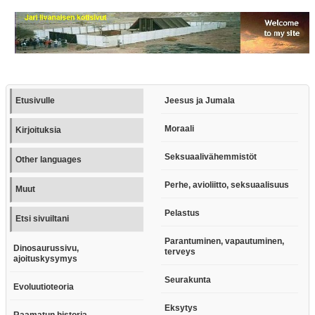
Etusivulle
Jeesus ja Jumala
Moraali
Kirjoituksia
Seksuaalivähemmistöt
Other languages
Perhe, avioliitto, seksuaalisuus
Muut
Pelastus
Etsi sivuiltani
Parantuminen, vapautuminen,
Dinosaurussivu,
terveys
ajoituskysymys
Seurakunta
Evoluutioteoria
Eksytys
Raamatun historia