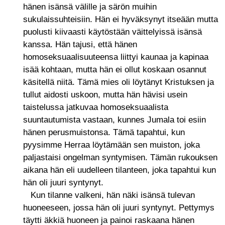
hänen isänsä välille ja särön muihin
sukulaissuhteisiin. Hän ei hyväksynyt itseään mutta
puolusti kiivaasti käytöstään väittelyissä isänsä
kanssa. Hän tajusi, että hänen
homoseksuaalisuuteensa liittyi kaunaa ja kapinaa
isää kohtaan, mutta hän ei ollut koskaan osannut
käsitellä niitä. Tämä mies oli löytänyt Kristuksen ja
tullut aidosti uskoon, mutta hän hävisi usein
taistelussa jatkuvaa homoseksuaalista
suuntautumista vastaan, kunnes Jumala toi esiin
hänen perusmuistonsa. Tämä tapahtui, kun
pyysimme Herraa löytämään sen muiston, joka
paljastaisi ongelman syntymisen. Tämän rukouksen
aikana hän eli uudelleen tilanteen, joka tapahtui kun
hän oli juuri syntynyt.
Kun tilanne valkeni, hän näki isänsä tulevan
huoneeseen, jossa hän oli juuri syntynyt. Pettymys
täytti äkkiä huoneen ja painoi raskaana hänen