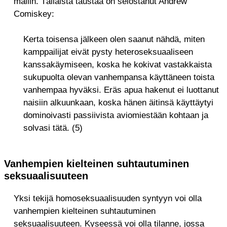
mallin. Tällaista taustaa on selostanut Andrew
Comiskey:
Kerta toisensa jälkeen olen saanut nähdä, miten
kamppailijat eivät pysty heteroseksuaaliseen
kanssakäymiseen, koska he kokivat vastakkaista
sukupuolta olevan vanhempansa käyttäneen toista
vanhempaa hyväksi. Eräs apua hakenut ei luottanut
naisiin alkuunkaan, koska hänen äitinsä käyttäytyi
dominoivasti passiivista aviomiestään kohtaan ja
solvasi tätä. (5)
Vanhempien kielteinen suhtautuminen
seksuaalisuuteen
Yksi tekijä homoseksuaalisuuden syntyyn voi olla
vanhempien kielteinen suhtautuminen
seksuaalisuuteen. Kyseessä voi olla tilanne, jossa