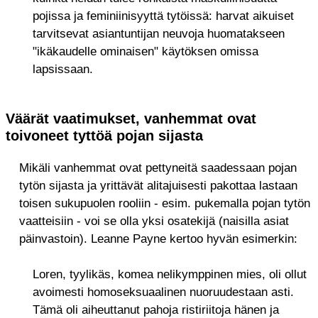
pojissa ja feminiinisyyttä tytöissä: harvat aikuiset
tarvitsevat asiantuntijan neuvoja huomatakseen
"ikäkaudelle ominaisen" käytöksen omissa
lapsissaan.
Väärät vaatimukset, vanhemmat ovat
toivoneet tyttöä pojan sijasta
Mikäli vanhemmat ovat pettyneitä saadessaan pojan
tytön sijasta ja yrittävät alitajuisesti pakottaa lastaan
toisen sukupuolen rooliin - esim. pukemalla pojan tytön
vaatteisiin - voi se olla yksi osatekijä (naisilla asiat
päinvastoin). Leanne Payne kertoo hyvän esimerkin:
Loren, tyylikäs, komea nelikymppinen mies, oli ollut
avoimesti homoseksuaalinen nuoruudestaan asti.
Tämä oli aiheuttanut pahoja ristiriitoja hänen ja