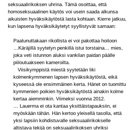
seksuaalirikoksen uhrina. Tämä osoittaa, että
homoseksuaalinen käytös voi usein saada alkunsa
aikuisten hyväksikäytöstä lasta kohtaan. Kierre jatkuu,
kun lapsena hyväksikäytetyt syyllistyvät samaan:
Paatunuttakaan rikollista ei voi pakottaa hoitoon
…Käräjillä syytetyn penkillä istui torstaina… mies,
joka veti istunnon aluksi vankilan paidan päälle
piiloutuakseen kameroilta.
Viisikymppistä miestä syytetään liki
kolmenkymmenen lapsen hyväksikäytöstä, eikä
kyseessä ole ensimmäinen kerta. Hänet on tuomittu
kymmenien poikien hyväksikäytöstä ainakin kolme
kertaa aiemminkin. Viimeksi vuonna 2012.
… Lauerma ei ota kantaa yksittäistapauksiin, ei
myöskään tähän. Hän kertoo yleisellä tasolla, että
yksi lapsiin kohdistuvalle seksuaalirikokselle
altistava tekijä on seksuaalirikoksen uhriksi