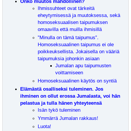
Onko muutos mahdollinen?
Ihmissuhteet ovat tärkeitä
eheytymisessä ja muutoksessa, sekä
homoseksuaalisen taipumuksen
omaavilla että muilla ihmisillä
”Minulla on tämä taipumus”.
Homoseksuaalinen taipumus ei ole
poikkeuksellista. Jokaisella on vääriä
taipumuksia johonkin asiaan
Jumalan apu taipumusten
voittamiseen
Homoseksuaalinen käytös on syntiä
Elämästä osalliseksi tuleminen. Jos
ihminen on ollut erossa Jumalasta, voi hän
pelastua ja tulla hänen yhteyteensä
Isän tykö tuleminen
Ymmärrä Jumalan rakkaus!
Luota!