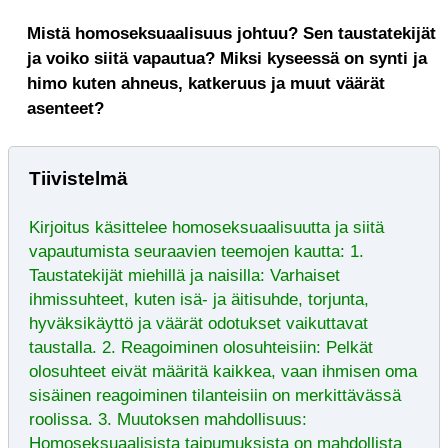
Mistä homoseksuaalisuus johtuu? Sen taustatekijät
ja voiko siitä vapautua? Miksi kyseessä on synti ja
himo kuten ahneus, katkeruus ja muut väärät
asenteet?
Tiivistelmä
Kirjoitus käsittelee homoseksuaalisuutta ja siitä
vapautumista seuraavien teemojen kautta: 1.
Taustatekijät miehillä ja naisilla: Varhaiset
ihmissuhteet, kuten isä- ja äitisuhde, torjunta,
hyväksikäyttö ja väärät odotukset vaikuttavat
taustalla. 2. Reagoiminen olosuhteisiin: Pelkät
olosuhteet eivät määritä kaikkea, vaan ihmisen oma
sisäinen reagoiminen tilanteisiin on merkittävässä
roolissa. 3. Muutoksen mahdollisuus:
Homoseksuaalisista taipumuksista on mahdollista