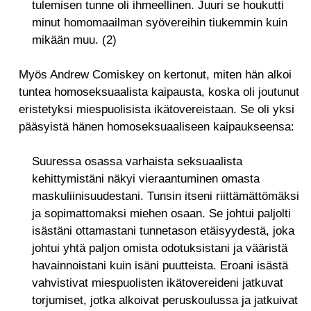
tulemisen tunne oli ihmeellinen. Juuri se houkutti
minut homomaailman syövereihin tiukemmin kuin
mikään muu. (2)
Myös Andrew Comiskey on kertonut, miten hän alkoi
tuntea homoseksuaalista kaipausta, koska oli joutunut
eristetyksi miespuolisista ikätovereistaan. Se oli yksi
pääsyistä hänen homoseksuaaliseen kaipaukseensa:
Suuressa osassa varhaista seksuaalista
kehittymistäni näkyi vieraantuminen omasta
maskuliinisuudestani. Tunsin itseni riittämättömäksi
ja sopimattomaksi miehen osaan. Se johtui paljolti
isästäni ottamastani tunnetason etäisyydestä, joka
johtui yhtä paljon omista odotuksistani ja vääristä
havainnoistani kuin isäni puutteista. Eroani isästä
vahvistivat miespuolisten ikätovereideni jatkuvat
torjumiset, jotka alkoivat peruskoulussa ja jatkuivat