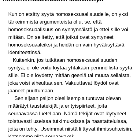
Kun on etsitty syytä homoseksuaalisuudelle, on yksi
tärkeimmistä argumenteista ollut se, että
homoseksuaalisuus on synnynnäistä ja ettei sille voi
mitään. On selitetty, että jotkut ovat syntyneet
homoseksuaaleiksi ja heidän on vain hyväksyttävä
identiteettinsä.
Kuitenkin, jos tutkitaan homoseksuaalisuuden
syntyä, ei ole voitu löytää yhtäkään perinnöllistä syytä
sille. Ei ole löydetty mitään geeniä tai muuta sellaista,
joka voisi aiheuttaa sen. Vakuuttavat löydöt ovat
jääneet puuttumaan.
Sen sijaan paljon oleellisempia tuntuvat olevan
määrätyt taustatekijät ja erityispiirteet, joita
seuraavassa luetellaan. Nämä tekijät ovat löytyneet
toistuvasti useissa tutkimuksissa ja haastatteluissa,
joita on tehty. Useimmat niistä liittyvät ihmissuhteisiin.
Katsomme niitä seuraavaksi: