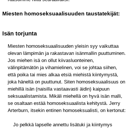
Miesten homoseksuaalisuuden taustatekijät:
Isän torjunta
Miesten homoseksuaalisuuden yleisin syy vaikuttaa
olevan lämpimän ja rakastavan isänmallin puuttuminen.
Jos miehen isä on ollut kiivasluonteinen,
välinpitämätön ja vihamielinen, voi se johtaa siihen,
että poika tai mies alkaa etsiä miehistä kiintymystä,
joka häneltä on puuttunut. Siten homoseksuaalisuus on
miehillä isän (naisilla vastaavasti äidin) kaipuun
seksuaalistamista. Mikäli miehellä on hyvä isän malli,
se osaltaan estää homoseksuaalista kehitystä. Jerry
Arterburn, itsekin entinen homoseksualisti, on kertonut:
Jo pelkkä lapselle annettu lisätuki ja kiintymys