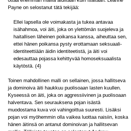
ottaa enemmän mallia äidiltään kuin isältään. Leanne
Payne on selostanut tätä tekijää:
Ellei lapsella ole voimakasta ja tukea antavaa
isähahmoa, voi äiti, joka on ylettömän suojeleva ja
haitallisen läheinen poikansa kanssa, aiheuttaa sen,
ettei hänen poikansa pysty erottamaan seksuaali-
identiteettiään äidin identiteetistä, ja äiti voi
edesauttaa pojassa kehittyvää homoseksuaalista
käytöstä. (4)
Toinen mahdollinen malli on sellainen, jossa hallitseva
ja dominoiva äiti haukkuu puolisoaan lasten kuullen.
Kyseessä on äiti, joka on aggressiivinen ja puolisoaan
halventava. Sen seurauksena pojan isästä
muodostama kuva voi vahingoittua suuresti. Lisäksi
pojan voi myöhemmin olla vaikea luottaa naisiin, koska
hänen äitinsä on antanut dominoivan ja hallitsevan