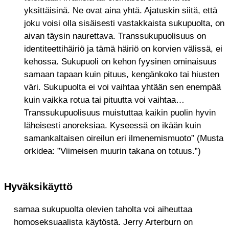
yksittäisinä. Ne ovat aina yhtä. Ajatuskin siitä, että
joku voisi olla sisäisesti vastakkaista sukupuolta, on
aivan täysin naurettava. Transsukupuolisuus on
identiteettihäiriö ja tämä häiriö on korvien välissä, ei
kehossa. Sukupuoli on kehon fyysinen ominaisuus
samaan tapaan kuin pituus, kengänkoko tai hiusten
väri. Sukupuolta ei voi vaihtaa yhtään sen enempää
kuin vaikka rotua tai pituutta voi vaihtaa…
Transsukupuolisuus muistuttaa kaikin puolin hyvin
läheisesti anoreksiaa. Kyseessä on ikään kuin
samankaltaisen oireilun eri ilmenemismuoto” (Musta
orkidea: ”Viimeisen muurin takana on totuus.”)
Hyväksikäyttö
samaa sukupuolta olevien taholta voi aiheuttaa
homoseksuaalista käytöstä. Jerry Arterburn on