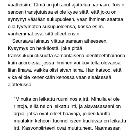
vaatteisiin. Tämä on johtanut ajattelua harhaan. Toisin
sanoen transjutuissa ei ole kyse siitä, että joku on
syntynyt väärään sukupuoleen, vaan ihminen saattaa
olla tyytymätön sukupuoleensa, koska esim.
vanhemmat ovat sitä olleet ensin.
Seuraava lainaus viittaa samaan aiheeseen.
Kysymys on henkilöstä, joka pitää
transsukupuolisuutta samanlaisena identiteettihäiriönä
kuin anoreksia, jossa ihminen voi kuvitella olevansa
liian lihava, vaikka olisi aivan laiha. Hän katsoo, että
vika ei ole kenenkään kehossa vaan sisäisessä
ajattelussa.
”Minulta on leikattu ruumiinosia irti. Minulla ei ole
rintoja, sillä ne on leikattu irti, ja alavatsassani on
arpia, jotka ovat olleet haavoja, joiden kautta
muutakin kehooni luonnolliseen kuuluvaa on leikattu
irti. Kasvonpiirteeni ovat muuttuneet. Naamassani