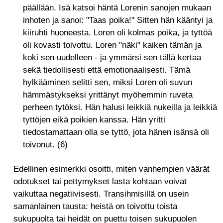
päällään. Isä katsoi häntä Lorenin sanojen mukaan
inhoten ja sanoi: "Taas poika!" Sitten hän kääntyi ja
kiiruhti huoneesta. Loren oli kolmas poika, ja tyttöä
oli kovasti toivottu. Loren "näki" kaiken tämän ja
koki sen uudelleen - ja ymmärsi sen tällä kertaa
sekä tiedollisesti että emotionaalisesti. Tämä
hylkääminen selitti sen, miksi Loren oli suvun
hämmästykseksi yrittänyt myöhemmin ruveta
perheen tytöksi. Hän halusi leikkiä nukeilla ja leikkiä
tyttöjen eikä poikien kanssa. Hän yritti
tiedostamattaan olla se tyttö, jota hänen isänsä oli
toivonut
.
(6)
Edellinen esimerkki osoitti, miten vanhempien väärät
odotukset tai pettymykset lasta kohtaan voivat
vaikuttaa negatiivisesti. Transihmisillä on usein
samanlainen tausta: heistä on toivottu toista
sukupuolta tai heidät on puettu toisen sukupuolen