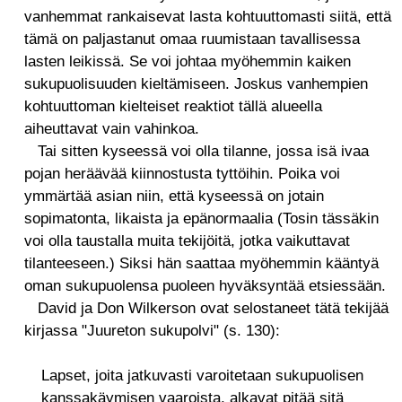
vanhemmat rankaisevat lasta kohtuuttomasti siitä, että
tämä on paljastanut omaa ruumistaan tavallisessa
lasten leikissä. Se voi johtaa myöhemmin kaiken
sukupuolisuuden kieltämiseen. Joskus vanhempien
kohtuuttoman kielteiset reaktiot tällä alueella
aiheuttavat vain vahinkoa.
Tai sitten kyseessä voi olla tilanne, jossa isä ivaa
pojan heräävää kiinnostusta tyttöihin. Poika voi
ymmärtää asian niin, että kyseessä on jotain
sopimatonta, likaista ja epänormaalia (Tosin tässäkin
voi olla taustalla muita tekijöitä, jotka vaikuttavat
tilanteeseen.) Siksi hän saattaa myöhemmin kääntyä
oman sukupuolensa puoleen hyväksyntää etsiessään.
David ja Don Wilkerson ovat selostaneet tätä tekijää
kirjassa "Juureton sukupolvi" (s. 130):
Lapset, joita jatkuvasti varoitetaan sukupuolisen
kanssakäymisen vaaroista, alkavat pitää sitä