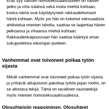
Eräs syy naisten homoseksuaalisuuteen on naisen
pelko ja viha isäänsä sekä muita miehiä kohtaan,
koska nämä ovat käyttäytyneet rakkaudettomasti
häntä kohtaan. Myös jos hän on kokenut seksuaalista
ahdistelua miesten taholta, saattaa se laajentaa hänen
pelkoansa ja vihaansa miehiä kohtaan.
Rakkaudenkaipuussaan hän saattaa kääntyä oman
sukupuolensa edustajan puoleen.
Vanhemmat ovat toivoneet poikaa tytön
sijasta
Mikäli vanhemmat ovat toivoneet poikaa tytön sijasta
ja yrittävät alitajuisesti pakottaa tyttöä pojan rooliin, on
se altistava tekijä. Tämä on tavallinen taustatekijä
myös miesten homoseksuaalisuudessa.
Olosuhteisiin reagoiminen. Olosuhteet