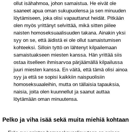
ollut isähahmoa, johon samaistua. He eivät ole
saaneet apua oman sukupuolensa ja sen minuuden
löytämiseen, joka olisi vapauttanut heidät. Pitkään
olen myös yrittänyt selvittää, mikä sitten piilee
naisten homoseksuaalisuuden takana. Ainakin yksi
syy on se, että äidistä ei ole ollut samaistumisen
kohteeksi. Silloin tyttö on lähtenyt kilpailemaan
samaistuakseen miesten kanssa. Hän yrittää siis
ostaa itselleen ihmisarvoa pärjäämällä kilpailussa
juuri miesten kanssa. En väitä, että tämä olisi ainoa
syy ja että se sopisi kaikkiin naispuolisiin
homoseksuaaleihin, mutta on tällaisia tapauksia,
naisia, joita olen kuunnellut ja saanut auttaa
löytämään oman minuutensa.
Pelko ja viha isää sekä muita miehiä kohtaan