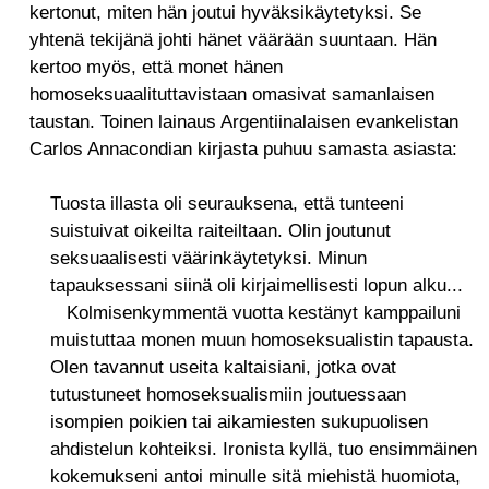
kertonut, miten hän joutui hyväksikäytetyksi. Se
yhtenä tekijänä johti hänet väärään suuntaan. Hän
kertoo myös, että monet hänen
homoseksuaalituttavistaan omasivat samanlaisen
taustan. Toinen lainaus Argentiinalaisen evankelistan
Carlos Annacondian kirjasta puhuu samasta asiasta:
Tuosta illasta oli seurauksena, että tunteeni
suistuivat oikeilta raiteiltaan. Olin joutunut
seksuaalisesti väärinkäytetyksi. Minun
tapauksessani siinä oli kirjaimellisesti lopun alku...
Kolmisenkymmentä vuotta kestänyt kamppailuni
muistuttaa monen muun homoseksualistin tapausta.
Olen tavannut useita kaltaisiani, jotka ovat
tutustuneet homoseksualismiin joutuessaan
isompien poikien tai aikamiesten sukupuolisen
ahdistelun kohteiksi. Ironista kyllä, tuo ensimmäinen
kokemukseni antoi minulle sitä miehistä huomiota,