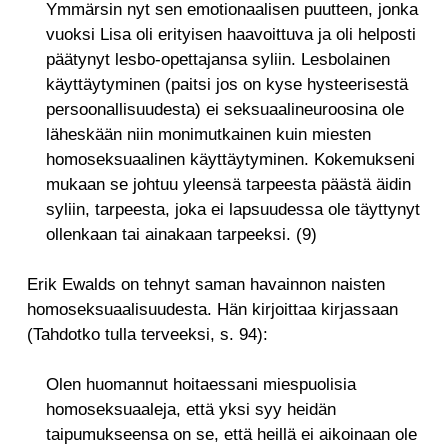
Ymmärsin nyt sen emotionaalisen puutteen, jonka
vuoksi Lisa oli erityisen haavoittuva ja oli helposti
päätynyt lesbo-opettajansa syliin. Lesbolainen
käyttäytyminen (paitsi jos on kyse hysteerisestä
persoonallisuudesta) ei seksuaalineuroosina ole
läheskään niin monimutkainen kuin miesten
homoseksuaalinen käyttäytyminen. Kokemukseni
mukaan se johtuu yleensä tarpeesta päästä äidin
syliin, tarpeesta, joka ei lapsuudessa ole täyttynyt
ollenkaan tai ainakaan tarpeeksi. (9)
Erik Ewalds on tehnyt saman havainnon naisten
homoseksuaalisuudesta. Hän kirjoittaa kirjassaan
(Tahdotko tulla terveeksi, s. 94):
Olen huomannut hoitaessani miespuolisia
homoseksuaaleja, että yksi syy heidän
taipumukseensa on se, että heillä ei aikoinaan ole