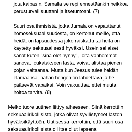
jota kaipasin. Samalla se repi ennestäänkin heikkoa
perusturvallisuuttani ja itsetuntoani. (7)
Suuri osa ihmisistä, jotka Jumala on vapauttanut
homoseksuaalisuudesta, on kertonut meille, että
heidät on lapsuudessa joko raiskattu tai heitä on
käytetty seksuaalisesti hyväksi. Usein sellaiset
sanat kuten ”sinä olet nynny”, joita vanhemmat
sanovat loukatakseen lasta, voivat alistaa pienen
pojan valtaansa. Mutta kun Jeesus tulee heidän
elämäänsä, pahan hengen on lähdettävä ja he
pääsevät vapaiksi. Voin vakuuttaa, ettei muuta
hoitoa tarvita. (8)
M
elko tuore uutinen liittyy aiheeseen. Siinä kerrottiin
seksuaalirikollisista, jotka olivat syyllistyneet lasten
hyväksikäyttöön. Uutisessa kerrottiin, että suuri osa
seksuaalirikollisista oli itse ollut lapsena