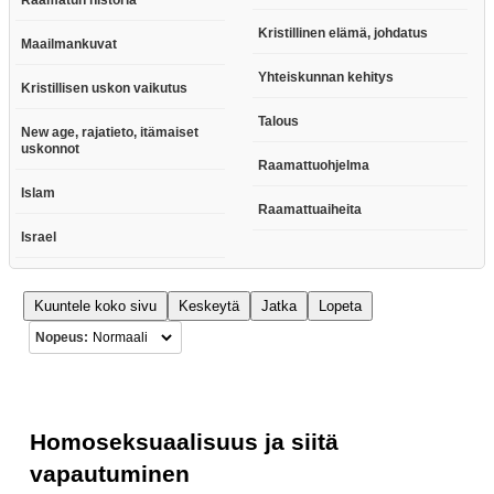
Kristillinen elämä, johdatus
Maailmankuvat
Yhteiskunnan kehitys
Kristillisen uskon vaikutus
Talous
New age, rajatieto, itämaiset
uskonnot
Raamattuohjelma
Islam
Raamattuaiheita
Israel
Kuuntele koko sivu
Keskeytä
Jatka
Lopeta
Nopeus:
Homoseksuaalisuus ja siitä
vapautuminen