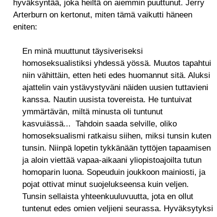
hyväksyntää, joka heiltä on aiemmin puuttunut. Jerry
Arterburn on kertonut, miten tämä vaikutti häneen
eniten:
En minä muuttunut täysiveriseksi
homoseksualistiksi yhdessä yössä. Muutos tapahtui
niin vähittäin, etten heti edes huomannut sitä. Aluksi
ajattelin vain ystävystyväni näiden uusien tuttavieni
kanssa. Nautin uusista tovereista. He tuntuivat
ymmärtävän, miltä minusta oli tuntunut
kasvuiässä... Tahdoin saada selville, oliko
homoseksualismi ratkaisu siihen, miksi tunsin kuten
tunsin. Niinpä lopetin tykkänään tyttöjen tapaamisen
ja aloin viettää vapaa-aikaani yliopistoajoilta tutun
homoparin luona. Sopeuduin joukkoon mainiosti, ja
pojat ottivat minut suojelukseensa kuin veljen.
Tunsin sellaista yhteenkuuluvuutta, jota en ollut
tuntenut edes omien veljieni seurassa. Hyväksytyksi