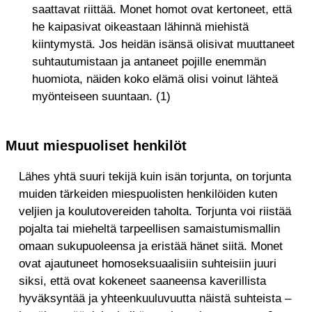
saattavat riittää. Monet homot ovat kertoneet, että
he kaipasivat oikeastaan lähinnä miehistä
kiintymystä. Jos heidän isänsä olisivat muuttaneet
suhtautumistaan ja antaneet pojille enemmän
huomiota, näiden koko elämä olisi voinut lähteä
myönteiseen suuntaan. (1)
Muut miespuoliset henkilöt
Lähes yhtä suuri tekijä kuin isän torjunta, on torjunta
muiden tärkeiden miespuolisten henkilöiden kuten
veljien ja koulutovereiden taholta. Torjunta voi riistää
pojalta tai mieheltä tarpeellisen samaistumismallin
omaan sukupuoleensa ja eristää hänet siitä. Monet
ovat ajautuneet homoseksuaalisiin suhteisiin juuri
siksi, että ovat kokeneet saaneensa kaverillista
hyväksyntää ja yhteenkuuluvuutta näistä suhteista –