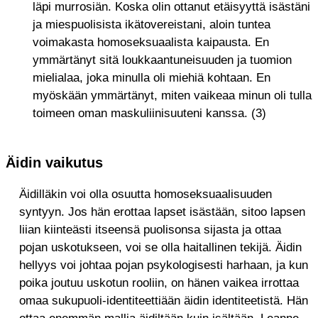
läpi murrosiän. Koska olin ottanut etäisyyttä isästäni
ja miespuolisista ikätovereistani, aloin tuntea
voimakasta homoseksuaalista kaipausta. En
ymmärtänyt sitä loukkaantuneisuuden ja tuomion
mielialaa, joka minulla oli miehiä kohtaan. En
myöskään ymmärtänyt, miten vaikeaa minun oli tulla
toimeen oman maskuliinisuuteni kanssa. (3)
Äidin vaikutus
Äidilläkin voi olla osuutta homoseksuaalisuuden
syntyyn. Jos hän erottaa lapset isästään, sitoo lapsen
liian kiinteästi itseensä puolisonsa sijasta ja ottaa
pojan uskotukseen, voi se olla haitallinen tekijä. Äidin
hellyys voi johtaa pojan psykologisesti harhaan, ja kun
poika joutuu uskotun rooliin, on hänen vaikea irrottaa
omaa sukupuoli-identiteettiään äidin identiteetistä. Hän