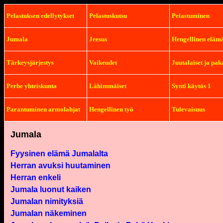
Pelastuksen edellytykset
Pelastuskutsu
Pelastuminen
Jumala
Jeesus
Hengellinen eläm
Tärkeysjärjestys
Vaikeudet
Juutalaiset ja pak
Perhe yhteiskunta
Lähimmäiset
Synti käytös 1
Parantuminen armolahjat
Hengellinen työ
Tulevaisuus
Jumala
Fyysinen elämä Jumalalta
Herran avuksi huutaminen
Herran enkeli
Jumala luonut kaiken
Jumalan nimityksiä
Jumalan näkeminen