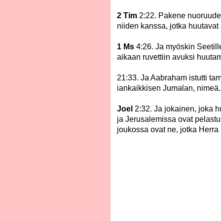
2 Tim
2:22. Pakene nuoruuden
niiden kanssa, jotka huutava
1 Ms
4:26. Ja myöskin Seetill
aikaan ruvettiin avuksi huut
21:33. Ja Aabraham istutti ta
iankaikkisen Jumalan, nimeä.
Joel
2:32. Ja jokainen, joka 
ja Jerusalemissa ovat pelastu
joukossa ovat ne, jotka Herra