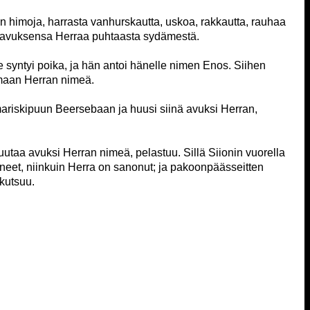
 himoja, harrasta vanhurskautta, uskoa, rakkautta, rauhaa
t avuksensa Herraa puhtaasta sydämestä.
e syntyi poika, ja hän antoi hänelle nimen Enos. Siihen
amaan Herran nimeä.
mariskipuun Beersebaan ja huusi siinä avuksi Herran,
huutaa avuksi Herran nimeä, pelastuu. Sillä Siionin vuorella
neet, niinkuin Herra on sanonut; ja pakoonpäässeitten
 kutsuu.