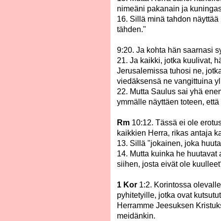
nimeäni pakanain ja kuningast
16. Sillä minä tahdon näyttää
tähden."
9:20. Ja kohta hän saarnasi s
21. Ja kaikki, jotka kuulivat,
Jerusalemissa tuhosi ne, jotka
viedäksensä ne vangittuina yl
22. Mutta Saulus sai yhä ene
ymmälle näyttäen toteen, että
Rm
10:12. Tässä ei ole erotus
kaikkien Herra, rikas antaja ka
13. Sillä "jokainen, joka huu
14. Mutta kuinka he huutavat 
siihen, josta eivät ole kuulleet
1 Kor
1:2. Korintossa oleval
pyhitetyille, jotka ovat kutsut
Herramme Jeesuksen Kristuks
meidänkin.