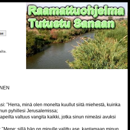
alta
.
INEN
si: "Herra, minä olen monelta kuullut siitä miehestä, kuinka
nun pyhillesi Jerusalemissa;
papeilta valtuus vangita kaikki, jotka sinun nimeäsi avuksi
: "Mene; sillä hän on minulle valittu ase, kantamaan minun