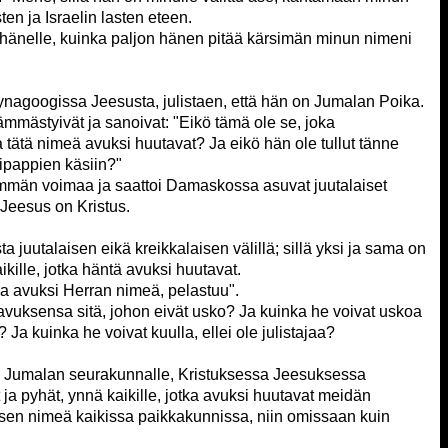
en ja Israelin lasten eteen.
 hänelle, kuinka paljon hänen pitää kärsimän minun nimeni
ynagoogissa Jeesusta, julistaen, että hän on Jumalan Poika.
 hämmästyivät ja sanoivat: "Eikö tämä ole se, joka
 tätä nimeä avuksi huutavat? Ja eikö hän ole tullut tänne
ipappien käsiin?"
mmän voimaa ja saattoi Damaskossa asuvat juutalaiset
 Jeesus on Kristus.
ta juutalaisen eikä kreikkalaisen välillä; sillä yksi ja sama on
ikille, jotka häntä avuksi huutavat.
taa avuksi Herran nimeä, pelastuu".
avuksensa sitä, johon eivät usko? Ja kuinka he voivat uskoa
? Ja kuinka he voivat kuulla, ellei ole julistajaa?
le Jumalan seurakunnalle, Kristuksessa Jeesuksessa
ut ja pyhät, ynnä kaikille, jotka avuksi huutavat meidän
en nimeä kaikissa paikkakunnissa, niin omissaan kuin