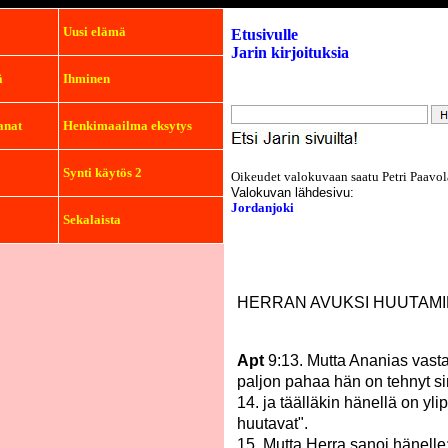
Uusi elämä
Etusivulle
Jarin kirjoituksia
ä
Ihminen
anat
Henkimaailma eksytys
Synti käytös 2
Oikeudet valokuvaan saatu Petri Paavol
Valokuvan lähdesivu:
Jordanjoki
Sekalaista
HERRAN AVUKSI HUUTAM
Apt
9:13. Mutta Ananias vasta
paljon pahaa hän on tehnyt si
14. ja täälläkin hänellä on yli
huutavat".
15. Mutta Herra sanoi hänelle