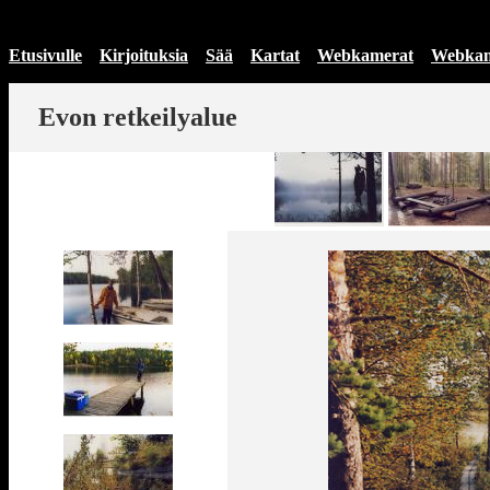
Etusivulle
Kirjoituksia
Sää
Kartat
Webkamerat
Webkam
Evon
retkeilyalue