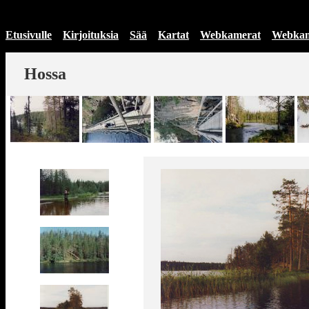
Etusivulle
Kirjoituksia
Sää
Kartat
Webkamerat
Webkam
Hossa