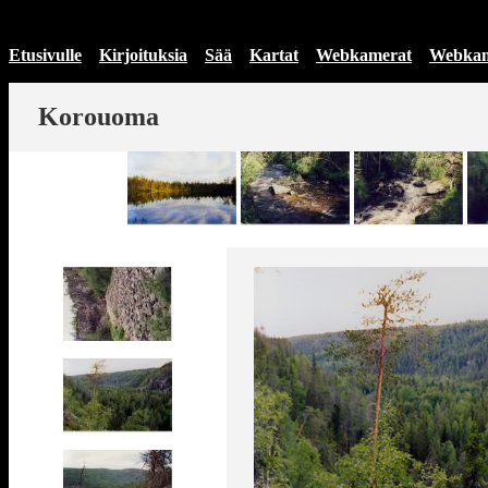
Etusivulle
Kirjoituksia
Sää
Kartat
Webkamerat
Webkam
Korouoma