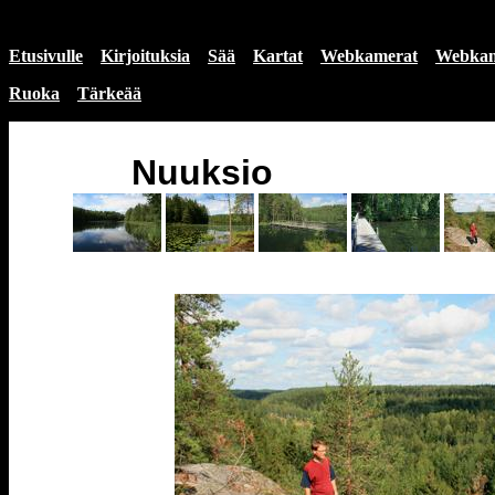
Etusivulle
Kirjoituksia
Sää
Kartat
Webkamerat
Webkam
Ruoka
Tärkeää
Nuuksio