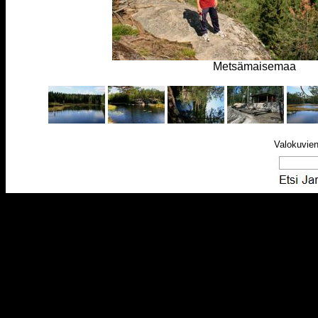
Metsämaisemaa
Valokuvien