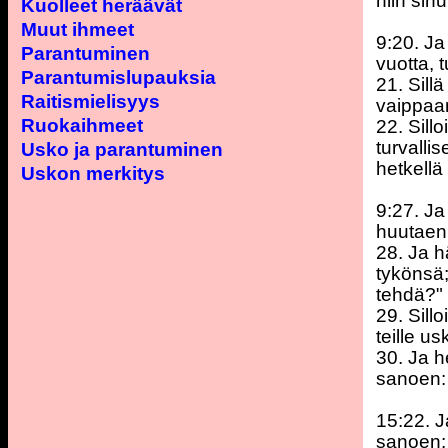
niin sinu
Kuolleet heräävät
Muut ihmeet
9:20. Ja
Parantuminen
vuotta, 
Parantumislupauksia
21. Sill
Raitismielisyys
vaippaan
Ruokaihmeet
22. Sill
turvallis
Usko ja parantuminen
hetkellä
Uskon merkitys
9:27. Ja
huutaen
28. Ja 
tykönsä;
tehdä?"
29. Sill
teille u
30. Ja h
sanoen: 
15:22. J
sanoen: 