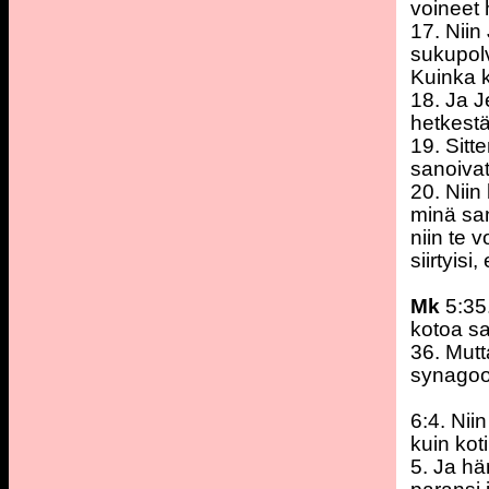
voineet 
17. Niin
sukupolv
Kuinka k
18. Ja Je
hetkestä
19. Sitt
sanoivat
20. Niin
minä san
niin te v
siirtyisi
Mk
5:35
kotoa sa
36. Mutt
synagoog
6:4. Nii
kuin kot
5. Ja hä