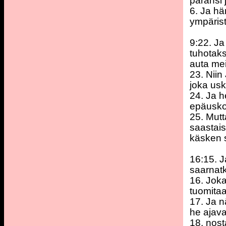
paransi 
6. Ja hä
ympärist
9:22. Ja
tuhotaks
auta mei
23. Niin
joka usk
24. Ja h
epäusko
25. Mutt
saastais
käsken 
16:15. J
saarnatk
16. Joka
tuomita
17. Ja n
he ajavat
18. nost