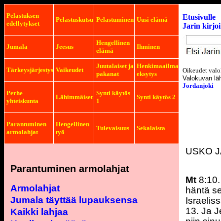
Pelastuksen
Etusivulle
Pelastuskutsu
Pelastuminen
Uusi elämä
edellytykset
Jarin kirjo
Hengellinen
Jumala
Jeesus
Ihminen
elämä
Juutalaiset ja
Henkimaailma
Tärkeysjärjestys
Vaikeudet
Oikeudet valo
pakanat
eksytys
Valokuvan lä
Jordanjoki
Perhe
Synti käytös
Lähimmäiset
Synti käytös 2
yhteiskunta
1
Parantuminen
Hengellinen
Tulevaisuus
Sekalaista
armolahjat
työ
USKO 
Parantuminen armolahjat
Mt
8:10.
Armolahjat
häntä se
Jumala täyttää lupauksensa
Israelis
13. Ja J
Kaikki lahjaa