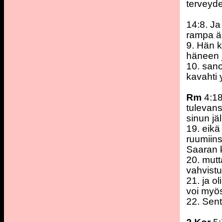
terveyde
14:8. Ja 
rampa äi
9. Hän k
häneen j
10. sano
kavahti y
Rm
4:18
tulevan
sinun jä
19. eikä
ruumiinsa
Saaran k
20. mutt
vahvistu
21. ja o
voi myös
22. Sent