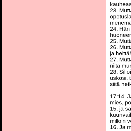
kauheast
23. Mutt
opetusla
menemää
24. Hän 
huoneen
25. Mutt
26. Mutt
ja heittä
27. Mutt
niitä mu
28. Sill
uskosi, 
siitä het
17:14. 
mies, po
15. ja s
kuunvaih
milloin 
16. Ja m