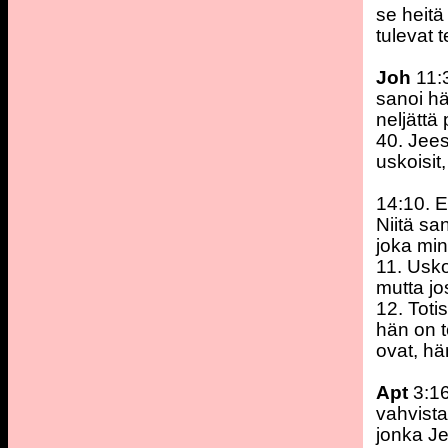
se heitä
tulevat t
Joh
11:3
sanoi hä
neljättä
40. Jees
uskoisit
14:10. E
Niitä sa
joka min
11. Usko
mutta jo
12. Toti
hän on t
ovat, hä
Apt
3:1
vahvista
jonka Je