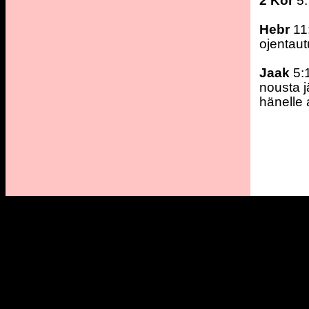
2 Kor
5:
Hebr
11
ojentau
Jaak
5:1
nousta j
hänelle 