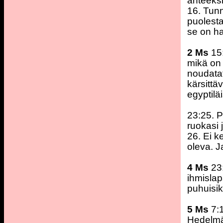
anteeksi
16. Tunn
puolesta
se on ha
2 Ms
15:
mikä on 
noudatat
kärsittä
egyptilä
23:25. P
ruokasi 
26. Ei 
oleva. J
4 Ms
23:
ihmislaps
puhuisiko
5 Ms
7:
Hedelmät