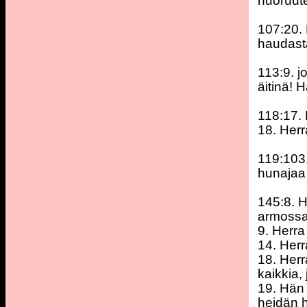
nuoruute
107:20. 
haudast
113:9. j
äitinä! H
118:17. 
18. Herr
119:103.
hunajaa
145:8. H
armossa
9. Herra
14. Herr
18. Herr
kaikkia,
19. Hän 
heidän h