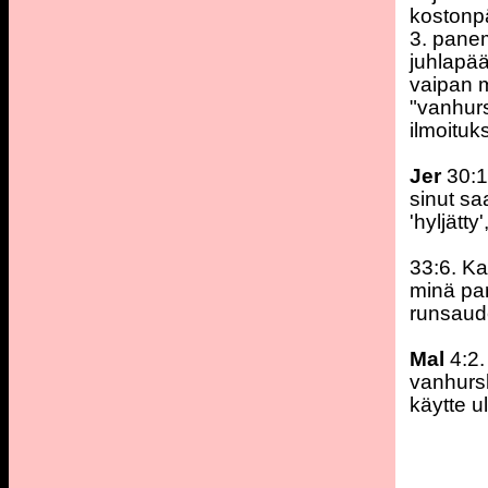
kostonpä
3. panem
juhlapää
vaipan 
"vanhur
ilmoituk
Jer
30:1
sinut sa
'hyljätty
33:6. Ka
minä par
runsaud
Mal
4:2.
vanhursk
käytte u