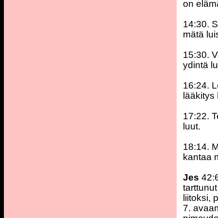
on eläm
14:30. S
mätä lui
15:30. V
ydintä lu
16:24. L
lääkitys l
17:22. T
luut.
18:14. M
kantaa m
Jes
42:
tarttunut
liitoksi
7. avaa