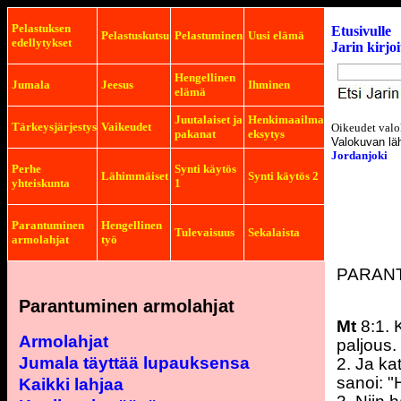
Pelastuksen
Etusivulle
Pelastuskutsu
Pelastuminen
Uusi elämä
edellytykset
Jarin kirjo
Hengellinen
Jumala
Jeesus
Ihminen
elämä
Juutalaiset ja
Henkimaailma
Tärkeysjärjestys
Vaikeudet
Oikeudet valo
pakanat
eksytys
Valokuvan lä
Jordanjoki
Perhe
Synti käytös
Lähimmäiset
Synti käytös 2
yhteiskunta
1
Parantuminen
Hengellinen
Tulevaisuus
Sekalaista
armolahjat
työ
PARAN
Parantuminen armolahjat
Mt
8:1. 
Armolahjat
paljous.
Jumala täyttää lupauksensa
2. Ja ka
sanoi: "
Kaikki lahjaa