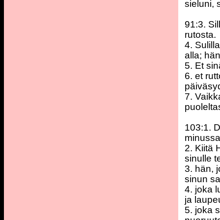
sieluni,
91:3. Si
rutosta.
4. Sulil
alla; hä
5. Et si
6. et ru
päiväsy
7. Vaikk
puolelta
103:1. Da
minussa
2. Kiitä
sinulle t
3. hän, 
sinun sa
4. joka 
ja laupe
5. joka 