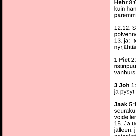
Hebr
8:6
kuin hän
paremmil
12:12. 
polvenn
13. ja: "
nyrjähtä
1 Piet
2:
ristinpu
vanhursk
3 Joh
1:
ja pysyt
Jaak
5:1
seuraku
voidelle
15. Ja u
jälleen;