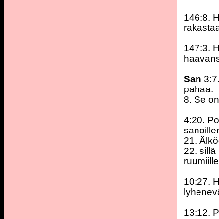
146:8. H
rakastaa
147:3. H
haavans
San
3:7.
pahaa.
8. Se on 
4:20. Po
sanoillen
21. Älkö
22. sill
ruumiill
10:27. H
lyhenevä
13:12. P