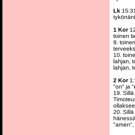
Lk
15:31
tykönäni
1 Kor
12
toinen 
9. toin
terveek
10. toin
lahjan, 
lahjan, t
2 Kor
1:
"on" ja "
19. Sill
Timoteus
ollaksee
20. Sill
hänessä
"amen",