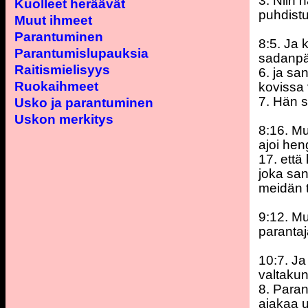
3. Niin 
Kuolleet heräävät
puhdistu
Muut ihmeet
Parantuminen
8:5. Ja 
Parantumislupauksia
sadanpää
Raitismielisyys
6. ja sa
Ruokaihmeet
kovissa 
7. Hän s
Usko ja parantuminen
Uskon merkitys
8:16. Mu
ajoi hen
17. että
joka san
meidän 
9:12. Mu
parantaj
10:7. Ja
valtakunt
8. Paran
ajakaa u