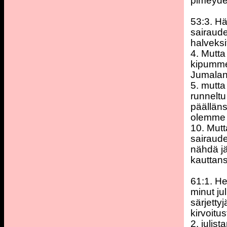
pimeyde
53:3. Hä
sairaude
halveksi
4. Mutta
kipumme
Jumalan
5. mutt
runnelt
päälläns
olemme 
10. Mutt
sairaude
nähdä jä
kauttan
61:1. He
minut ju
särjetty
kirvoitus
2. julis