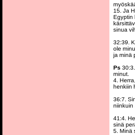
myöskää
15. Ja H
Egyptin 
kärsittä
sinua vi
32:39. K
ole minu
ja minä 
Ps
30:3
minut.
4. Herra
henkiin 
36:7. Si
niinkuin
41:4. H
sinä per
5. Minä 