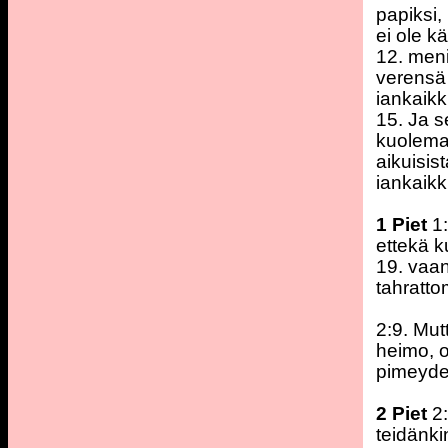
papiksi,
ei ole k
12. meni
verensä 
iankaikk
15. Ja s
kuolema
aikuisis
iankaikk
1 Piet
1
ettekä ku
19. vaan
tahratto
2:9. Mut
heimo, o
pimeydes
2 Piet
2:
teidänki