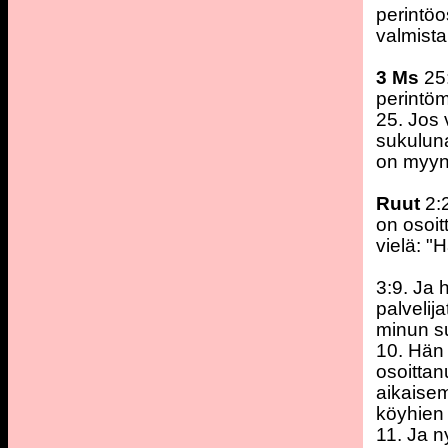
perintöo
valmista
3 Ms
25:
perintö
25. Jos 
sukuluna
on myyn
Ruut
2:2
on osoit
vielä: 
3:9. Ja 
palvelija
minun su
10. Hän 
osoittan
aikaisem
köyhien 
11. Ja n