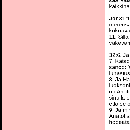
sääliväi
kaikkina
Jer
31:1
merensaa
kokoava 
11. Sill
väkevä
32:6. Ja
7. Katso
sanoo: '
lunastus
8. Ja H
luokseni
on Anato
sinulla 
että se 
9. Ja mi
Anatotis
hopeata