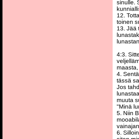
sinulle.
kunniall
12. Tott
toinen s
13. Jää 
lunastak
lunastan
4:3. Sit
veljellä
maasta,
4. Sentä
tässä sa
Jos tahd
lunastaa,
muuta su
"Minä lu
5. Niin 
mooabila
vainaja
6. Silloi