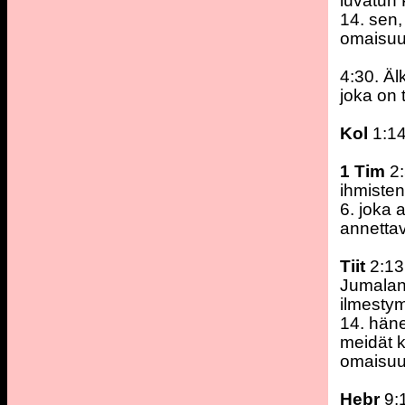
luvatun 
14. sen
omaisuut
4:30. Ä
joka on 
Kol
1:14
1 Tim
2:
ihmisten
6. joka 
annetta
Tiit
2:13
Jumalan
ilmestym
14. hän
meidät k
omaisuud
Hebr
9: