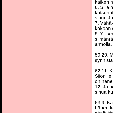
kaiken 
6. Sillä
kutsunut
sinun Ju
7. Vähäk
kokoan s
8. Ylits
silmänrä
armolla,
59:20. M
synnistä
62:11. K
Siionill
on häne
12. Ja h
sinua ku
63:9. Ka
hänen k