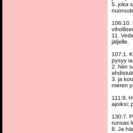
5. joka 
nuoruute
106:10. 
vihollise
11. Vede
jäljelle.
107:1. K
pysyy ia
2. Niin 
ahdistuk
3. ja ko
meren pu
111:9. H
ajoiksi;
130:7. P
runsas 
8. Ja hä