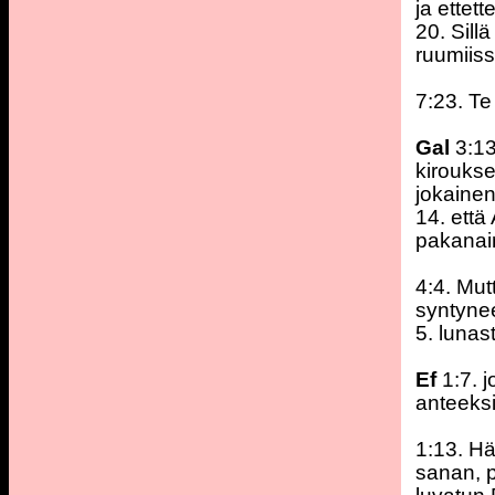
ja ettet
20. Sillä
ruumiis
7:23. Te 
Gal
3:13
kiroukse
jokainen
14. että
pakanai
4:4. Mut
syntynee
5. luna
Ef
1:7. 
anteeks
1:13. Hä
sanan, 