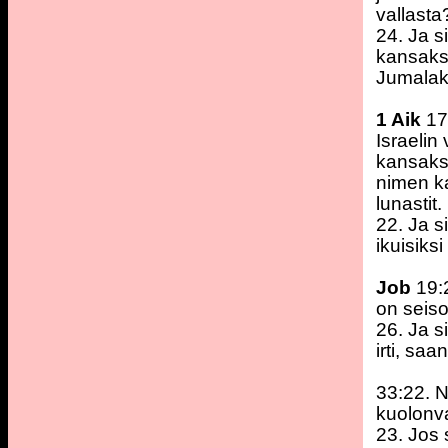
vallasta
24. Ja s
kansakses
Jumalak
1 Aik
17
Israelin
kansakse
nimen ka
lunastit.
22. Ja s
ikuisiks
Job
19:2
on seiso
26. Ja s
irti, sa
33:22. 
kuolonva
23. Jos 