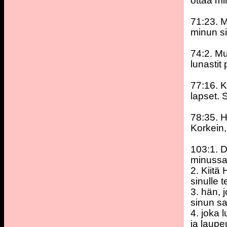
ottaa m
71:23. M
minun si
74:2. Mu
lunastit
77:16. K
lapset. 
78:35. H
Korkein,
103:1. Da
minussa
2. Kiitä
sinulle t
3. hän, 
sinun sa
4. joka 
ja laupe