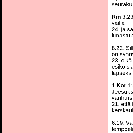
seurakun
Rm
3:23
vailla
24. ja 
lunastu
8:22. S
on synn
23. eikä
esikois
lapseksi
1 Kor
1:
Jeesukse
vanhursk
31. että 
kerskau
6:19. Va
temppeli