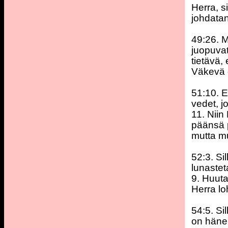
Herra, s
johdatan
49:26. 
juopuvat
tietävä,
Väkevä o
51:10. E
vedet, j
11. Niin
päänsä p
mutta m
52:3. Si
lunastet
9. Huuta
Herra l
54:5. Si
on hänen