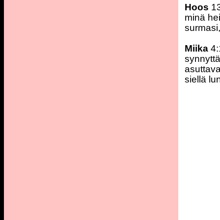
Hoos
13
minä hei
surmasi,
Miika
4:
synnyttä
asuttava
siellä l