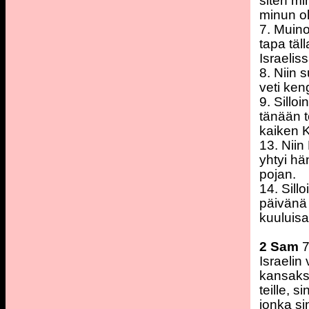
siten mi
minun ol
7. Muino
tapa täll
Israelis
8. Niin 
veti ken
9. Sillo
tänään t
kaiken K
13. Niin
yhtyi hä
pojan.
14. Sill
päivänä
kuuluisa
2 Sam
7
Israelin
kansaks
teille, 
jonka si