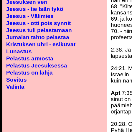
hän enn
Jeesuksen veri
68. "Kii
Jeesus - tie Isän tykö
kansansa
Jeesus - Välimies
69. ja k
Jeesus - otti pois synnit
huonees
Jeesus tuli pelastamaan
70. - ni
Jumalan tahto pelastaa
profeett
Kristuksen uhri - esikuvat
2:38. Ja 
Lunastus
lapsesta
Pelastus armosta
Pelastus Jeesuksessa
24:21. M
Pelastus on lahja
Israelin
Sovitus
kuin näm
Valinta
Apt
7:35
sinut on
päämiehe
orjantap
20:28. O
Pyhä Hen