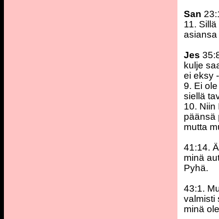
San
23:1
11. Sill
asiansa
Jes
35:8
kulje sa
ei eksy 
9. Ei ole
siellä ta
10. Niin
päänsä p
mutta m
41:14. Ä
minä aut
Pyhä.
43:1. Mu
valmisti 
minä ole