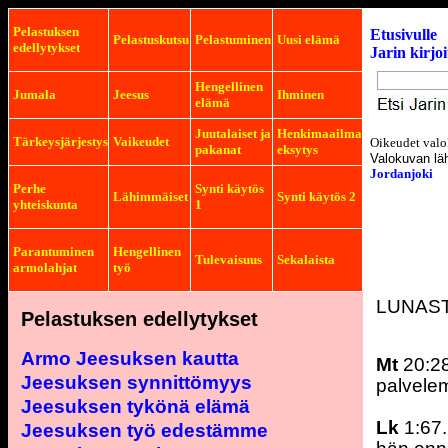
Pelastuksen
Etusivulle
Pelastuskutsu
Pelastuminen
Uusi elämä
edellytykset
Jarin kirjo
Hengellinen
Jumala
Jeesus
Ihminen
elämä
Juutalaiset ja
Henkimaailma
Tärkeysjärjestys
Vaikeudet
Oikeudet valo
pakanat
eksytys
Valokuvan lä
Jordanjoki
Perhe
Synti käytös
Lähimmäiset
Synti käytös 2
yhteiskunta
1
Parantuminen
Hengellinen
Tulevaisuus
Sekalaista
armolahjat
työ
LUNAS
Pelastuksen edellytykset
Armo Jeesuksen kautta
Mt
20:28
Jeesuksen synnittömyys
palvele
Jeesuksen tykönä elämä
Lk
1:67.
Jeesuksen työ edestämme