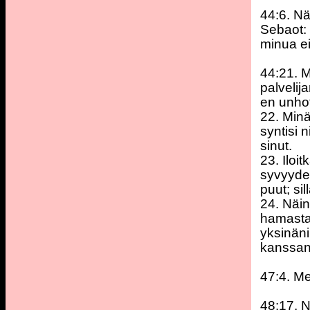
44:6. Nä
Sebaot: 
minua e
44:21. M
palvelij
en unhot
22. Minä
syntisi 
sinut.
23. Iloi
syvyydet
puut; si
24. Näin
hamasta 
yksinäni
kanssan
47:4. Me
48:17. N