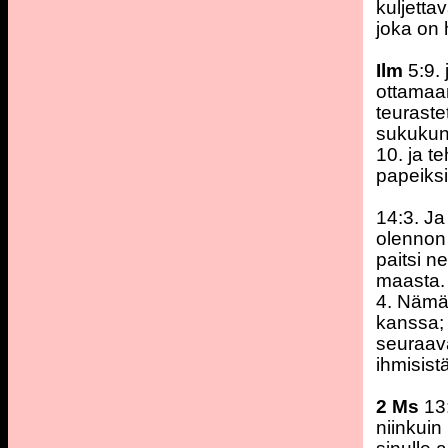
kuljetta
joka on 
Ilm
5:9. 
ottamaan
teuraste
sukukunn
10. ja 
papeiksi
14:3. Ja
olennon 
paitsi n
maasta.
4. Nämä 
kanssa; 
seuraava
ihmisist
2 Ms
13
niinkuin