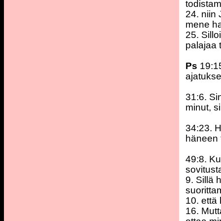
todistam
24. niin
mene ha
25. Sil
palajaa 
Ps
19:1
ajatukse
31:6. Si
minut, s
34:23. H
häneen t
49:8. Ku
sovitus
9. Sillä 
suoritta
10. että
16. Mutt