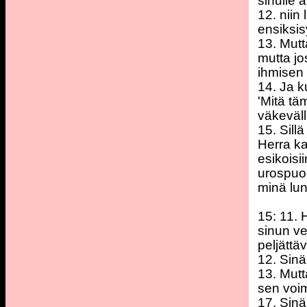
sinulle 
12. niin
ensiksis
13. Mutt
mutta jos
ihmisen 
14. Ja k
'Mitä tä
väkeväll
15. Sill
Herra ka
esikoisi
urospuol
minä lun
15: 11. 
sinun ve
peljättäv
12. Sinä
13. Mutt
sen voim
17. Sinä 