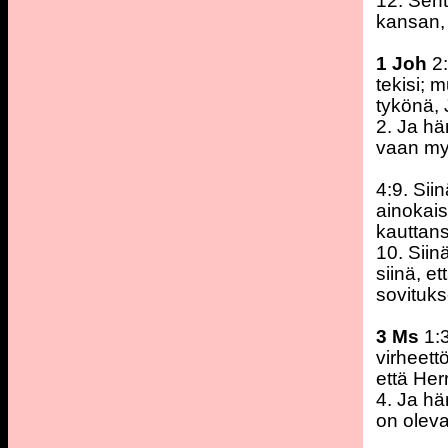
12. Sen
kansan, 
1 Joh
2
tekisi; 
tykönä, 
2. Ja h
vaan my
4:9. Sii
ainokai
kauttan
10. Siin
siinä, e
sovituks
3 Ms
1:3
virheet
että Her
4. Ja hä
on oleva