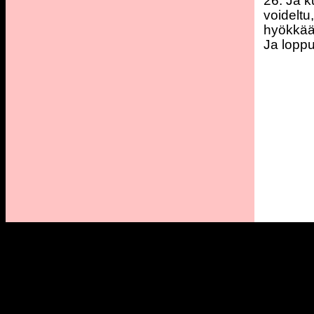
26. Ja 
voideltu
hyökkääv
Ja loppu