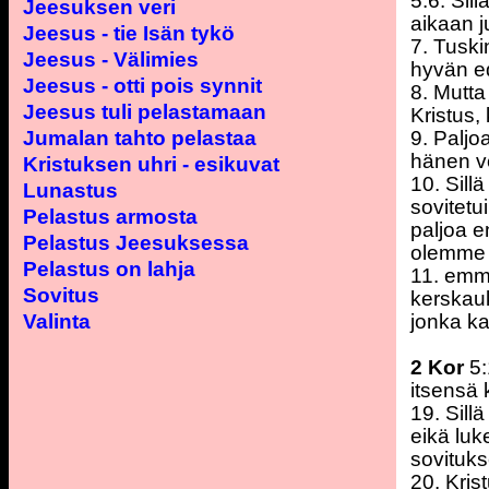
5:6. Sil
Jeesuksen veri
aikaan 
Jeesus - tie Isän tykö
7. Tusk
Jeesus - Välimies
hyvän ed
Jeesus - otti pois synnit
8. Mutta
Jeesus tuli pelastamaan
Kristus,
Jumalan tahto pelastaa
9. Palj
hänen v
Kristuksen uhri - esikuvat
10. Sill
Lunastus
sovitet
Pelastus armosta
paljoa 
Pelastus Jeesuksessa
olemme s
Pelastus on lahja
11. emm
Sovitus
kerskau
Valinta
jonka k
2 Kor
5:
itsensä 
19. Sill
eikä luk
sovituk
20. Kris