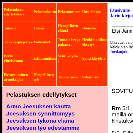
Pelastuksen
Etusivulle
Pelastuskutsu
Pelastuminen
Uusi elämä
edellytykset
Jarin kirjo
Hengellinen
Jumala
Jeesus
Ihminen
elämä
Juutalaiset ja
Henkimaailma
Tärkeysjärjestys
Vaikeudet
Oikeudet valo
pakanat
eksytys
Valokuvan lä
Jordanjoki
Perhe
Synti käytös
Lähimmäiset
Synti käytös 2
yhteiskunta
1
Parantuminen
Hengellinen
Tulevaisuus
Sekalaista
armolahjat
työ
SOVIT
Pelastuksen edellytykset
Armo Jeesuksen kautta
Rm
5:1.
Jeesuksen synnittömyys
meillä 
Jeesuksen tykönä elämä
Kristuks
Jeesuksen työ edestämme