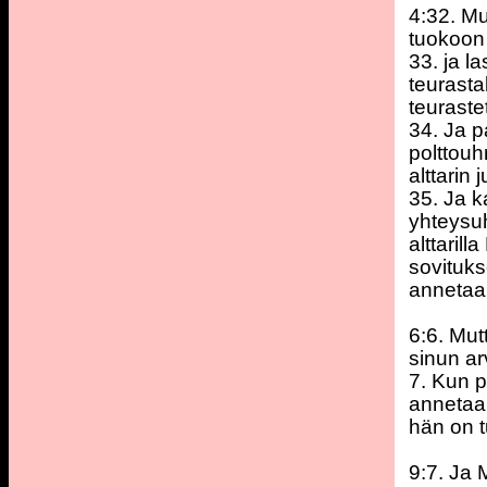
4:32. Mu
tuokoon
33. ja l
teurasta
teuraste
34. Ja p
polttouh
alttarin j
35. Ja k
yhteysuh
alttaril
sovituk
annetaan
6:6. Mut
sinun ar
7. Kun p
annetaan
hän on t
9:7. Ja 