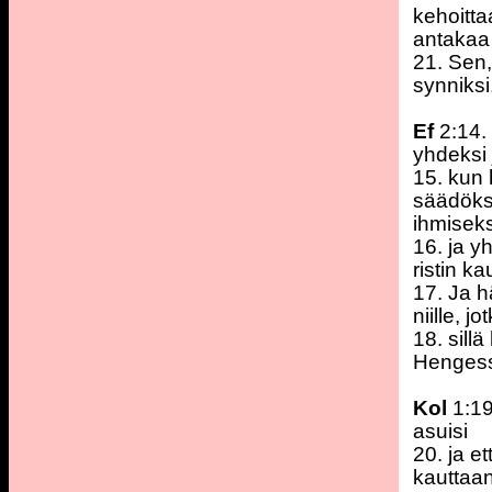
kehoitt
antakaa
21. Sen,
synniks
Ef
2:14.
yhdeksi 
15. kun 
säädöks
ihmiseks
16. ja 
ristin k
17. Ja hä
niille, jo
18. sill
Hengess
Kol
1:19
asuisi
20. ja e
kauttaan