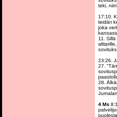
sovituks
teki, ni
17:10. K
teidän k
joka ver
kansast
11. Sill
alttarill
sovituks
23:26. 
27. "Tä
sovitusp
paastoll
28. Älkä
sovitusp
Jumalan
4 Ms
8:1
palvelij
puolesta