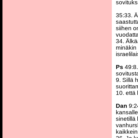
sovituks
35:33. Ä
saastutt
siihen o
vuodatta
34. Älkä
minäkin 
israelila
Ps
49:8
sovitus
9. Sillä 
suoritta
10. että
Dan
9:2
kansalle
sinetillä
vanhursk
kaikkein