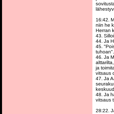
sovitusta
lähesty
16:42. 
niin he 
Herran k
43. Sill
44. Ja 
45. "Poi
tuhoan".
46. Ja M
alttaril
ja toimit
vitsaus 
47. Ja A
seurakun
keskuude
48. Ja h
vitsaus 
28:22. J