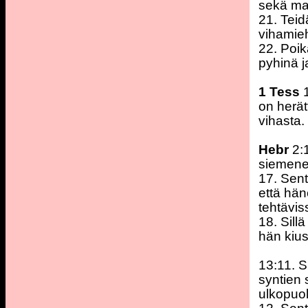
sekä maa
21. Teid
vihamieh
22. Poik
pyhinä j
1 Tess
1
on herät
vihasta.
Hebr
2:
siemene
17. Sent
että hän
tehtävi
18. Sillä
hän kius
13:11. S
syntien 
ulkopuole