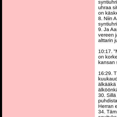
syntiuhri
uhraa si
on käsk
8. Niin 
syntiuhr
9. Ja Aa
vereen j
alttarin j
10:17. "
on korke
kansan s
16:29. 
kuukaud
älkääkä 
älköönk
30. Sill
puhdista
Herran 
34. Tämä 