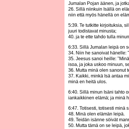
Jumalan Pojan äänen, ja jotka
26. Sillä niinkuin Isällä on 
niin että myös hänellä on elä
5:39. Te tutkitte kirjoituksia, 
juuri todistavat minusta;
40. ja te ette tahdo tulla minun
6:33. Sillä Jumalan leipä on s
34. Niin he sanoivat hänelle: 
35. Jeesus sanoi heille: "Min
isoa, ja joka uskoo minuun, s
36. Mutta minä olen sanonut te
37. Kaikki, minkä Isä antaa min
minä en heitä ulos.
6:40. Sillä minun Isäni tahto 
iankaikkinen elämä; ja minä 
6:47. Totisesti, totisesti minä
48. Minä olen elämän leipä.
49. Teidän isänne söivät man
50. Mutta tämä on se leipä, joka