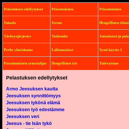
Pelastuksen edellytykset
Pelastuskutsu
Pelastuminen
Jumala
Jeesus
Hengellinen eläm
Tärkeysjärjestys
Vaikeudet
Juutalaiset ja pak
Perhe yhteiskunta
Lähimmäiset
Synti käytös 1
Parantuminen armolahjat
Hengellinen työ
Tulevaisuus
Pelastuksen edellytykset
Armo Jeesuksen kautta
Jeesuksen synnittömyys
Jeesuksen tykönä elämä
Jeesuksen työ edestämme
Jeesuksen veri
Jeesus - tie Isän tykö