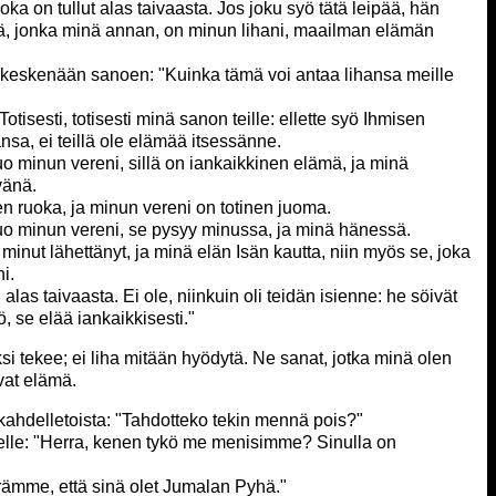
oka on tullut alas taivaasta. Jos joku syö tätä leipää, hän
ipä, jonka minä annan, on minun lihani, maailman elämän
ivät keskenään sanoen: "Kuinka tämä voi antaa lihansa meille
Totisesti, totisesti minä sanon teille: ellette syö Ihmisen
nsa, ei teillä ole elämää itsessänne.
uo minun vereni, sillä on iankaikkinen elämä, ja minä
vänä.
nen ruoka, ja minun vereni on totinen juoma.
juo minun vereni, se pysyy minussa, ja minä hänessä.
 minut lähettänyt, ja minä elän Isän kautta, niin myös se, joka
i.
 alas taivaasta. Ei ole, niinkuin oli teidän isienne: he söivät
ö, se elää iankaikkisesti."
si tekee; ei liha mitään hyödytä. Ne sanat, jotka minä olen
ovat elämä.
 kahdelletoista: "Tahdotteko tekin mennä pois?"
nelle: "Herra, kenen tykö me menisimme? Sinulla on
ämme, että sinä olet Jumalan Pyhä."