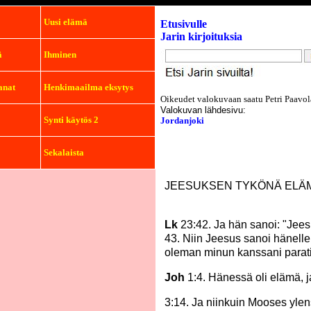
Uusi elämä
Etusivulle
Jarin kirjoituksia
ä
Ihminen
anat
Henkimaailma eksytys
Oikeudet valokuvaan saatu Petri Paavol
Valokuvan lähdesivu:
Synti käytös 2
Jordanjoki
Sekalaista
JEESUKSEN TYKÖNÄ ELÄ
Lk
23:42. Ja hän sanoi: "Jees
43. Niin Jeesus sanoi hänelle:
oleman minun kanssani parati
Joh
1:4. Hänessä oli elämä, j
3:14. Ja niinkuin Mooses yle