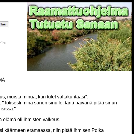
alta
.
MÄ
us, muista minua, kun tulet valtakuntaasi".
 "Totisesti minä sanon sinulle: tänä päivänä pitää sinun
isissa."
a elämä oli ihmisten valkeus.
nsi käärmeen erämaassa, niin pitää Ihmisen Poika