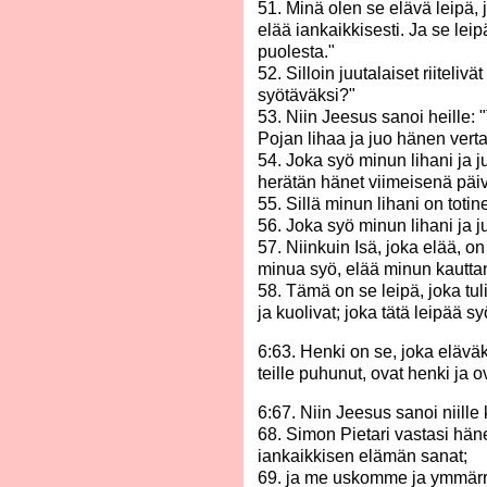
51. Minä olen se elävä leipä, j
elää iankaikkisesti. Ja se le
puolesta."
52. Silloin juutalaiset riitel
syötäväksi?"
53. Niin Jeesus sanoi heille: "
Pojan lihaa ja juo hänen verta
54. Joka syö minun lihani ja j
herätän hänet viimeisenä päi
55. Sillä minun lihani on toti
56. Joka syö minun lihani ja 
57. Niinkuin Isä, joka elää, on
minua syö, elää minun kauttan
58. Tämä on se leipä, joka tuli
ja kuolivat; joka tätä leipää sy
6:63. Henki on se, joka eläväk
teille puhunut, ovat henki ja 
6:67. Niin Jeesus sanoi niille
68. Simon Pietari vastasi hä
iankaikkisen elämän sanat;
69. ja me uskomme ja ymmärr