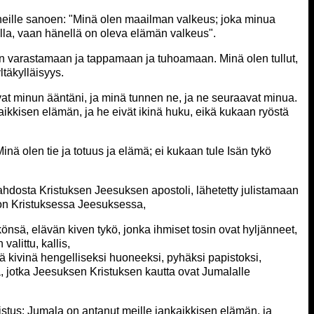
 heille sanoen: "Minä olen maailman valkeus; joka minua
lla, vaan hänellä on oleva elämän valkeus".
in varastamaan ja tappamaan ja tuhoamaan. Minä olen tullut,
yltäkylläisyys.
at minun ääntäni, ja minä tunnen ne, ja ne seuraavat minua.
aikkisen elämän, ja he eivät ikinä huku, eikä kukaan ryöstä
inä olen tie ja totuus ja elämä; ei kukaan tule Isän tykö
ahdosta Kristuksen Jeesuksen apostoli, lähetetty julistamaan
 on Kristuksessa Jeesuksessa,
könsä, elävän kiven tykö, jonka ihmiset tosin ovat hyljänneet,
alittu, kallis,
nä kivinä hengelliseksi huoneeksi, pyhäksi papistoksi,
, jotka Jeesuksen Kristuksen kautta ovat Jumalalle
istus: Jumala on antanut meille iankaikkisen elämän, ja