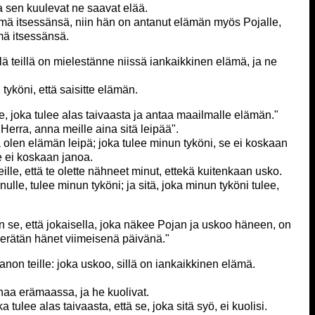
 sen kuulevat ne saavat elää.
elämä itsessänsä, niin hän on antanut elämän myös Pojalle,
mä itsessänsä.
sillä teillä on mielestänne niissä iankaikkinen elämä, ja ne
 tyköni, että saisitte elämän.
e, joka tulee alas taivaasta ja antaa maailmalle elämän."
"Herra, anna meille aina sitä leipää".
ä olen elämän leipä; joka tulee minun tyköni, se ei koskaan
e ei koskaan janoa.
ille, että te olette nähneet minut, ettekä kuitenkaan usko.
ulle, tulee minun tyköni; ja sitä, joka minun tyköni tulee,
on se, että jokaisella, joka näkee Pojan ja uskoo häneen, on
herätän hänet viimeisenä päivänä."
 sanon teille: joka uskoo, sillä on iankaikkinen elämä.
naa erämaassa, ja he kuolivat.
 tulee alas taivaasta, että se, joka sitä syö, ei kuolisi.