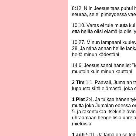
8:12. Niin Jeesus taas puhui
seuraa, se ei pimeydessä vae
10:10. Varas ei tule muuta ku
että heillä olisi elämä ja olisi 
10:27. Minun lampaani kuulev
28. Ja minä annan heille iank
heitä minun kädestäni.
14:6. Jeesus sanoi hänelle: "M
muutoin kuin minun kauttani.
2 Tim
1:1. Paavali, Jumalan t
lupausta siitä elämästä, joka
1 Piet
2:4. Ja tulkaa hänen ty
mutta joka Jumalan edessä on v
5. ja rakentukaa itsekin elävi
uhraamaan hengellisiä uhreja
mieluisia.
1 Joh
5:11. Ja tämä on se tod