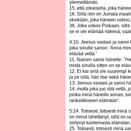
ylennettämän,
15. että jokaisella, joka häne
16. Sillä niin on Jumala maai
yksikään, joka häneen uskoo, 
36. Joka uskoo Poikaan, sillä 
se ei ole elämää näkevä, vaa
4:10. Jeesus vastasi ja sanoi 
joka sinulle sanoo: 'Anna minul
elävää vettä."
11. Nainen sanoi hänelle: "He
mistä sinulla sitten on se elä
12. Et kai sinä ole suurempi
ja joi siitä, hän itse sekä hä
13. Jeesus vastasi ja sanoi hä
14. mutta joka juo sitä vettä, 
jonka minä hänelle annan, tu
iankaikkiseen elämään".
5:24. Totisesti, totisesti min
on minut lähettänyt, sillä on 
siirtynyt kuolemasta elämään.
25. Totisesti, totisesti minä sa