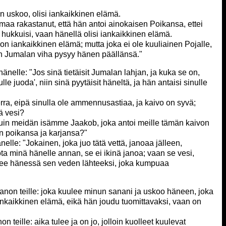
en uskoo, olisi iankaikkinen elämä.
lmaa rakastanut, että hän antoi ainokaisen Poikansa, ettei
hukkuisi, vaan hänellä olisi iankaikkinen elämä.
on iankaikkinen elämä; mutta joka ei ole kuuliainen Pojalle,
n Jumalan viha pysyy hänen päällänsä."
hänelle: "Jos sinä tietäisit Jumalan lahjan, ja kuka se on,
le juoda', niin sinä pyytäisit häneltä, ja hän antaisi sinulle
rra, eipä sinulla ole ammennusastiaa, ja kaivo on syvä;
vä vesi?
 kuin meidän isämme Jaakob, joka antoi meille tämän kaivon
nen poikansa ja karjansa?"
nelle: "Jokainen, joka juo tätä vettä, janoaa jälleen,
jota minä hänelle annan, se ei ikinä janoa; vaan se vesi,
lee hänessä sen veden lähteeksi, joka kumpuaa
ä sanon teille: joka kuulee minun sanani ja uskoo häneen, joka
iankaikkinen elämä, eikä hän joudu tuomittavaksi, vaan on
non teille: aika tulee ja on jo, jolloin kuolleet kuulevat