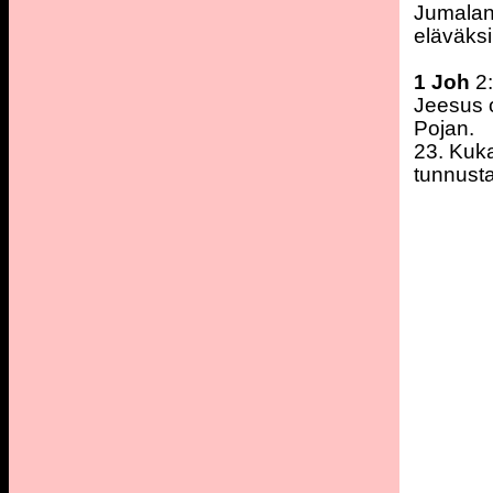
Jumalan 
eläväks
1 Joh
2:
Jeesus o
Pojan.
23. Kuka
tunnusta