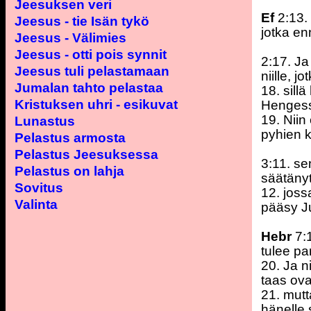
Jeesuksen veri
Ef
2:13. 
Jeesus - tie Isän tykö
jotka en
Jeesus - Välimies
Jeesus - otti pois synnit
2:17. Ja 
Jeesus tuli pelastamaan
niille, jo
Jumalan tahto pelastaa
18. sill
Kristuksen uhri - esikuvat
Hengess
19. Niin
Lunastus
pyhien k
Pelastus armosta
Pelastus Jeesuksessa
3:11. se
Pelastus on lahja
säätäny
Sovitus
12. joss
Valinta
pääsy J
Hebr
7:1
tulee p
20. Ja n
taas ova
21. mutt
hänelle 