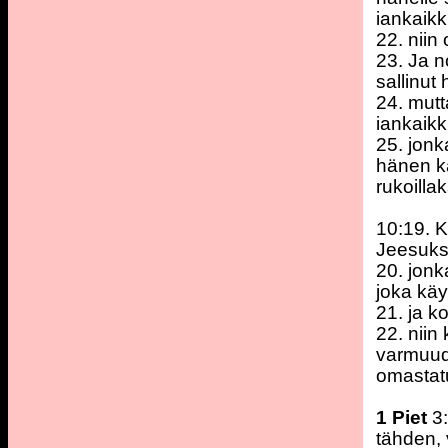
iankaikki
22. niin
23. Ja n
sallinut
24. mut
iankaikk
25. jonk
hänen ka
rukoilla
10:19. K
Jeesuks
20. jonk
joka käy
21. ja k
22. niin
varmuud
omastatu
1 Piet
3:
tähden,