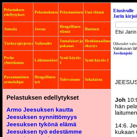
Pelastuksen
Etusivulle
Pelastuskutsu
Pelastuminen
Uusi elämä
edellytykset
Jarin kirjo
Hengellinen
Jumala
Jeesus
Ihminen
elämä
Juutalaiset ja
Henkimaailma
Tärkeysjärjestys
Vaikeudet
Oikeudet valo
pakanat
eksytys
Valokuvan lä
Jordanjoki
Perhe
Synti käytös
Lähimmäiset
Synti käytös 2
yhteiskunta
1
Parantuminen
Hengellinen
Tulevaisuus
Sekalaista
JEESUS
armolahjat
työ
Pelastuksen edellytykset
Joh
10:
hän pela
Armo Jeesuksen kautta
laitumen
Jeesuksen synnittömyys
Jeesuksen tykönä elämä
14:6. Je
Jeesuksen työ edestämme
kukaan t