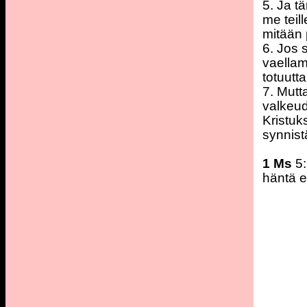
5. Ja t
me teil
mitään 
6. Jos 
vaella
totuutta
7. Mutt
valkeud
Kristuk
synnist
1 Ms
5:
häntä e