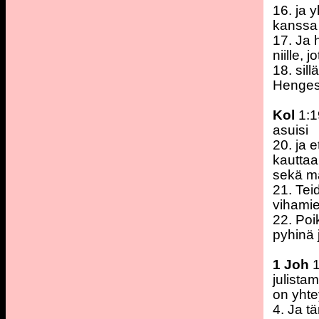
16. ja
kanssa 
17. Ja h
niille, j
18. sil
Henges
Kol
1:1
asuisi
20. ja 
kauttaa
sekä ma
21. Tei
vihamie
22. Poi
pyhinä 
1 Joh
1
julista
on yhte
4. Ja t