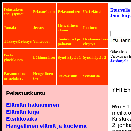
Pelastuksen
Etusivulle
Pelastuskutsu
Pelastuminen
Uusi elämä
edellytykset
Jarin kirj
Hengellinen
Jumala
Jeesus
Ihminen
elämä
Juutalaiset ja
Henkimaailma
Tärkeysjärjestys
Vaikeudet
pakanat
eksytys
Oikeudet val
Perhe
Valokuvan l
Lähimmäiset
Synti käytös 1
Synti käytös 2
yhteiskunta
Jordanjoki
Parantuminen
Hengellinen
Tulevaisuus
Sekalaista
armolahjat
työ
YHTEY
Pelastu
skutsu
Elämän haluaminen
Rm
5:1
Elämän kirja
meillä
Etsikkoaika
Kristuk
2. jon
Hengellinen elämä ja kuolema