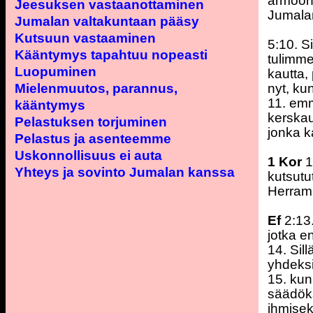
armoon
Jeesuksen vastaanottaminen
Jumalan
Jumalan valtakuntaan pääsy
Kutsuun vastaaminen
5:10. Si
Kääntymys tapahtuu nopeasti
tulimm
Luopuminen
kautta
Mielenmuutos, parannus,
nyt, ku
11. emm
kääntymys
kerska
Pelastuksen torjuminen
jonka k
Pelastus ja asenteemme
Uskonnollisuus ei auta
1 Kor
1
Yhteys ja sovinto Jumalan kanssa
kutsut
Herram
Ef
2:13.
jotka e
14. Sil
yhdeksi
15. kun
säädök
ihmisek