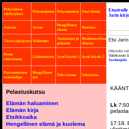
Pelastuksen
Etusivulle
Pelastuskutsu
Pelastuminen
Uusi elämä
edellytykset
Jarin kirj
Hengellinen
Jumala
Jeesus
Ihminen
elämä
Juutalaiset ja
Henkimaailma
Tärkeysjärjestys
Vaikeudet
pakanat
eksytys
Oikeudet val
Perhe
Valokuvan l
Lähimmäiset
Synti käytös 1
Synti käytös 2
yhteiskunta
Jordanjoki
Parantuminen
Hengellinen
Tulevaisuus
Sekalaista
armolahjat
työ
KÄÄNT
Pelastu
skutsu
Elämän haluaminen
Lk
7:50
Elämän kirja
pelasta
Etsikkoaika
17:18. 
Hengellinen elämä ja kuolema