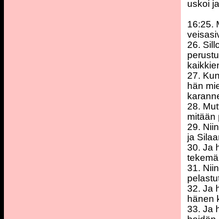
uskoi j
16:25. 
veisasiv
26. Sill
perustu
kaikkien
27. Kun
hän mie
karann
28. Mut
mitään 
29. Nii
ja Sila
30. Ja 
tekemän
31. Nii
pelastu
32. Ja 
hänen k
33. Ja 