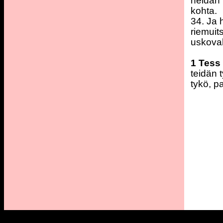
heidän 
kohta.
34. Ja h
riemuit
uskovak
1 Tess
teidän 
tykö, p