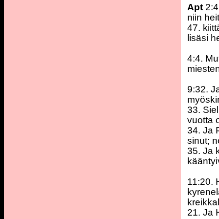
Apt
2:4
niin he
47. kii
lisäsi 
4:4. Mut
miesten
9:32. Ja
myöskin
33. Sie
vuotta 
34. Ja 
sinut; 
35. Ja 
kääntyi
11:20. 
kyrenel
kreikka
21. Ja 