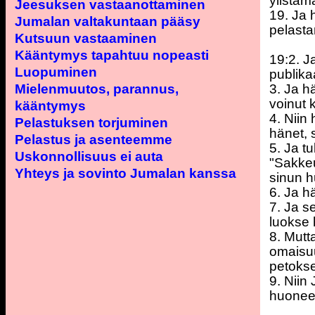
ylistäm
Jeesuksen vastaanottaminen
19. Ja 
Jumalan valtakuntaan pääsy
pelasta
Kutsuun vastaaminen
Kääntymys tapahtuu nopeasti
19:2. Ja
Luopuminen
publika
Mielenmuutos, parannus,
3. Ja h
voinut 
kääntymys
4. Niin
Pelastuksen torjuminen
hänet, s
Pelastus ja asenteemme
5. Ja t
Uskonnollisuus ei auta
"Sakkeu
Yhteys ja sovinto Jumalan kanssa
sinun h
6. Ja hä
7. Ja s
luokse
8. Mutt
omaisuu
petoksel
9. Niin
huoneel