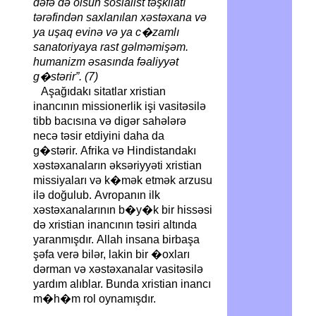
dəfə də olsun sosialist təşkilatı
tərəfindən saxlanılan xəstəxana və
ya uşaq evinə və ya c�zamlı
sanatoriyaya rast gəlməmişəm.
humanizm əsasında fəaliyyət
g�stərir”. (7)
Aşağıdakı sitatlar xristian
inancının missionerlik işi vasitəsilə
tibb bacısına və digər sahələrə
necə təsir etdiyini daha da
g�stərir. Afrika və Hindistandakı
xəstəxanaların əksəriyyəti xristian
missiyaları və k�mək etmək arzusu
ilə doğulub. Avropanın ilk
xəstəxanalarının b�y�k bir hissəsi
də xristian inancının təsiri altında
yaranmışdır. Allah insana birbaşa
şəfa verə bilər, lakin bir �oxları
dərman və xəstəxanalar vasitəsilə
yardım alıblar. Bunda xristian inancı
m�h�m rol oynamışdır.