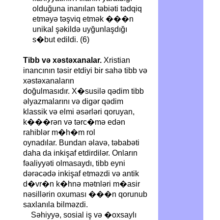
olduğuna inanılan təbiəti tədqiq
etməyə təşviq etmək ���n
unikal şəkildə uyğunlaşdığı
s�but edildi.
(6)
Tibb və xəstəxanalar.
Xristian
inancının təsir etdiyi bir sahə tibb və
xəstəxanaların
doğulmasıdır. X�susilə qədim tibb
əlyazmalarını və digər qədim
klassik və elmi əsərləri qoruyan,
k���rən və tərc�mə edən
rahiblər m�h�m rol
oynadılar. Bundan əlavə, təbabəti
daha da inkişaf etdirdilər. Onların
fəaliyyəti olmasaydı, tibb eyni
dərəcədə inkişaf etməzdi və antik
d�vr�n k�hnə mətnləri m�asir
nəsillərin oxuması ���n qorunub
saxlanıla bilməzdi.
Səhiyyə, sosial iş və �oxsaylı