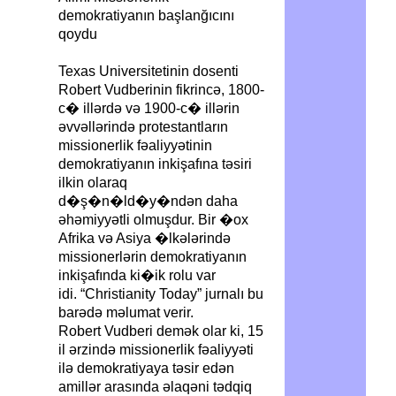
demokratiyanın başlanğıcını
qoydu
Texas Universitetinin dosenti
Robert Vudberinin fikrincə, 1800-
c� illərdə və 1900-c� illərin
əvvəllərində protestantların
missionerlik fəaliyyətinin
demokratiyanın inkişafına təsiri
ilkin olaraq
d�ş�n�ld�y�ndən daha
əhəmiyyətli olmuşdur. Bir �ox
Afrika və Asiya �lkələrində
missionerlərin demokratiyanın
inkişafında ki�ik rolu var
idi. “Christianity Today” jurnalı bu
barədə məlumat verir.
Robert Vudberi demək olar ki, 15
il ərzində missionerlik fəaliyyəti
ilə demokratiyaya təsir edən
amillər arasında əlaqəni tədqiq