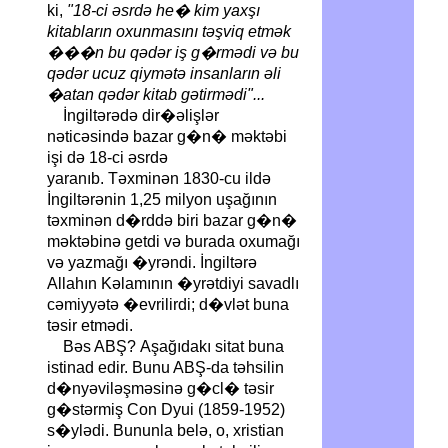
ki,
"18-ci əsrdə he� kim yaxşı
kitabların oxunmasını təşviq etmək
���n bu qədər iş g�rmədi və bu
qədər ucuz qiymətə insanların əli
�atan qədər kitab gətirmədi"...
İngiltərədə dir�əlişlər
nəticəsində bazar g�n� məktəbi
işi də 18-ci əsrdə
yaranıb. Təxminən 1830-cu ildə
İngiltərənin 1,25 milyon uşağının
təxminən d�rddə biri bazar g�n�
məktəbinə getdi və burada oxumağı
və yazmağı �yrəndi. İngiltərə
Allahın Kəlamının �yrətdiyi savadlı
cəmiyyətə �evrilirdi; d�vlət buna
təsir etmədi.
Bəs ABŞ?
Aşağıdakı sitat buna
istinad edir. Bunu ABŞ-da təhsilin
d�nyəviləşməsinə g�cl� təsir
g�stərmiş Con Dyui (1859-1952)
s�ylədi. Bununla belə, o, xristian