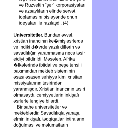
və Ruzveltin “şər” korporasiyaları
və azsaylıların əlində sərvət
toplamasını pisləyəndə onun
ideyaları ilə razılaşdı. (4)
Universitetlər.
Bundan əvvəl,
xristian inancının ke�miş əsrlərdə
və indiki d�vrdə yazılı dillərin və
savadlılığın yaranmasına necə təsir
etdiyi bildirildi. Məsələn, Afrika
�lkələrində ibtidai və peşə təhsili
baxımından məktəb sisteminin
əsası əsasən səhiyyə kimi xristian
missiyalarının təsirindən
yaranmışdır. Xristian inancının təsiri
olmasaydı, cəmiyyətlərin inkişafı
əsrlərlə ləngiyə bilərdi.
Bir sahə universitetlər və
məktəblərdir. Savadlılıqla yanaşı,
elmin inkişafı, tədqiqatlar, ixtiraların
doğulması və məlumatların