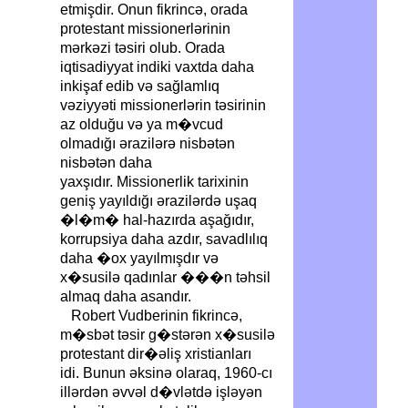
etmişdir. Onun fikrincə, orada
protestant missionerlərinin
mərkəzi təsiri olub. Orada
iqtisadiyyat indiki vaxtda daha
inkişaf edib və sağlamlıq
vəziyyəti missionerlərin təsirinin
az olduğu və ya m�vcud
olmadığı ərazilərə nisbətən
nisbətən daha
yaxşıdır. Missionerlik tarixinin
geniş yayıldığı ərazilərdə uşaq
�l�m� hal-hazırda aşağıdır,
korrupsiya daha azdır, savadlılıq
daha �ox yayılmışdır və
x�susilə qadınlar ���n təhsil
almaq daha asandır.
Robert Vudberinin fikrincə,
m�sbət təsir g�stərən x�susilə
protestant dir�əliş xristianları
idi. Bunun əksinə olaraq, 1960-cı
illərdən əvvəl d�vlətdə işləyən