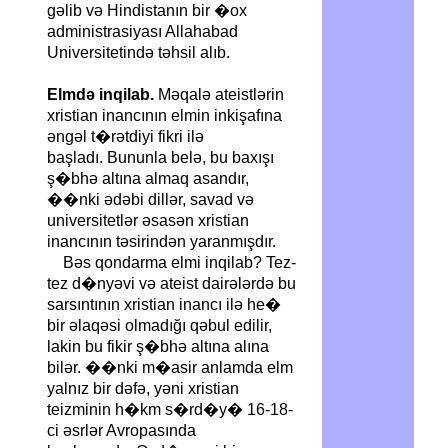
gəlib və Hindistanın bir �ox
administrasiyası Allahabad
Universitetində təhsil alıb.
Elmdə inqilab.
Məqalə ateistlərin
xristian inancının elmin inkişafına
əngəl t�rətdiyi fikri ilə
başladı. Bununla belə, bu baxışı
ş�bhə altına almaq asandır,
��nki ədəbi dillər, savad və
universitetlər əsasən xristian
inancının təsirindən yaranmışdır.
Bəs qondarma elmi inqilab? Tez-
tez d�nyəvi və ateist dairələrdə bu
sarsıntının xristian inancı ilə he�
bir əlaqəsi olmadığı qəbul edilir,
lakin bu fikir ş�bhə altına alına
bilər. ��nki m�asir anlamda elm
yalnız bir dəfə, yəni xristian
teizminin h�km s�rd�y� 16-18-
ci əsrlər Avropasında