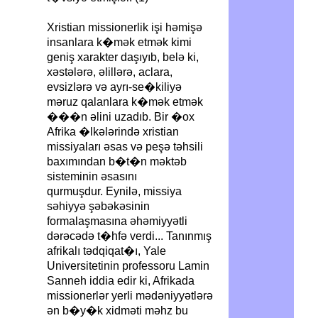
Xristian missionerlik işi həmişə
insanlara k�mək etmək kimi
geniş xarakter daşıyıb, belə ki,
xəstələrə, əlillərə, aclara,
evsizlərə və ayrı-se�kiliyə
məruz qalanlara k�mək etmək
���n əlini uzadıb. Bir �ox
Afrika �lkələrində xristian
missiyaları əsas və peşə təhsili
baxımından b�t�n məktəb
sisteminin əsasını
qurmuşdur. Eynilə, missiya
səhiyyə şəbəkəsinin
formalaşmasına əhəmiyyətli
dərəcədə t�hfə verdi... Tanınmış
afrikalı tədqiqat�ı, Yale
Universitetinin professoru Lamin
Sanneh iddia edir ki, Afrikada
missionerlər yerli mədəniyyətlərə
ən b�y�k xidməti məhz bu