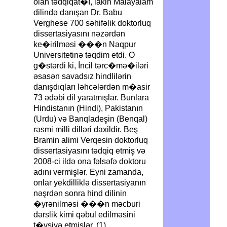
olan tədqiqat�ı, lakin Malayalam
dilində danışan Dr. Babu
Verghese 700 səhifəlik doktorluq
dissertasiyasını nəzərdən
ke�irilməsi ���n Naqpur
Universitetinə təqdim etdi. O
g�stərdi ki, İncil tərc�mə�iləri
əsasən savadsız hindlilərin
danışdıqları ləhcələrdən m�asir
73 ədəbi dil yaratmışlar. Bunlara
Hindistanın (Hindi), Pakistanın
(Urdu) və Banqladeşin (Benqal)
rəsmi milli dilləri daxildir. Beş
Bramin alimi Verqesin doktorluq
dissertasiyasını tədqiq etmiş və
2008-ci ildə ona fəlsəfə doktoru
adını vermişlər. Eyni zamanda,
onlar yekdilliklə dissertasiyanın
nəşrdən sonra hind dilinin
�yrənilməsi ���n məcburi
dərslik kimi qəbul edilməsini
t�vsiyə etmişlər. (1)