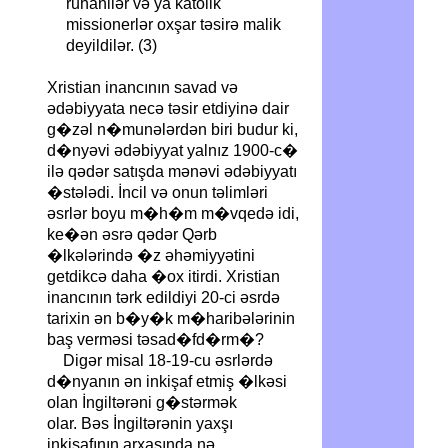
ruhanilər və ya katolik
missionerlər oxşar təsirə malik
deyildilər. (3)
Xristian inancının savad və
ədəbiyyata necə təsir etdiyinə dair
g�zəl n�munələrdən biri budur ki,
d�nyəvi ədəbiyyat yalnız 1900-c�
ilə qədər satışda mənəvi ədəbiyyatı
�stələdi. İncil və onun təlimləri
əsrlər boyu m�h�m m�vqedə idi,
ke�ən əsrə qədər Qərb
�lkələrində �z əhəmiyyətini
getdikcə daha �ox itirdi. Xristian
inancının tərk edildiyi 20-ci əsrdə
tarixin ən b�y�k m�haribələrinin
baş verməsi təsad�fd�rm�?
Digər misal 18-19-cu əsrlərdə
d�nyanın ən inkişaf etmiş �lkəsi
olan İngiltərəni g�stərmək
olar. Bəs İngiltərənin yaxşı
inkişafının arxasında nə