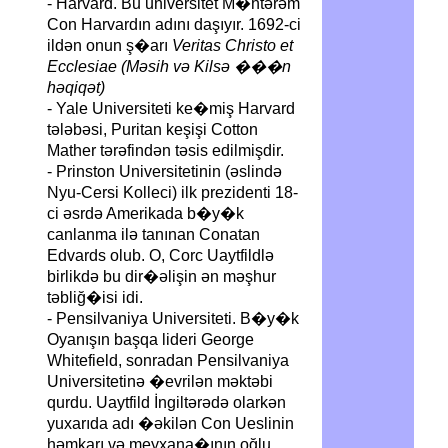
- Harvard. Bu universitet M�htərəm
Con Harvardın adını daşıyır. 1692-ci
ildən onun ş�arı
Veritas Christo et
Ecclesiae (Məsih və Kilsə ���n
həqiqət)
- Yale Universiteti ke�miş Harvard
tələbəsi, Puritan keşişi Cotton
Mather tərəfindən təsis edilmişdir.
- Prinston Universitetinin (əslində
Nyu-Cersi Kolleci) ilk prezidenti 18-
ci əsrdə Amerikada b�y�k
canlanma ilə tanınan Conatan
Edvards olub. O, Corc Uaytfildlə
birlikdə bu dir�əlişin ən məşhur
təbliğ�isi idi.
- Pensilvaniya Universiteti. B�y�k
Oyanışın başqa lideri George
Whitefield, sonradan Pensilvaniya
Universitetinə �evrilən məktəbi
qurdu. Uaytfild İngiltərədə olarkən
yuxarıda adı �əkilən Con Ueslinin
həmkarı və meyxana�ının oğlu