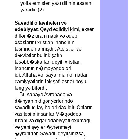
yolla etmişlər. yazı dilinin əsasını
yaradır.
(2)
Savadlılıq layihələri və
ədəbiyyat.
Qeyd edildiyi kimi, əksər
dillər �z qrammatik və ədəbi
əsaslarını xristian inancının
təsirindən almışdır. Ateistlər və
d�vlətlər bu inkişafın
təşəbb�skarları deyil, xristian
inancının n�mayəndələri
idi. Allaha və İsaya iman olmadan
cəmiyyətlərin inkişafı əsrlər boyu
ləngiyə bilərdi.
Bu sahəyə Avropada və
d�nyanın digər yerlərində
savadlılıq layihələri daxildir. Onların
vasitəsilə insanlar M�qəddəs
Kitabı və digər ədəbiyyatı oxumağı
və yeni şeylər �yrənməyi
�yrənirlər. Savadlı deyilsinizsə,