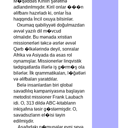
M�qəddəs Kirilin şərəfinə
adlandırılmışdır. Kiril onlar ���n
əlifbanı hazırladı ki, onlar İsa
haqqında İncil oxuya bilsinlər.
Oxumaq qabiliyyəti doğulmazdan
əvvəl yazılı dil m�vcud
olmalıdır. Bu mənada xristian
missionerləri təkcə əsrlər əvvəl
Qərb �lkələrində deyil, sonralar
Afrika və Asiyada da əsas rol
oynamışlar. Missionerlər linqvistik
tədqiqatlarda illərlə iş g�rm�ş ola
bilərlər. İlk qrammatikaları, l�ğətləri
və əlifbaları yaratdılar.
Belə insanlardan biri qlobal
savadlılıq kampaniyasına başlayan
metodist missioner Frank Laubach
idi. O, 313 dildə ABC-kitabların
inkişafına təsir g�stərmişdir. O,
savadsızların el�isi təyin
edilmişdir.
Aşağıdakı n�munələr eyni şeyə,