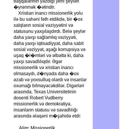
başqalarının yazdığı yeni şeyləri
�yrənmək �ətindir.
Xristian inancı missionerlik yolu
ilə bu sahəni fəth etdikdə, bir �ox
xalqların sosial vəziyyətini və
statusunu yaxşılaşdırdı. Belə şeylər
daha yaxşı sağlamlıq vəziyyəti,
daha yaxşı iqtisadiyyat, daha sabit
sosial vəziyyət, aşağı korrupsiya və
uşaq �l�mləri və əlbəttə ki, daha
yaxşı savadlılıqdır. Əgər
missionerlik və xristian inancı
olmasaydı, d�nyada daha �ox
əzab və yoxsulluq olardı və insanlar
oxumağı bilməyəcəkdilər. Digərləri
arasında, Texas Universitetinin
dosenti Robert Vudberry
missionerlik və demokratiya,
insanların statusu və savadlılığı
arasında əlaqəni m�şahidə etdi:
Alim: Missionerlik