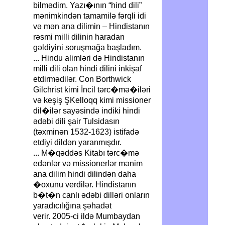
bilmədim. Yazı�ının “hind dili”
mənimkindən tamamilə fərqli idi
və mən ana dilimin – Hindistanın
rəsmi milli dilinin haradan
gəldiyini soruşmağa başladım.
... Hindu alimləri də Hindistanın
milli dili olan hindi dilini inkişaf
etdirmədilər. Con Borthwick
Gilchrist kimi İncil tərc�mə�iləri
və keşiş ŞKelloqq kimi missioner
dil�ilər sayəsində indiki hindi
ədəbi dili şair Tulsidasın
(təxminən 1532-1623) istifadə
etdiyi dildən yaranmışdır.
... M�qəddəs Kitabı tərc�mə
edənlər və missionerlər mənim
ana dilim hindi dilindən daha
�oxunu verdilər. Hindistanın
b�t�n canlı ədəbi dilləri onların
yaradıcılığına şəhadət
verir. 2005-ci ildə Mumbaydan