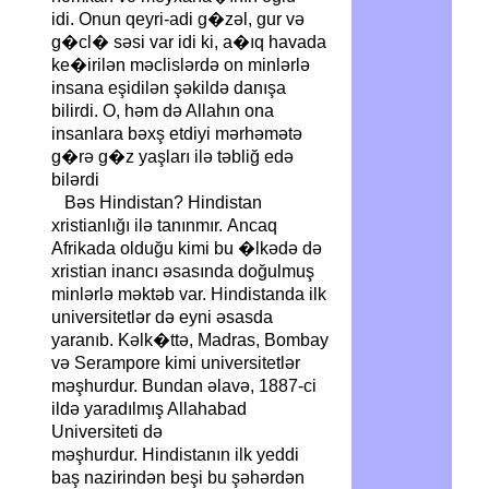
idi. Onun qeyri-adi g�zəl, gur və
g�cl� səsi var idi ki, a�ıq havada
ke�irilən məclislərdə on minlərlə
insana eşidilən şəkildə danışa
bilirdi. O, həm də Allahın ona
insanlara bəxş etdiyi mərhəmətə
g�rə g�z yaşları ilə təbliğ edə
bilərdi
Bəs Hindistan? Hindistan
xristianlığı ilə tanınmır. Ancaq
Afrikada olduğu kimi bu �lkədə də
xristian inancı əsasında doğulmuş
minlərlə məktəb var. Hindistanda ilk
universitetlər də eyni əsasda
yaranıb. Kəlk�ttə, Madras, Bombay
və Serampore kimi universitetlər
məşhurdur. Bundan əlavə, 1887-ci
ildə yaradılmış Allahabad
Universiteti də
məşhurdur. Hindistanın ilk yeddi
baş nazirindən beşi bu şəhərdən