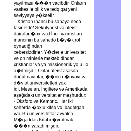
yayılması ���n vacibdir. Onların
vasitəsilə bilik və tədqiqat yeni
səviyyəyə y�ksəlir.
Xristian inancı bu sahəyə necə
təsir etdi? Sekulyarist və ateist
dairələr �ox vaxt İncil və xristian
inancının bu sahədə b�y�k rol
oynadığından
xəbərsizdirlər. Y�zlərlə universitet
və on minlərlə məktəb dindar
xristianlar və ya missionerlik yolu ilə
a�ılmışdır. Onlar ateist əsasda
doğulmayıblar, ��nki d�nyəvi və
d�vlət universitetləri yox
idi. Məsələn, İngiltərə və Amerikada
aşağıdakı universitetlər məşhurdur:
- Oksford və Kembric. Hər iki
şəhərdə �oxlu kilsə və ibadətgah
var. Bu universitetlər əvvəlcə
M�qəddəs Kitabı �yrətmək
���n yaradılmışdır.