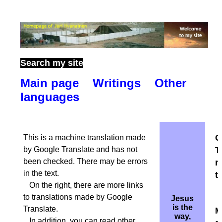
Search my site
Main page
Wr
itings
Other
languages
O
This is a machine translation made
by Google Translate and has not
T
been checked. There may be errors
m
in the text.
t
On the right, there are more links
to translations made by Google
Jesus
is the
Translate.
Mi
way,
In addition, you can read other