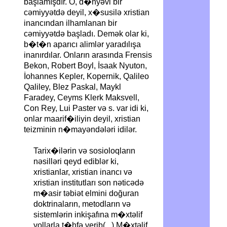
başlamışdır. O, d�nyəvi bir
cəmiyyətdə deyil, x�susilə xristian
inancından ilhamlanan bir
cəmiyyətdə başladı. Demək olar ki,
b�t�n aparıcı alimlər yaradılışa
inanırdılar. Onların arasında Frensis
Bekon, Robert Boyl, İsaak Nyuton,
İohannes Kepler, Kopernik, Qalileo
Qaliley, Blez Paskal, Maykl
Faradey, Ceyms Klerk Maksvell,
Con Rey, Lui Paster və s. var idi ki,
onlar maarif�iliyin deyil, xristian
teizminin n�mayəndələri idilər.
Tarix�ilərin və sosioloqların
nəsilləri qeyd ediblər ki,
xristianlar, xristian inancı və
xristian institutları son nəticədə
m�asir təbiət elmini doğuran
doktrinaların, metodların və
sistemlərin inkişafına m�xtəlif
yollarla t�hfə verib(...) M�xtəlif