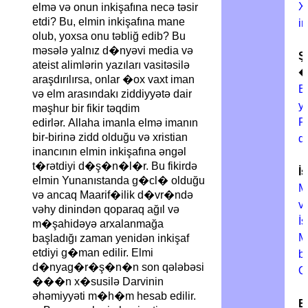
Xr
elmə və onun inkişafına necə təsir
etdi? Bu, elmin inkişafına mane
i
olub, yoxsa onu təbliğ edib? Bu
məsələ yalnız d�nyəvi media və
Şə
ateist alimlərin yazıları vasitəsilə
�
araşdırılırsa, onlar �ox vaxt iman
B
və elm arasındakı ziddiyyətə dair
y
məşhur bir fikir təqdim
R
edirlər. Allaha imanla elmə imanın
bir-birinə zidd olduğu və xristian
d
inancının elmin inkişafına əngəl
t�rətdiyi d�ş�n�l�r. Bu fikirdə
İ
elmin Yunanıstanda g�cl� olduğu
M
və ancaq Maarif�ilik d�vr�ndə
və
vəhy dinindən qoparaq ağıl və
İ
m�şahidəyə arxalanmağa
M
başladığı zaman yenidən inkişaf
etdiyi g�man edilir. Elmi
b
d�nyag�r�ş�n�n son qələbəsi
Qu
���n x�susilə Darvinin
əhəmiyyəti m�h�m hesab edilir.
Et