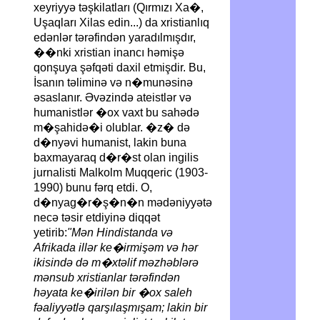
xeyriyyə təşkilatları (Qırmızı Xa�,
Uşaqları Xilas edin...) da xristianlıq
edənlər tərəfindən yaradılmışdır,
��nki xristian inancı həmişə
qonşuya şəfqəti daxil etmişdir. Bu,
İsanın təliminə və n�munəsinə
əsaslanır. Əvəzində ateistlər və
humanistlər �ox vaxt bu sahədə
m�şahidə�i olublar. �z� də
d�nyəvi humanist, lakin buna
baxmayaraq d�r�st olan ingilis
jurnalisti Malkolm Muqqeric (1903-
1990) bunu fərq etdi. O,
d�nyag�r�ş�n�n mədəniyyətə
necə təsir etdiyinə diqqət
yetirib:
"Mən Hindistanda və
Afrikada illər ke�irmişəm və hər
ikisində də m�xtəlif məzhəblərə
mənsub xristianlar tərəfindən
həyata ke�irilən bir �ox saleh
fəaliyyətlə qarşılaşmışam; lakin bir