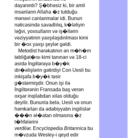
dayanırdı? Ş�bhəsiz ki, bir amil
insanların Allaha �z tutduğu
mənəvi canlanmalar idi. Bunun
nəticəsində savadlılıq, k�ləliyin
ləğvi, yoxsulların və iş�ilərin
vəziyyətinin yaxşılaşdırılması kimi
bir �ox yaxşı şeylər gəldi.
Metodist hərəkatının ən m�h�m
təbliğat�ısı kimi tanınan və 18-ci
əsrdə İngiltərəyə b�y�k
dir�əlişlərin gətirdiyi Con Uesli bu
inkişafa b�y�k təsir
g�stərmişdir. Onun işi ilə
İngiltərənin Fransada baş verən
oxşar inqilabdan xilas olduğu
deyilir. Bununla belə, Uesli və onun
həmkarları da ədəbiyyatın ingilislər
���n əl�atan olmasına �z
t�hfələrini
verdilər. Encyclopedia
Britannica
bu
m�vzuda Wesley-i qeyd edir