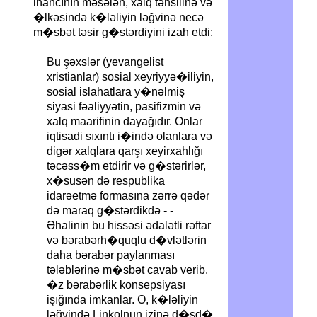
inancının məsələn, xalq təhsilinə və
�lkəsində k�ləliyin ləğvinə necə
m�sbət təsir g�stərdiyini izah etdi:
Bu şəxslər (yevangelist
xristianlar) sosial xeyriyyə�iliyin,
sosial islahatlara y�nəlmiş
siyasi fəaliyyətin, pasifizmin və
xalq maarifinin dayağıdır. Onlar
iqtisadi sıxıntı i�ində olanlara və
digər xalqlara qarşı xeyirxahlığı
təcəss�m etdirir və g�stərirlər,
x�susən də respublika
idarəetmə formasına zərrə qədər
də maraq g�stərdikdə - -
Əhalinin bu hissəsi ədalətli rəftar
və bərabərh�quqlu d�vlətlərin
daha bərabər paylanması
tələblərinə m�sbət cavab verib.
�z bərabərlik konsepsiyası
işığında imkanlar. O, k�ləliyin
ləğvində Linkolnun izinə d�şd�