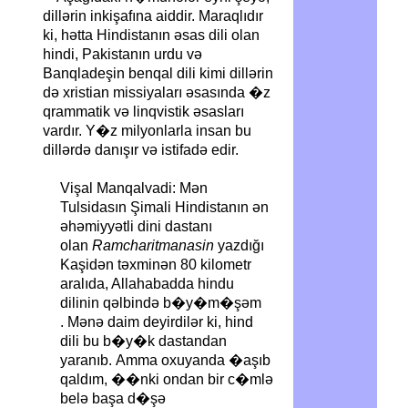
dillərin inkişafına aiddir. Maraqlıdır
ki, hətta Hindistanın əsas dili olan
hindi, Pakistanın urdu və
Banqladeşin benqal dili kimi dillərin
də xristian missiyaları əsasında �z
qrammatik və linqvistik əsasları
vardır. Y�z milyonlarla insan bu
dillərdə danışır və istifadə edir.
Vişal Manqalvadi: Mən
Tulsidasın Şimali Hindistanın ən
əhəmiyyətli dini dastanı
olan
Ramcharitmanasin
yazdığı
Kaşidən təxminən 80 kilometr
aralıda, Allahabadda hindu
dilinin qəlbində b�y�m�şəm
.
Mənə daim deyirdilər ki, hind
dili bu b�y�k dastandan
yaranıb. Amma oxuyanda �aşıb
qaldım, ��nki ondan bir c�mlə
belə başa d�şə