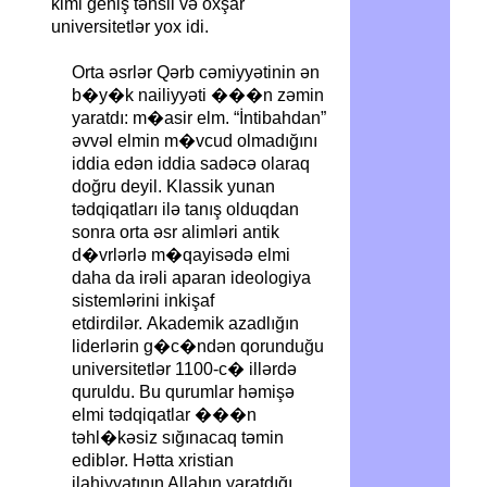
kimi geniş təhsil və oxşar
universitetlər yox idi.
Orta əsrlər Qərb cəmiyyətinin ən
b�y�k nailiyyəti ���n zəmin
yaratdı: m�asir elm. “İntibahdan”
əvvəl elmin m�vcud olmadığını
iddia edən iddia sadəcə olaraq
doğru deyil. Klassik yunan
tədqiqatları ilə tanış olduqdan
sonra orta əsr alimləri antik
d�vrlərlə m�qayisədə elmi
daha da irəli aparan ideologiya
sistemlərini inkişaf
etdirdilər. Akademik azadlığın
liderlərin g�c�ndən qorunduğu
universitetlər 1100-c� illərdə
quruldu. Bu qurumlar həmişə
elmi tədqiqatlar ���n
təhl�kəsiz sığınacaq təmin
ediblər. Hətta xristian
ilahiyyatının Allahın yaratdığı