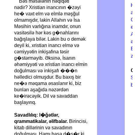
Bəs məsələnin həqiqəti
H
nədir? Xristian inancının �zəyi
a
he� vaxt elm və elmlə məşğul
G
olmamışdır, lakin Allahın və İsa
Məsihin varlığına inamdır, onun
ev
vasitəsilə hər kəs g�nahlarını
A
bağışlaya bilər.
Lakin bu o demək
ə
deyil ki, xristian inancı elmə və
E
cəmiyyətin inkişafına təsir
z
g�stərməyib. Əksinə, İsanın
əhəmiyyəti və xristian inancı elmin
Q
doğulması və inkişafı ���n
həlledici olmuşdur. Bu baxış bir
Si
ne�ə məqama əsaslanır ki, biz
bi
bunları aşağıda nəzərdən
ke�irəcəyik. Dil və savaddan
başlayırıq.
Savadlılıq: l�ğətlər,
qrammatikalar, əlifbalar.
Birincisi,
kitab dillərinin və savadının
doğulması. Hamı başa d�ş�r ki,