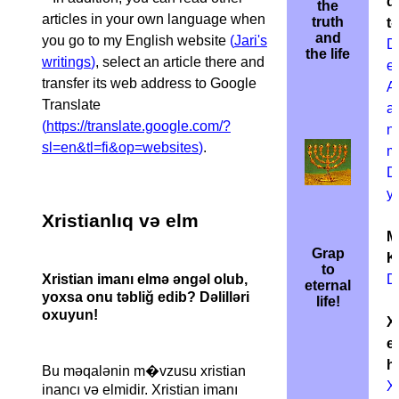
d
the
articles in your own language when
truth
t
and
you go to my English website
(
Jari's
D
the life
writings
)
, select an article there and
e
transfer its web address to Google
A
Translate
a
(
https://translate.google.com/?
nə
sl=en&tl=fi&op=websites
)
.
mi
D
y
Xristianlıq və elm
M
Grap
Ki
to
Xristian imanı elmə əngəl olub,
D
eternal
yoxsa onu təbliğ edib? Dəlilləri
life!
oxuyun!
X
e
h
Bu məqalənin m�vzusu xristian
Xr
inancı və elmidir. Xristian imanı