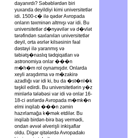
dayanırdı? Səbəblərdən biri
yuxarıda deyildiyi kimi universitetlər
idi. 1500-c� ilə qədər Avropada
onların təxminən altmışı var idi. Bu
universitetlər d�nyəvilər və d�vlət
tərəfindən saxlanılan universitetlər
deyil, orta əsrlər kilsəsinin fəal
dəstəyi ilə yaranmış və
təbiətş�naslıq tədqiqatları və
astronomiya onlar ���n
m�h�m rol oynamışdır. Onlarda
xeyli araşdırma və m�zakirə
azadlığı var idi ki, bu da �st�nl�k
təşkil edirdi. Bu universitetlərin y�z
minlərlə tələbəsi var idi və onlar 16-
18-ci əsrlərdə Avropada m�mk�n
elmi inqilab ���n zəmin
hazırlamağa k�mək etdilər. Bu
inqilab birdən-birə baş vermədi,
ondan əvvəl əlverişli inkişaflar
oldu. Digər qitələrdə Avropadakı