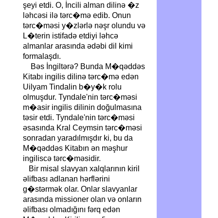
şeyi etdi. O, İncili alman dilinə �z
ləhcəsi ilə tərc�mə edib. Onun
tərc�məsi y�zlərlə nəşr olundu və
L�terin istifadə etdiyi ləhcə
almanlar arasında ədəbi dil kimi
formalaşdı.
Bəs İngiltərə? Bunda M�qəddəs
Kitabı ingilis dilinə tərc�mə edən
Uilyam Tindalin b�y�k rolu
olmuşdur. Tyndale'nin tərc�məsi
m�asir ingilis dilinin doğulmasına
təsir etdi. Tyndale'nin tərc�məsi
əsasında Kral Ceymsin tərc�məsi
sonradan yaradılmışdır ki, bu da
M�qəddəs Kitabın ən məşhur
ingiliscə tərc�məsidir.
Bir misal slavyan xalqlarının kiril
əlifbası adlanan hərflərini
g�stərmək olar. Onlar slavyanlar
arasında missioner olan və onların
əlifbası olmadığını fərq edən