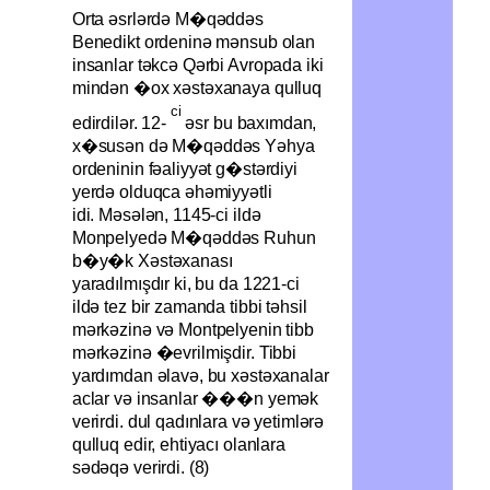
Orta əsrlərdə M�qəddəs
Benedikt ordeninə mənsub olan
insanlar təkcə Qərbi Avropada iki
mindən �ox xəstəxanaya qulluq
ci
edirdilər. 12-
əsr bu baxımdan,
x�susən də M�qəddəs Yəhya
ordeninin fəaliyyət g�stərdiyi
yerdə olduqca əhəmiyyətli
idi.
Məsələn, 1145-ci ildə
Monpelyedə M�qəddəs Ruhun
b�y�k Xəstəxanası
yaradılmışdır ki, bu da 1221-ci
ildə tez bir zamanda tibbi təhsil
mərkəzinə və Montpelyenin tibb
mərkəzinə �evrilmişdir. Tibbi
yardımdan əlavə, bu xəstəxanalar
aclar və insanlar ���n yemək
verirdi. dul qadınlara və yetimlərə
qulluq edir, ehtiyacı olanlara
sədəqə verirdi. (8)