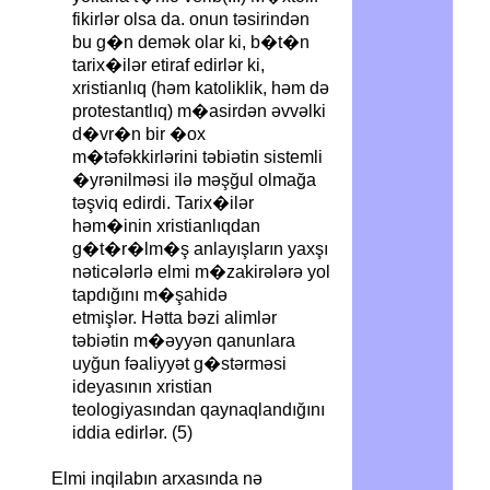
fikirlər olsa da. onun təsirindən
bu g�n demək olar ki, b�t�n
tarix�ilər etiraf edirlər ki,
xristianlıq (həm katoliklik, həm də
protestantlıq) m�asirdən əvvəlki
d�vr�n bir �ox
m�təfəkkirlərini təbiətin sistemli
�yrənilməsi ilə məşğul olmağa
təşviq edirdi. Tarix�ilər
həm�inin xristianlıqdan
g�t�r�lm�ş anlayışların yaxşı
nəticələrlə elmi m�zakirələrə yol
tapdığını m�şahidə
etmişlər. Hətta bəzi alimlər
təbiətin m�əyyən qanunlara
uyğun fəaliyyət g�stərməsi
ideyasının xristian
teologiyasından qaynaqlandığını
iddia edirlər. (5)
Elmi inqilabın arxasında nə