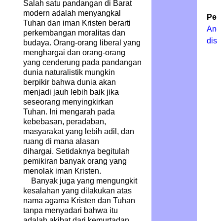
Salah satu pandangan di Barat
modern adalah menyangkal
Pen
Tuhan dan iman Kristen berarti
And
perkembangan moralitas dan
dis
budaya.
Orang-orang liberal yang
menghargai dan orang-orang
yang cenderung pada pandangan
dunia naturalistik mungkin
berpikir bahwa dunia akan
menjadi jauh lebih baik jika
seseorang menyingkirkan
Tuhan. Ini mengarah pada
kebebasan, peradaban,
masyarakat yang lebih adil, dan
ruang di mana alasan
dihargai. Setidaknya begitulah
pemikiran banyak orang yang
menolak iman Kristen.
Banyak juga yang mengungkit
kesalahan yang dilakukan atas
nama agama Kristen dan Tuhan
tanpa menyadari bahwa itu
adalah akibat dari kemurtadan