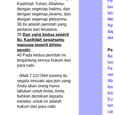
Pen
Kasihilah Tuhan, Allahmu,
ber
dengan segenap hatimu, dan
Isla
dengan segenap jiwamu, dan
dengan segenap pikiranmu.
Mek
38
Ini adalah perintah yang
Apa
pertama dan terutama.
dap
39
Dan yang kedua seperti
dia
itu, Kasihilah sesamamu
manusia seperti dirimu
sendiri
.
Per
40
Pada kedua perintah ini
Beb
tergantung semua hukum dan
hom
para nabi.
Per
netr
- (Matt 7:12) Oleh karena itu
segala sesuatu apa pun yang
Abo
Anda akan orang harus
tin
lakukan untuk Anda, Anda
krim
bahkan demikian kepada
Eut
mereka: untuk ini adalah
tan
hukum dan para nabi.
zam