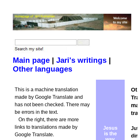
Main page
|
Jari's writings
|
Other languages
Oth
This is a machine translation
made by Google Translate and
Tra
has not been checked. There may
ma
be errors in the text.
tra
On the right, there are more
links to translations made by
Jesus
Jut
is the
Google Translate.
din
way,