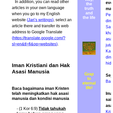
In addition, you can read other
evo
the
articles in your own language
truth
man
and
when you go to my English
Pen
the life
website
(
Jari's writings
)
, select an
din
article there and transfer its web
Sai
address to Google Translate
khay
(
https://translate.google.com/?
asal
sl=en&tl=fi&op=websites
)
.
jut
Kap
din
hid
Iman Kristiani dan Hak
Asasi Manusia
Grap
Sej
to
Banj
eternal
life!
Baca bagaimana iman Kristen
telah meningkatkan hak asasi
Ima
manusia dan kondisi manusia
sai
asa
- (1 Kor 6:9)
Tidak tahukah
Kri