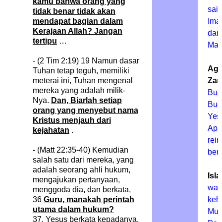
kamu bahwa orang yang
sai
tidak benar tidak akan
mendapat bagian dalam
Iman
Kerajaan Allah? Jangan
dan
tertipu
…
Man
- (2 Tim 2:19) 19 Namun dasar
Aga
Tuhan tetap teguh, memiliki
meterai ini, Tuhan mengenal
Zam
mereka yang adalah milik-
Bud
Nya.
Dan, Biarlah setiap
Bud
orang yang menyebut nama
Yes
Kristus menjauh dari
Apa
kejahatan
.
rein
- (Matt 22:35-40) Kemudian
ben
salah satu dari mereka, yang
adalah seorang ahli hukum,
Isl
mengajukan pertanyaan,
wah
menggoda dia, dan berkata,
36
Guru, manakah perintah
keh
utama dalam hukum?
Mu
37.
Yesus berkata kepadanya,