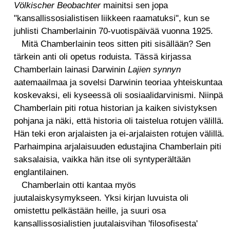
Völkischer Beobachter
mainitsi sen jopa
"kansallissosialistisen liikkeen raamatuksi", kun se
juhlisti Chamberlainin 70-vuotispäivää vuonna 1925.
Mitä Chamberlainin teos sitten piti sisällään? Sen
tärkein anti oli opetus roduista. Tässä kirjassa
Chamberlain lainasi Darwinin
Lajien synnyn
aatemaailmaa ja sovelsi Darwinin teoriaa yhteiskuntaa
koskevaksi, eli kyseessä oli sosiaalidarvinismi. Niinpä
Chamberlain piti rotua historian ja kaiken sivistyksen
pohjana ja näki, että historia oli taistelua rotujen välillä.
Hän teki eron arjalaisten ja ei-arjalaisten rotujen välillä.
Parhaimpina arjalaisuuden edustajina Chamberlain piti
saksalaisia, vaikka hän itse oli syntyperältään
englantilainen.
Chamberlain otti kantaa myös
juutalaiskysymykseen. Yksi kirjan luvuista oli
omistettu pelkästään heille, ja suuri osa
kansallissosialistien juutalaisvihan 'filosofisesta'