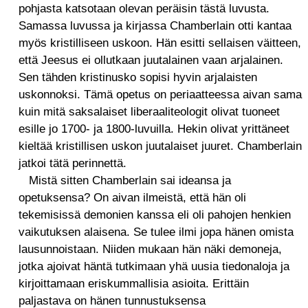
pohjasta katsotaan olevan peräisin tästä luvusta.
Samassa luvussa ja kirjassa Chamberlain otti kantaa
myös kristilliseen uskoon. Hän esitti sellaisen väitteen,
että Jeesus ei ollutkaan juutalainen vaan arjalainen.
Sen tähden kristinusko sopisi hyvin arjalaisten
uskonnoksi. Tämä opetus on periaatteessa aivan sama
kuin mitä saksalaiset liberaaliteologit olivat tuoneet
esille jo 1700- ja 1800-luvuilla. Hekin olivat yrittäneet
kieltää kristillisen uskon juutalaiset juuret. Chamberlain
jatkoi tätä perinnettä.
Mistä sitten Chamberlain sai ideansa ja
opetuksensa? On aivan ilmeistä, että hän oli
tekemisissä demonien kanssa eli oli pahojen henkien
vaikutuksen alaisena. Se tulee ilmi jopa hänen omista
lausunnoistaan. Niiden mukaan hän näki demoneja,
jotka ajoivat häntä tutkimaan yhä uusia tiedonaloja ja
kirjoittamaan eriskummallisia asioita. Erittäin
paljastava on hänen tunnustuksensa