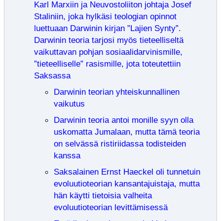
Karl Marxiin ja Neuvostoliiton johtaja Josef
Staliniin, joka hylkäsi teologian opinnot
luettuaan Darwinin kirjan ”Lajien Synty”.
Darwinin teoria tarjosi myös tieteelliseltä
vaikuttavan pohjan sosiaalidarvinismille,
”tieteelliselle” rasismille, jota toteutettiin
Saksassa
Darwinin teorian yhteiskunnallinen
vaikutus
Darwinin teoria antoi monille syyn olla
uskomatta Jumalaan, mutta tämä teoria
on selvässä ristiriidassa todisteiden
kanssa
Saksalainen Ernst Haeckel oli tunnetuin
evoluutioteorian kansantajuistaja, mutta
hän käytti tietoisia valheita
evoluutioteorian levittämisessä