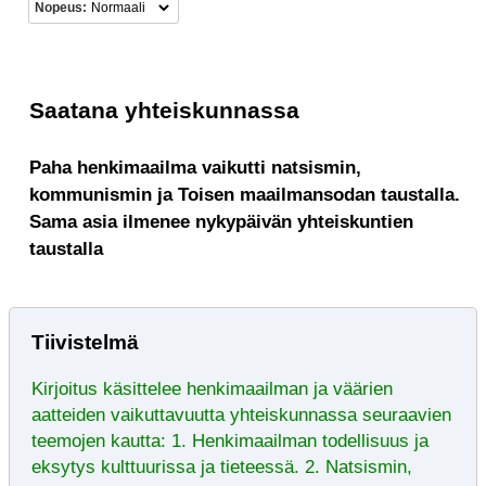
Nopeus:
Saatana yhteiskunnassa
Paha henkimaailma vaikutti natsismin,
kommunismin ja Toisen maailmansodan taustalla.
Sama asia ilmenee nykypäivän yhteiskuntien
taustalla
Tiivistelmä
Kirjoitus käsittelee henkimaailman ja väärien
aatteiden vaikuttavuutta yhteiskunnassa seuraavien
teemojen kautta: 1. Henkimaailman todellisuus ja
eksytys kulttuurissa ja tieteessä. 2. Natsismin,