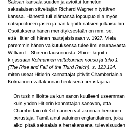
Saksan kansalaisuuden ja avioitui tunnetun
saksalaisen säveltäjän Richard Wagnerin tyttären
kanssa. Hänestä tuli elämänsä loppupuolella myös
natsipuolueen jäsen ja hän kirjoitti natsien julkaisuihin.
Osoituksena hänen merkityksestään on mm. se,
että Hitler oli hänen hautajaisissaan v. 1927. Vielä
paremmin hänen vaikutuksensa tulee ilmi seuraavasta
William L. Shirerin lausunnosta. Shirer kirjoitti
kirjassaan
Kolmannen valtakunnan nousu ja tuho 1
(The Rise and Fall of the Third Reich), s. 123,124,
miten useat Hitlerin kannattajat pitivät Chamberlainia
Kolmannen valtakunnan henkisenä perustajana:
On tuskin liioittelua kun sanon kuulleeni useamman
kuin yhden Hitlerin kannattajan sanovan, että
Chamberlain oli Kolmannen valtakunnan henkinen
perustaja. Tämä ainutlaatuinen englantilainen, joka
alkoi pitää saksalaisia herrakansana, tulevaisuuden