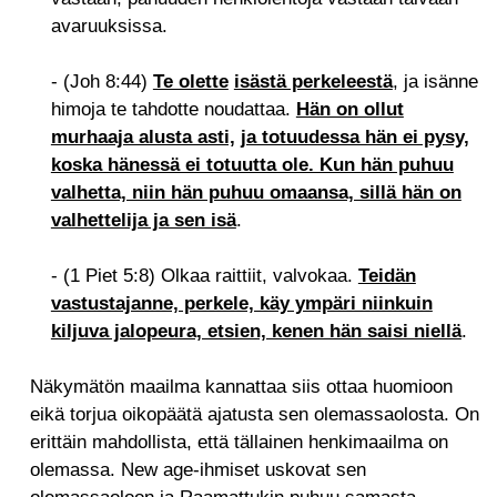
avaruuksissa.
- (Joh 8:44)
Te olette
isästä perkeleestä
, ja isänne
himoja te tahdotte noudattaa.
Hän on ollut
murhaaja alusta asti,
ja totuudessa hän ei pysy,
koska hänessä ei totuutta ole. Kun hän puhuu
valhetta, niin hän puhuu omaansa, sillä hän on
valhettelija ja sen isä
.
- (1 Piet 5:8) Olkaa raittiit, valvokaa.
Teidän
vastustajanne, perkele, käy ympäri niinkuin
kiljuva jalopeura, etsien, kenen hän saisi niellä
.
Näkymätön maailma kannattaa siis ottaa huomioon
eikä torjua oikopäätä ajatusta sen olemassaolosta. On
erittäin mahdollista, että tällainen henkimaailma on
olemassa. New age-ihmiset uskovat sen
olemassaoloon ja Raamattukin puhuu samasta