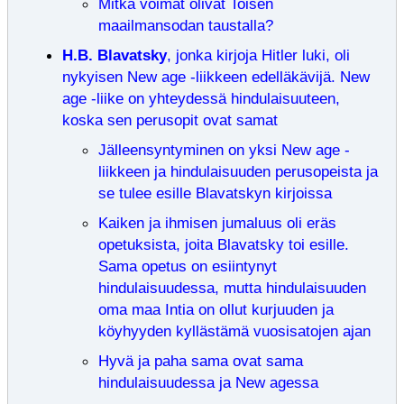
Mitkä voimat olivat Toisen
maailmansodan taustalla?
H.B. Blavatsky
, jonka kirjoja Hitler luki, oli
nykyisen New age -liikkeen edelläkävijä. New
age -liike on yhteydessä hindulaisuuteen,
koska sen perusopit ovat samat
Jälleensyntyminen on yksi New age -
liikkeen ja hindulaisuuden perusopeista ja
se tulee esille Blavatskyn kirjoissa
Kaiken ja ihmisen jumaluus oli eräs
opetuksista, joita Blavatsky toi esille.
Sama opetus on esiintynyt
hindulaisuudessa, mutta hindulaisuuden
oma maa Intia on ollut kurjuuden ja
köyhyyden kyllästämä vuosisatojen ajan
Hyvä ja paha sama ovat sama
hindulaisuudessa ja New agessa