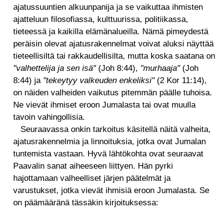
ajatussuuntien alkuunpanija ja se vaikuttaa ihmisten
ajatteluun filosofiassa, kulttuurissa, politiikassa,
tieteessä ja kaikilla elämänalueilla. Nämä pimeydestä
peräisin olevat ajatusrakennelmat voivat aluksi näyttää
tieteellisiltä tai rakkaudellisilta, mutta koska saatana on
"valhettelija ja sen isä"
(Joh 8:44),
"murhaaja"
(Joh
8:44) ja
"tekeytyy valkeuden enkeliksi"
(2 Kor 11:14),
on näiden valheiden vaikutus pitemmän päälle tuhoisa.
Ne vievät ihmiset eroon Jumalasta tai ovat muulla
tavoin vahingollisia.
Seuraavassa onkin tarkoitus käsitellä näitä valheita,
ajatusrakennelmia ja linnoituksia, jotka ovat Jumalan
tuntemista vastaan. Hyvä lähtökohta ovat seuraavat
Paavalin sanat aiheeseen liittyen. Hän pyrki
hajottamaan valheelliset järjen päätelmät ja
varustukset, jotka vievät ihmisiä eroon Jumalasta. Se
on päämääränä tässäkin kirjoituksessa: