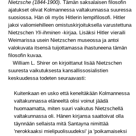
Nietzsche (1844-1900).
Tämän saksalaisen filosofin
ajatukset olivat Kolmannessa valtakunnassa suuressa
suosiossa. Hän oli myös Hitlerin lempifilosofi. Hitler
jakoi valiomiehilleen omistuskirjoituksella varustettuna
Nietzschen
Yli-ihminen
-kirjaa. Lisäksi Hitler vieraili
Weimarissa usein Nietzschen museossa ja antoi
valokuvata itsensä tuijottamassa ihastuneena tämän
filosofin kuvaa.
William L. Shirer on kirjoittanut lisää Nietzschen
suuresta vaikutuksesta kansallissosialistien
keskuudessa todeten seuraavasti:
Kuitenkaan en usko että keneltäkään Kolmannessa
valtakunnassa eläneeltä olisi voinut jäädä
huomaamatta, miten suuri vaikutus Nietzschellä
valtakunnassa oli. Hänen kirjansa saattoivat olla
täynnään sellaista mitä Santayna nimittää
'nerokkaaksi mielipuolisuudeksi' ja 'poikamaiseksi