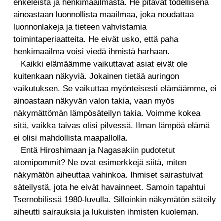
enkeleistä ja henkimaailmasta. He pitävät todellisena
ainoastaan luonnollista maailmaa, joka noudattaa
luonnonlakeja ja tieteen vahvistamia
toimintaperiaatteita. He eivät usko, että paha
henkimaailma voisi viedä ihmistä harhaan.
Kaikki elämäämme vaikuttavat asiat eivät ole
kuitenkaan näkyviä. Jokainen tietää auringon
vaikutuksen. Se vaikuttaa myönteisesti elämäämme, ei
ainoastaan näkyvän valon takia, vaan myös
näkymättömän lämpösäteilyn takia. Voimme kokea
sitä, vaikka taivas olisi pilvessä. Ilman lämpöä elämä
ei olisi mahdollista maapallolla.
Entä Hiroshimaan ja Nagasakiin pudotetut
atomipommit? Ne ovat esimerkkejä siitä, miten
näkymätön aiheuttaa vahinkoa. Ihmiset sairastuivat
säteilystä, jota he eivät havainneet. Samoin tapahtui
Tsernobilissä 1980-luvulla. Silloinkin näkymätön säteily
aiheutti sairauksia ja lukuisten ihmisten kuoleman.