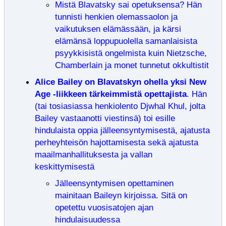
Mistä Blavatsky sai opetuksensa? Hän
tunnisti henkien olemassaolon ja
vaikutuksen elämässään, ja kärsi
elämänsä loppupuolella samanlaisista
psyykkisistä ongelmista kuin Nietzsche,
Chamberlain ja monet tunnetut okkultistit
Alice Bailey on Blavatskyn ohella yksi New
Age -liikkeen tärkeimmistä opettajista
. Hän
(tai tosiasiassa henkiolento Djwhal Khul, jolta
Bailey vastaanotti viestinsä) toi esille
hindulaista oppia jälleensyntymisestä, ajatusta
perheyhteisön hajottamisesta sekä ajatusta
maailmanhallituksesta ja vallan
keskittymisestä
Jälleensyntymisen opettaminen
mainitaan Baileyn kirjoissa. Sitä on
opetettu vuosisatojen ajan
hindulaisuudessa