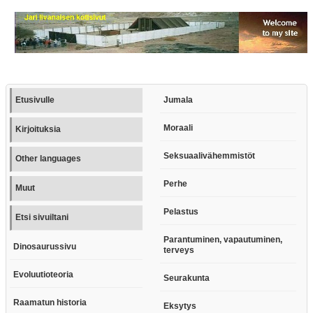
Etusivulle
Jumala
Moraali
Kirjoituksia
Seksuaalivähemmistöt
Other languages
Perhe
Muut
Pelastus
Etsi sivuiltani
Parantuminen, vapautuminen,
Dinosaurussivu
terveys
Evoluutioteoria
Seurakunta
Raamatun historia
Eksytys