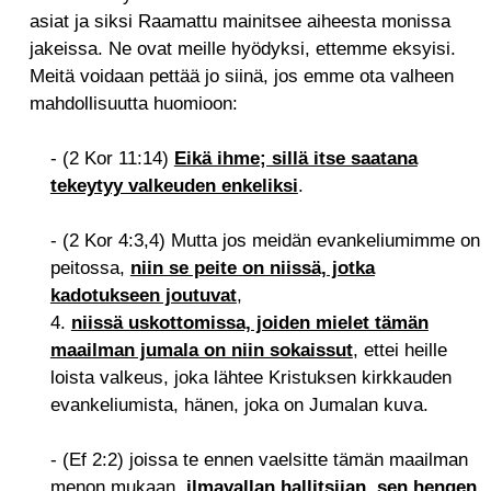
asiat ja siksi Raamattu mainitsee aiheesta monissa
jakeissa. Ne ovat meille hyödyksi, ettemme eksyisi.
Meitä voidaan pettää jo siinä, jos emme ota valheen
mahdollisuutta huomioon:
- (2 Kor 11:14)
Eikä ihme; sillä itse saatana
tekeytyy valkeuden enkeliksi
.
- (2 Kor 4:3,4) Mutta jos meidän evankeliumimme on
peitossa,
niin se peite on niissä, jotka
kadotukseen joutuvat
,
4.
niissä uskottomissa, joiden mielet tämän
maailman jumala on niin sokaissut
, ettei heille
loista valkeus, joka lähtee Kristuksen kirkkauden
evankeliumista, hänen, joka on Jumalan kuva.
- (Ef 2:2) joissa te ennen vaelsitte tämän maailman
menon mukaan,
ilmavallan hallitsijan, sen hengen