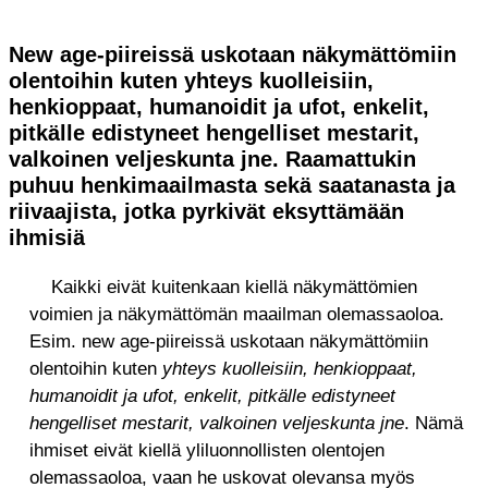
New age-piireissä uskotaan näkymättömiin
olentoihin kuten yhteys kuolleisiin,
henkioppaat, humanoidit ja ufot, enkelit,
pitkälle edistyneet hengelliset mestarit,
valkoinen veljeskunta jne. Raamattukin
puhuu henkimaailmasta sekä saatanasta ja
riivaajista, jotka pyrkivät eksyttämään
ihmisiä
Kaikki eivät kuitenkaan kiellä näkymättömien
voimien ja näkymättömän maailman olemassaoloa.
Esim. new age-piireissä uskotaan näkymättömiin
olentoihin kuten
yhteys kuolleisiin, henkioppaat,
humanoidit ja ufot, enkelit, pitkälle edistyneet
hengelliset mestarit, valkoinen veljeskunta jne
. Nämä
ihmiset eivät kiellä yliluonnollisten olentojen
olemassaoloa, vaan he uskovat olevansa myös