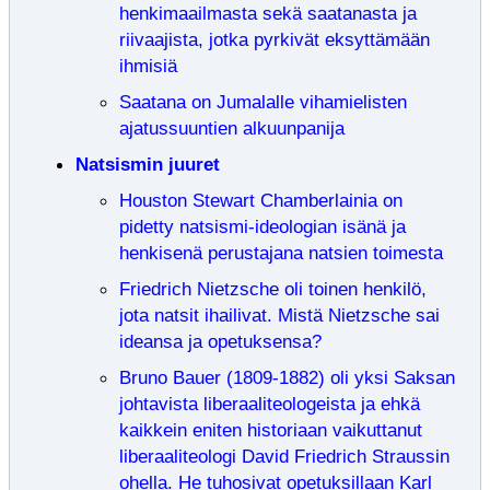
henkimaailmasta sekä saatanasta ja
riivaajista, jotka pyrkivät eksyttämään
ihmisiä
Saatana on Jumalalle vihamielisten
ajatussuuntien alkuunpanija
Natsismin juuret
Houston Stewart Chamberlainia on
pidetty natsismi-ideologian isänä ja
henkisenä perustajana natsien toimesta
Friedrich Nietzsche oli toinen henkilö,
jota natsit ihailivat. Mistä Nietzsche sai
ideansa ja opetuksensa?
Bruno Bauer (1809-1882) oli yksi Saksan
johtavista liberaaliteologeista ja ehkä
kaikkein eniten historiaan vaikuttanut
liberaaliteologi David Friedrich Straussin
ohella. He tuhosivat opetuksillaan Karl