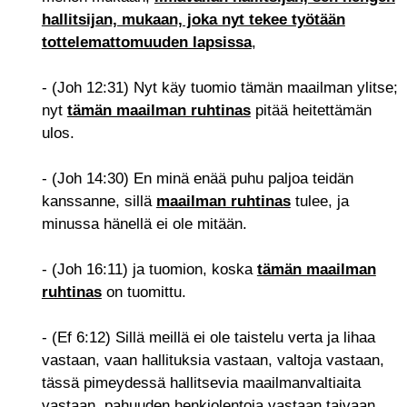
hallitsijan, mukaan, joka nyt tekee työtään
tottelemattomuuden lapsissa
,
- (Joh 12:31) Nyt käy tuomio tämän maailman ylitse;
nyt
tämän maailman ruhtinas
pitää heitettämän
ulos.
- (Joh 14:30) En minä enää puhu paljoa teidän
kanssanne, sillä
maailman ruhtinas
tulee, ja
minussa hänellä ei ole mitään.
- (Joh 16:11) ja tuomion, koska
tämän maailman
ruhtinas
on tuomittu.
- (Ef 6:12) Sillä meillä ei ole taistelu verta ja lihaa
vastaan, vaan hallituksia vastaan, valtoja vastaan,
tässä pimeydessä hallitsevia maailmanvaltiaita
vastaan, pahuuden henkiolentoja vastaan taivaan