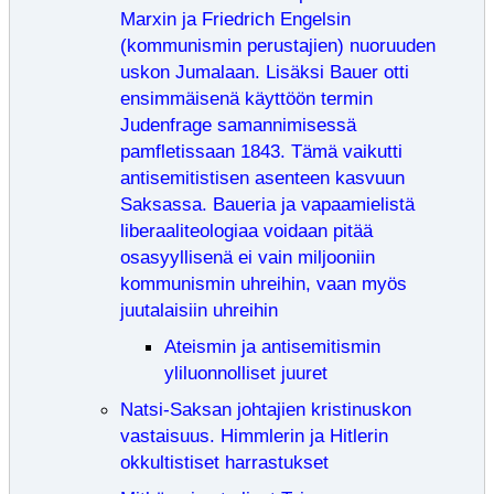
Marxin ja Friedrich Engelsin
(kommunismin perustajien) nuoruuden
uskon Jumalaan. Lisäksi Bauer otti
ensimmäisenä käyttöön termin
Judenfrage samannimisessä
pamfletissaan 1843. Tämä vaikutti
antisemitistisen asenteen kasvuun
Saksassa. Baueria ja vapaamielistä
liberaaliteologiaa voidaan pitää
osasyyllisenä ei vain miljooniin
kommunismin uhreihin, vaan myös
juutalaisiin uhreihin
Ateismin ja antisemitismin
yliluonnolliset juuret
Natsi-Saksan johtajien kristinuskon
vastaisuus. Himmlerin ja Hitlerin
okkultistiset harrastukset