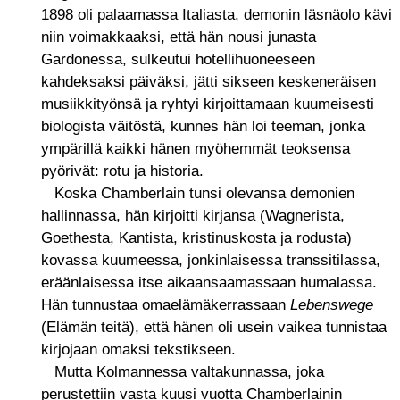
1898 oli palaamassa Italiasta, demonin läsnäolo kävi
niin voimakkaaksi, että hän nousi junasta
Gardonessa, sulkeutui hotellihuoneeseen
kahdeksaksi päiväksi, jätti sikseen keskeneräisen
musiikkityönsä ja ryhtyi kirjoittamaan kuumeisesti
biologista väitöstä, kunnes hän loi teeman, jonka
ympärillä kaikki hänen myöhemmät teoksensa
pyörivät: rotu ja historia.
Koska Chamberlain tunsi olevansa demonien
hallinnassa, hän kirjoitti kirjansa (Wagnerista,
Goethesta, Kantista, kristinuskosta ja rodusta)
kovassa kuumeessa, jonkinlaisessa transsitilassa,
eräänlaisessa itse aikaansaamassaan humalassa.
Hän tunnustaa omaelämäkerrassaan
Lebenswege
(Elämän teitä), että hänen oli usein vaikea tunnistaa
kirjojaan omaksi tekstikseen.
Mutta Kolmannessa valtakunnassa, joka
perustettiin vasta kuusi vuotta Chamberlainin