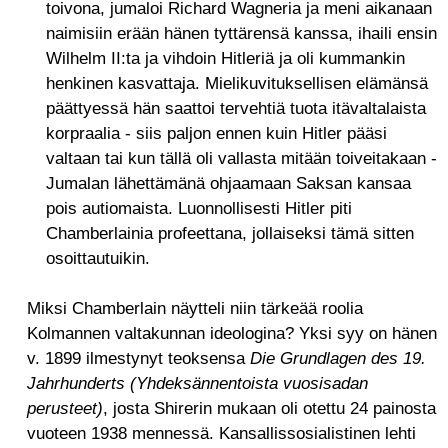
toivona, jumaloi Richard Wagneria ja meni aikanaan
naimisiin erään hänen tyttärensä kanssa, ihaili ensin
Wilhelm II:ta ja vihdoin Hitleriä ja oli kummankin
henkinen kasvattaja. Mielikuvituksellisen elämänsä
päättyessä hän saattoi tervehtiä tuota itävaltalaista
korpraalia - siis paljon ennen kuin Hitler pääsi
valtaan tai kun tällä oli vallasta mitään toiveitakaan -
Jumalan lähettämänä ohjaamaan Saksan kansaa
pois autiomaista. Luonnollisesti Hitler piti
Chamberlainia profeettana, jollaiseksi tämä sitten
osoittautuikin.
Miksi Chamberlain näytteli niin tärkeää roolia
Kolmannen valtakunnan ideologina? Yksi syy on hänen
v. 1899 ilmestynyt teoksensa
Die Grundlagen des 19.
Jahrhunderts (Yhdeksännentoista vuosisadan
perusteet)
, josta Shirerin mukaan oli otettu 24 painosta
vuoteen 1938 mennessä. Kansallissosialistinen lehti