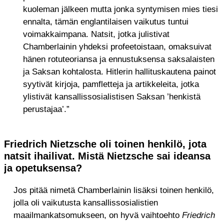
kuoleman jälkeen mutta jonka syntymisen mies tiesi
ennalta, tämän englantilaisen vaikutus tuntui
voimakkaimpana. Natsit, jotka julistivat
Chamberlainin yhdeksi profeetoistaan, omaksuivat
hänen rotuteoriansa ja ennustuksensa saksalaisten
ja Saksan kohtalosta. Hitlerin hallituskautena painot
syytivät kirjoja, pamfletteja ja artikkeleita, jotka
ylistivät kansallissosialistisen Saksan ’henkistä
perustajaa’.”
Friedrich Nietzsche oli toinen henkilö, jota
natsit ihailivat. Mistä Nietzsche sai ideansa
ja opetuksensa?
Jos pitää nimetä Chamberlainin lisäksi toinen henkilö,
jolla oli vaikutusta kansallissosialistien
maailmankatsomukseen, on hyvä vaihtoehto
Friedrich