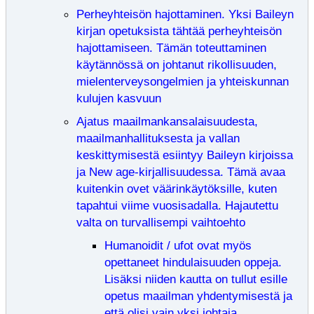
Perheyhteisön hajottaminen. Yksi Baileyn
kirjan opetuksista tähtää perheyhteisön
hajottamiseen. Tämän toteuttaminen
käytännössä on johtanut rikollisuuden,
mielenterveysongelmien ja yhteiskunnan
kulujen kasvuun
Ajatus maailmankansalaisuudesta,
maailmanhallituksesta ja vallan
keskittymisestä esiintyy Baileyn kirjoissa
ja New age-kirjallisuudessa. Tämä avaa
kuitenkin ovet väärinkäytöksille, kuten
tapahtui viime vuosisadalla. Hajautettu
valta on turvallisempi vaihtoehto
Humanoidit / ufot ovat myös
opettaneet hindulaisuuden oppeja.
Lisäksi niiden kautta on tullut esille
opetus maailman yhdentymisestä ja
että olisi vain yksi johtaja