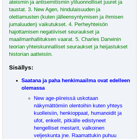
ateismin ja antisemitismin yliluonnolliset juuret ja
taustat. 3. New Agen, hindulaisuuden ja
olettamusten (kuten jälleensyntymisen ja ihmisen
jumaluuden) vaikutukset. 4. Perheyhteisön
hajottamisen negatiiviset seuraukset ja
maailmanhallituksen vaarat. 5. Charles Darwinin
teorian yhteiskunnalliset seuraukset ja heijastukset
historian aatteisiin.
Sisällys:
Saatana ja paha henkimaailma ovat edelleen
olemassa
New age-piireissä uskotaan
näkymättömiin olentoihin kuten yhteys
kuolleisiin, henkioppaat, humanoidit ja
ufot, enkelit, pitkälle edistyneet
hengelliset mestarit, valkoinen
veljeskunta jne. Raamattukin puhuu