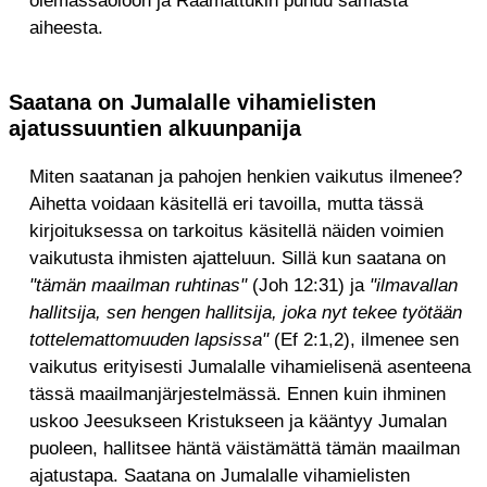
aiheesta.
Saatana on Jumalalle vihamielisten
ajatussuuntien alkuunpanija
Miten saatanan ja pahojen henkien vaikutus ilmenee?
Aihetta voidaan käsitellä eri tavoilla, mutta tässä
kirjoituksessa on tarkoitus käsitellä näiden voimien
vaikutusta ihmisten ajatteluun. Sillä kun saatana on
"tämän maailman ruhtinas"
(Joh 12:31) ja
"ilmavallan
hallitsija, sen hengen hallitsija, joka nyt tekee työtään
tottelemattomuuden lapsissa"
(Ef 2:1,2), ilmenee sen
vaikutus erityisesti Jumalalle vihamielisenä asenteena
tässä maailmanjärjestelmässä. Ennen kuin ihminen
uskoo Jeesukseen Kristukseen ja kääntyy Jumalan
puoleen, hallitsee häntä väistämättä tämän maailman
ajatustapa. Saatana on Jumalalle vihamielisten