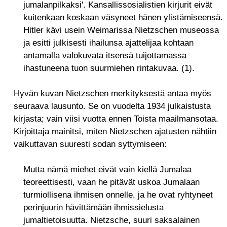
jumalanpilkaksi'. Kansallissosialistien kirjurit eivät
kuitenkaan koskaan väsyneet hänen ylistämiseensä.
Hitler kävi usein Weimarissa Nietzschen museossa
ja esitti julkisesti ihailunsa ajattelijaa kohtaan
antamalla valokuvata itsensä tuijottamassa
ihastuneena tuon suurmiehen rintakuvaa. (1).
Hyvän kuvan Nietzschen merkityksestä antaa myös
seuraava lausunto. Se on vuodelta 1934 julkaistusta
kirjasta; vain viisi vuotta ennen Toista maailmansotaa.
Kirjoittaja mainitsi, miten Nietzschen ajatusten nähtiin
vaikuttavan suuresti sodan syttymiseen:
Mutta nämä miehet eivät vain kiellä Jumalaa
teoreettisesti, vaan he pitävät uskoa Jumalaan
turmiollisena ihmisen onnelle, ja he ovat ryhtyneet
perinjuurin hävittämään ihmissielusta
jumaltietoisuutta. Nietzsche, suuri saksalainen