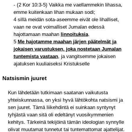
- (2 Kor 10:3-5) Vaikka me vaellammekin lihassa,
emme kuitenkaan lihan mukaan sodi;
4 sillä meidän sota-aseemme eivät ole lihalliset,
vaan ne ovat voimalliset Jumalan edessä
hajottamaan maahan
linnoituksia
.
5
Me hajotamme maahan järjen päätelmät ja
jokaisen varustuksen, joka nostetaan Jumalan
tuntemista vastaan
, ja vangitsemme jokaisen
ajatuksen kuuliaiseksi Kristukselle
Natsismin juuret
Kun lähdetään tutkimaan saatanan vaikutusta
yhteiskunnassa, on yksi hyvä lähtökohta natsismi ja
sen juuret. Tämä liikehdintä ei suinkaan syntynyt
tyhjästä vaan sitä oli edeltänyt vuosikymmenien
kehitys. Tärkeinä tekijöinä tämän ideologian synnylle
olivat muutamat tunnetut tai tuntemattomat ajattelijat.