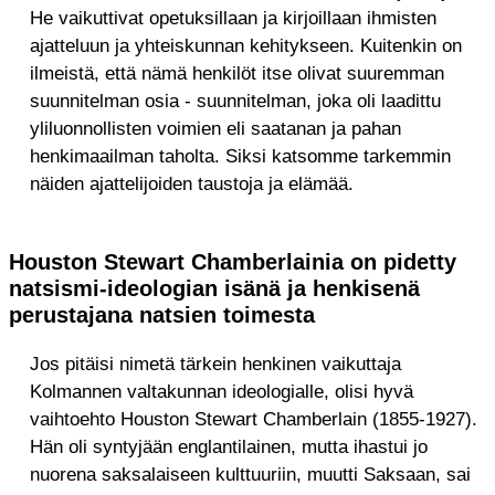
He vaikuttivat opetuksillaan ja kirjoillaan ihmisten
ajatteluun ja yhteiskunnan kehitykseen. Kuitenkin on
ilmeistä, että nämä henkilöt itse olivat suuremman
suunnitelman osia - suunnitelman, joka oli laadittu
yliluonnollisten voimien eli saatanan ja pahan
henkimaailman taholta. Siksi katsomme tarkemmin
näiden ajattelijoiden taustoja ja elämää.
Houston Stewart Chamberlainia on pidetty
natsismi-ideologian isänä ja henkisenä
perustajana natsien toimesta
Jos pitäisi nimetä tärkein henkinen vaikuttaja
Kolmannen valtakunnan ideologialle, olisi hyvä
vaihtoehto Houston Stewart Chamberlain (1855-1927).
Hän oli syntyjään englantilainen, mutta ihastui jo
nuorena saksalaiseen kulttuuriin, muutti Saksaan, sai