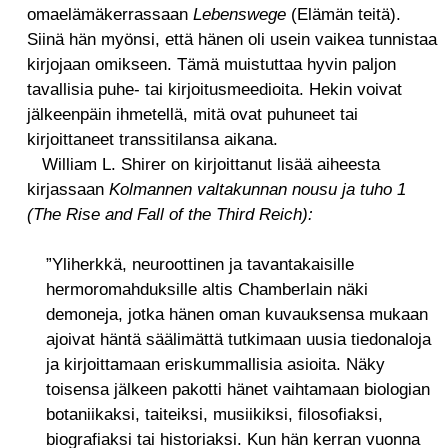
omaelämäkerrassaan
Lebenswege
(Elämän teitä).
Siinä hän myönsi, että hänen oli usein vaikea tunnistaa
kirjojaan omikseen. Tämä muistuttaa hyvin paljon
tavallisia puhe- tai kirjoitusmeedioita. Hekin voivat
jälkeenpäin ihmetellä, mitä ovat puhuneet tai
kirjoittaneet transsitilansa aikana.
William L. Shirer on kirjoittanut lisää aiheesta
kirjassaan
Kolmannen valtakunnan nousu ja tuho 1
(The Rise and Fall of the Third Reich):
”Yliherkkä, neuroottinen ja tavantakaisille
hermoromahduksille altis Chamberlain näki
demoneja, jotka hänen oman kuvauksensa mukaan
ajoivat häntä säälimättä tutkimaan uusia tiedonaloja
ja kirjoittamaan eriskummallisia asioita. Näky
toisensa jälkeen pakotti hänet vaihtamaan biologian
botaniikaksi, taiteiksi, musiikiksi, filosofiaksi,
biografiaksi tai historiaksi. Kun hän kerran vuonna