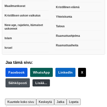
Maailmankuvat
Kristillinen elämä
Kristillisen uskon vaikutus
Yhteiskunta
New age, rajatieto, itämaiset
Talous
uskonnot
Raamattuohjelma
Islam
Raamattuaiheita
Israel
Jaa tämä sivu:
Facebook
WhatsApp
LinkedIn
X
Sähköposti
Lisää...
Kuuntele koko sivu
Keskeytä
Jatka
Lopeta