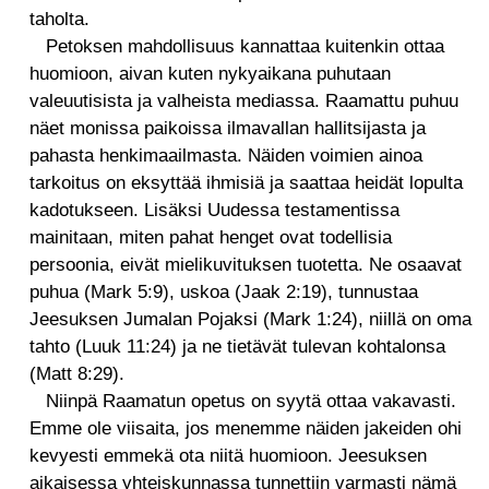
taholta.
Petoksen mahdollisuus kannattaa kuitenkin ottaa
huomioon, aivan kuten nykyaikana puhutaan
valeuutisista ja valheista mediassa. Raamattu puhuu
näet monissa paikoissa ilmavallan hallitsijasta ja
pahasta henkimaailmasta. Näiden voimien ainoa
tarkoitus on eksyttää ihmisiä ja saattaa heidät lopulta
kadotukseen. Lisäksi Uudessa testamentissa
mainitaan, miten pahat henget ovat todellisia
persoonia, eivät mielikuvituksen tuotetta. Ne osaavat
puhua (Mark 5:9), uskoa (Jaak 2:19), tunnustaa
Jeesuksen Jumalan Pojaksi (Mark 1:24), niillä on oma
tahto (Luuk 11:24) ja ne tietävät tulevan kohtalonsa
(Matt 8:29).
Niinpä Raamatun opetus on syytä ottaa vakavasti.
Emme ole viisaita, jos menemme näiden jakeiden ohi
kevyesti emmekä ota niitä huomioon. Jeesuksen
aikaisessa yhteiskunnassa tunnettiin varmasti nämä