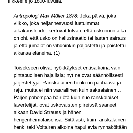
liikkeelle jo 1800-luvulla.
Antropologi Max Müller 1878:
Joka päivä, joka
viikko, joka neljännesvuosi luetuimmat
aikakauslehdet kertovat kilvan, että uskonnon aika
on ohi, että usko on hallusinaatio tai lasten sairaus
ja että jumalat on vihdoinkin paljastettu ja poistettu
aikansa eläneinä. (1)
Toisekseen olivat hyökkäykset entisaikoina vain
pintapuolisen hajallisia; nyt ne ovat säännöllisesti
järjestettyjä. Ranskalainen henki on pauhaava ja
raju, mutta ei niin vaarallinen kuin saksalainen…
Paljon pahempaa häiriötä kuin nuo ranskalaiset
lavertelijat, ovat uskovaisten piireissä saaneet
aikaan David Strauss ja hänen
hengenheimolaisensa. Siitä asti, kuin ranskalainen
henki teki Voltairen aikoina hapuilevia rynnäköitään