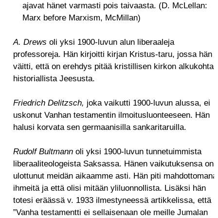
ajavat hänet varmasti pois taivaasta. (D. McLellan:
Marx before Marxism, McMillan)
A. Drews
oli yksi 1900-luvun alun liberaaleja
professoreja. Hän kirjoitti kirjan Kristus-taru, jossa hän
väitti, että on erehdys pitää kristillisen kirkon alkukohta
historiallista Jeesusta.
Friedrich Delitzsch,
joka vaikutti 1900-luvun alussa, ei
uskonut Vanhan testamentin ilmoitusluonteeseen. Hän
halusi korvata sen germaanisilla sankaritaruilla.
Rudolf Bultmann
oli yksi 1900-luvun tunnetuimmista
liberaaliteologeista Saksassa. Hänen vaikutuksensa on
ulottunut meidän aikaamme asti. Hän piti mahdottomana
ihmeitä ja että olisi mitään yliluonnollista. Lisäksi hän
totesi eräässä v. 1933 ilmestyneessä artikkelissa, että
”Vanha testamentti ei sellaisenaan ole meille Jumalan