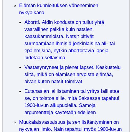
Elämän kunnioituksen väheneminen
nykyaikana
Abortti. Äidin kohdusta on tullut yhtä
vaarallinen paikka kuin natsien
kaasukammioista. Natsit pitivät
surmaamiaan ihmisiä jonkinlaisina ali- tai
epäihmisinä, nytkin abortoitavia lapsia
pidetään sellaisina
Vastasyntyneet ja pienet lapset. Keskustelu
siitä, mikä on elämisen arvoista elämää,
aivan kuten natsit toimivat
Eutanasian laillistaminen tai yritys laillistaa
se, on toistoa sille, mitä Saksassa tapahtui
1900-luvun alkupuolella. Samoja
argumentteja käytetään edelleen
Muukalaisvastaisuus ja sen lisääntyminen on
nykyajan ilmiö. Näin tapahtui myös 1900-luvun