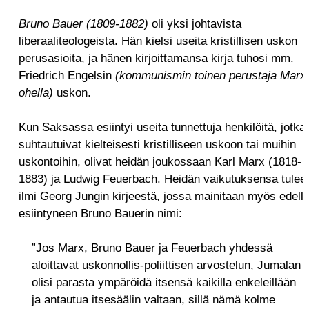
Bruno Bauer (1809-1882)
oli yksi johtavista
liberaaliteologeista. Hän kielsi useita kristillisen uskon
perusasioita, ja hänen kirjoittamansa kirja tuhosi mm.
Friedrich Engelsin
(kommunismin toinen perustaja Marx
ohella)
uskon.
Kun Saksassa esiintyi useita tunnettuja henkilöitä, jotka
suhtautuivat kielteisesti kristilliseen uskoon tai muihin
uskontoihin, olivat heidän joukossaan Karl Marx (1818-
1883) ja Ludwig Feuerbach. Heidän vaikutuksensa tulee
ilmi Georg Jungin kirjeestä, jossa mainitaan myös edell
esiintyneen Bruno Bauerin nimi:
”Jos Marx, Bruno Bauer ja Feuerbach yhdessä
aloittavat uskonnollis-poliittisen arvostelun, Jumalan
olisi parasta ympäröidä itsensä kaikilla enkeleillään
ja antautua itsesäälin valtaan, sillä nämä kolme