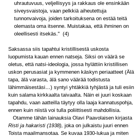
uhrautuvuus, veljellisyys ja rakkaus ole ensinkään
siveysvaistoja, vaan pelkkiä aiheutettuja
tunnonvaivoja, joiden tarkoituksena on estää teitä
olemasta oma itsenne. Muistakaa, että ihminen on
oleellisesti itsekäs." (4)
Saksassa siis tapahtui kristillisestä uskosta
luopumista kauan ennen natseja. Siksi on väärä se
oletus, että natsi-ideologia, jossa hylättiin kristillisen
uskon perusasiat ja kymmenen käskyn periaatteet (Älä
tapa, älä varasta, älä sano väärää todistusta
lähimmäisestäsi…) syntyi yhtäkkiä tyhjästä ja tuli esiin
kuin salama kirkkaalta taivaalta. Näin ei juuri koskaan
tapahdu, vaan aatteilla täytyy olla laaja kannatuspohja,
ennen kuin niistä voi tulla poliittisesti mahdollisia.
Otamme tähän lainauksia Olavi Paavolaisen kirjasta
Risti ja hakaristi (1938),
joka on julkaistu juuri ennen
Toista maailmansotaa
.
Se kuvaa 1930-lukua ja miten