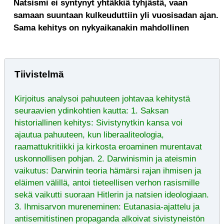
Natsismi ei syntynyt yhtäkkiä tyhjästä, vaan
samaan suuntaan kulkeuduttiin yli vuosisadan ajan.
Sama kehitys on nykyaikanakin mahdollinen
Tiivistelmä
Kirjoitus analysoi pahuuteen johtavaa kehitystä
seuraavien ydinkohtien kautta: 1. Saksan
historiallinen kehitys: Sivistynytkin kansa voi
ajautua pahuuteen, kun liberaaliteologia,
raamattukritiikki ja kirkosta eroaminen murentavat
uskonnollisen pohjan. 2. Darwinismin ja ateismin
vaikutus: Darwinin teoria hämärsi rajan ihmisen ja
eläimen välillä, antoi tieteellisen verhon rasismille
sekä vaikutti suoraan Hitlerin ja natsien ideologiaan.
3. Ihmisarvon mureneminen: Eutanasia-ajattelu ja
antisemitistinen propaganda alkoivat sivistyneistön