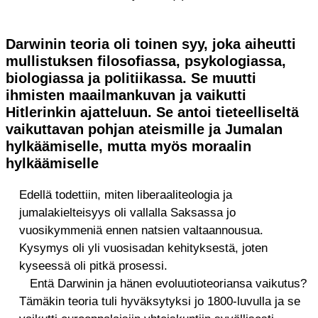
Darwinin teoria oli toinen syy, joka aiheutti
mullistuksen filosofiassa, psykologiassa,
biologiassa ja politiikassa. Se muutti
ihmisten maailmankuvan ja vaikutti
Hitlerinkin ajatteluun. Se antoi tieteelliseltä
vaikuttavan pohjan ateismille ja Jumalan
hylkäämiselle, mutta myös moraalin
hylkäämiselle
Edellä todettiin, miten liberaaliteologia ja
jumalakielteisyys oli vallalla Saksassa jo
vuosikymmeniä ennen natsien valtaannousua.
Kysymys oli yli vuosisadan kehityksestä, joten
kyseessä oli pitkä prosessi.
Entä Darwinin ja hänen evoluutioteoriansa vaikutus?
Tämäkin teoria tuli hyväksytyksi jo 1800-luvulla ja se