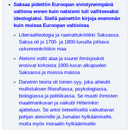
Saksaa pidettiin Euroopan sivistyneimpänä
valtiona ennen kuin natsismi tuli vallitsevaksi
ideologiaksi. Siellä painettiin kirjoja enemmän
kuin muissa Euroopan valtioissa
Liberaaliteologia ja raamattukritiikki Saksassa.
Saksa oli jo 1700- ja 1800-luvuilla johtava
uskonnonkritiikin maa
Ateismi voitti alaa ja suuret ihmisjoukot
erosivat kirkoista 1900-luvun alkupuolen
Saksassa ja muissa maissa
Darwinin teoria oli toinen syy, joka aiheutti
mullistuksen filosofiassa, psykologiassa,
biologiassa ja politiikassa. Se muutti ihmisten
maailmankuvan ja vaikutti Hitlerinkin
ajatteluun. Se antoi tieteelliseltä vaikuttavan
pohjan ateismille ja Jumalan hylkäämiselle,
mutta myös moraalin hylkäämiselle