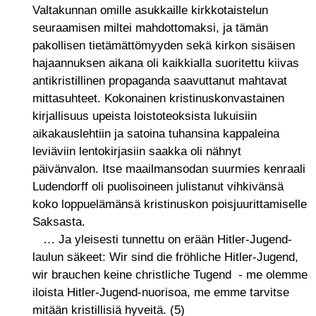
Valtakunnan omille asukkaille kirkkotaistelun
seuraamisen miltei mahdottomaksi, ja tämän
pakollisen tietämättömyyden sekä kirkon sisäisen
hajaannuksen aikana oli kaikkialla suoritettu kiivas
antikristillinen propaganda saavuttanut mahtavat
mittasuhteet. Kokonainen kristinuskonvastainen
kirjallisuus upeista loistoteoksista lukuisiin
aikakauslehtiin ja satoina tuhansina kappaleina
leviäviin lentokirjasiin saakka oli nähnyt
päivänvalon. Itse maailmansodan suurmies kenraali
Ludendorff oli puolisoineen julistanut vihkivänsä
koko loppuelämänsä kristinuskon poisjuurittamiselle
Saksasta.
… Ja yleisesti tunnettu on erään Hitler-Jugend-
laulun säkeet: Wir sind die fröhliche Hitler-Jugend,
wir brauchen keine christliche Tugend - me olemme
iloista Hitler-Jugend-nuorisoa, me emme tarvitse
mitään kristillisiä hyveitä. (5)