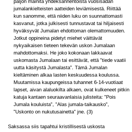
paljon mainita yhdeksännentoista vuosisadan
jumalankielteisten aatteiden leviämisestä. Riittää
kun sanomme, että niiden luku on suunnattomasti
kasvanut, jotka julkisesti tunnustavat tai hiljaisesti
hyväksyvät Jumalan ehdottoman olemattomuuden.
Jotkut oppineina pidetyt miehet väittävät
nykyaikaisen tieteen tekevän uskon Jumalaan
mahdottomaksi. He joko kokonaan lakkaavat
uskomasta Jumalaan tai esittävät, että ”tiede vaatii
uutta käsitystä Jumalasta”. Tämä Jumalan
kieltäminen alkaa lasten keskuudessa koulussa.
Muutamissa kaupungeissa tuhannet 6-14-vuotiaat
lapset, aivan alaluokilta alkaen, ovat kulkeneet pitkin
katuja kantaen seuraavanlaisia julisteita: ”Pois
Jumala kouluista”, ”Alas jumala-taikausko”,
”Uskonto on nukutusainetta” jne. (3)
Saksassa siis tapahtui kristillisestä uskosta