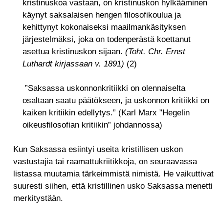
kristinuskoa vastaan, on kristinuskon hylkääminen
käynyt saksalaisen hengen filosofikoulua ja
kehittynyt kokonaiseksi maailmankäsityksen
järjestelmäksi, joka on todenperästä koettanut
asettua kristinuskon sijaan.
(Toht. Chr. Ernst
Luthardt kirjassaan v. 1891)
(2)
”Saksassa uskonnonkritiikki on olennaiselta
osaltaan saatu päätökseen, ja uskonnon kritiikki on
kaiken kritiikin edellytys.” (Karl Marx ”Hegelin
oikeusfilosofian kritiikin” johdannossa)
Kun Saksassa esiintyi useita kristillisen uskon
vastustajia tai raamattukriitikkoja, on seuraavassa
listassa muutamia tärkeimmistä nimistä. He vaikuttivat
suuresti siihen, että kristillinen usko Saksassa menetti
merkitystään.