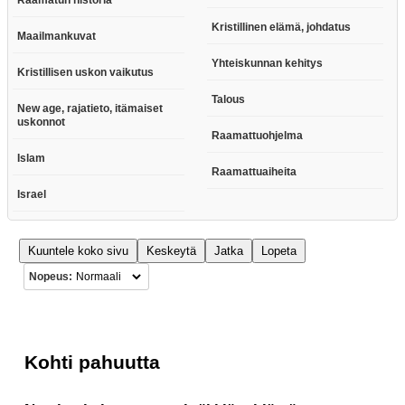
Kristillinen elämä, johdatus
Maailmankuvat
Yhteiskunnan kehitys
Kristillisen uskon vaikutus
Talous
New age, rajatieto, itämaiset
uskonnot
Raamattuohjelma
Islam
Raamattuaiheita
Israel
Kuuntele koko sivu
Keskeytä
Jatka
Lopeta
Nopeus:
Kohti pahuutta