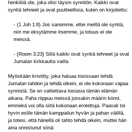
henkilöä ole, joka olisi täysin synnitön. Kaikki ovat
syntiä tehneet ja ovat puutteellisia, kuten on kirjoitettu:
- (1 Joh 1:8) Jos sanomme, ettei meillä ole syntiä,
niin me eksytämme itsemme, ja totuus ei ole
meissä.
- (Room 3:23) Sillä kaikki ovat syntiä tehneet ja ovat
Jumalan kirkkautta vailla
Myöskään kristitty, joka haluaa tosissaan tehdä
Jumalan tahdon ja tehdä oikein, ei ole kokonaan vapaa
synnistä. Se on valitettava tosiasia tämän elämän
aikana. Paha riippuu meissä jossakin määrin kiinni,
emmekä voi olla siitä kokonaan erotettuja. Paavali toi
hyvin esille tämän kamppailun hyvän ja pahan välillä,
ja totesi, että hänellä oli tahto tehdä oikein, muttei hän
aina onnistunut siinä: