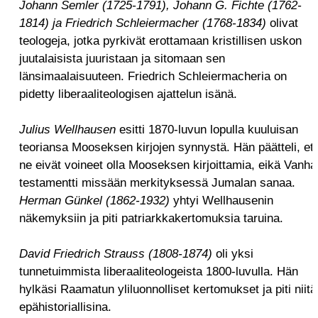
Johann Semler (1725-1791), Johann G. Fichte (1762-
1814) ja Friedrich Schleiermacher (1768-1834)
olivat
teologeja, jotka pyrkivät erottamaan kristillisen uskon
juutalaisista juuristaan ja sitomaan sen
länsimaalaisuuteen. Friedrich Schleiermacheria on
pidetty liberaaliteologisen ajattelun isänä.
Julius Wellhausen
esitti 1870-luvun lopulla kuuluisan
teoriansa Mooseksen kirjojen synnystä. Hän päätteli, et
ne eivät voineet olla Mooseksen kirjoittamia, eikä Vanha
testamentti missään merkityksessä Jumalan sanaa.
Herman Günkel
(1862-1932)
yhtyi Wellhausenin
näkemyksiin ja piti patriarkkakertomuksia taruina.
David Friedrich Strauss (1808-1874)
oli yksi
tunnetuimmista liberaaliteologeista 1800-luvulla. Hän
hylkäsi Raamatun yliluonnolliset kertomukset ja piti niitä
epähistoriallisina.