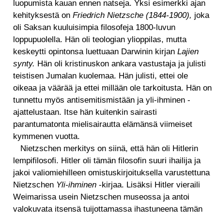
luopumista kauan ennen natseja. Yksi esimerkki ajan
kehityksestä on
Friedrich Nietzsche (1844-1900),
joka
oli Saksan kuuluisimpia filosofeja 1800-luvun
loppupuolella. Hän oli teologian ylioppilas, mutta
keskeytti opintonsa luettuaan Darwinin kirjan
Lajien
synty.
Hän oli kristinuskon ankara vastustaja ja julisti
teistisen Jumalan kuolemaa. Hän julisti, ettei ole
oikeaa ja väärää ja ettei millään ole tarkoitusta. Hän on
tunnettu myös antisemitismistään ja yli-ihminen -
ajattelustaan. Itse hän kuitenkin sairasti
parantumatonta mielisairautta elämänsä viimeiset
kymmenen vuotta.
Nietzschen merkitys on siinä, että hän oli Hitlerin
lempifilosofi. Hitler oli tämän filosofin suuri ihailija ja
jakoi valiomiehilleen omistuskirjoituksella varustettuna
Nietzschen
Yli-ihminen
-kirjaa. Lisäksi Hitler vieraili
Weimarissa usein Nietzschen museossa ja antoi
valokuvata itsensä tuijottamassa ihastuneena tämän