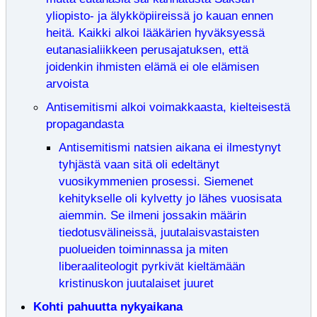
yliopisto- ja älykköpiireissä jo kauan ennen
heitä. Kaikki alkoi lääkärien hyväksyessä
eutanasialiikkeen perusajatuksen, että
joidenkin ihmisten elämä ei ole elämisen
arvoista
Antisemitismi alkoi voimakkaasta, kielteisestä
propagandasta
Antisemitismi natsien aikana ei ilmestynyt
tyhjästä vaan sitä oli edeltänyt
vuosikymmenien prosessi. Siemenet
kehitykselle oli kylvetty jo lähes vuosisata
aiemmin. Se ilmeni jossakin määrin
tiedotusvälineissä, juutalaisvastaisten
puolueiden toiminnassa ja miten
liberaaliteologit pyrkivät kieltämään
kristinuskon juutalaiset juuret
Kohti pahuutta nykyaikana