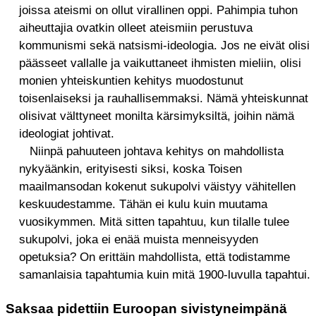
joissa ateismi on ollut virallinen oppi. Pahimpia tuhon
aiheuttajia ovatkin olleet ateismiin perustuva
kommunismi sekä natsismi-ideologia. Jos ne eivät olisi
päässeet vallalle ja vaikuttaneet ihmisten mieliin, olisi
monien yhteiskuntien kehitys muodostunut
toisenlaiseksi ja rauhallisemmaksi. Nämä yhteiskunnat
olisivat välttyneet monilta kärsimyksiltä, joihin nämä
ideologiat johtivat.
Niinpä pahuuteen johtava kehitys on mahdollista
nykyäänkin, erityisesti siksi, koska Toisen
maailmansodan kokenut sukupolvi väistyy vähitellen
keskuudestamme. Tähän ei kulu kuin muutama
vuosikymmen. Mitä sitten tapahtuu, kun tilalle tulee
sukupolvi, joka ei enää muista menneisyyden
opetuksia? On erittäin mahdollista, että todistamme
samanlaisia tapahtumia kuin mitä 1900-luvulla tapahtui.
Saksaa pidettiin Euroopan sivistyneimpänä