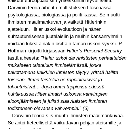
vaikutti eurooppalaisiin yhteiskuntiin syvällisesti.
Darwinin teoria aiheutti mullistuksen filosofiassa,
psykologiassa, biologiassa ja politiikassa. Se muutti
ihmisten maailmankuvan ja vaikutti Hitlerinkin
ajatteluun. Hitler uskoi evoluutioon ja hänen
suhtautumisensa juutalaisiin ja muihin kansanryhmiin
voidaan lukea ainakin osittain tämän uskon syyksi. P.
Hoffman kirjoitti kirjassaan
Hitler’s Personal Security
tästä aiheesta:
”Hitler uskoi darvinististen periaatteiden
mukaiseen taisteluun ihmiselämässä, jonka
pakottamana kaikkien ihmisten täytyy yrittää hallita
toisiaan. Ilman taistelua he rappioituisivat ja
tuhoutuisivat… Jopa oman tappionsa edessä
huhtikuussa Hitler ilmaisi uskonsa vahvimpien
eloonjäämiseen ja julisti slaavilaisten ihmisten
todistaneen olevansa vahvempia.” (6)
Darwinin teoria siis muutti ihmisten maailmankuvaa.
Se antoi tieteelliseltä vaikuttavan pohjan ateismille ja