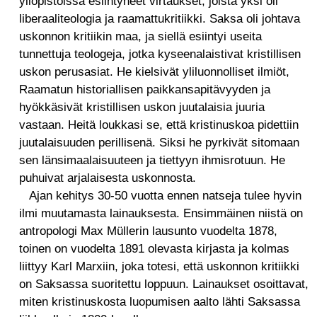
yliopistoissa esiintyneet virtaukset, joista yksi oli
liberaaliteologia ja raamattukritiikki. Saksa oli johtava
uskonnon kritiikin maa, ja siellä esiintyi useita
tunnettuja teologeja, jotka kyseenalaistivat kristillisen
uskon perusasiat. He kielsivät yliluonnolliset ilmiöt,
Raamatun historiallisen paikkansapitävyyden ja
hyökkäsivät kristillisen uskon juutalaisia juuria
vastaan. Heitä loukkasi se, että kristinuskoa pidettiin
juutalaisuuden perillisenä. Siksi he pyrkivät sitomaan
sen länsimaalaisuuteen ja tiettyyn ihmisrotuun. He
puhuivat arjalaisesta uskonnosta.
Ajan kehitys 30-50 vuotta ennen natseja tulee hyvin
ilmi muutamasta lainauksesta. Ensimmäinen niistä on
antropologi Max Müllerin lausunto vuodelta 1878,
toinen on vuodelta 1891 olevasta kirjasta ja kolmas
liittyy Karl Marxiin, joka totesi, että uskonnon kritiikki
on Saksassa suoritettu loppuun. Lainaukset osoittavat,
miten kristinuskosta luopumisen aalto lähti Saksassa