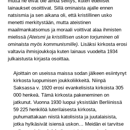
mutta ne eivät ole ainoa selitys, kuten edelliset
lainaukset osoittivat. Sillä ominaista ajalle ennen
natsismia ja sen aikana oli, että kristillinen usko
menetti merkitystään, mutta ateistinen
maailmankatsomus ja moraali voittivat alaa ihmisten
mielissä
(Ateismi ja kristillisen uskon torjuminen oli
ominaista myös kommunismille).
Lisäksi kirkosta erosi
valtavia ihmisjoukkoja kuten lainaus vuodelta 1934
julkaistusta kirjasta osoittaa.
Ajoittain on useissa maissa sodan jälkeen esiintynyt
kirkosta luopumisen joukkoliikkeitä. Niinpä
Saksassa v. 1920 erosi evankelisista kirkoista 305
000 henkeä. Tämä kirkosta pakeneminen on
jatkunut. Vuonna 1930 luopui yksistään Berliinissä
59 225 henkilöä luterilaisesta kirkosta,
puhumattakaan niistä katolisista ja juutalaisista,
jotka hylkäsivät isiensä uskon… Meidän ei tarvitse