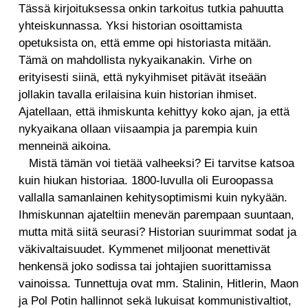
Tässä kirjoituksessa onkin tarkoitus tutkia pahuutta
yhteiskunnassa. Yksi historian osoittamista
opetuksista on, että emme opi historiasta mitään.
Tämä on mahdollista nykyaikanakin. Virhe on
erityisesti siinä, että nykyihmiset pitävät itseään
jollakin tavalla erilaisina kuin historian ihmiset.
Ajatellaan, että ihmiskunta kehittyy koko ajan, ja että
nykyaikana ollaan viisaampia ja parempia kuin
menneinä aikoina.
Mistä tämän voi tietää valheeksi? Ei tarvitse katsoa
kuin hiukan historiaa. 1800-luvulla oli Euroopassa
vallalla samanlainen kehitysoptimismi kuin nykyään.
Ihmiskunnan ajateltiin menevän parempaan suuntaan,
mutta mitä siitä seurasi? Historian suurimmat sodat ja
väkivaltaisuudet. Kymmenet miljoonat menettivät
henkensä joko sodissa tai johtajien suorittamissa
vainoissa. Tunnettuja ovat mm. Stalinin, Hitlerin, Maon
ja Pol Potin hallinnot sekä lukuisat kommunistivaltiot,