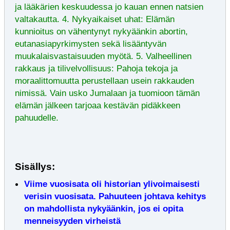
ja lääkärien keskuudessa jo kauan ennen natsien
valtakautta. 4. Nykyaikaiset uhat: Elämän
kunnioitus on vähentynyt nykyäänkin abortin,
eutanasiapyrkimysten sekä lisääntyvän
muukalaisvastaisuuden myötä. 5. Valheellinen
rakkaus ja tilivelvollisuus: Pahoja tekoja ja
moraalittomuutta perustellaan usein rakkauden
nimissä. Vain usko Jumalaan ja tuomioon tämän
elämän jälkeen tarjoaa kestävän pidäkkeen
pahuudelle.
Sisällys:
Viime vuosisata oli historian ylivoimaisesti
verisin vuosisata. Pahuuteen johtava kehitys
on mahdollista nykyäänkin, jos ei opita
menneisyyden virheistä