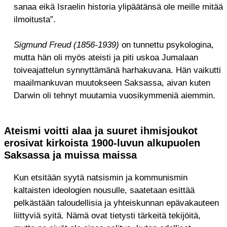
sanaa eikä Israelin historia ylipäätänsä ole meille mitää
ilmoitusta”.
Sigmund Freud (1856-1939)
on tunnettu psykologina,
mutta hän oli myös ateisti ja piti uskoa Jumalaan
toiveajattelun synnyttämänä harhakuvana. Hän vaikutti
maailmankuvan muutokseen Saksassa, aivan kuten
Darwin oli tehnyt muutamia vuosikymmeniä aiemmin.
Ateismi voitti alaa ja suuret ihmisjoukot
erosivat kirkoista 1900-luvun alkupuolen
Saksassa ja muissa maissa
Kun etsitään syytä natsismin ja kommunismin
kaltaisten ideologien nousulle, saatetaan esittää
pelkästään taloudellisia ja yhteiskunnan epävakauteen
liittyviä syitä. Nämä ovat tietysti tärkeitä tekijöitä,