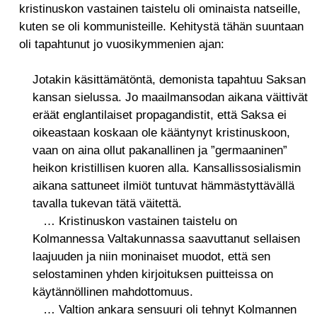
kristinuskon vastainen taistelu oli ominaista natseille,
kuten se oli kommunisteille. Kehitystä tähän suuntaan
oli tapahtunut jo vuosikymmenien ajan:
Jotakin käsittämätöntä, demonista tapahtuu Saksan
kansan sielussa. Jo maailmansodan aikana väittivät
eräät englantilaiset propagandistit, että Saksa ei
oikeastaan koskaan ole kääntynyt kristinuskoon,
vaan on aina ollut pakanallinen ja ”germaaninen”
heikon kristillisen kuoren alla. Kansallissosialismin
aikana sattuneet ilmiöt tuntuvat hämmästyttävällä
tavalla tukevan tätä väitettä.
… Kristinuskon vastainen taistelu on
Kolmannessa Valtakunnassa saavuttanut sellaisen
laajuuden ja niin moninaiset muodot, että sen
selostaminen yhden kirjoituksen puitteissa on
käytännöllinen mahdottomuus.
… Valtion ankara sensuuri oli tehnyt Kolmannen