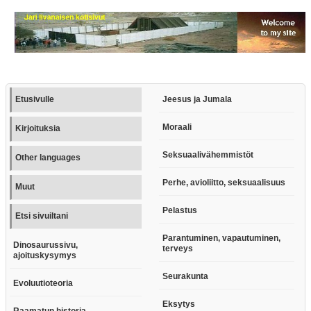
Etusivulle
Jeesus ja Jumala
Moraali
Kirjoituksia
Seksuaalivähemmistöt
Other languages
Perhe, avioliitto, seksuaalisuus
Muut
Pelastus
Etsi sivuiltani
Parantuminen, vapautuminen,
Dinosaurussivu,
terveys
ajoituskysymys
Seurakunta
Evoluutioteoria
Eksytys
Raamatun historia