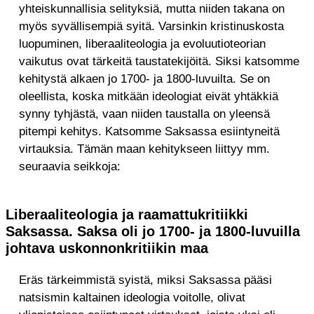
yhteiskunnallisia selityksiä, mutta niiden takana on
myös syvällisempiä syitä. Varsinkin kristinuskosta
luopuminen, liberaaliteologia ja evoluutioteorian
vaikutus ovat tärkeitä taustatekijöitä. Siksi katsomme
kehitystä alkaen jo 1700- ja 1800-luvuilta. Se on
oleellista, koska mitkään ideologiat eivät yhtäkkiä
synny tyhjästä, vaan niiden taustalla on yleensä
pitempi kehitys. Katsomme Saksassa esiintyneitä
virtauksia. Tämän maan kehitykseen liittyy mm.
seuraavia seikkoja:
Liberaaliteologia ja raamattukritiikki
Saksassa. Saksa oli jo 1700- ja 1800-luvuilla
johtava uskonnonkritiikin maa
Eräs tärkeimmistä syistä, miksi Saksassa pääsi
natsismin kaltainen ideologia voitolle, olivat