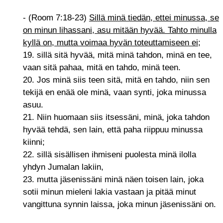
- (Room 7:18-23)
Sillä minä tiedän, ettei minussa, se
on minun lihassani, asu mitään hyvää. Tahto minulla
kyllä on, mutta voimaa hyvän toteuttamiseen ei
;
19. sillä sitä hyvää, mitä minä tahdon, minä en tee,
vaan sitä pahaa, mitä en tahdo, minä teen.
20. Jos minä siis teen sitä, mitä en tahdo, niin sen
tekijä en enää ole minä, vaan synti, joka minussa
asuu.
21. Niin huomaan siis itsessäni, minä, joka tahdon
hyvää tehdä, sen lain, että paha riippuu minussa
kiinni;
22. sillä sisällisen ihmiseni puolesta minä ilolla
yhdyn Jumalan lakiin,
23. mutta jäsenissäni minä näen toisen lain, joka
sotii minun mieleni lakia vastaan ja pitää minut
vangittuna synnin laissa, joka minun jäsenissäni on.