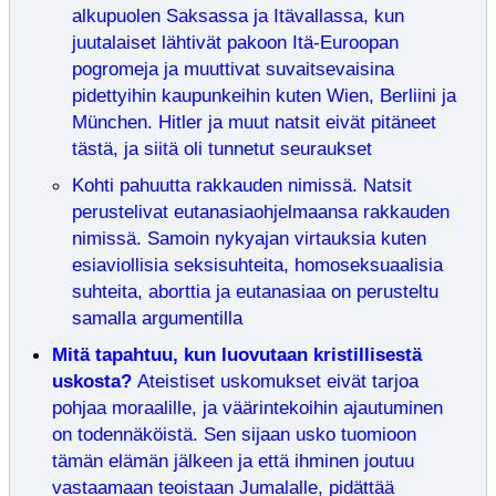
alkupuolen Saksassa ja Itävallassa, kun
juutalaiset lähtivät pakoon Itä-Euroopan
pogromeja ja muuttivat suvaitsevaisina
pidettyihin kaupunkeihin kuten Wien, Berliini ja
München. Hitler ja muut natsit eivät pitäneet
tästä, ja siitä oli tunnetut seuraukset
Kohti pahuutta rakkauden nimissä. Natsit
perustelivat eutanasiaohjelmaansa rakkauden
nimissä. Samoin nykyajan virtauksia kuten
esiaviollisia seksisuhteita, homoseksuaalisia
suhteita, aborttia ja eutanasiaa on perusteltu
samalla argumentilla
Mitä tapahtuu, kun luovutaan kristillisestä
uskosta?
Ateistiset uskomukset eivät tarjoa
pohjaa moraalille, ja väärintekoihin ajautuminen
on todennäköistä. Sen sijaan usko tuomioon
tämän elämän jälkeen ja että ihminen joutuu
vastaamaan teoistaan Jumalalle, pidättää