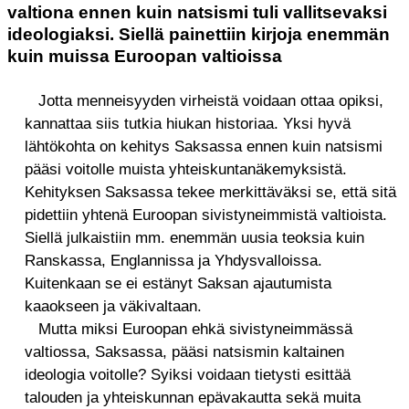
valtiona ennen kuin natsismi tuli vallitsevaksi
ideologiaksi. Siellä painettiin kirjoja enemmän
kuin muissa Euroopan valtioissa
Jotta menneisyyden virheistä voidaan ottaa opiksi,
kannattaa siis tutkia hiukan historiaa. Yksi hyvä
lähtökohta on kehitys Saksassa ennen kuin natsismi
pääsi voitolle muista yhteiskuntanäkemyksistä.
Kehityksen Saksassa tekee merkittäväksi se, että sitä
pidettiin yhtenä Euroopan sivistyneimmistä valtioista.
Siellä julkaistiin mm. enemmän uusia teoksia kuin
Ranskassa, Englannissa ja Yhdysvalloissa.
Kuitenkaan se ei estänyt Saksan ajautumista
kaaokseen ja väkivaltaan.
Mutta miksi Euroopan ehkä sivistyneimmässä
valtiossa, Saksassa, pääsi natsismin kaltainen
ideologia voitolle? Syiksi voidaan tietysti esittää
talouden ja yhteiskunnan epävakautta sekä muita