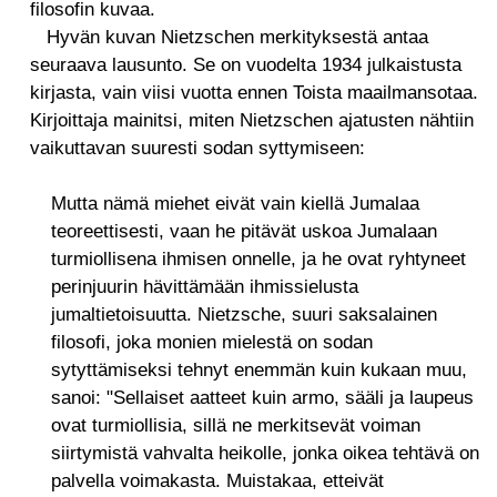
filosofin kuvaa.
Hyvän kuvan Nietzschen merkityksestä antaa
seuraava lausunto. Se on vuodelta 1934 julkaistusta
kirjasta, vain viisi vuotta ennen Toista maailmansotaa.
Kirjoittaja mainitsi, miten Nietzschen ajatusten nähtiin
vaikuttavan suuresti sodan syttymiseen:
Mutta nämä miehet eivät vain kiellä Jumalaa
teoreettisesti, vaan he pitävät uskoa Jumalaan
turmiollisena ihmisen onnelle, ja he ovat ryhtyneet
perinjuurin hävittämään ihmissielusta
jumaltietoisuutta. Nietzsche, suuri saksalainen
filosofi, joka monien mielestä on sodan
sytyttämiseksi tehnyt enemmän kuin kukaan muu,
sanoi: "Sellaiset aatteet kuin armo, sääli ja laupeus
ovat turmiollisia, sillä ne merkitsevät voiman
siirtymistä vahvalta heikolle, jonka oikea tehtävä on
palvella voimakasta. Muistakaa, etteivät