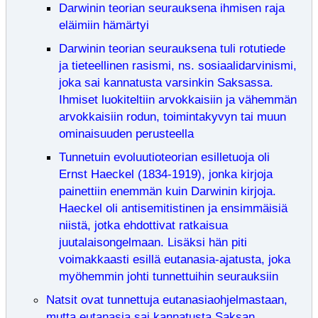
Darwinin teorian seurauksena ihmisen raja
eläimiin hämärtyi
Darwinin teorian seurauksena tuli rotutiede
ja tieteellinen rasismi, ns. sosiaalidarvinismi,
joka sai kannatusta varsinkin Saksassa.
Ihmiset luokiteltiin arvokkaisiin ja vähemmän
arvokkaisiin rodun, toimintakyvyn tai muun
ominaisuuden perusteella
Tunnetuin evoluutioteorian esilletuoja oli
Ernst Haeckel (1834-1919), jonka kirjoja
painettiin enemmän kuin Darwinin kirjoja.
Haeckel oli antisemitistinen ja ensimmäisiä
niistä, jotka ehdottivat ratkaisua
juutalaisongelmaan. Lisäksi hän piti
voimakkaasti esillä eutanasia-ajatusta, joka
myöhemmin johti tunnettuihin seurauksiin
Natsit ovat tunnettuja eutanasiaohjelmastaan,
mutta eutanasia sai kannatusta Saksan