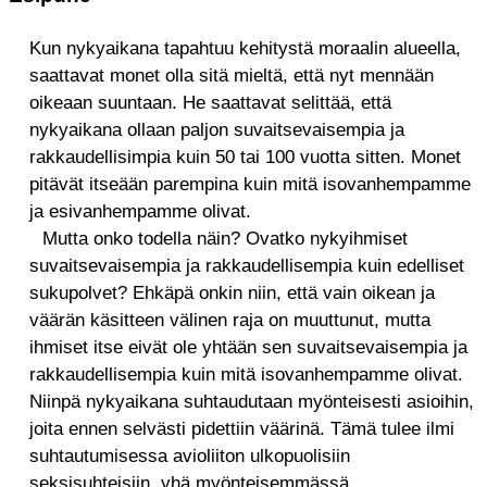
Kun nykyaikana tapahtuu kehitystä moraalin alueella,
saattavat monet olla sitä mieltä, että nyt mennään
oikeaan suuntaan. He saattavat selittää, että
nykyaikana ollaan paljon suvaitsevaisempia ja
rakkaudellisimpia kuin 50 tai 100 vuotta sitten. Monet
pitävät itseään parempina kuin mitä isovanhempamme
ja esivanhempamme olivat.
Mutta onko todella näin? Ovatko nykyihmiset
suvaitsevaisempia ja rakkaudellisempia kuin edelliset
sukupolvet? Ehkäpä onkin niin, että vain oikean ja
väärän käsitteen välinen raja on muuttunut, mutta
ihmiset itse eivät ole yhtään sen suvaitsevaisempia ja
rakkaudellisempia kuin mitä isovanhempamme olivat.
Niinpä nykyaikana suhtaudutaan myönteisesti asioihin,
joita ennen selvästi pidettiin väärinä. Tämä tulee ilmi
suhtautumisessa avioliiton ulkopuolisiin
seksisuhteisiin, yhä myönteisemmässä