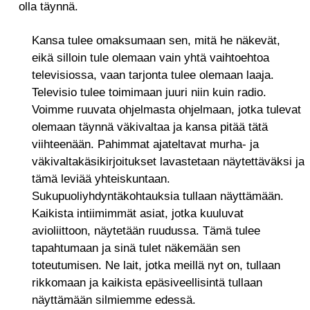
olla täynnä.
Kansa tulee omaksumaan sen, mitä he näkevät,
eikä silloin tule olemaan vain yhtä vaihtoehtoa
televisiossa, vaan tarjonta tulee olemaan laaja.
Televisio tulee toimimaan juuri niin kuin radio.
Voimme ruuvata ohjelmasta ohjelmaan, jotka tulevat
olemaan täynnä väkivaltaa ja kansa pitää tätä
viihteenään. Pahimmat ajateltavat murha- ja
väkivaltakäsikirjoitukset lavastetaan näytettäväksi ja
tämä leviää yhteiskuntaan.
Sukupuoliyhdyntäkohtauksia tullaan näyttämään.
Kaikista intiimimmät asiat, jotka kuuluvat
avioliittoon, näytetään ruudussa. Tämä tulee
tapahtumaan ja sinä tulet näkemään sen
toteutumisen. Ne lait, jotka meillä nyt on, tullaan
rikkomaan ja kaikista epäsiveellisintä tullaan
näyttämään silmiemme edessä.