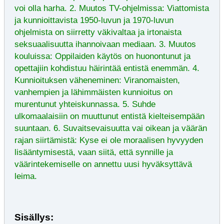
voi olla harha. 2. Muutos TV-ohjelmissa: Viattomista
ja kunnioittavista 1950-luvun ja 1970-luvun
ohjelmista on siirretty väkivaltaa ja irtonaista
seksuaalisuutta ihannoivaan mediaan. 3. Muutos
kouluissa: Oppilaiden käytös on huonontunut ja
opettajiin kohdistuu häirintää entistä enemmän. 4.
Kunnioituksen väheneminen: Viranomaisten,
vanhempien ja lähimmäisten kunnioitus on
murentunut yhteiskunnassa. 5. Suhde
ulkomaalaisiin on muuttunut entistä kielteisempään
suuntaan. 6. Suvaitsevaisuutta vai oikean ja väärän
rajan siirtämistä: Kyse ei ole moraalisen hyvyyden
lisääntymisestä, vaan siitä, että synnille ja
väärintekemiselle on annettu uusi hyväksyttävä
leima.
Sisällys: