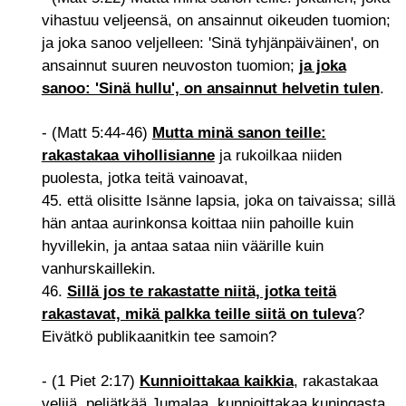
vihastuu veljeensä, on ansainnut oikeuden tuomion;
ja joka sanoo veljelleen: 'Sinä tyhjänpäiväinen', on
ansainnut suuren neuvoston tuomion;
ja joka
sanoo: 'Sinä hullu', on ansainnut helvetin tulen
.
- (Matt 5:44-46)
Mutta minä sanon teille:
rakastakaa vihollisianne
ja rukoilkaa niiden
puolesta, jotka teitä vainoavat,
45. että olisitte Isänne lapsia, joka on taivaissa; sillä
hän antaa aurinkonsa koittaa niin pahoille kuin
hyvillekin, ja antaa sataa niin väärille kuin
vanhurskaillekin.
46.
Sillä jos te rakastatte niitä, jotka teitä
rakastavat, mikä palkka teille siitä on tuleva
?
Eivätkö publikaanitkin tee samoin?
- (1 Piet 2:17)
Kunnioittakaa kaikkia
, rakastakaa
veljiä, peljätkää Jumalaa, kunnioittakaa kuningasta.