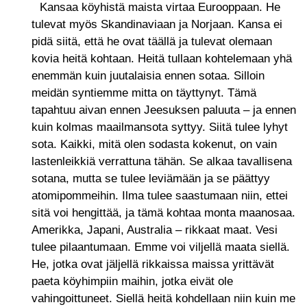
Kansaa köyhistä maista virtaa Eurooppaan. He
tulevat myös Skandinaviaan ja Norjaan. Kansa ei
pidä siitä, että he ovat täällä ja tulevat olemaan
kovia heitä kohtaan. Heitä tullaan kohtelemaan yhä
enemmän kuin juutalaisia ennen sotaa. Silloin
meidän syntiemme mitta on täyttynyt. Tämä
tapahtuu aivan ennen Jeesuksen paluuta – ja ennen
kuin kolmas maailmansota syttyy. Siitä tulee lyhyt
sota. Kaikki, mitä olen sodasta kokenut, on vain
lastenleikkiä verrattuna tähän. Se alkaa tavallisena
sotana, mutta se tulee leviämään ja se päättyy
atomipommeihin. Ilma tulee saastumaan niin, ettei
sitä voi hengittää, ja tämä kohtaa monta maanosaa.
Amerikka, Japani, Australia – rikkaat maat. Vesi
tulee pilaantumaan. Emme voi viljellä maata siellä.
He, jotka ovat jäljellä rikkaissa maissa yrittävät
paeta köyhimpiin maihin, jotka eivät ole
vahingoittuneet. Siellä heitä kohdellaan niin kuin me