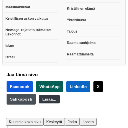
Maailmankuvat
Kristillinen elämä
Kristillisen uskon vaikutus
Yhteiskunta
New age, rajatieto, itämaiset
Talous
uskonnot
Raamattuohjelma
Islam
Raamattuaiheita
Israel
Jaa tämä sivu:
Facebook
WhatsApp
LinkedIn
X
Sähköposti
Lisää...
Kuuntele koko sivu
Keskeytä
Jatka
Lopeta