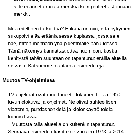
sille ei anneta muuta merkkiä kuin profeetta Joonaan
merkki.
Mitä edellinen tarkoittaa? Ehkäpä on niin, että nykyinen
sukupolvi elää eräänlaisessa kuplassa, jossa se ei
näe, miten mennään yhä pidemmälle pahuudessa.
Tämä näkemys kannattaa ottaa huomioon, koska
kehitystä tähän suuntaan on tapahtunut eräillä alueilla
selvästi. Katsomme muutamia esimerkkejä.
Muutos TV-ohjelmissa
TV-ohjelmat ovat muuttuneet. Jokainen tietää 1950-
luvun elokuvat ja ohjelmat. Ne olivat suhteellisen
viattomia, puhdashenkisiä ja kielenkäyttö toisia
kunnioittavaa.
Muutosta tällä alueella on kuitenkin tapahtunut.
Seuraava esimerkki käsittelee vuosien 1973 ja 2014