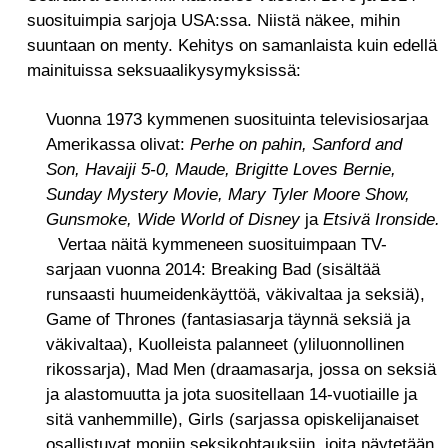
suosituimpia sarjoja USA:ssa. Niistä näkee, mihin
suuntaan on menty. Kehitys on samanlaista kuin edellä
mainituissa seksuaalikysymyksissä:
Vuonna 1973 kymmenen suosituinta televisiosarjaa
Amerikassa olivat:
Perhe on pahin, Sanford and
Son, Havaiji 5-0, Maude, Brigitte Loves Bernie,
Sunday Mystery Movie, Mary Tyler Moore Show,
Gunsmoke, Wide World of Disney
ja
Etsivä Ironside.
Vertaa näitä kymmeneen suosituimpaan TV-
sarjaan vuonna 2014: Breaking Bad (sisältää
runsaasti huumeidenkäyttöä, väkivaltaa ja seksiä),
Game of Thrones (fantasiasarja täynnä seksiä ja
väkivaltaa), Kuolleista palanneet (yliluonnollinen
rikossarja), Mad Men (draamasarja, jossa on seksiä
ja alastomuutta ja jota suositellaan 14-vuotiaille ja
sitä vanhemmille), Girls (sarjassa opiskelijanaiset
osallistuvat moniin seksikohtauksiin, joita näytetään