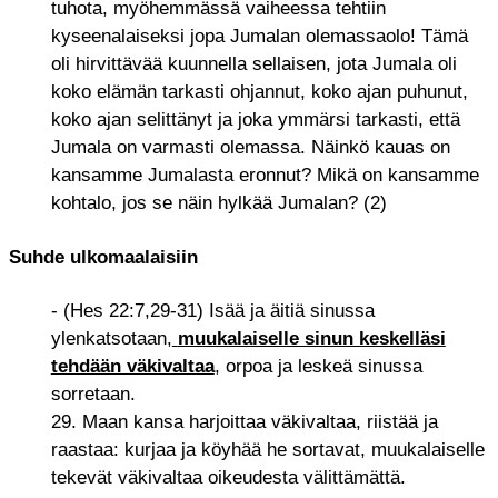
tuhota, myöhemmässä vaiheessa tehtiin
kyseenalaiseksi jopa Jumalan olemassaolo! Tämä
oli hirvittävää kuunnella sellaisen, jota Jumala oli
koko elämän tarkasti ohjannut, koko ajan puhunut,
koko ajan selittänyt ja joka ymmärsi tarkasti, että
Jumala on varmasti olemassa. Näinkö kauas on
kansamme Jumalasta eronnut? Mikä on kansamme
kohtalo, jos se näin hylkää Jumalan? (2)
Suhde ulkomaalaisiin
- (Hes 22:7,29-31) Isää ja äitiä sinussa
ylenkatsotaan,
muukalaiselle sinun keskelläsi
tehdään väkivaltaa
, orpoa ja leskeä sinussa
sorretaan.
29. Maan kansa harjoittaa väkivaltaa, riistää ja
raastaa: kurjaa ja köyhää he sortavat, muukalaiselle
tekevät väkivaltaa oikeudesta välittämättä.