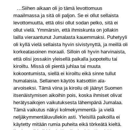
Siihen aikaan oli jo tämä levottomuus
…
maailmassa ja sitä oli paljon. Se ei ollut sellaista
levottomuutta, että olisi ollut sodan pelko, sitä ei
ollut vielä. Ymmärsin, että ihmiskunta on jollakin
lailla vieraantunut Jumalasta kauemmaksi. Puhetyyli
oli kyllä vielä sellaista hyvin sivistynyttä, ja meillä oli
korkeatasoinen moraali. Silloin oli hyvin harvinaista,
että olisi jossakin yleisellä paikalla juopoteltu tai
kiroiltu. Missä oli pientä juhlaa tai muuta
kokoontumista, siellä ei kiroiltu eikä sinne tullut
humalaisia. Sellainen käytös katsottiin ala-
arvoiseksi. Tämä viina ja kiroilu oli jäänyt Suomen
itsenäistymisen aikoihin pois, koska ihmiset olivat
herätysaikojen vaikutuksesta lähempänä Jumalaa.
Tämä vaikutus näkyi kolmekymmentä- ja vielä
neljäkymmentäluvullekin asti. Yleisillä paikoilla ei
käytetty mitään rumia puheita eikä törkeätä kieltä.