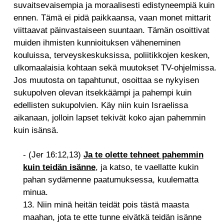
suvaitsevaisempia ja moraalisesti edistyneempiä kuin
ennen. Tämä ei pidä paikkaansa, vaan monet mittarit
viittaavat päinvastaiseen suuntaan. Tämän osoittivat
muiden ihmisten kunnioituksen väheneminen
kouluissa, terveyskeskuksissa, poliitikkojen kesken,
ulkomaalaisia kohtaan sekä muutokset TV-ohjelmissa.
Jos muutosta on tapahtunut, osoittaa se nykyisen
sukupolven olevan itsekkäämpi ja pahempi kuin
edellisten sukupolvien. Käy niin kuin Israelissa
aikanaan, jolloin lapset tekivät koko ajan pahemmin
kuin isänsä.
- (Jer 16:12,13)
Ja te olette tehneet pahemmin
kuin teidän isänne
, ja katso, te vaellatte kukin
pahan sydämenne paatumuksessa, kuulematta
minua.
13. Niin minä heitän teidät pois tästä maasta
maahan, jota te ette tunne eivätkä teidän isänne