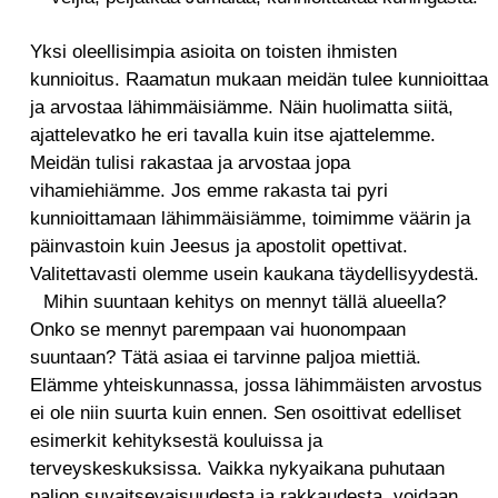
Yksi oleellisimpia asioita on toisten ihmisten
kunnioitus. Raamatun mukaan meidän tulee kunnioittaa
ja arvostaa lähimmäisiämme. Näin huolimatta siitä,
ajattelevatko he eri tavalla kuin itse ajattelemme.
Meidän tulisi rakastaa ja arvostaa jopa
vihamiehiämme. Jos emme rakasta tai pyri
kunnioittamaan lähimmäisiämme, toimimme väärin ja
päinvastoin kuin Jeesus ja apostolit opettivat.
Valitettavasti olemme usein kaukana täydellisyydestä.
Mihin suuntaan kehitys on mennyt tällä alueella?
Onko se mennyt parempaan vai huonompaan
suuntaan? Tätä asiaa ei tarvinne paljoa miettiä.
Elämme yhteiskunnassa, jossa lähimmäisten arvostus
ei ole niin suurta kuin ennen. Sen osoittivat edelliset
esimerkit kehityksestä kouluissa ja
terveyskeskuksissa. Vaikka nykyaikana puhutaan
paljon suvaitsevaisuudesta ja rakkaudesta, voidaan