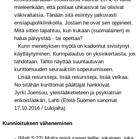
mieleenkään, että potilaat uhkaisivat tai olisivat
väkivaltaisia. Tänään sitä esiintyy jatkuvasti
ensiapupoliklinikoilla. Jostain he ovat sen oppineet.
Mitä sitten tapahtuu, kun kukaan (suomalainen) ei
halua päivystää - tai opettaa?
Kurin menetyksen myötä on kadonnut sivistynyt
käyttäytyminen. Kurinpalautus on yksinkertaista, jos
tahdotaan. Tahto näyttää suuntautuvan
kurittomuuden seurauksiin sopeutumiseen.
Lisää resursseja, lisää resursseja, lisää velkaa.
No sitähän kurittomat päättäjät hankkivat.
Jyrki Joensuu, yleislääketieteen ja psykiatrian
erikoislääkäri, Lahti (Etelä-Suomen sanomat
17.10.2016 / Lukijalta)
Kunnioituksen väheneminen
- (Matt 5:22) Mutta minä sanon teille: jokainen, joka