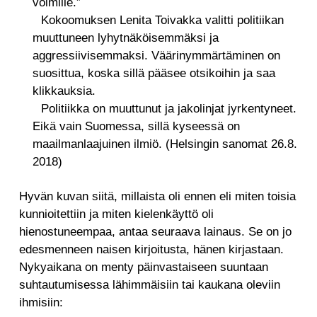
voimille.”
Kokoomuksen Lenita Toivakka valitti politiikan
muuttuneen lyhytnäköisemmäksi ja
aggressiivisemmaksi. Väärinymmärtäminen on
suosittua, koska sillä pääsee otsikoihin ja saa
klikkauksia.
Politiikka on muuttunut ja jakolinjat jyrkentyneet.
Eikä vain Suomessa, sillä kyseessä on
maailmanlaajuinen ilmiö. (Helsingin sanomat 26.8.
2018)
Hyvän kuvan siitä, millaista oli ennen eli miten toisia
kunnioitettiin ja miten kielenkäyttö oli
hienostuneempaa, antaa seuraava lainaus. Se on jo
edesmenneen naisen kirjoitusta, hänen kirjastaan.
Nykyaikana on menty päinvastaiseen suuntaan
suhtautumisessa lähimmäisiin tai kaukana oleviin
ihmisiin: