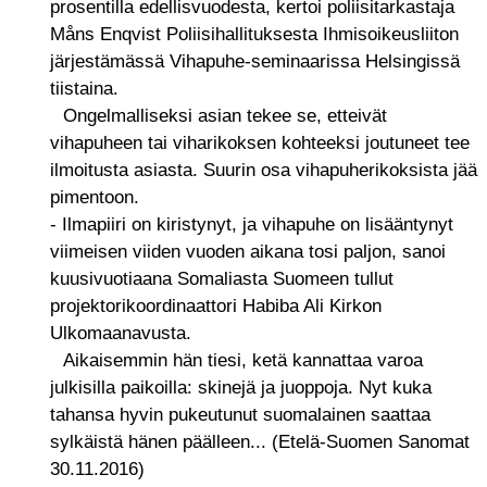
prosentilla edellisvuodesta, kertoi poliisitarkastaja
Måns Enqvist Poliisihallituksesta Ihmisoikeusliiton
järjestämässä Vihapuhe-seminaarissa Helsingissä
tiistaina.
Ongelmalliseksi asian tekee se, etteivät
vihapuheen tai viharikoksen kohteeksi joutuneet tee
ilmoitusta asiasta. Suurin osa vihapuherikoksista jää
pimentoon.
- Ilmapiiri on kiristynyt, ja vihapuhe on lisääntynyt
viimeisen viiden vuoden aikana tosi paljon, sanoi
kuusivuotiaana Somaliasta Suomeen tullut
projektorikoordinaattori Habiba Ali Kirkon
Ulkomaanavusta.
Aikaisemmin hän tiesi, ketä kannattaa varoa
julkisilla paikoilla: skinejä ja juoppoja. Nyt kuka
tahansa hyvin pukeutunut suomalainen saattaa
sylkäistä hänen päälleen... (Etelä-Suomen Sanomat
30.11.2016)