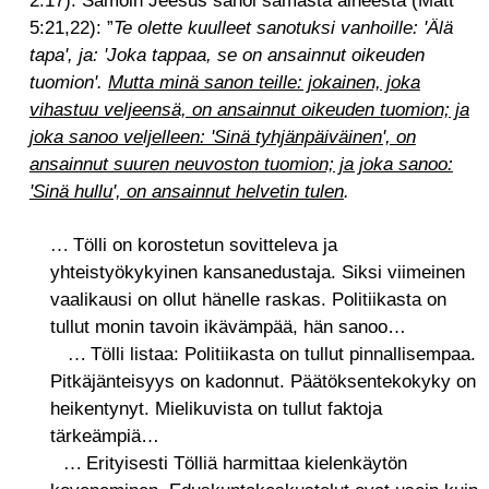
5:21,22): ”
Te olette kuulleet sanotuksi vanhoille: 'Älä
tapa', ja: 'Joka tappaa, se on ansainnut oikeuden
tuomion'.
Mutta minä sanon teille: jokainen, joka
vihastuu veljeensä, on ansainnut oikeuden tuomion; ja
joka sanoo veljelleen: 'Sinä tyhjänpäiväinen', on
ansainnut suuren neuvoston tuomion; ja joka sanoo:
'Sinä hullu', on ansainnut helvetin tulen
.
Tölli on korostetun sovitteleva ja
…
yhteistyökykyinen kansanedustaja. Siksi viimeinen
vaalikausi on ollut hänelle raskas. Politiikasta on
tullut monin tavoin ikävämpää, hän sanoo…
Tölli listaa: Politiikasta on tullut pinnallisempaa.
…
Pitkäjänteisyys on kadonnut. Päätöksentekokyky on
heikentynyt. Mielikuvista on tullut faktoja
tärkeämpiä…
Erityisesti Tölliä harmittaa kielenkäytön
…