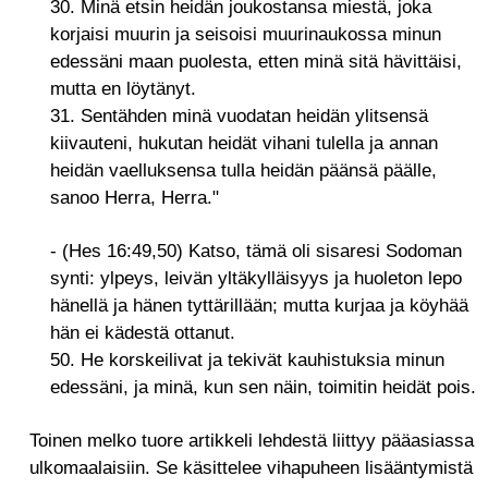
30. Minä etsin heidän joukostansa miestä, joka
korjaisi muurin ja seisoisi muurinaukossa minun
edessäni maan puolesta, etten minä sitä hävittäisi,
mutta en löytänyt.
31. Sentähden minä vuodatan heidän ylitsensä
kiivauteni, hukutan heidät vihani tulella ja annan
heidän vaelluksensa tulla heidän päänsä päälle,
sanoo Herra, Herra."
- (Hes 16:49,50) Katso, tämä oli sisaresi Sodoman
synti: ylpeys, leivän yltäkylläisyys ja huoleton lepo
hänellä ja hänen tyttärillään; mutta kurjaa ja köyhää
hän ei kädestä ottanut.
50. He korskeilivat ja tekivät kauhistuksia minun
edessäni, ja minä, kun sen näin, toimitin heidät pois.
Toinen melko tuore artikkeli lehdestä liittyy pääasiassa
ulkomaalaisiin. Se käsittelee vihapuheen lisääntymistä