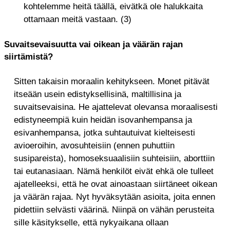
kohtelemme heitä täällä, eivätkä ole halukkaita
ottamaan meitä vastaan. (3)
Suvaitsevaisuutta vai oikean ja väärän rajan
siirtämistä?
Sitten takaisin moraalin kehitykseen. Monet pitävät
itseään usein edistyksellisinä, maltillisina ja
suvaitsevaisina. He ajattelevat olevansa moraalisesti
edistyneempiä kuin heidän isovanhempansa ja
esivanhempansa, jotka suhtautuivat kielteisesti
avioeroihin, avosuhteisiin (ennen puhuttiin
susipareista), homoseksuaalisiin suhteisiin, aborttiin
tai eutanasiaan. Nämä henkilöt eivät ehkä ole tulleet
ajatelleeksi, että he ovat ainoastaan siirtäneet oikean
ja väärän rajaa. Nyt hyväksytään asioita, joita ennen
pidettiin selvästi väärinä. Niinpä on vähän perusteita
sille käsitykselle, että nykyaikana ollaan