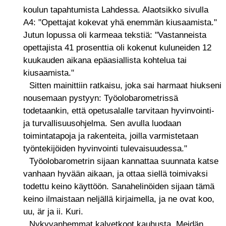
koulun tapahtumista Lahdessa. Alaotsikko sivulla
A4: "Opettajat kokevat yhä enemmän kiusaamista."
Jutun lopussa oli karmeaa tekstiä: "Vastanneista
opettajista 41 prosenttia oli kokenut kuluneiden 12
kuukauden aikana epäasiallista kohtelua tai
kiusaamista."
Sitten mainittiin ratkaisu, joka sai harmaat hiukseni
nousemaan pystyyn: Työolobarometrissä
todetaankin, että opetusalalle tarvitaan hyvinvointi-
ja turvallisuusohjelma. Sen avulla luodaan
toimintatapoja ja rakenteita, joilla varmistetaan
työntekijöiden hyvinvointi tulevaisuudessa."
Työolobarometrin sijaan kannattaa suunnata katse
vanhaan hyvään aikaan, ja ottaa siellä toimivaksi
todettu keino käyttöön. Sanahelinöiden sijaan tämä
keino ilmaistaan neljällä kirjaimella, ja ne ovat koo,
uu, är ja ii. Kuri.
Nykyvanhemmat kalvetkoot kauhusta. Meidän