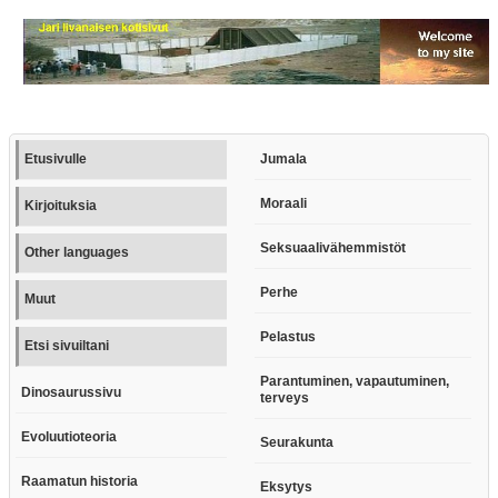
Etusivulle
Jumala
Moraali
Kirjoituksia
Seksuaalivähemmistöt
Other languages
Perhe
Muut
Pelastus
Etsi sivuiltani
Parantuminen, vapautuminen,
Dinosaurussivu
terveys
Evoluutioteoria
Seurakunta
Raamatun historia
Eksytys