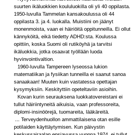
suurten ikäluokkien koululuokilla oli yli 40 oppilasta.
1950-luvulla Tammelan kansakoulussa oli 44
oppilasta 3. ja 4. luokalla. Muistiini on jäänyt
monenmoista, vaan ei häiriöitä oppitunneilla. Ei ollut
kännyköitä, eikä tiedetty ADHD:sta. Koulussa
opittiin, koska Suomi oli rutiköyhä ja tarvitsi
ikäluokkia, jotka osaavat työllään luoda
hyvinvointivaltion.
1960-luvulla Tampereen lyseossa lukion
matematiikan ja fysiikan tunneilla ei saanut sanoa
sanaakaan! Muuten kuin vastatessa opettajan
kysymyksiin. Keskityttiin opeteltaviin asioihin.
Kovan kurin seurauksena luokkatovereistani ei
tullut häiriintyneitä aikuisia, vaan professoreita,
diplomi-insinöörejä, tuomareita, lääkäreitä.
... Terveydenhuollon ammattilaisena otan esille
potilaiden käyttäytymisen. Kun päivystin
keskussairaalan ensiavussa vuonna 1974, ei tullut