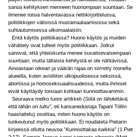
sanoa kehityksen menneen huonompaan suuntaan. Se
ilmenee toisia halventavassa nettikirjoittelussa,
poliitikkojen välisissä mustamaalaamisissa sekä
suhtautumisessa ulkomaalaisiin.
Entä käytös politiikassa? Huono käytös ja muiden
vähättely ovat tulleet myös politiikkaan.
Jotkut
sanovat, että yhteiskunta menee suvaitsevaisempaan
suuntaan, mutta tällaista kehitystä ei ole nähtävissä.
Ainoastaan oikean ja väärän rajaa on siirretty monella
alueella, kuten avioliiton ulkopuolisessa seksissä,
abortissa ja homoseksuaalisuudessa, mutta ihmiset
eivät käyttäydy toisiaan kohtaan kunnioittavammin.
Seuraava melko tuore artikkeli (
Siitä on lähdettävä,
että tähän on tultu”,
eli kansanedustaja Tapani Töllin
haastattelu) osoittaa, miten huono käytös on
tunkeutunut myös politiikkaan. Ei noudateta Pietarin
kirjeessä ollutta neuvoa ”
Kunnioittakaa kaikkia”
(1 Piet
2:17). Samoin Jeesus sanoi samasta aiheesta (Matt