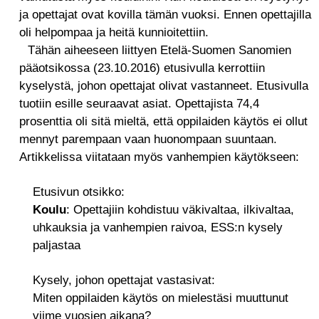
ja opettajat ovat kovilla tämän vuoksi. Ennen opettajilla
oli helpompaa ja heitä kunnioitettiin.
Tähän aiheeseen liittyen Etelä-Suomen Sanomien
pääotsikossa (23.10.2016) etusivulla kerrottiin
kyselystä, johon opettajat olivat vastanneet. Etusivulla
tuotiin esille seuraavat asiat. Opettajista 74,4
prosenttia oli sitä mieltä, että oppilaiden käytös ei ollut
mennyt parempaan vaan huonompaan suuntaan.
Artikkelissa viitataan myös vanhempien käytökseen:
Etusivun otsikko:
Koulu
: Opettajiin kohdistuu väkivaltaa, ilkivaltaa,
uhkauksia ja vanhempien raivoa, ESS:n kysely
paljastaa
Kysely, johon opettajat vastasivat:
Miten oppilaiden käytös on mielestäsi muuttunut
viime vuosien aikana?