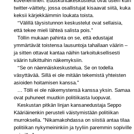
koveneminen. Eduskuntakeskustelut ovat usein kuin
twitter-väittely, jossa osallistujat kisaavat siitä, kuka
keksii kärjekkäimmin loukata toista.
Välillä täysistunnon keskustelut ovat sellaisia,
”
että tekee mieli lähteä salista pois.”
Töllin mukaan pahinta on se, että edustajat
ymmärtävät toistensa lausuntoja tahallaan väärin –
ja sitten ottavat kantaa näihin tarkoituksellisesti
väärin tulkittuihin näkemyksiin.
Se on näennäiskeskustelua. Se on todella
”
väsyttävää. Sillä ei ole mitään tekemistä yhteisten
asioiden hoitamisen kanssa.”
Tölli ei ole näkemystensä kanssa yksin. Samaa
…
ovat puhuneet muutkin politiikasta luopuvat.
Keskustan pitkän linjan kansanedustaja Seppo
Kääriäinenkin perusteli väistymistään politiikan
murroksella. ”Nikamakohdassa on siistiä antaa tilaa
politiikan nykymeininkiin ja tyyliin paremmin sopiville