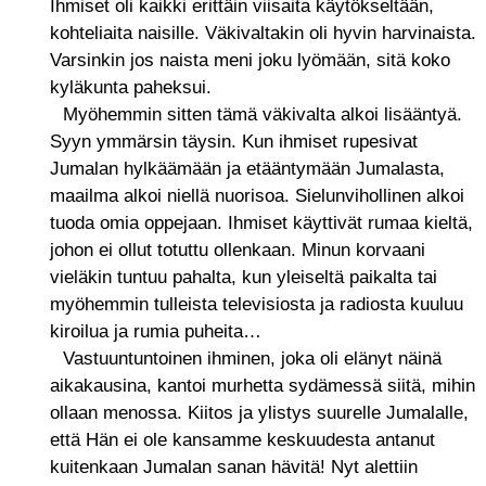
Ihmiset oli kaikki erittäin viisaita käytökseltään,
kohteliaita naisille. Väkivaltakin oli hyvin harvinaista.
Varsinkin jos naista meni joku lyömään, sitä koko
kyläkunta paheksui.
Myöhemmin sitten tämä väkivalta alkoi lisääntyä.
Syyn ymmärsin täysin. Kun ihmiset rupesivat
Jumalan hylkäämään ja etääntymään Jumalasta,
maailma alkoi niellä nuorisoa. Sielunvihollinen alkoi
tuoda omia oppejaan. Ihmiset käyttivät rumaa kieltä,
johon ei ollut totuttu ollenkaan. Minun korvaani
vieläkin tuntuu pahalta, kun yleiseltä paikalta tai
myöhemmin tulleista televisiosta ja radiosta kuuluu
kiroilua ja rumia puheita…
Vastuuntuntoinen ihminen, joka oli elänyt näinä
aikakausina, kantoi murhetta sydämessä siitä, mihin
ollaan menossa. Kiitos ja ylistys suurelle Jumalalle,
että Hän ei ole kansamme keskuudesta antanut
kuitenkaan Jumalan sanan hävitä! Nyt alettiin