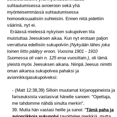
suhtautumisessa avioeroon sekä yhä
myönteisemmässä suhtautumisessa
homoseksuaalisiin suhteisiin. Ennen niitä pidettiin
väärinä, nyt ei.
Eräässä mielessä nykyisen sukupolven tila
muistuttaa Jeesuksen aikaa. Kun nyt erotaan paljon
verrattuna edellisiin sukupolviin
(Nykyään lähes joka
toinen liitto päätyy eroon. Vuosina 1901 - 1910
Suomessa oli vain n. 125 eroa vuosittain.)
, oli tämä
yleistä myös Jeesuksen aikana. Niinpä Jeesus nimitti
oman aikansa sukupolvea pahaksi ja
avionrikkojasukupolveksi:
- (Matt 12:38,39) Silloin muutamat kirjanoppineista ja
fariseuksista vastasivat hänelle sanoen: "Opettaja,
me tahdomme nähdä sinulta merkin".
39. Mutta hän vastasi heille ja sanoi: "
Tämä paha ja
avionrikkoja sukupolvi
tavoittelee merkkiä, mutta