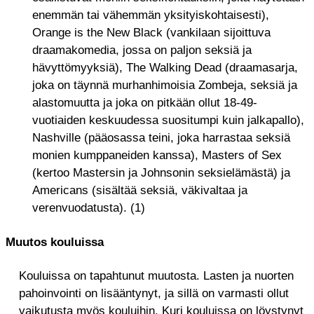
enemmän tai vähemmän yksityiskohtaisesti),
Orange is the New Black (vankilaan sijoittuva
draamakomedia, jossa on paljon seksiä ja
hävyttömyyksiä), The Walking Dead (draamasarja,
joka on täynnä murhanhimoisia Zombeja, seksiä ja
alastomuutta ja joka on pitkään ollut 18-49-
vuotiaiden keskuudessa suositumpi kuin jalkapallo),
Nashville (pääosassa teini, joka harrastaa seksiä
monien kumppaneiden kanssa), Masters of Sex
(kertoo Mastersin ja Johnsonin seksielämästä) ja
Americans (sisältää seksiä, väkivaltaa ja
verenvuodatusta). (1)
Muutos kouluissa
Kouluissa on tapahtunut muutosta. Lasten ja nuorten
pahoinvointi on lisääntynyt, ja sillä on varmasti ollut
vaikutusta myös kouluihin. Kuri kouluissa on löystynyt