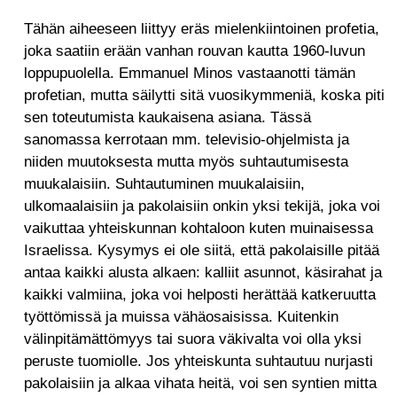
Tähän aiheeseen liittyy eräs mielenkiintoinen profetia,
joka saatiin erään vanhan rouvan kautta 1960-luvun
loppupuolella. Emmanuel Minos vastaanotti tämän
profetian, mutta säilytti sitä vuosikymmeniä, koska piti
sen toteutumista kaukaisena asiana. Tässä
sanomassa kerrotaan mm. televisio-ohjelmista ja
niiden muutoksesta mutta myös suhtautumisesta
muukalaisiin. Suhtautuminen muukalaisiin,
ulkomaalaisiin ja pakolaisiin onkin yksi tekijä, joka voi
vaikuttaa yhteiskunnan kohtaloon kuten muinaisessa
Israelissa. Kysymys ei ole siitä, että pakolaisille pitää
antaa kaikki alusta alkaen: kalliit asunnot, käsirahat ja
kaikki valmiina, joka voi helposti herättää katkeruutta
työttömissä ja muissa vähäosaisissa. Kuitenkin
välinpitämättömyys tai suora väkivalta voi olla yksi
peruste tuomiolle. Jos yhteiskunta suhtautuu nurjasti
pakolaisiin ja alkaa vihata heitä, voi sen syntien mitta