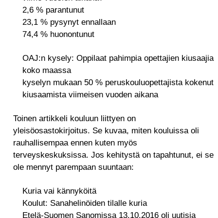
2,6 % parantunut
23,1 % pysynyt ennallaan
74,4 % huonontunut
OAJ:n kysely: Oppilaat pahimpia opettajien kiusaajia
koko maassa
kyselyn mukaan 50 % peruskouluopettajista kokenut
kiusaamista viimeisen vuoden aikana
Toinen artikkeli kouluun liittyen on
yleisöosastokirjoitus. Se kuvaa, miten kouluissa oli
rauhallisempaa ennen kuten myös
terveyskeskuksissa. Jos kehitystä on tapahtunut, ei se
ole mennyt parempaan suuntaan:
Kuria vai kännyköitä
Koulut: Sanahelinöiden tilalle kuria
Etelä-Suomen Sanomissa 13.10.2016 oli uutisia