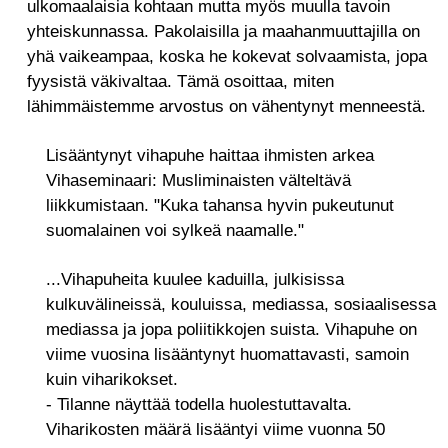
ulkomaalaisia kohtaan mutta myös muulla tavoin
yhteiskunnassa. Pakolaisilla ja maahanmuuttajilla on
yhä vaikeampaa, koska he kokevat solvaamista, jopa
fyysistä väkivaltaa. Tämä osoittaa, miten
lähimmäistemme arvostus on vähentynyt menneestä.
Lisääntynyt vihapuhe haittaa ihmisten arkea
Vihaseminaari: Musliminaisten välteltävä
liikkumistaan. "Kuka tahansa hyvin pukeutunut
suomalainen voi sylkeä naamalle."
...Vihapuheita kuulee kaduilla, julkisissa
kulkuvälineissä, kouluissa, mediassa, sosiaalisessa
mediassa ja jopa poliitikkojen suista. Vihapuhe on
viime vuosina lisääntynyt huomattavasti, samoin
kuin viharikokset.
- Tilanne näyttää todella huolestuttavalta.
Viharikosten määrä lisääntyi viime vuonna 50