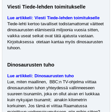
Viesti Tiede-lehden toimitukselle
Lue artikkeli: Viesti Tiede-lehden toimitukselle
Tiede-lehti kertoo tavalliset todistamattomat väitteet
dinosaurusten elämisestä miljoonia vuosia sitten,
vaikka useat seikat ovat tätä ajatusta vastaan.
Kirjoituksessa otetaan kantaa myös dinosaurusten
tuhoon.
Dinosaurusten tuho
Lue artikkeli: Dinosaurusten tuho
Lue, miten maallinen, BBC:n TV-ohjelma viittaa
dinosaurusten tuhon yhteydessä vallinneeseen
suureen tsunamiin, joka on ollut aivan eri luokkaa
kuin nykyajan tsunamit;
ainakin kilometrin
korkuinen.
Jos tämä ei viittaa Raamatussa
mainittuun vedenpaisumukseen, niin mihin sitten?