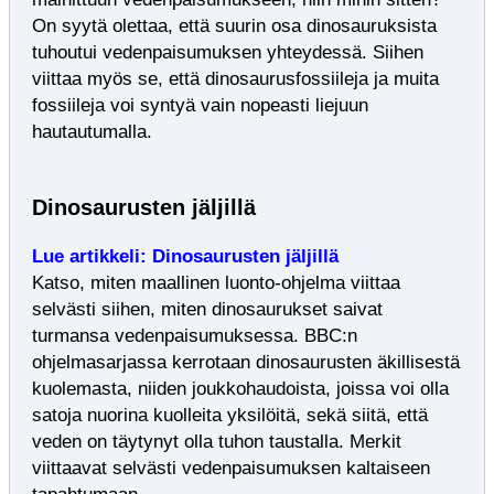
On syytä olettaa, että suurin osa dinosauruksista
tuhoutui vedenpaisumuksen yhteydessä. Siihen
viittaa myös se, että dinosaurusfossiileja ja muita
fossiileja voi syntyä vain nopeasti liejuun
hautautumalla.
Dinosaurusten jäljillä
Lue artikkeli: Dinosaurusten jäljillä
Katso, miten maallinen luonto-ohjelma viittaa
selvästi siihen, miten dinosaurukset saivat
turmansa vedenpaisumuksessa. BBC:n
ohjelmasarjassa kerrotaan dinosaurusten äkillisestä
kuolemasta, niiden joukkohaudoista, joissa voi olla
satoja nuorina kuolleita yksilöitä, sekä siitä, että
veden on täytynyt olla tuhon taustalla. Merkit
viittaavat selvästi vedenpaisumuksen kaltaiseen
tapahtumaan.