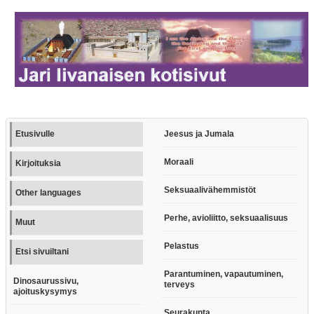
Etusivulle
Jeesus ja Jumala
Moraali
Kirjoituksia
Seksuaalivähemmistöt
Other languages
Perhe, avioliitto, seksuaalisuus
Muut
Pelastus
Etsi sivuiltani
Parantuminen, vapautuminen,
Dinosaurussivu,
terveys
ajoituskysymys
Seurakunta