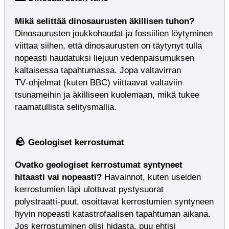
Mikä selittää dinosaurusten äkillisen tuhon?
Dinosaurusten joukkohaudat ja fossiilien löytyminen
viittaa siihen, että dinosaurusten on täytynyt tulla
nopeasti haudatuksi liejuun vedenpaisumuksen
kaltaisessa tapahtumassa. Jopa valtavirran
TV‑ohjelmat (kuten BBC) viittaavat valtaviin
tsunameihin ja äkilliseen kuolemaan, mikä tukee
raamatullista selitysmallia.
🪨
Geologiset kerrostumat
Ovatko geologiset kerrostumat syntyneet
hitaasti vai nopeasti?
Havainnot, kuten useiden
kerrostumien läpi ulottuvat pystysuorat
polystraatti‑puut, osoittavat kerrostumien syntyneen
hyvin nopeasti katastrofaalisen tapahtuman aikana.
Jos kerrostuminen olisi hidasta, puu ehtisi