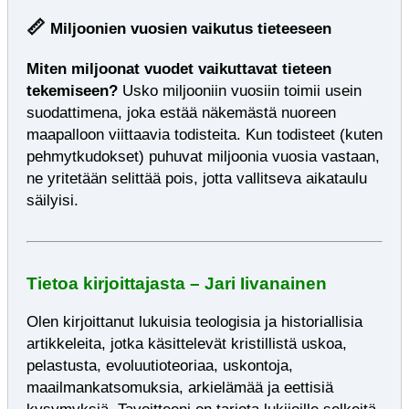
📏
Miljoonien vuosien vaikutus tieteeseen
Miten miljoonat vuodet vaikuttavat tieteen
tekemiseen?
Usko miljooniin vuosiin toimii usein
suodattimena, joka estää näkemästä nuoreen
maapalloon viittaavia todisteita. Kun todisteet (kuten
pehmytkudokset) puhuvat miljoonia vuosia vastaan,
ne yritetään selittää pois, jotta vallitseva aikataulu
säilyisi.
Tietoa kirjoittajasta – Jari Iivanainen
Olen kirjoittanut lukuisia teologisia ja historiallisia
artikkeleita, jotka käsittelevät kristillistä uskoa,
pelastusta, evoluutioteoriaa, uskontoja,
maailmankatsomuksia, arkielämää ja eettisiä