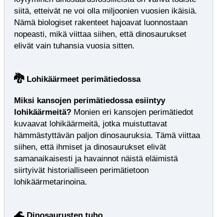
siitä, etteivät ne voi olla miljoonien vuosien ikäisiä.
Nämä biologiset rakenteet hajoavat luonnostaan
nopeasti, mikä viittaa siihen, että dinosaurukset
elivät vain tuhansia vuosia sitten.
🐉
Lohikäärmeet perimätiedossa
Miksi kansojen perimätiedossa esiintyy
lohikäärmeitä?
Monien eri kansojen perimätiedot
kuvaavat lohikäärmeitä, jotka muistuttavat
hämmästyttävän paljon dinosauruksia. Tämä viittaa
siihen, että ihmiset ja dinosaurukset elivät
samanaikaisesti ja havainnot näistä eläimistä
siirtyivät historialliseen perimätietoon
lohikäärmetarinoina.
🌊
Dinosaurusten tuho