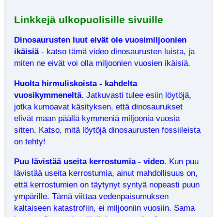
Linkkejä ulkopuolisille sivuille
Dinosaurusten luut eivät ole vuosimiljoonien
ikäisiä
- katso tämä video dinosaurusten luista, ja
miten ne eivät voi olla miljoonien vuosien ikäisiä.
Huolta hirmuliskoista - kahdelta
vuosikymmeneltä
.
Jatkuvasti tulee esiin löytöjä,
jotka kumoavat käsityksen, että dinosaurukset
elivät maan päällä kymmeniä miljoonia vuosia
sitten. Katso, mitä löytöjä dinosaurusten fossiileista
on tehty!
Puu lävistää useita kerrostumia - video
. Kun puu
lävistää useita kerrostumia, ainut mahdollisuus on,
että kerrostumien on täytynyt syntyä nopeasti puun
ympärille. Tämä viittaa vedenpaisumuksen
kaltaiseen katastrofiin, ei miljooniin vuosiin. Sama