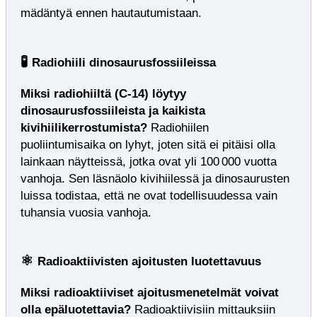
mädäntyä ennen hautautumistaan.
🧪
Radiohiili dinosaurusfossiileissa
Miksi radiohiiltä (C‑14) löytyy
dinosaurusfossiileista ja kaikista
kivihiilikerrostumista?
Radiohiilen
puoliintumisaika on lyhyt, joten sitä ei pitäisi olla
lainkaan näytteissä, jotka ovat yli 100 000 vuotta
vanhoja. Sen läsnäolo kivihiilessä ja dinosaurusten
luissa todistaa, että ne ovat todellisuudessa vain
tuhansia vuosia vanhoja.
⚛️
Radioaktiivisten ajoitusten luotettavuus
Miksi radioaktiiviset ajoitusmenetelmät voivat
olla epäluotettavia?
Radioaktiivisiin mittauksiin