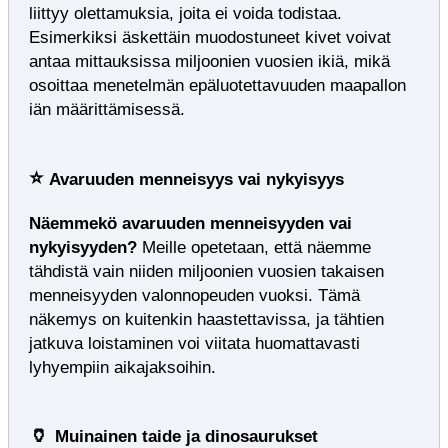
liittyy olettamuksia, joita ei voida todistaa.
Esimerkiksi äskettäin muodostuneet kivet voivat
antaa mittauksissa miljoonien vuosien ikiä, mikä
osoittaa menetelmän epäluotettavuuden maapallon
iän määrittämisessä.
⭐
Avaruuden menneisyys vai nykyisyys
Näemmekö avaruuden menneisyyden vai
nykyisyyden?
Meille opetetaan, että näemme
tähdistä vain niiden miljoonien vuosien takaisen
menneisyyden valonnopeuden vuoksi. Tämä
näkemys on kuitenkin haastettavissa, ja tähtien
jatkuva loistaminen voi viitata huomattavasti
lyhyempiin aikajaksoihin.
🏺
Muinainen taide ja dinosaurukset