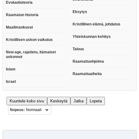
Evoluutioteoria
Eksytys
Raamatun historia
Kristillinen elämä, johdatus
Maailmankuvat
Yhteiskunnan kehitys
Kristillisen uskon vaikutus
Talous
New age, rajatieto, itämaiset
uskonnot
Raamattuohjelma
Islam
Raamattuaiheita
Israel
Kuuntele koko sivu
Keskeytä
Jatka
Lopeta
Nopeus: