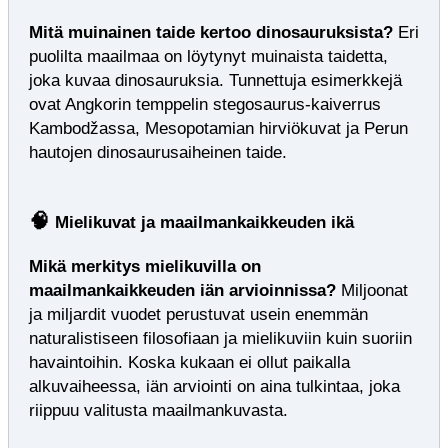
Mitä muinainen taide kertoo dinosauruksista?
Eri
puolilta maailmaa on löytynyt muinaista taidetta,
joka kuvaa dinosauruksia. Tunnettuja esimerkkejä
ovat Angkorin temppelin stegosaurus‑kaiverrus
Kambodžassa, Mesopotamian hirviökuvat ja Perun
hautojen dinosaurusaiheinen taide.
🧠
Mielikuvat ja maailmankaikkeuden ikä
Mikä merkitys mielikuvilla on
maailmankaikkeuden iän arvioinnissa?
Miljoonat
ja miljardit vuodet perustuvat usein enemmän
naturalistiseen filosofiaan ja mielikuviin kuin suoriin
havaintoihin. Koska kukaan ei ollut paikalla
alkuvaiheessa, iän arviointi on aina tulkintaa, joka
riippuu valitusta maailmankuvasta.