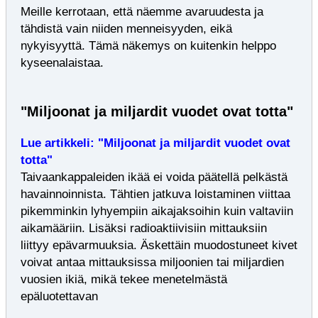
Meille kerrotaan, että näemme avaruudesta ja
tähdistä vain niiden menneisyyden, eikä
nykyisyyttä. Tämä näkemys on kuitenkin helppo
kyseenalaistaa.
"Miljoonat ja miljardit vuodet ovat totta"
Lue artikkeli: "Miljoonat ja miljardit vuodet ovat
totta"
Taivaankappaleiden ikää ei voida päätellä pelkästä
havainnoinnista. Tähtien jatkuva loistaminen viittaa
pikemminkin lyhyempiin aikajaksoihin kuin valtaviin
aikamääriin. Lisäksi radioaktiivisiin mittauksiin
liittyy epävarmuuksia. Äskettäin muodostuneet kivet
voivat antaa mittauksissa miljoonien tai miljardien
vuosien ikiä, mikä tekee menetelmästä
epäluotettavan