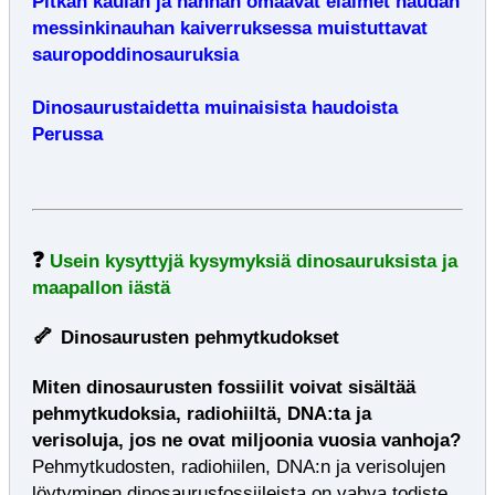
Pitkän kaulan ja hännän omaavat eläimet haudan
messinkinauhan kaiverruksessa muistuttavat
sauropoddinosauruksia
Dinosaurustaidetta muinaisista haudoista
Perussa
❓
Usein kysyttyjä kysymyksiä dinosauruksista ja
maapallon iästä
🦴
Dinosaurusten pehmytkudokset
Miten dinosaurusten fossiilit voivat sisältää
pehmytkudoksia, radiohiiltä, DNA:ta ja
verisoluja, jos ne ovat miljoonia vuosia vanhoja?
Pehmytkudosten, radiohiilen, DNA:n ja verisolujen
löytyminen dinosaurusfossiileista on vahva todiste