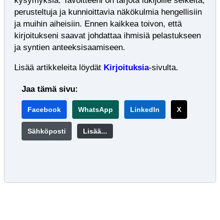
kysymyksiä. Tavoitteeni on tarjota lukijoille selkeitä,
perusteltuja ja kunnioittavia näkökulmia hengellisiin
ja muihin aiheisiin. Ennen kaikkea toivon, että
kirjoitukseni saavat johdattaa ihmisiä pelastukseen
ja syntien anteeksisaamiseen.
Lisää artikkeleita löydät
Kirjoituksia
-
sivulta.
Jaa tämä sivu:
Facebook
WhatsApp
LinkedIn
X
Sähköposti
Lisää...