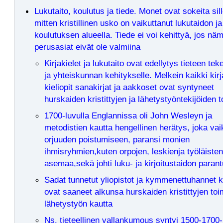
Lukutaito, koulutus ja tiede. Monet ovat sokeita sill
mitten kristillinen usko on vaikuttanut lukutaidon ja
koulutuksen alueella. Tiede ei voi kehittyä, jos nä
perusasiat eivät ole valmiina
Kirjakielet ja lukutaito ovat edellytys tieteen tek
ja yhteiskunnan kehitykselle. Melkein kaikki kirj
kieliopit sanakirjat ja aakkoset ovat syntyneet
hurskaiden kristittyjen ja lähetystyöntekijöiden 
1700-luvulla Englannissa oli John Wesleyn ja
metodistien kautta hengellinen herätys, joka vaik
orjuuden poistumiseen, paransi monien
ihmisryhmien,kuten orpojen, leskienja työläisten
asemaa,sekä johti luku- ja kirjoitustaidon para
Sadat tunnetut yliopistot ja kymmenettuhannet k
ovat saaneet alkunsa hurskaiden kristittyjen toi
lähetystyön kautta
Ns. tieteellinen vallankumous syntyi 1500-1700-