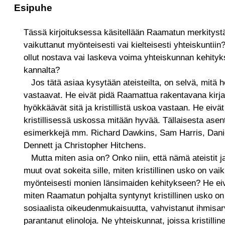
Esipuhe
Tässä kirjoituksessa käsitellään Raamatun merkityst
vaikuttanut myönteisesti vai kielteisesti yhteiskuntii
ollut nostava vai laskeva voima yhteiskunnan kehity
kannalta?
Jos tätä asiaa kysytään ateisteilta, on selvä, mitä h
vastaavat. He eivät pidä Raamattua rakentavana kirj
hyökkäävät sitä ja kristillistä uskoa vastaan. He eivä
kristillisessä uskossa mitään hyvää. Tällaisesta asen
esimerkkejä mm. Richard Dawkins, Sam Harris, Dani
Dennett ja Christopher Hitchens.
Mutta miten asia on? Onko niin, että nämä ateistit j
muut ovat sokeita sille, miten kristillinen usko on vaik
myönteisesti monien länsimaiden kehitykseen? He eiv
miten Raamatun pohjalta syntynyt kristillinen usko on
sosiaalista oikeudenmukaisuutta, vahvistanut ihmisar
parantanut elinoloja. Ne yhteiskunnat, joissa kristillin