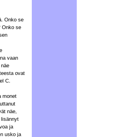
ä. Onko se
n? Onko se
ksen
e
ana vaan
t näe
teesta ovat
el C.
a monet
uttanut
ät näe,
 lisännyt
voa ja
en usko ja