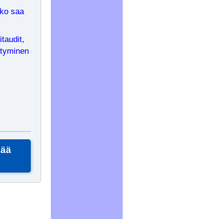
sko saa
taudit,
ntyminen
sää