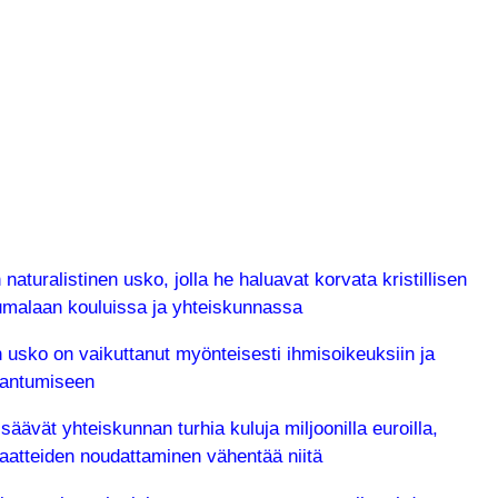
n naturalistinen usko, jolla he haluavat korvata kristillisen
malaan kouluissa ja yhteiskunnassa
en usko on vaikuttanut myönteisesti ihmisoikeuksiin ja
rantumiseen
säävät yhteiskunnan turhia kuluja miljoonilla euroilla,
atteiden noudattaminen vähentää niitä