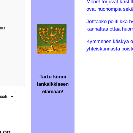
Monet torjuvat krist
ovat huonompia sekä 
Johtaako politiikka h
kannattaa ottaa huomi
tus
Kymmenen käskyä ova
yhteiskunnasta poistu
Tartu kiinni
iankaikkiseen
elämään!
u on