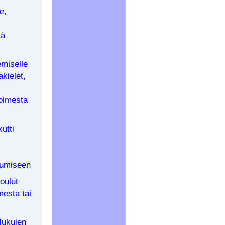
e,
mä
emiselle
akielet,
toimesta
utti
ntumiseen
oulut
mesta tai
lukujen