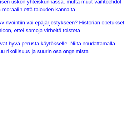
illisen uskon yhteiskunnassa, mutta muut vaihtoehdot
moraalin että talouden kannalta
yvinvointiin vai epäjärjestykseen? Historian opetukset
oon, ettei samoja virheitä toisteta
t hyvä perusta käytökselle. Niitä noudattamalla
u rikollisuus ja suurin osa ongelmista