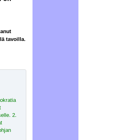
tanut
ä tavoilla.
okratia
t
lle. 2.
at
ohjan