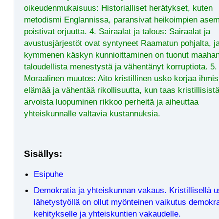
oikeudenmukaisuus: Historialliset herätykset, kuten
metodismi Englannissa, paransivat heikoimpien asem
poistivat orjuutta. 4. Sairaalat ja talous: Sairaalat ja
avustusjärjestöt ovat syntyneet Raamatun pohjalta, j
kymmenen käskyn kunnioittaminen on tuonut maaha
taloudellista menestystä ja vähentänyt korruptiota. 5.
Moraalinen muutos: Aito kristillinen usko korjaa ihmis
elämää ja vähentää rikollisuutta, kun taas kristillisist
arvoista luopuminen rikkoo perheitä ja aiheuttaa
yhteiskunnalle valtavia kustannuksia.
Sisällys:
Esipuhe
Demokratia ja yhteiskunnan vakaus. Kristillisellä u
lähetystyöllä on ollut myönteinen vaikutus demokra
kehitykselle ja yhteiskuntien vakaudelle.