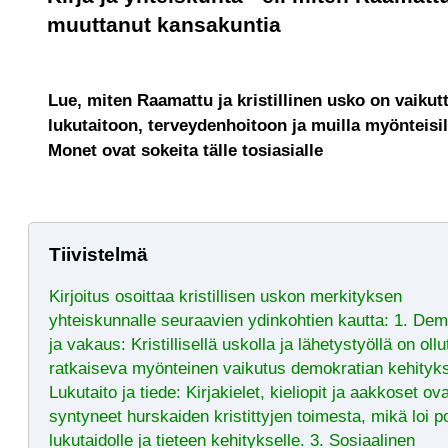
muuttanut kansakuntia
Lue, miten Raamattu ja kristillinen usko on vaikut
lukutaitoon, terveydenhoitoon ja muilla myönteisill
Monet ovat sokeita tälle tosiasialle
Tiivistelmä
Kirjoitus osoittaa kristillisen uskon merkityksen
yhteiskunnalle seuraavien ydinkohtien kautta: 1. Dem
ja vakaus: Kristillisellä uskolla ja lähetystyöllä on ollu
ratkaiseva myönteinen vaikutus demokratian kehitykse
Lukutaito ja tiede: Kirjakielet, kieliopit ja aakkoset ov
syntyneet hurskaiden kristittyjen toimesta, mikä loi p
lukutaidolle ja tieteen kehitykselle. 3. Sosiaalinen