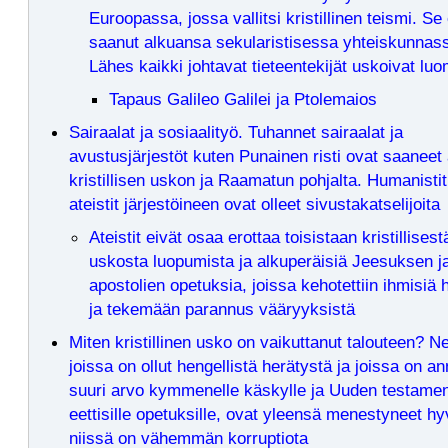
Euroopassa, jossa vallitsi kristillinen teismi. Se 
saanut alkuansa sekularistisessa yhteiskunnas
Lähes kaikki johtavat tieteentekijät uskoivat lu
Tapaus Galileo Galilei ja Ptolemaios
Sairaalat ja sosiaalityö. Tuhannet sairaalat ja
avustusjärjestöt kuten Punainen risti ovat saaneet
kristillisen uskon ja Raamatun pohjalta. Humanistit
ateistit järjestöineen ovat olleet sivustakatselijoita
Ateistit eivät osaa erottaa toisistaan kristillisest
uskosta luopumista ja alkuperäisiä Jeesuksen j
apostolien opetuksia, joissa kehotettiin ihmisiä
ja tekemään parannus vääryyksistä
Miten kristillinen usko on vaikuttanut talouteen? N
joissa on ollut hengellistä herätystä ja joissa on an
suuri arvo kymmenelle käskylle ja Uuden testamen
eettisille opetuksille, ovat yleensä menestyneet hy
niissä on vähemmän korruptiota