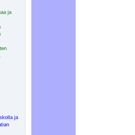
aa ja
a
n
ten
ä
skolla ja
tian