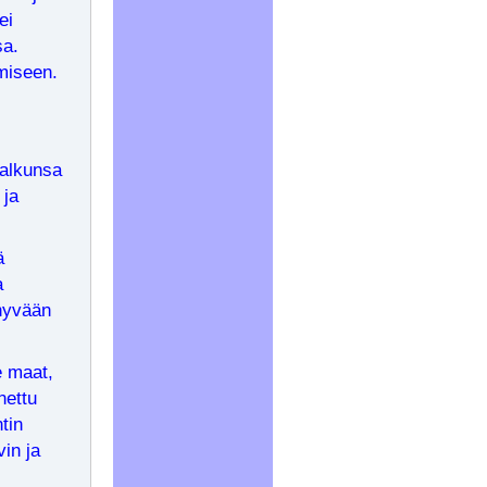
ei
sa.
omiseen.
 alkunsa
 ja
ä
a
 hyvään
e maat,
nettu
tin
vin ja