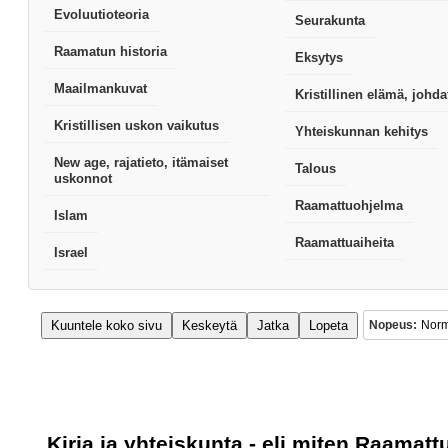
Evoluutioteoria
Seurakunta
Raamatun historia
Eksytys
Maailmankuvat
Kristillinen elämä, johda
Kristillisen uskon vaikutus
Yhteiskunnan kehitys
New age, rajatieto, itämaiset
Talous
uskonnot
Raamattuohjelma
Islam
Raamattuaiheita
Israel
Kuuntele koko sivu
Keskeytä
Jatka
Lopeta
Nopeus:
Kirja ja yhteiskunta - eli miten Raamatt