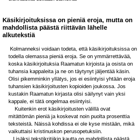
Käsikirjoituksissa on pieniä eroja, mutta on
mahdollista päästä riittävän lähelle
alkutekstiä
Kolmanneksi voidaan todeta, että käsikirjoituksissa on
todella olemassa pieniä eroja. Se on ymmärrettävää,
koska käsikirjoituksia Raamatun kirjoista ja osista on
tuhansia kappaleita ja ne on täytynyt jäljentää käsin.
Olisi pikemminkin yllätys, jos ei esiintyisi yhtään eroja
tuhansien käsikirjoitusten kopioiden joukossa. Jos
kustakin Raamatun kirjasta olisi säilynyt vain yksi
kappale, ei tätä ongelmaa esiintyisi.
Kuitenkin erot käsikirjoitusten välillä ovat
mitättömän pieniä ja koskevat noin puolta prosenttia
teksteistä.
Näissä kohdissa ei ole kyse mistään, mikä
vaikuttaisi kristinuskon perusopetuksiin.
Lisäksi t
ekstikritiikin kautta on mahdollista päästä