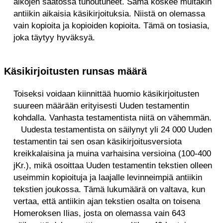
aikojen saatossa tuhoutuneet. Sama koskee muitakin
antiikin aikaisia käsikirjoituksia. Niistä on olemassa
vain kopioita ja kopioiden kopioita. Tämä on tosiasia,
joka täytyy hyväksyä.
Käsikirjoitusten runsas määrä
Toiseksi voidaan kiinnittää huomio käsikirjoitusten
suureen määrään erityisesti Uuden testamentin
kohdalla. Vanhasta testamentista niitä on vähemmän.
Uudesta testamentista on säilynyt yli 24 000 Uuden
testamentin tai sen osan käsikirjoitusversiota
kreikkalaisina ja muina varhaisina versioina (100-400
jKr.), mikä osoittaa Uuden testamentin tekstien olleen
useimmin kopioituja ja laajalle levinneimpiä antiikin
tekstien joukossa. Tämä lukumäärä on valtava, kun
vertaa, että antiikin ajan tekstien osalta on toisena
Homeroksen Ilias, josta on olemassa vain 643