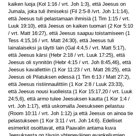
kaiken luoja (Kol 1:16 / vrt. Joh 1:3), että Jeesus on
Jumala, joka tuli ihmiseksi (Fil 2:5-8 /vrt. Joh 1:1:14),
että Jeesus tuli pelastamaan ihmisiä (1 Tim 1:15 / vrt.
Luuk 19:10), että Jeesus on kaiken tuomari (2 Kor 5:10
/ vrt. Matt 16:27), että Jeesus saapuu toistamiseen (1
Tess 4:15,16 / vrt. Matt 24:30), että Jeesus tuli
lainalaiseksi ja täytti lain (Gal 4:4,5 / vrt. Matt 5:17),
että Jeesus kärsi (Hebr 2:18 / vrt. Luuk 17:25), että
Jeesus oli synnitön (Hebr 4:15 / vrt. Joh 8:45,46), että
Jeesus kavallettiin (1 Kor 11:23 / vrt. Matt 26:25), että
Jeesus oli Pilatuksen edessä (1 Tim 6:13 / Matt 27:2),
että Jeesus ristiinnaulittiin (1 Kor 2:8 / Luuk 23:33),
että Jeesus nousi kuolleista (1 Kor 15:17,20 / vrt. Luuk
24:5,6), että armo tulee Jeesuksen kautta (1 Kor 1:4 /
vrt. Joh 1:17), että uskomalla Jeesukseen pelastuu
(Room 10:11 / vrt. Joh 1:12) ja että Jeesus on ainoa tie
pelastukseen (1 Kor 3:11 / vrt. Joh 14:6). Edelliset
esimerkit osoittavat, että Paavalin antama kuva
Jeesuksesta on täysin yhteneväinen evankeliumien