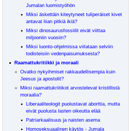
Jumalan luomistyöhön
Miksi äskettäin kiteytyneet tuliperäiset kivet
antavat liian pitkiä ikiä?
Miksi dinosaurusfossiilit eivät viittaa
miljooniin vuosiin?
Miksi luonto-ohjelmissa viitataan selviin
todisteisiin vedenpaisumuksesta?
Raamattukritiikki ja moraali
Ovatko nykyihmiset rakkaudellisempia kuin
Jeesus ja apostolit?
Miksi raamattukriitikot arvostelevat kristillistä
moraalia?
Liberaaliteologit puolustavat aborttia, mutta
eivät puolusta lasten oikeutta elää
Patriarkaalisuus ja naisten asema
Homoseksuaalinen käytös - Jumala