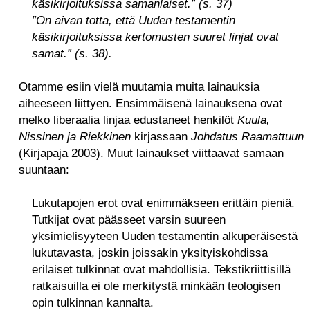
käsikirjoituksissa samanlaiset.”
(s. 37)
”On aivan totta, että Uuden testamentin
käsikirjoituksissa kertomusten suuret linjat ovat
samat.”
(s. 38).
Otamme esiin vielä muutamia muita lainauksia
aiheeseen liittyen. Ensimmäisenä lainauksena ovat
melko liberaalia linjaa edustaneet henkilöt
Kuula,
Nissinen ja Riekkinen
kirjassaan
Johdatus Raamattuun
(Kirjapaja 2003). Muut lainaukset viittaavat samaan
suuntaan:
Lukutapojen erot ovat enimmäkseen erittäin pieniä.
Tutkijat ovat päässeet varsin suureen
yksimielisyyteen Uuden testamentin alkuperäisestä
lukutavasta, joskin joissakin yksityiskohdissa
erilaiset tulkinnat ovat mahdollisia. Tekstikriittisillä
ratkaisuilla ei ole merkitystä minkään teologisen
opin tulkinnan kannalta.