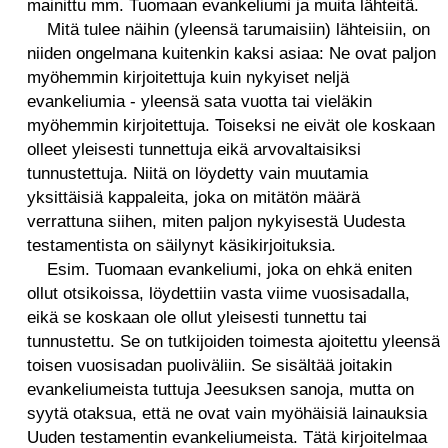
mainittu mm. Tuomaan evankeliumi ja muita lähteitä.
Mitä tulee näihin (yleensä tarumaisiin) lähteisiin, on
niiden ongelmana kuitenkin kaksi asiaa: Ne ovat paljon
myöhemmin kirjoitettuja kuin nykyiset neljä
evankeliumia - yleensä sata vuotta tai vieläkin
myöhemmin kirjoitettuja. Toiseksi ne eivät ole koskaan
olleet yleisesti tunnettuja eikä arvovaltaisiksi
tunnustettuja. Niitä on löydetty vain muutamia
yksittäisiä kappaleita, joka on mitätön määrä
verrattuna siihen, miten paljon nykyisestä Uudesta
testamentista on säilynyt käsikirjoituksia.
Esim. Tuomaan evankeliumi, joka on ehkä eniten
ollut otsikoissa, löydettiin vasta viime vuosisadalla,
eikä se koskaan ole ollut yleisesti tunnettu tai
tunnustettu. Se on tutkijoiden toimesta ajoitettu yleensä
toisen vuosisadan puoliväliin. Se sisältää joitakin
evankeliumeista tuttuja Jeesuksen sanoja, mutta on
syytä otaksua, että ne ovat vain myöhäisiä lainauksia
Uuden testamentin evankeliumeista. Tätä kirjoitelmaa