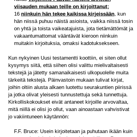
viisauden mukaan teille on kirjoittanut;
16
niinkuin hän tekee kaikissa kirjeissään
, kun
hän niissä puhuu näistä asioista, vaikka niissä tosin
on yhtä ja toista vaikeatajuista, jota tietämättömät ja
vakaantumattomat vääntävät kieroon niinkuin
muitakin kirjoituksia, omaksi kadotuksekseen.
Kun nykyinen Uusi testamentti koottiin, ei siten ollut
kysymys siitä, että siihen olisi valittu mielivaltaisesti
tekstejä ja jätetty samanaikaisesti ulkopuolelle muita
tärkeitä tekstejä. Päinvastoin mukaan tulivat kirjat,
joihin oltiin alusta alkaen luotettu seurakuntien piirissä
ja jotka olivat yleisesti tunnustettuja sekä tunnettuja.
Kirkolliskokoukset eivät antaneet kirjoille arvovaltaa,
mitä niillä ei olisi jo ollut, vaan ainoastaan vahvistivat
jo vakiintuneen käytännön:
F.F. Bruce: Usein kirjoitetaan ja puhutaan ikään kuin