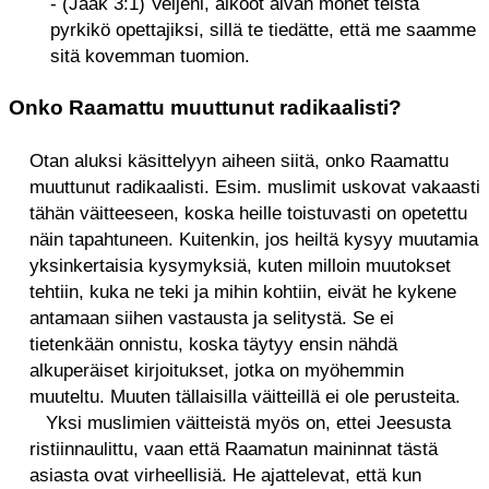
- (Jaak 3:1) Veljeni, älkööt aivan monet teistä
pyrkikö opettajiksi, sillä te tiedätte, että me saamme
sitä kovemman tuomion.
Onko Raamattu muuttunut radikaalisti?
Otan aluksi käsittelyyn aiheen siitä, onko Raamattu
muuttunut radikaalisti. Esim. muslimit uskovat vakaasti
tähän väitteeseen, koska heille toistuvasti on opetettu
näin tapahtuneen. Kuitenkin, jos heiltä kysyy muutamia
yksinkertaisia kysymyksiä, kuten milloin muutokset
tehtiin, kuka ne teki ja mihin kohtiin, eivät he kykene
antamaan siihen vastausta ja selitystä. Se ei
tietenkään onnistu, koska täytyy ensin nähdä
alkuperäiset kirjoitukset, jotka on myöhemmin
muuteltu. Muuten tällaisilla väitteillä ei ole perusteita.
Yksi muslimien väitteistä myös on, ettei Jeesusta
ristiinnaulittu, vaan että Raamatun maininnat tästä
asiasta ovat virheellisiä. He ajattelevat, että kun