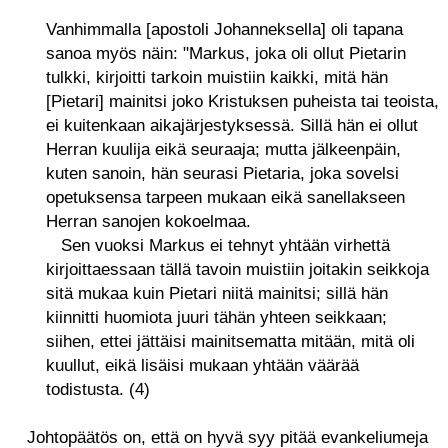
Vanhimmalla [apostoli Johanneksella] oli tapana
sanoa myös näin: "Markus, joka oli ollut Pietarin
tulkki, kirjoitti tarkoin muistiin kaikki, mitä hän
[Pietari] mainitsi joko Kristuksen puheista tai teoista,
ei kuitenkaan aikajärjestyksessä. Sillä hän ei ollut
Herran kuulija eikä seuraaja; mutta jälkeenpäin,
kuten sanoin, hän seurasi Pietaria, joka sovelsi
opetuksensa tarpeen mukaan eikä sanellakseen
Herran sanojen kokoelmaa.
Sen vuoksi Markus ei tehnyt yhtään virhettä
kirjoittaessaan tällä tavoin muistiin joitakin seikkoja
sitä mukaa kuin Pietari niitä mainitsi; sillä hän
kiinnitti huomiota juuri tähän yhteen seikkaan;
siihen, ettei jättäisi mainitsematta mitään, mitä oli
kuullut, eikä lisäisi mukaan yhtään väärää
todistusta. (4)
Johtopäätös on, että on hyvä syy pitää evankeliumeja