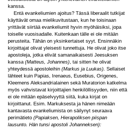
kanssa.
Entä evankeliumien ajoitus? Tässä liberaalit tutkijat
käyttävät omaa mielikuvitustaan, kun he toisinaan
yrittävät siirtää evankeliumit hyvin myöhäisiksi, jopa
toiselle vuosisadalle. Kuitenkaan tälle ei ole mitään
perusteita. Tähän on yksinkertaiset syyt. Ensinnäkin
kirjoittajat olivat yleisesti tunnettuja.
He olivat joko itse
apostoleja, jotka elivät samanaikaisesti Jeesuksen
kanssa
(Matteus, Johannes)
, tai sitten he olivat
yhteydessä apostoleihin
(Markus ja Luukas).
Sellaiset
lähteet kuin Papias, Irenaeus, Eusebius, Origenes,
Kleemens Aleksandrialainen sekä Muratorion katkelma
myös vahvistavat kirjoittajien henkilöllisyyden, niin että
ei ole mitään epäselvyyttä siitä, kuka kirjat on
kirjoittanut. Esim. Markuksesta ja hänen nimeään
kantavasta evankeliumista on säilynyt seuraava
perimätieto
(Papiaksen, Hierapoliksen piispan
lausunto. Hän tunsi apostoli Johanneksen):