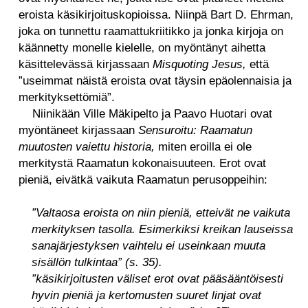
eroista käsikirjoituskopioissa. Niinpä Bart D. Ehrman,
joka on tunnettu raamattukriitikko ja jonka kirjoja on
käännetty monelle kielelle, on myöntänyt aihetta
käsittelevässä kirjassaan
Misquoting Jesus,
että
”useimmat näistä eroista ovat täysin epäolennaisia ja
merkityksettömiä”.
Niinikään Ville Mäkipelto ja Paavo Huotari ovat
myöntäneet kirjassaan
Sensuroitu: Raamatun
muutosten vaiettu historia,
miten eroilla ei ole
merkitystä Raamatun kokonaisuuteen. Erot ovat
pieniä, eivätkä vaikuta Raamatun perusoppeihin:
”
Valtaosa eroista on niin pieniä, etteivät ne vaikuta
merkityksen tasolla. Esimerkiksi kreikan lauseissa
sanajärjestyksen vaihtelu ei useinkaan muuta
sisällön tulkintaa”
(s. 35).
”käsikirjoitusten väliset erot ovat pääsääntöisesti
hyvin pieniä ja kertomusten suuret linjat ovat