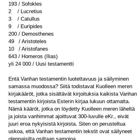
193 / Sofokles
2 /
Lucretius
3 /
Catullus
9 /
Euripides
200 /
Demosthenes
49 / Aristoteles
10 / Aristofanes
643 / Homeros (Ilias)
yli 24 000 / Uusi testamentti
Entä Vanhan testamentin luotettavuus ja säilyminen
samassa muodossa? Siitä todistavat
Kuolleen meren
kirjakääröt, jotka sisältävät kirjoituksia kaikista Vanhan
testamentin kirjoista Esterin kirjaa lukuun ottamatta.
Nämä kääröt, jotka on löydetty Kuolleen meren läheltä
ja joista vanhimmat ajoittuvat 300-luvulle eKr., eivät
juuri eroa nykyisistä kirjoista. Siten on perusteltua
uskoa, että Vanhan testamentin tekstit ovat säilyneet
olennaisilta osiltaan samoina.