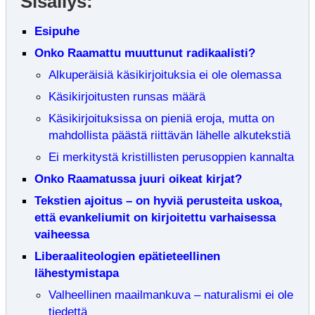
Sisällys:
Esipuhe
Onko Raamattu muuttunut radikaalisti?
Alkuperäisiä käsikirjoituksia ei ole olemassa
Käsikirjoitusten runsas määrä
Käsikirjoituksissa on pieniä eroja, mutta on
mahdollista päästä riittävän lähelle alkutekstiä
Ei merkitystä kristillisten perusoppien kannalta
Onko Raamatussa juuri oikeat kirjat?
Tekstien ajoitus – on hyviä perusteita uskoa,
että evankeliumit on kirjoitettu varhaisessa
vaiheessa
Liberaaliteologien epätieteellinen
lähestymistapa
Valheellinen maailmankuva – naturalismi ei ole
tiedettä