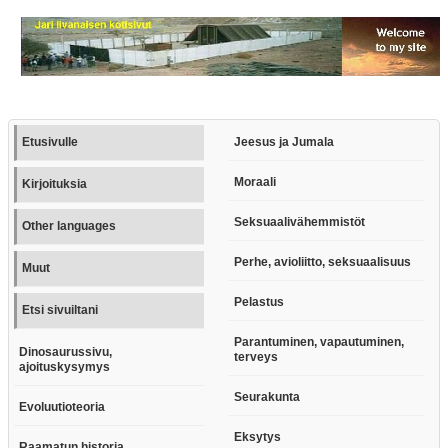
Etusivulle
Jeesus ja Jumala
Moraali
Kirjoituksia
Seksuaalivähemmistöt
Other languages
Perhe, avioliitto, seksuaalisuus
Muut
Pelastus
Etsi sivuiltani
Parantuminen, vapautuminen,
Dinosaurussivu,
terveys
ajoituskysymys
Seurakunta
Evoluutioteoria
Eksytys
Raamatun historia