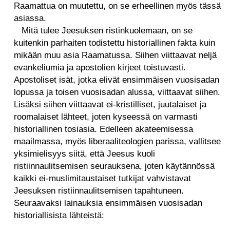
Raamattua on muutettu, on se erheellinen myös tässä
asiassa.
Mitä tulee Jeesuksen ristinkuolemaan, on se
kuitenkin parhaiten todistettu historiallinen fakta kuin
mikään muu asia Raamatussa. Siihen viittaavat neljä
evankeliumia ja apostolien kirjeet toistuvasti.
Apostoliset isät, jotka elivät ensimmäisen vuosisadan
lopussa ja toisen vuosisadan alussa, viittaavat siihen.
Lisäksi siihen viittaavat ei-kristilliset, juutalaiset ja
roomalaiset lähteet, joten kyseessä on varmasti
historiallinen tosiasia. Edelleen akateemisessa
maailmassa, myös liberaaliteologien parissa, vallitsee
yksimielisyys siitä, että Jeesus kuoli
ristiinnaulitsemisen seurauksena, joten käytännössä
kaikki ei-muslimitaustaiset tutkijat vahvistavat
Jeesuksen ristiinnaulitsemisen tapahtuneen.
Seuraavaksi lainauksia ensimmäisen vuosisadan
historiallisista lähteistä: