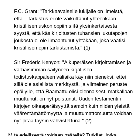
F.C. Grant: "Tarkkaavaiselle lukijalle on ilmeistä,
että... tarkistus ei ole vaikuttanut yhteenkään
kristillisen uskon oppiin siitä yksinkertaisesta
syystä, että käsikirjoitusten tuhansien lukutapojen
joukosta ei ole ilmaantunut yhtäkään, joka vaatisi
kristillisen opin tarkistamista." (1)
Sir Frederic Kenyon: "Alkuperäisen kirjoittamisen ja
varhaisimman säilyneen kirjallisen
todistuskappaleen väliaika käy niin pieneksi, ettei
sillä ole asiallista merkitystä, ja viimeinen peruste
epäilylle, että Raamattu olisi olennaisesti matkallaan
muuttunut, on nyt poistunut. Uuden testamentin
kirjojen oikeaperäisyyttä samoin kuin niiden yleistä
väärentämättömyyttä ja muuttumattomuutta voidaan
nyt pitää täysin vahvistettuna." (2)
Mitä edellisestä voidaan päätellä? Tutkijat, jotka