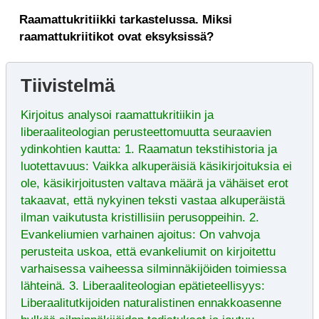
Raamattukritiikki tarkastelussa. Miksi
raamattukriitikot ovat eksyksissä?
Tiivistelmä
Kirjoitus analysoi raamattukritiikin ja
liberaaliteologian perusteettomuutta seuraavien
ydinkohtien kautta: 1. Raamatun tekstihistoria ja
luotettavuus: Vaikka alkuperäisiä käsikirjoituksia ei
ole, käsikirjoitusten valtava määrä ja vähäiset erot
takaavat, että nykyinen teksti vastaa alkuperäistä
ilman vaikutusta kristillisiin perusoppeihin. 2.
Evankeliumien varhainen ajoitus: On vahvoja
perusteita uskoa, että evankeliumit on kirjoitettu
varhaisessa vaiheessa silminnäkijöiden toimiessa
lähteinä. 3. Liberaaliteologian epätieteellisyys:
Liberaalitutkijoiden naturalistinen ennakkoasenne