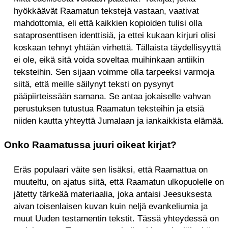
hyökkäävät Raamatun tekstejä vastaan, vaativat
mahdottomia, eli että kaikkien kopioiden tulisi olla
sataprosenttisen identtisiä, ja ettei kukaan kirjuri olisi
koskaan tehnyt yhtään virhettä. Tällaista täydellisyyttä
ei ole, eikä sitä voida soveltaa muihinkaan antiikin
teksteihin. Sen sijaan voimme olla tarpeeksi varmoja
siitä, että meille säilynyt teksti on pysynyt
pääpiirteissään samana. Se antaa jokaiselle vahvan
perustuksen tutustua Raamatun teksteihin ja etsiä
niiden kautta yhteyttä Jumalaan ja iankaikkista elämää.
Onko Raamatussa juuri oikeat kirjat?
Eräs populaari väite sen lisäksi, että Raamattua on
muuteltu, on ajatus siitä, että Raamatun ulkopuolelle on
jätetty tärkeää materiaalia, joka antaisi Jeesuksesta
aivan toisenlaisen kuvan kuin neljä evankeliumia ja
muut Uuden testamentin tekstit. Tässä yhteydessä on