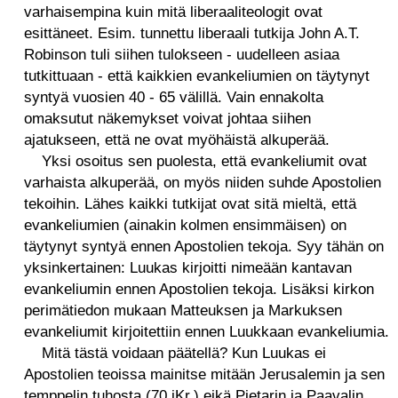
varhaisempina kuin mitä liberaaliteologit ovat
esittäneet. Esim. tunnettu liberaali tutkija John A.T.
Robinson tuli siihen tulokseen - uudelleen asiaa
tutkittuaan - että kaikkien evankeliumien on täytynyt
syntyä vuosien 40 - 65 välillä. Vain ennakolta
omaksutut näkemykset voivat johtaa siihen
ajatukseen, että ne ovat myöhäistä alkuperää.
Yksi osoitus sen puolesta, että evankeliumit ovat
varhaista alkuperää, on myös niiden suhde Apostolien
tekoihin. Lähes kaikki tutkijat ovat sitä mieltä, että
evankeliumien (ainakin kolmen ensimmäisen) on
täytynyt syntyä ennen Apostolien tekoja. Syy tähän on
yksinkertainen: Luukas kirjoitti nimeään kantavan
evankeliumin ennen Apostolien tekoja. Lisäksi kirkon
perimätiedon mukaan Matteuksen ja Markuksen
evankeliumit kirjoitettiin ennen Luukkaan evankeliumia.
Mitä tästä voidaan päätellä? Kun Luukas ei
Apostolien teoissa mainitse mitään Jerusalemin ja sen
temppelin tuhosta (70 jKr.) eikä Pietarin ja Paavalin