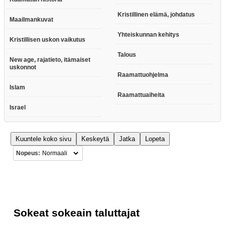
Kristillinen elämä, johdatus
Maailmankuvat
Yhteiskunnan kehitys
Kristillisen uskon vaikutus
Talous
New age, rajatieto, itämaiset
uskonnot
Raamattuohjelma
Islam
Raamattuaiheita
Israel
Kuuntele koko sivu
Keskeytä
Jatka
Lopeta
Nopeus:
Sokeat sokeain taluttajat