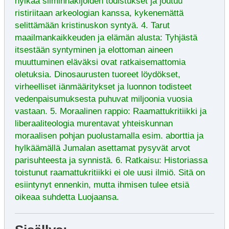
hylkää silminnäkijöiden todistukset ja joutuu
ristiriitaan arkeologian kanssa, kykenemättä
selittämään kristinuskon syntyä. 4. Tarut
maailmankaikkeuden ja elämän alusta: Tyhjästä
itsestään syntyminen ja elottoman aineen
muuttuminen eläväksi ovat ratkaisemattomia
oletuksia. Dinosaurusten tuoreet löydökset,
virheelliset iänmääritykset ja luonnon todisteet
vedenpaisumuksesta puhuvat miljoonia vuosia
vastaan. 5. Moraalinen rappio: Raamattukritiikki ja
liberaaliteologia murentavat yhteiskunnan
moraalisen pohjan puolustamalla esim. aborttia ja
hylkäämällä Jumalan asettamat pysyvät arvot
parisuhteesta ja synnistä. 6. Ratkaisu: Historiassa
toistunut raamattukritiikki ei ole uusi ilmiö. Sitä on
esiintynyt ennenkin, mutta ihmisen tulee etsiä
oikeaa suhdetta Luojaansa.