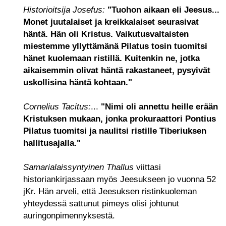
Historioitsija Josefus:
"Tuohon aikaan eli Jeesus...
Monet juutalaiset ja kreikkalaiset seurasivat
häntä. Hän oli Kristus. Vaikutusvaltaisten
miestemme yllyttämänä Pilatus tosin tuomitsi
hänet kuolemaan ristillä. Kuitenkin ne, jotka
aikaisemmin olivat häntä rakastaneet, pysyivät
uskollisina häntä kohtaan."
Cornelius Tacitus:
...
"Nimi oli annettu heille erään
Kristuksen mukaan, jonka prokuraattori Pontius
Pilatus tuomitsi ja naulitsi ristille Tiberiuksen
hallitusajalla."
Samarialaissyntyinen Thallus
viittasi
historiankirjassaan myös Jeesukseen jo vuonna 52
jKr. Hän arveli, että Jeesuksen ristinkuoleman
yhteydessä sattunut pimeys olisi johtunut
auringonpimennyksestä.