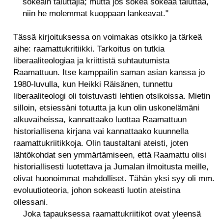
sokeain taluttajia; mutta jos sokea sokeaa taluttaa,
niin he molemmat kuoppaan lankeavat."
Tässä kirjoituksessa on voimakas otsikko ja tärkeä
aihe: raamattukritiikki. Tarkoitus on tutkia
liberaaliteologiaa ja kriittistä suhtautumista
Raamattuun. Itse kamppailin saman asian kanssa jo
1980-luvulla, kun Heikki Räisänen, tunnettu
liberaaliteologi oli toistuvasti lehtien otsikoissa. Mietin
silloin, etsiessäni totuutta ja kun olin uskonelämäni
alkuvaiheissa, kannattaako luottaa Raamattuun
historiallisena kirjana vai kannattaako kuunnella
raamattukriitikkoja. Olin taustaltani ateisti, joten
lähtökohdat sen ymmärtämiseen, että Raamattu olisi
historiallisesti luotettava ja Jumalan ilmoitusta meille,
olivat huonoimmat mahdolliset. Tähän yksi syy oli mm.
evoluutioteoria, johon sokeasti luotin ateistina
ollessani.
Joka tapauksessa raamattukriitikot ovat yleensä