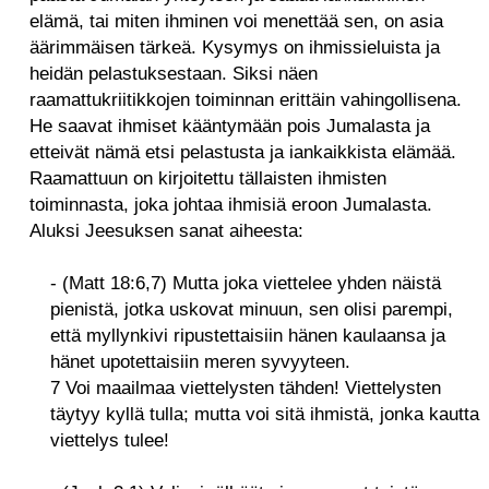
elämä, tai miten ihminen voi menettää sen, on asia
äärimmäisen tärkeä. Kysymys on ihmissieluista ja
heidän pelastuksestaan. Siksi näen
raamattukriitikkojen toiminnan erittäin vahingollisena.
He saavat ihmiset kääntymään pois Jumalasta ja
etteivät nämä etsi pelastusta ja iankaikkista elämää.
Raamattuun on kirjoitettu tällaisten ihmisten
toiminnasta, joka johtaa ihmisiä eroon Jumalasta.
Aluksi Jeesuksen sanat aiheesta:
- (Matt 18:6,7) Mutta joka viettelee yhden näistä
pienistä, jotka uskovat minuun, sen olisi parempi,
että myllynkivi ripustettaisiin hänen kaulaansa ja
hänet upotettaisiin meren syvyyteen.
7 Voi maailmaa viettelysten tähden! Viettelysten
täytyy kyllä tulla; mutta voi sitä ihmistä, jonka kautta
viettelys tulee!