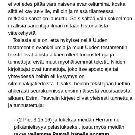
ei voi edes pitää varsinaisena evankeliumina, koska
siitä ei käy selville, milloin ja missä tilanteessa
mitkäkin sanat on lausuttu. Se sisältää vain kokoelman
irrallisia sanontoja ilman mitään historiallista
viitekehystä.
Tosiasia siis on, että nykyiset neljä Uuden
testamentin evankeliumia ja muut Uuden testamentin
tekstit ovat alusta alkaen olleet tunnustettuja ja
tunnettuja; eivät muut myöhäisemmät tekstit. Niiden
kirjoittajat ovat tunnettuja, joko itse apostoleja tai
yhteydessä heihin eli kysymys on
silminnäkijätiedoista. Lisäksi heidän tekstejään luettiin
ahkerasti seurakunnissa ensimmäisestä vuosisadasta
alkaen. Esim. Paavalin kirjeet olivat yleisesti tunnettuja
ja tunnustettuja:
- (2 Piet 3:15,16) ja lukekaa meidän Herramme
pitkämielisyys pelastukseksi, josta myös meidän
rakas
veljemme Paavali hänelle annetun