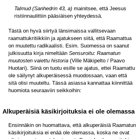
Talmud (Sanhedrin 43, a)
mainitsee, että Jeesus
ristiinnaulittiin pääsiäisen yhteydessä.
Tästä on hyvä siirtyä länsimaissa vallitsevaan
raamattukritiikkiin ja ajatukseen siitä, että Raamattua
on muutettu radikaalisti. Esim. Suomessa on saanut
julkisuutta kirja nimeltään
Sensuroitu: Raamatun
muutosten vaiettu historia
(Ville Mäkipelto / Paavo
Huotari).
Siinä on tuotu esille se ajatus, ettei Raamattu
ole säilynyt alkuperäisessä muodossaan, vaan että
sitä olisi muuteltu. Tässä asiassa kannattaa kiinnittää
huomiota seuraaviin seikkoihin:
Alkuperäisiä käsikirjoituksia ei ole olemassa
Ensinnäkin on huomattava, että alkuperäisiä Raamatun
käsikirjoituksia ei enää ole olemassa, koska ne ovat