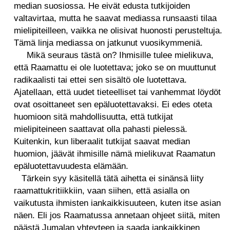
median suosiossa. He eivät edusta tutkijoiden
valtavirtaa, mutta he saavat mediassa runsaasti tilaa
mielipiteilleen, vaikka ne olisivat huonosti perusteltuja.
Tämä linja mediassa on jatkunut vuosikymmeniä.
Mikä seuraus tästä on? Ihmisille tulee mielikuva,
että Raamattu ei ole luotettava; joko se on muuttunut
radikaalisti tai ettei sen sisältö ole luotettava.
Ajatellaan, että uudet tieteelliset tai vanhemmat löydöt
ovat osoittaneet sen epäluotettavaksi. Ei edes oteta
huomioon sitä mahdollisuutta, että tutkijat
mielipiteineen saattavat olla pahasti pielessä.
Kuitenkin, kun liberaalit tutkijat saavat median
huomion, jäävät ihmisille nämä mielikuvat Raamatun
epäluotettavuudesta elämään.
Tärkein syy käsitellä tätä aihetta ei sinänsä liity
raamattukritiikkiin, vaan siihen, että asialla on
vaikutusta ihmisten iankaikkisuuteen, kuten itse asian
näen. Eli jos Raamatussa annetaan ohjeet siitä, miten
päästä Jumalan yhteyteen ja saada iankaikkinen