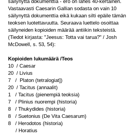
säilynyttä dokumenttia - ero on lähes 40-kertainen.
Vastaavasti Caesarin Gallian sodasta on vain 10
säilynyttä dokumenttia eikä kukaan silti epäile tämän
teoksen luotettavuutta. Seuraava luettelo osoittaa
säilyneiden kopioiden määrää antiikin teksteistä.
(Tiedot kirjasta: "Jeesus: Totta vai tarua?" / Josh
McDowell, s. 53, 54):
Kopioiden lukumäärä /Teos
10 /
Caesar
20 /
Livius
7 /
Platon (tetralogiat])
20 / Tacitus (annaalit)
1 / Tacitus (pienempiä teoksia)
7 / Plinius nuorempi (historia)
8 /
Thukydides (historia)
8 /
Suetonius (De Vita Caesarum)
8 / Herodotos (historia)
/ Horatius