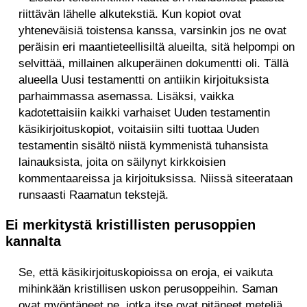
riittävän lähelle alkutekstiä. Kun kopiot ovat
yhteneväisiä toistensa kanssa, varsinkin jos ne ovat
peräisin eri maantieteellisiltä alueilta, sitä helpompi on
selvittää, millainen alkuperäinen dokumentti oli. Tällä
alueella Uusi testamentti on antiikin kirjoituksista
parhaimmassa asemassa. Lisäksi, vaikka
kadotettaisiin kaikki varhaiset Uuden testamentin
käsikirjoituskopiot, voitaisiin silti tuottaa Uuden
testamentin sisältö niistä kymmenistä tuhansista
lainauksista, joita on säilynyt kirkkoisien
kommentaareissa ja kirjoituksissa. Niissä siteerataan
runsaasti Raamatun tekstejä.
Ei merkitystä kristillisten perusoppien
kannalta
Se, että käsikirjoituskopioissa on eroja, ei vaikuta
mihinkään kristillisen uskon perusoppeihin. Saman
ovat myöntäneet ne, jotka itse ovat pitäneet meteliä