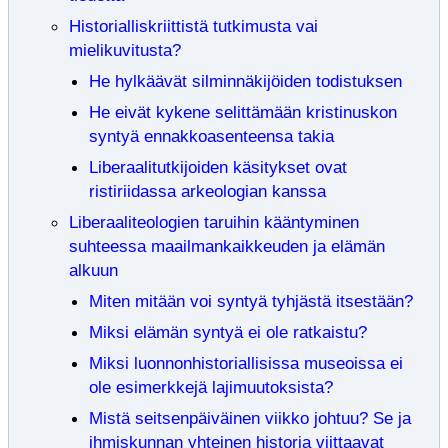
Historialliskriittistä tutkimusta vai
mielikuvitusta?
He hylkäävät silminnäkijöiden todistuksen
He eivät kykene selittämään kristinuskon
syntyä ennakkoasenteensa takia
Liberaalitutkijoiden käsitykset ovat
ristiriidassa arkeologian kanssa
Liberaaliteologien taruihin kääntyminen
suhteessa maailmankaikkeuden ja elämän
alkuun
Miten mitään voi syntyä tyhjästä itsestään?
Miksi elämän syntyä ei ole ratkaistu?
Miksi luonnonhistoriallisissa museoissa ei
ole esimerkkejä lajimuutoksista?
Mistä seitsenpäiväinen viikko johtuu? Se ja
ihmiskunnan yhteinen historia viittaavat