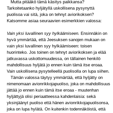
Mutta pitääkö tämä käsitys paikkansa?
Tarkoitetaanko hyljätyllä uskollisena pysynyttä
puolisoa vai sitä, joka on tehnyt aviorikoksen?
Katsomme asiaa seuraavien esimerkkien valossa:
Vain yksi luvallinen syy hylkäämiseen.
Ensinnäkin on
hyvä ymmärtää, että Jeesuksen sanojen mukaan on
vain yksi luvallinen syy hylkäämiseen: toisen
huorinteko. Jos toinen on tehnyt aviorikoksen ja elää
jatkuvassa uskottomuudessa, on tällainen henkilö
mahdollisuus hyljätä jo ennen kuin tämä itse eroaa.
Vain uskollisena pysytelleellä puolisolla on lupa siihen.
Tämän valossa täytyy ymmärtää, että hyljätty on
nimenomaan avionrikkojapuoliso, joka on mahdollisuus
jättää jo ennen kuin tämä itse eroaa - muutenhan
hyljättyjä olisi periaatteessa kahdenlaisia: sekä
yksinjäänyt puoliso että hänen avionrikkojapuolisonsa,
joka on lupa hylätä. On kuitenkin todennäköistä, että