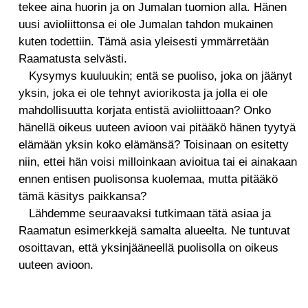
tekee aina huorin ja on Jumalan tuomion alla. Hänen
uusi avioliittonsa ei ole Jumalan tahdon mukainen
kuten todettiin. Tämä asia yleisesti ymmärretään
Raamatusta selvästi.
Kysymys kuuluukin; entä se puoliso, joka on jäänyt
yksin, joka ei ole tehnyt aviorikosta ja jolla ei ole
mahdollisuutta korjata entistä avioliittoaan? Onko
hänellä oikeus uuteen avioon vai pitääkö hänen tyytyä
elämään yksin koko elämänsä? Toisinaan on esitetty
niin, ettei hän voisi milloinkaan avioitua tai ei ainakaan
ennen entisen puolisonsa kuolemaa, mutta pitääkö
tämä käsitys paikkansa?
Lähdemme seuraavaksi tutkimaan tätä asiaa ja
Raamatun esimerkkejä samalta alueelta. Ne tuntuvat
osoittavan, että yksinjääneellä puolisolla on oikeus
uuteen avioon.