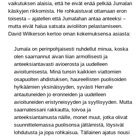
vaikutuksen alaisia, että he eivät enää pelkää Jumalan
käskyjen rikkomista. He rohkaistuvat ottamaan eron
toisesta – ajatellen että Jumalahan antaa anteeksi –
mutta eivät halua satsata avioliiton pelastamiseen.
David Wilkerson kertoo oman kokemuksensa asiasta:
Jumala on perinpohjaisesti nuhdellut minua, koska
olen saarnannut aivan liian armollisesti ja
anteeksiantavasti avioerosta ja uudelleen
avioitumisesta. Minä tunsin kaikkien viattomien
osapuolten ahdistuksen, haureellisten puolisoiden
hylkäämien yksinäisyyden, syvästi Herralle
antautuneiden jo eronneiden ja uudelleen
avioituneiden eristyneisyyden ja syyllisyyden. Mutta
saarnatessani rakkautta, toivoa ja
anteeksiantamusta näille, monet muut, jotka olivat
suunnittelemassa puolisonsa jättämistä, löysivät
lohdutusta ja jopa rohkaisua. Tällainen ajatus nousi