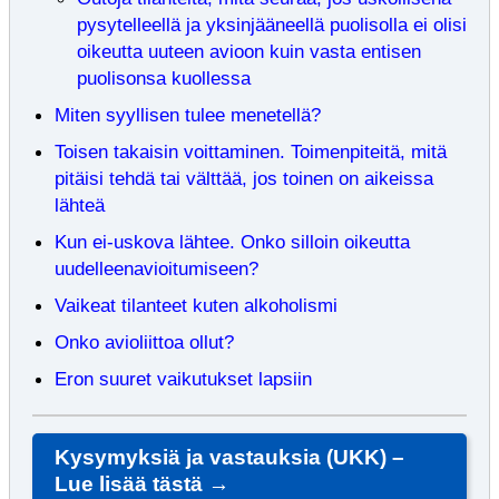
pysytelleellä ja yksinjääneellä puolisolla ei olisi
oikeutta uuteen avioon kuin vasta entisen
puolisonsa kuollessa
Miten syyllisen tulee menetellä?
Toisen takaisin voittaminen. Toimenpiteitä, mitä
pitäisi tehdä tai välttää, jos toinen on aikeissa
lähteä
Kun ei-uskova lähtee. Onko silloin oikeutta
uudelleenavioitumiseen?
Vaikeat tilanteet kuten alkoholismi
Onko avioliittoa ollut?
Eron suuret vaikutukset lapsiin
Kysymyksiä ja vastauksia (UKK) –
Lue lisää tästä →