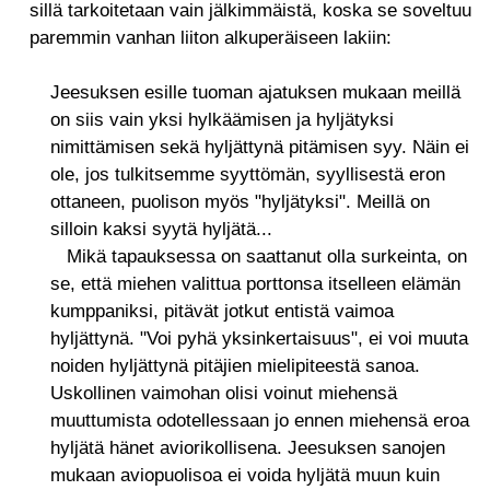
sillä tarkoitetaan vain jälkimmäistä, koska se soveltuu
paremmin vanhan liiton alkuperäiseen lakiin:
Jeesuksen esille tuoman ajatuksen mukaan meillä
on siis vain yksi hylkäämisen ja hyljätyksi
nimittämisen sekä hyljättynä pitämisen syy. Näin ei
ole, jos tulkitsemme syyttömän, syyllisestä eron
ottaneen, puolison myös "hyljätyksi". Meillä on
silloin kaksi syytä hyljätä...
Mikä tapauksessa on saattanut olla surkeinta, on
se, että miehen valittua porttonsa itselleen elämän
kumppaniksi, pitävät jotkut entistä vaimoa
hyljättynä. "Voi pyhä yksinkertaisuus", ei voi muuta
noiden hyljättynä pitäjien mielipiteestä sanoa.
Uskollinen vaimohan olisi voinut miehensä
muuttumista odotellessaan jo ennen miehensä eroa
hyljätä hänet aviorikollisena. Jeesuksen sanojen
mukaan aviopuolisoa ei voida hyljätä muun kuin