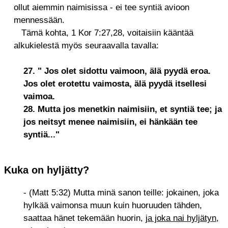
ollut aiemmin naimisissa - ei tee syntiä avioon
mennessään.
Tämä kohta, 1 Kor 7:27,28, voitaisiin kääntää
alkukielestä myös seuraavalla tavalla:
27. " Jos olet sidottu vaimoon, älä pyydä eroa.
Jos olet erotettu vaimosta, älä pyydä itsellesi
vaimoa.
28. Mutta jos menetkin naimisiin, et syntiä tee; ja
jos neitsyt menee naimisiin, ei hänkään tee
syntiä..."
Kuka on hyljätty?
- (Matt 5:32) Mutta minä sanon teille: jokainen, joka
hylkää vaimonsa muun kuin huoruuden tähden,
saattaa hänet tekemään huorin,
ja joka nai hyljätyn,