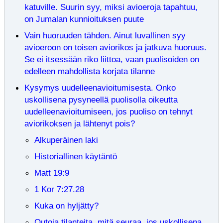
katuville. Suurin syy, miksi avioeroja tapahtuu,
on Jumalan kunnioituksen puute
Vain huoruuden tähden. Ainut luvallinen syy
avioeroon on toisen aviorikos ja jatkuva huoruus.
Se ei itsessään riko liittoa, vaan puolisoiden on
edelleen mahdollista korjata tilanne
Kysymys uudelleenavioitumisesta. Onko
uskollisena pysyneellä puolisolla oikeutta
uudelleenavioitumiseen, jos puoliso on tehnyt
aviorikoksen ja lähtenyt pois?
Alkuperäinen laki
Historiallinen käytäntö
Matt 19:9
1 Kor 7:27.28
Kuka on hyljätty?
Outoja tilanteita, mitä seuraa, jos uskollisena