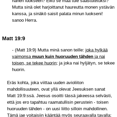
hänen luokseen? Eikö se maa tule saastutetuksi?
Mutta sinä olet harjoittanut haureutta monen ystävän
kanssa, ja sinäkö saisit palata minun luokseni!
sanoo Herra.
Matt 19:9
- (Matt 19:9) Mutta minä sanon teille:
joka hylkää
vaimonsa
muun kuin huoruuden tähden
ja nai
toisen, se tekee huorin
; ja joka nai hyljätyn, se tekee
huorin.
Eräs kohta, joka viittaa uuden avioliiton
mahdollisuuteen, ovat yllä olevat Jeesuksen sanat
Matt 19:9:ssä. Jeesus osoitti tässä jakeessa selvästi,
että jos ero tapahtuu raamatullisin perustein - toisen
huoruuden tähden - on uusi liitto silloin mahdollinen.
Tämä jae voitaisiin kääntää myös seuraavalla tavalla: