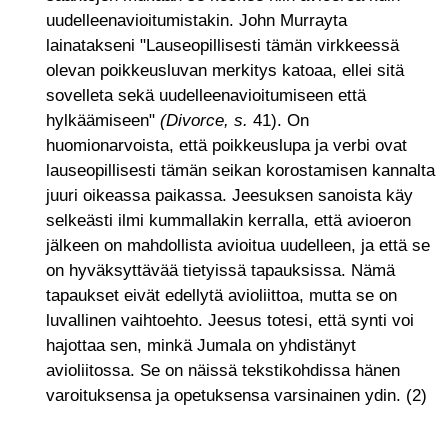
uudelleenavioitumistakin. John Murrayta
lainatakseni "Lauseopillisesti tämän virkkeessä
olevan poikkeusluvan merkitys katoaa, ellei sitä
sovelleta sekä uudelleenavioitumiseen että
hylkäämiseen"
(Divorce, s.
41). On
huomionarvoista, että poikkeuslupa ja verbi ovat
lauseopillisesti tämän seikan korostamisen kannalta
juuri oikeassa paikassa. Jeesuksen sanoista käy
selkeästi ilmi kummallakin kerralla, että avioeron
jälkeen on mahdollista avioitua uudelleen, ja että se
on hyväksyttävää tietyissä tapauksissa. Nämä
tapaukset eivät edellytä avioliittoa, mutta se on
luvallinen vaihtoehto. Jeesus totesi, että synti voi
hajottaa sen, minkä Jumala on yhdistänyt
avioliitossa. Se on näissä tekstikohdissa hänen
varoituksensa ja opetuksensa varsinainen ydin. (2)