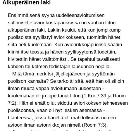
Alkuperäinen laki
Ensimmäisenä syynä uudelleenavioitumisen
sallimiselle aviorikostapauksissa on vanhan liiton
alkuperäinen laki. Lakiin kuului, että kun jompikumpi
puolisoista syyllistyi aviorikokseen, tuomittiin hänet
siitä heti kuolemaan. Kun avionrikkojapuoliso saatiin
kiinni itse teosta ja hänen syyllisyytensä todettiin,
kivitettiin hänet välittömästi. Se tapahtui tavallisesti
kahden tai kolmen todistajan lausunnon nojalla.
Mitä tämä merkitsi jäljellejääneen ja syyttömän
puolison kannalta? Se tarkoitti sitä, että hän oli silloin
ilman muuta vapaa avioitumaan uudestaan -
kuolemahan oli jo lopettanut liiton (1 Kor 7:39 ja Room
7:2). Hän ei enää ollut sidottu aviorikoksen tehneeseen
puolisoonsa, vaan oli nyt lesken asemassa -
tilanteessa, jossa hänellä oli mahdollisuus uuteen
avioon ilman avionrikkojan nimeä (Room 7:3).