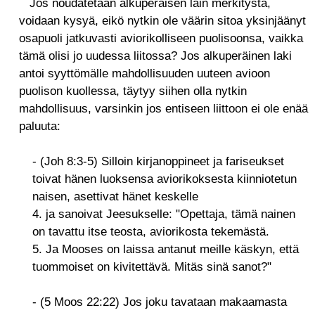
Jos noudatetaan alkuperäisen lain merkitystä,
voidaan kysyä, eikö nytkin ole väärin sitoa yksinjäänyt
osapuoli jatkuvasti aviorikolliseen puolisoonsa, vaikka
tämä olisi jo uudessa liitossa? Jos alkuperäinen laki
antoi syyttömälle mahdollisuuden uuteen avioon
puolison kuollessa, täytyy siihen olla nytkin
mahdollisuus, varsinkin jos entiseen liittoon ei ole enää
paluuta:
- (Joh 8:3-5) Silloin kirjanoppineet ja fariseukset
toivat hänen luoksensa aviorikoksesta kiinniotetun
naisen, asettivat hänet keskelle
4. ja sanoivat Jeesukselle: "Opettaja, tämä nainen
on tavattu itse teosta, aviorikosta tekemästä.
5. Ja Mooses on laissa antanut meille käskyn, että
tuommoiset on kivitettävä. Mitäs sinä sanot?"
- (5 Moos 22:22) Jos joku tavataan makaamasta