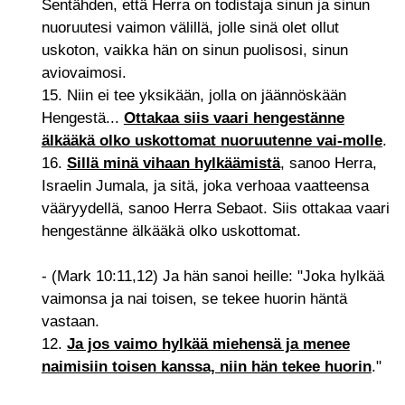
Sentähden, että Herra on todistaja sinun ja sinun
nuoruutesi vaimon välillä, jolle sinä olet ollut
uskoton, vaikka hän on sinun puolisosi, sinun
aviovaimosi.
15. Niin ei tee yksikään, jolla on jäännöskään
Hengestä...
Ottakaa siis vaari hengestänne
älkääkä olko uskottomat nuoruutenne vai-molle
.
16.
Sillä minä vihaan hylkäämistä
, sanoo Herra,
Israelin Jumala, ja sitä, joka verhoaa vaatteensa
vääryydellä, sanoo Herra Sebaot. Siis ottakaa vaari
hengestänne älkääkä olko uskottomat.
- (Mark 10:11,12) Ja hän sanoi heille: "Joka hylkää
vaimonsa ja nai toisen, se tekee huorin häntä
vastaan.
12.
Ja jos vaimo hylkää miehensä ja menee
naimisiin toisen kanssa, niin hän tekee huorin
."