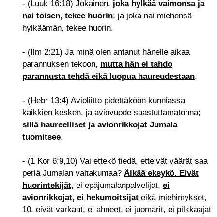
- (Luuk 16:18) Jokainen,
joka hylkää vaimonsa ja
nai toisen, tekee huorin
; ja joka nai miehensä
hylkäämän, tekee huorin.
- (Ilm 2:21) Ja minä olen antanut hänelle aikaa
parannuksen tekoon,
mutta hän ei tahdo
parannusta tehdä eikä luopua haureudestaan
.
- (Hebr 13:4) Avioliitto pidettäköön kunniassa
kaikkien kesken, ja aviovuode saastuttamatonna;
sillä haureelliset ja avionrikkojat Jumala
tuomitsee
.
- (1 Kor 6:9,10) Vai ettekö tiedä, etteivät väärät saa
periä Jumalan valtakuntaa?
Älkää eksykö. Eivät
huorintekijät
,
ei epäjumalanpalvelijat,
ei
avionrikkojat, ei hekumoitsijat
eikä miehimykset,
10. eivät varkaat, ei ahneet, ei juomarit, ei pilkkaajat