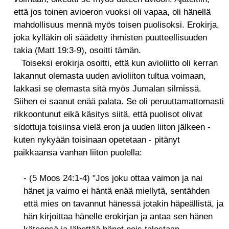
että jos toinen avioeron vuoksi oli vapaa, oli hänellä
mahdollisuus mennä myös toisen puolisoksi. Erokirja,
joka kylläkin oli säädetty ihmisten puutteellisuuden
takia (Matt 19:3-9), osoitti tämän.
Toiseksi erokirja osoitti, että kun avioliitto oli kerran
lakannut olemasta uuden avioliiton tultua voimaan,
lakkasi se olemasta sitä myös Jumalan silmissä.
Siihen ei saanut enää palata. Se oli peruuttamattomasti
rikkoontunut eikä käsitys siitä, että puolisot olivat
sidottuja toisiinsa vielä eron ja uuden liiton jälkeen -
kuten nykyään toisinaan opetetaan - pitänyt
paikkaansa vanhan liiton puolella:
- (5 Moos 24:1-4) "Jos joku ottaa vaimon ja nai
hänet ja vaimo ei häntä enää miellytä, sentähden
että mies on tavannut hänessä jotakin häpeällistä, ja
hän kirjoittaa hänelle erokirjan ja antaa sen hänen
käteensä ja lähettää hänet pois talostaan,