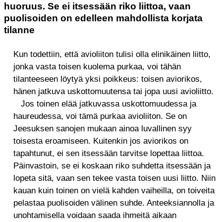
huoruus. Se ei itsessään riko liittoa, vaan
puolisoiden on edelleen mahdollista korjata
tilanne
Kun todettiin, että avioliiton tulisi olla elinikäinen liitto,
jonka vasta toisen kuolema purkaa, voi tähän
tilanteeseen löytyä yksi poikkeus: toisen aviorikos,
hänen jatkuva uskottomuutensa tai jopa uusi avioliitto.
Jos toinen elää jatkuvassa uskottomuudessa ja
haureudessa, voi tämä purkaa avioliiton. Se on
Jeesuksen sanojen mukaan ainoa luvallinen syy
toisesta eroamiseen. Kuitenkin jos aviorikos on
tapahtunut, ei sen itsessään tarvitse lopettaa liittoa.
Päinvastoin, se ei koskaan riko suhdetta itsessään ja
lopeta sitä, vaan sen tekee vasta toisen uusi liitto. Niin
kauan kuin toinen on vielä kahden vaiheilla, on toiveita
pelastaa puolisoiden välinen suhde. Anteeksiannolla ja
unohtamisella voidaan saada ihmeitä aikaan