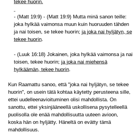
tekee huorin.
- (Matt 19:9) - (Matt 19:9) Mutta minä sanon teille:
joka hylkää vaimonsa muun kuin huoruuden tähden
ja nai toisen, se tekee huorin;
ja joka nai hyljätyn, se
tekee huorin
.
- (Luuk 16:18) Jokainen, joka hylkää vaimonsa ja nai
toisen, tekee huorin;
ja joka nai miehensä
hylkäämän, tekee huorin
.
Kun Raamattu sanoo, että "joka nai hyljätyn, se tekee
huorin", on usein tätä kohtaa käytetty perusteena sille,
ettei uudelleenavioituminen olisi mahdollista. On
sanottu, ettei yksinjääneellä uskollisena pysytelleellä
puolisolla ole enää mahdollisuutta uuteen avioon,
koska hän on hyljätty. Häneltä on evätty tämä
mahdollisuus.