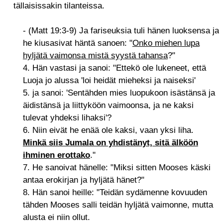
tällaisissakin tilanteissa.
- (Matt 19:3-9) Ja fariseuksia tuli hänen luoksensa ja
he kiusasivat häntä sanoen: "
Onko miehen lupa
hyljätä vaimonsa mistä syystä tahansa
?"
4. Hän vastasi ja sanoi: "Ettekö ole lukeneet, että
Luoja jo alussa 'loi heidät mieheksi ja naiseksi'
5. ja sanoi: 'Sentähden mies luopukoon isästänsä ja
äidistänsä ja liittyköön vaimoonsa, ja ne kaksi
tulevat yhdeksi lihaksi'?
6. Niin eivät he enää ole kaksi, vaan yksi liha.
Minkä siis Jumala on yhdistänyt, sitä älköön
ihminen erottako
."
7. He sanoivat hänelle: "Miksi sitten Mooses käski
antaa erokirjan ja hyljätä hänet?"
8. Hän sanoi heille: "Teidän sydämenne kovuuden
tähden Mooses salli teidän hyljätä vaimonne, mutta
alusta ei niin ollut.