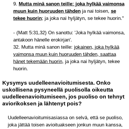
9.
Mutta minä sanon teille: joka hylkää vaimonsa
muun kuin huoruuden tähden
ja nai toisen,
se
tekee huorin
; ja joka nai hyljätyn, se tekee huorin."
- (Matt 5:31,32) On sanottu: 'Joka hylkää vaimonsa,
antakoon hänelle erokirjan'.
32. Mutta minä sanon teille:
jokainen, joka hylkää
vaimonsa muun kuin huoruuden tähden, saattaa
hänet tekemään huorin
, ja joka nai hyljätyn, tekee
huorin.
Kysymys uudelleenavioitumisesta. Onko
uskollisena pysyneellä puolisolla oikeutta
uudelleenavioitumiseen, jos puoliso on tehnyt
aviorikoksen ja lähtenyt pois?
Uudelleenavioitumisasiassa on selvä, että se puoliso,
joka jättää toisen avioituakseen jonkun muun kanssa,