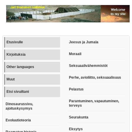
Etusivulle
Jeesus ja Jumala
Moraali
Kirjoituksia
Seksuaalivähemmistöt
Other languages
Perhe, avioliitto, seksuaalisuus
Muut
Pelastus
Etsi sivuiltani
Parantuminen, vapautuminen,
Dinosaurussivu,
terveys
ajoituskysymys
Seurakunta
Evoluutioteoria
Eksytys
Raamatun historia