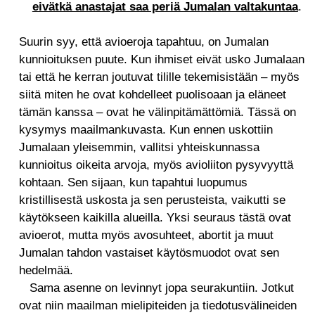
eivätkä anastajat saa periä Jumalan valtakuntaa
.
Suurin syy, että avioeroja tapahtuu, on Jumalan
kunnioituksen puute. Kun ihmiset eivät usko Jumalaan
tai että he kerran joutuvat tilille tekemisistään – myös
siitä miten he ovat kohdelleet puolisoaan ja eläneet
tämän kanssa – ovat he välinpitämättömiä. Tässä on
kysymys maailmankuvasta. Kun ennen uskottiin
Jumalaan yleisemmin, vallitsi yhteiskunnassa
kunnioitus oikeita arvoja, myös avioliiton pysyvyyttä
kohtaan. Sen sijaan, kun tapahtui luopumus
kristillisestä uskosta ja sen perusteista, vaikutti se
käytökseen kaikilla alueilla. Yksi seuraus tästä ovat
avioerot, mutta myös avosuhteet, abortit ja muut
Jumalan tahdon vastaiset käytösmuodot ovat sen
hedelmää.
Sama asenne on levinnyt jopa seurakuntiin. Jotkut
ovat niin maailman mielipiteiden ja tiedotusvälineiden