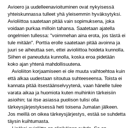
Avioero ja uudelleenavioituminen ovat nykyisessä
yhteiskunnassa tulleet yhä yleisemmin hyväksytyksi.
Avioliittoa saatetaan pitää vain sopimuksena, joka
voidaan purkaa milloin tahansa. Saatetaan ajatella
ongelmien tullessa: "voimmehan aina erota, jos tästä ei
tule mitään". Porttia erolle saatetaan pitää avoinna ja
juuri se aiheuttaa sen, ettei avioliittoa hoideta kunnolla.
Siihen ei paneuduta kunnolla, koska eroa pidetään
koko ajan yhtenä mahdollisuutena.
Avioliiton korjaamiseen ei ole muuta vaihtoehtoa kuin
että alkaa uudestaan sitoutua suhteeseensa. Toista ei
kannata pitää itsestäänselvyytenä, vaan hänelle tulee
varata aikaa ja huomiota kuten muihinkin tärkeisiin
asioihin; tai itse asiassa puolison tulisi olla
tärkeysjärjestyksessä heti toisena Jumalan jälkeen.
Jos meillä on oikea tärkeysjärjestys, estää se suhdetta
täysin kuihtumasta.