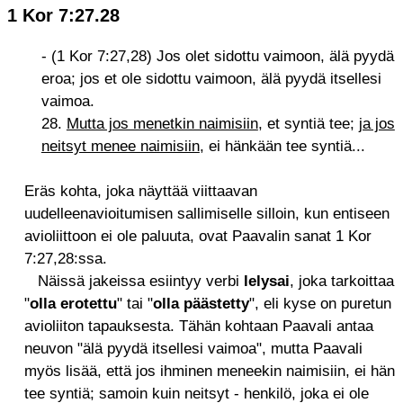
1 Kor 7:27.28
- (1 Kor 7:27,28) Jos olet sidottu vaimoon, älä pyydä
eroa; jos et ole sidottu vaimoon, älä pyydä itsellesi
vaimoa.
28.
Mutta jos menetkin naimisiin
, et syntiä tee;
ja jos
neitsyt menee naimisiin
, ei hänkään tee syntiä...
Eräs kohta, joka näyttää viittaavan
uudelleenavioitumisen sallimiselle silloin, kun entiseen
avioliittoon ei ole paluuta, ovat Paavalin sanat 1 Kor
7:27,28:ssa.
Näissä jakeissa esiintyy verbi
lelysai
, joka tarkoittaa
"
olla erotettu
" tai "
olla päästetty
", eli kyse on puretun
avioliiton tapauksesta. Tähän kohtaan Paavali antaa
neuvon "älä pyydä itsellesi vaimoa", mutta Paavali
myös lisää, että jos ihminen meneekin naimisiin, ei hän
tee syntiä; samoin kuin neitsyt - henkilö, joka ei ole