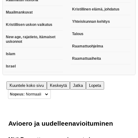
Kristillinen elämä, johdatus
Maailmankuvat
Yhteiskunnan kehitys
Kristillisen uskon vaikutus
Talous
New age, rajatieto, itämaiset
uskonnot
Raamattuohjelma
Islam
Raamattuaiheita
Israel
Kuuntele koko sivu
Keskeytä
Jatka
Lopeta
Nopeus:
Avioero ja uudelleenavioituminen