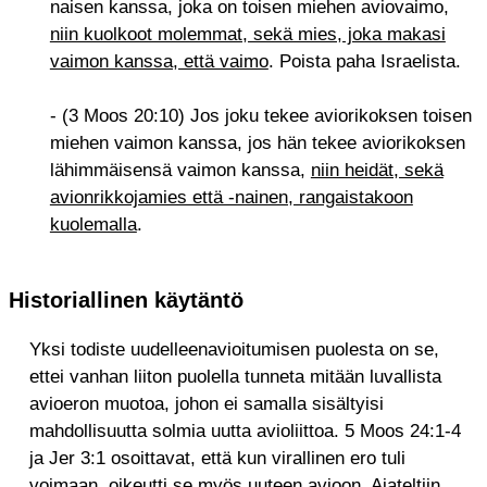
naisen kanssa, joka on toisen miehen aviovaimo,
niin kuolkoot molemmat, sekä mies, joka makasi
vaimon kanssa, että vaimo
. Poista paha Israelista.
- (3 Moos 20:10) Jos joku tekee aviorikoksen toisen
miehen vaimon kanssa, jos hän tekee aviorikoksen
lähimmäisensä vaimon kanssa,
niin heidät, sekä
avionrikkojamies että -nainen, rangaistakoon
kuolemalla
.
Historiallinen käytäntö
Yksi todiste uudelleenavioitumisen puolesta on se,
ettei vanhan liiton puolella tunneta mitään luvallista
avioeron muotoa, johon ei samalla sisältyisi
mahdollisuutta solmia uutta avioliittoa. 5 Moos 24:1-4
ja Jer 3:1 osoittavat, että kun virallinen ero tuli
voimaan, oikeutti se myös uuteen avioon. Ajateltiin,