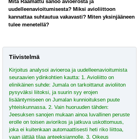
Mitä Raamattu sanoo avioerosta ja
uudelleenavioitumisesta? Miksi avioliittoon
kannattaa suhtautua vakavasti? Miten yksinjääneen
tulee menetellä?
Tiivistelmä
Kirjoitus analysoi avioeroa ja uudelleenavioitumista
seuraavien ydinkohtien kautta: 1. Avioliitto on
elinikäinen suhde: Jumala on tarkoittanut avioliiton
pysyväksi liitoksi, ja suurin syy erojen
lisääntymiseen on Jumalan kunnioituksen puute
yhteiskunnassa. 2. Vain huoruuden tähden:
Jeesuksen sanojen mukaan ainoa luvallinen peruste
erolle on toisen aviorikos ja jatkuva uskottomuus,
joka ei kuitenkaan automaattisesti heti riko liittoa,
vaan jättää tilaa anteeksiannolle. 3. Oikeus