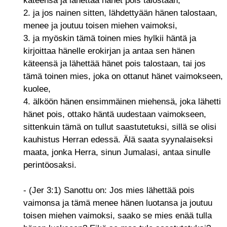
2. ja jos nainen sitten, lähdettyään hänen talostaan,
menee ja joutuu toisen miehen vaimoksi,
3. ja myöskin tämä toinen mies hylkii häntä ja
kirjoittaa hänelle erokirjan ja antaa sen hänen
käteensä ja lähettää hänet pois talostaan, tai jos
tämä toinen mies, joka on ottanut hänet vaimokseen,
kuolee,
4. älköön hänen ensimmäinen miehensä, joka lähetti
hänet pois, ottako häntä uudestaan vaimokseen,
sittenkuin tämä on tullut saastutetuksi, sillä se olisi
kauhistus Herran edessä. Älä saata syynalaiseksi
maata, jonka Herra, sinun Jumalasi, antaa sinulle
perintöosaksi.
- (Jer 3:1) Sanottu on: Jos mies lähettää pois
vaimonsa ja tämä menee hänen luotansa ja joutuu
toisen miehen vaimoksi, saako se mies enää tulla