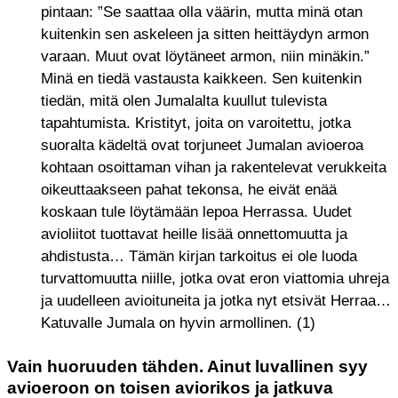
pintaan: ”Se saattaa olla väärin, mutta minä otan
kuitenkin sen askeleen ja sitten heittäydyn armon
varaan. Muut ovat löytäneet armon, niin minäkin.”
Minä en tiedä vastausta kaikkeen. Sen kuitenkin
tiedän, mitä olen Jumalalta kuullut tulevista
tapahtumista. Kristityt, joita on varoitettu, jotka
suoralta kädeltä ovat torjuneet Jumalan avioeroa
kohtaan osoittaman vihan ja rakentelevat verukkeita
oikeuttaakseen pahat tekonsa, he eivät enää
koskaan tule löytämään lepoa Herrassa. Uudet
avioliitot tuottavat heille lisää onnettomuutta ja
ahdistusta… Tämän kirjan tarkoitus ei ole luoda
turvattomuutta niille, jotka ovat eron viattomia uhreja
ja uudelleen avioituneita ja jotka nyt etsivät Herraa…
Katuvalle Jumala on hyvin armollinen. (1)
Vain huoruuden tähden. Ainut luvallinen syy
avioeroon on toisen aviorikos ja jatkuva