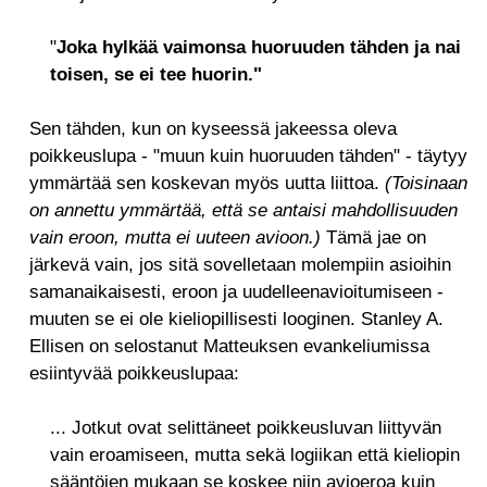
"
Joka hylkää vaimonsa huoruuden tähden ja nai
toisen, se ei tee huorin."
Sen tähden, kun on kyseessä jakeessa oleva
poikkeuslupa - "muun kuin huoruuden tähden" - täytyy
ymmärtää sen koskevan myös uutta liittoa.
(Toisinaan
on annettu ymmärtää, että se antaisi mahdollisuuden
vain eroon, mutta ei uuteen avioon.)
Tämä jae on
järkevä vain, jos sitä sovelletaan molempiin asioihin
samanaikaisesti, eroon ja uudelleenavioitumiseen -
muuten se ei ole kieliopillisesti looginen. Stanley A.
Ellisen on selostanut Matteuksen evankeliumissa
esiintyvää poikkeuslupaa:
... Jotkut ovat selittäneet poikkeusluvan liittyvän
vain eroamiseen, mutta sekä logiikan että kieliopin
sääntöjen mukaan se koskee niin avioeroa kuin