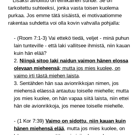
Lisäksi avioliitto on elinikäinen suhde. Se on
tarkoitettu suhteeksi, jonka vasta toisen kuolema
purkaa. Jos emme tätä sisäistä, ei motivaatiomme
rakentaa suhdetta voi olla kovin vahvalla pohjalla:
- (Room 7:1-3) Vai ettekö tiedä, veljet - minä puhun
lain tunteville - että laki vallitsee ihmistä, niin kauan
kuin hän elää?
2.
Niinpä sitoo laki naidun vaimon hänen elossa
olevaan mieheensä
; mutta jos mies kuolee, on
vaimo irti tästä miehen laista
.
3. Sentähden hän saa avionrikkojan nimen, jos
miehensä eläessä antautuu toiselle miehelle; mutta
jos mies kuolee, on hän vapaa siitä laista, niin ettei
hän ole avionrikkoja, jos menee toiselle miehelle.
- (1 Kor 7:39)
Vaimo on sidottu, niin kauan kuin
hänen miehensä elää
,
mutta jos mies kuolee, on