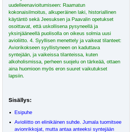
uudelleenavioitumiseen: Raamatun
kokonaisilmoitus, alkuperäinen laki, historiallinen
käytäntö sekä Jeesuksen ja Paavalin opetukset
osoittavat, että uskollisena pysyneellä ja
yksinjääneellä puolisolla on oikeus solmia uusi
avioliitto. 4. Syyllisen menettely ja vaikeat tilanteet:
Aviorikokseen syyllistyneen on kaduttava
syntejään, ja vaikeissa tilanteissa, kuten
alkoholismissa, perheen suojelu on tärkeää, ottaen
aina huomioon myös eron suuret vaikutukset
lapsiin.
Sisällys:
Esipuhe
Avioliitto on elinikäinen suhde. Jumala tuomitsee
avionrikkojat, mutta antaa anteeksi syntejään