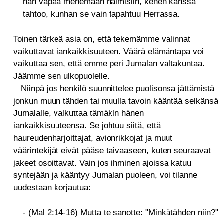
hän vapaa menemään naimisiin, kenen kanssa
tahtoo, kunhan se vain tapahtuu Herrassa.
Toinen tärkeä asia on, että tekemämme valinnat
vaikuttavat iankaikkisuuteen. Väärä elämäntapa voi
vaikuttaa sen, että emme peri Jumalan valtakuntaa.
Jäämme sen ulkopuolelle.
Niinpä jos henkilö suunnittelee puolisonsa jättämistä
jonkun muun tähden tai muulla tavoin kääntää selkänsä
Jumalalle, vaikuttaa tämäkin hänen
iankaikkisuuteensa. Se johtuu siitä, että
haureudenharjoittajat, avionrikkojat ja muut
väärintekijät eivät pääse taivaaseen, kuten seuraavat
jakeet osoittavat. Vain jos ihminen ajoissa katuu
syntejään ja kääntyy Jumalan puoleen, voi tilanne
uudestaan korjautua:
- (Mal 2:14-16) Mutta te sanotte: "Minkätähden niin?"