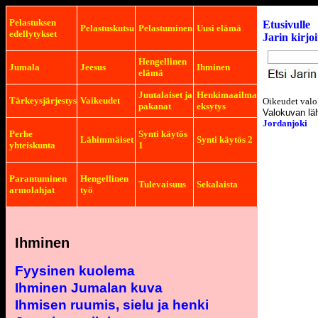
Pelastuksen
Etusivulle
Pelastuskutsu
Pelastuminen
Uusi elämä
edellytykset
Jarin kirjo
Hengellinen
Jumala
Jeesus
Ihminen
elämä
Juutalaiset ja
Henkimaailma
Tärkeysjärjestys
Vaikeudet
Oikeudet valo
pakanat
eksytys
Valokuvan lä
Jordanjoki
Perhe
Synti käytös
Lähimmäiset
Synti käytös 2
yhteiskunta
1
Parantuminen
Hengellinen
Tulevaisuus
Sekalaista
armolahjat
työ
Ihminen
Fyysinen kuolema
Ihminen Jumalan kuva
Ihmisen ruumis, sielu ja henki