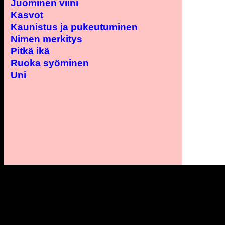
Juominen viini
Kasvot
Kaunistus ja pukeutuminen
Nimen merkitys
Pitkä ikä
Ruoka syöminen
Uni