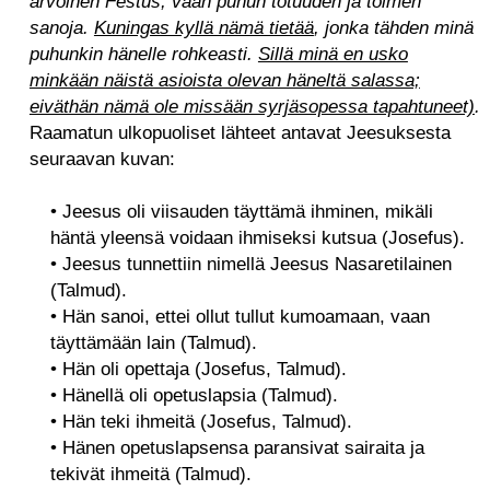
arvoinen Festus, vaan puhun totuuden ja toimen
sanoja.
Kuningas kyllä nämä tietää
, jonka tähden minä
puhunkin hänelle rohkeasti.
Sillä minä en usko
minkään näistä asioista olevan häneltä salassa;
eiväthän nämä ole missään syrjäsopessa tapahtuneet)
.
Raamatun ulkopuoliset lähteet antavat Jeesuksesta
seuraavan kuvan:
• Jeesus oli viisauden täyttämä ihminen, mikäli
häntä yleensä voidaan ihmiseksi kutsua (Josefus).
• Jeesus tunnettiin nimellä Jeesus Nasaretilainen
(Talmud).
• Hän sanoi, ettei ollut tullut kumoamaan, vaan
täyttämään lain (Talmud).
• Hän oli opettaja (Josefus, Talmud).
• Hänellä oli opetuslapsia (Talmud).
• Hän teki ihmeitä (Josefus, Talmud).
• Hänen opetuslapsensa paransivat sairaita ja
tekivät ihmeitä (Talmud).