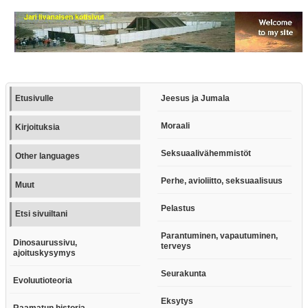
Etusivulle
Jeesus ja Jumala
Moraali
Kirjoituksia
Seksuaalivähemmistöt
Other languages
Perhe, avioliitto, seksuaalisuus
Muut
Pelastus
Etsi sivuiltani
Parantuminen, vapautuminen,
Dinosaurussivu,
terveys
ajoituskysymys
Seurakunta
Evoluutioteoria
Eksytys
Raamatun historia