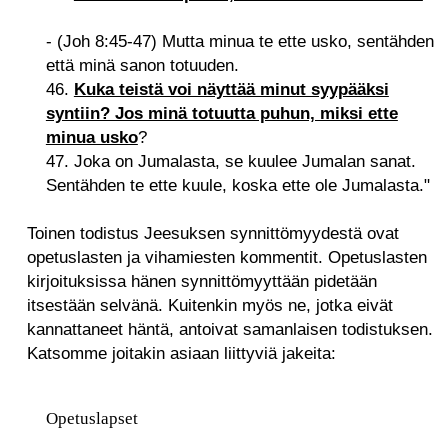
- (Joh 8:45-47) Mutta minua te ette usko, sentähden
että minä sanon totuuden.
46.
Kuka teistä voi näyttää minut syypääksi
syntiin? Jos minä totuutta puhun, miksi ette
minua usko
?
47. Joka on Jumalasta, se kuulee Jumalan sanat.
Sentähden te ette kuule, koska ette ole Jumalasta."
Toinen todistus Jeesuksen synnittömyydestä ovat
opetuslasten ja vihamiesten kommentit. Opetuslasten
kirjoituksissa hänen synnittömyyttään pidetään
itsestään selvänä. Kuitenkin myös ne, jotka eivät
kannattaneet häntä, antoivat samanlaisen todistuksen.
Katsomme joitakin asiaan liittyviä jakeita:
Opetuslapset