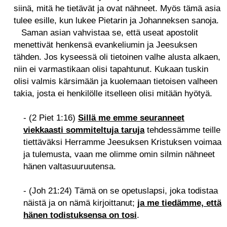
siinä, mitä he tietävät ja ovat nähneet. Myös tämä asia
tulee esille, kun lukee Pietarin ja Johanneksen sanoja.
Saman asian vahvistaa se, että useat apostolit
menettivät henkensä evankeliumin ja Jeesuksen
tähden. Jos kyseessä oli tietoinen valhe alusta alkaen,
niin ei varmastikaan olisi tapahtunut. Kukaan tuskin
olisi valmis kärsimään ja kuolemaan tietoisen valheen
takia, josta ei henkilölle itselleen olisi mitään hyötyä.
- (2 Piet 1:16)
Sillä me emme seuranneet
viekkaasti sommiteltuja taruja
tehdessämme teille
tiettäväksi Herramme Jeesuksen Kristuksen voimaa
ja tulemusta, vaan me olimme omin silmin nähneet
hänen valtasuuruutensa.
- (Joh 21:24) Tämä on se opetuslapsi, joka todistaa
näistä ja on nämä kirjoittanut;
ja me tiedämme, että
hänen todistuksensa on tosi
.