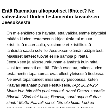
Entä Raamatun ulkopuoliset lähteet? Ne
vahvistavat Uuden testamentin kuvauksen
Jeesuksesta
On mielenkiintoista havaita, että vaikka emme käyttäisi
mitään Uuden testamentin kirjoituksia tai muuta
kristillistä materiaalia, voisimme ei-kristillisistä
lähteistä saada selville Jeesuksen elämän pääpiirteet.
Maalliset lähteet tuovat esille samoja piirteitä
Jeesuksen ja alkuseurakunnan elämästä kuin mitä
Uusi testamentti esittää. Tämä osoittaa, miten Uuden
testamentin tapahtumat ovat olleet yleisessä tiedossa.
Ne eivät tapahtuneet missään syrjäsopessa, kuten
Paavali aikanaan puhui Festukselle.
(Apt 26:24-26:
Mutta kun hän näin puolustautui, sanoi Festus suurella
äänellä: "Sinä olet hullu, Paavali, suuri oppi hulluttaa
sinut." Mutta Paavali sanoi: "En ole hullu, korkea-