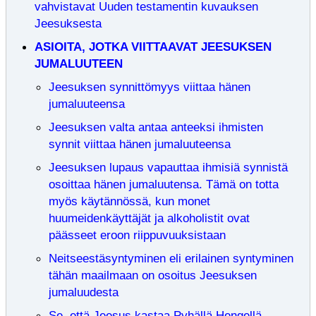
vahvistavat Uuden testamentin kuvauksen
Jeesuksesta
ASIOITA, JOTKA VIITTAAVAT JEESUKSEN
JUMALUUTEEN
Jeesuksen synnittömyys viittaa hänen
jumaluuteensa
Jeesuksen valta antaa anteeksi ihmisten
synnit viittaa hänen jumaluuteensa
Jeesuksen lupaus vapauttaa ihmisiä synnistä
osoittaa hänen jumaluutensa. Tämä on totta
myös käytännössä, kun monet
huumeidenkäyttäjät ja alkoholistit ovat
päässeet eroon riippuvuuksistaan
Neitseestäsyntyminen eli erilainen syntyminen
tähän maailmaan on osoitus Jeesuksen
jumaluudesta
Se, että Jeesus kastaa Pyhällä Hengellä,