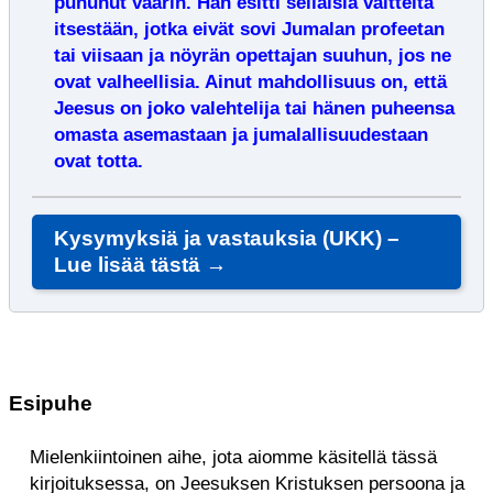
puhunut väärin. Hän esitti sellaisia väitteitä
itsestään, jotka eivät sovi Jumalan profeetan
tai viisaan ja nöyrän opettajan suuhun, jos ne
ovat valheellisia. Ainut mahdollisuus on, että
Jeesus on joko valehtelija tai hänen puheensa
omasta asemastaan ja jumalallisuudestaan
ovat totta.
Kysymyksiä ja vastauksia (UKK) –
Lue lisää tästä →
Esipuhe
Mielenkiintoinen aihe, jota aiomme käsitellä tässä
kirjoituksessa, on Jeesuksen Kristuksen persoona ja