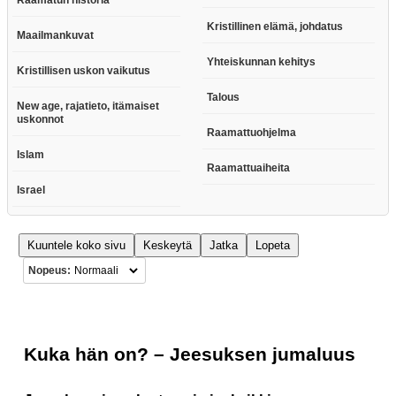
Kristillinen elämä, johdatus
Maailmankuvat
Yhteiskunnan kehitys
Kristillisen uskon vaikutus
Talous
New age, rajatieto, itämaiset
uskonnot
Raamattuohjelma
Islam
Raamattuaiheita
Israel
Kuuntele koko sivu
Keskeytä
Jatka
Lopeta
Nopeus:
Kuka hän on? – Jeesuksen jumaluus