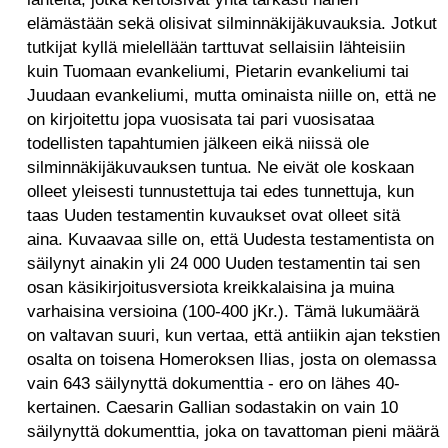
elämästään sekä olisivat silminnäkijäkuvauksia. Jotkut
tutkijat kyllä mielellään tarttuvat sellaisiin lähteisiin
kuin Tuomaan evankeliumi, Pietarin evankeliumi tai
Juudaan evankeliumi, mutta ominaista niille on, että ne
on kirjoitettu jopa vuosisata tai pari vuosisataa
todellisten tapahtumien jälkeen eikä niissä ole
silminnäkijäkuvauksen tuntua. Ne eivät ole koskaan
olleet yleisesti tunnustettuja tai edes tunnettuja, kun
taas Uuden testamentin kuvaukset ovat olleet sitä
aina. Kuvaavaa sille on, että Uudesta testamentista on
säilynyt ainakin yli 24 000 Uuden testamentin tai sen
osan käsikirjoitusversiota kreikkalaisina ja muina
varhaisina versioina (100-400 jKr.). Tämä lukumäärä
on valtavan suuri, kun vertaa, että antiikin ajan tekstien
osalta on toisena Homeroksen Ilias, josta on olemassa
vain 643 säilynyttä dokumenttia - ero on lähes 40-
kertainen. Caesarin Gallian sodastakin on vain 10
säilynyttä dokumenttia, joka on tavattoman pieni määrä