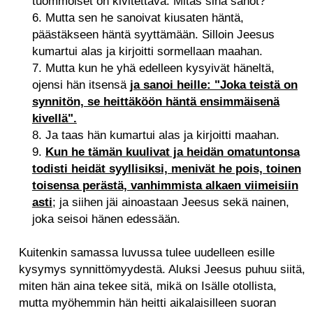
tuommoiset on kivitettävä. Mitäs sinä sanot?"
6. Mutta sen he sanoivat kiusaten häntä,
päästäkseen häntä syyttämään. Silloin Jeesus
kumartui alas ja kirjoitti sormellaan maahan.
7. Mutta kun he yhä edelleen kysyivät häneltä,
ojensi hän itsensä
ja sanoi heille: "Joka teistä on
synnitön, se heittäköön häntä ensimmäisenä
kivellä".
8. Ja taas hän kumartui alas ja kirjoitti maahan.
9.
Kun he tämän kuulivat ja heidän omatuntonsa
todisti heidät syyllisiksi, menivät he pois, toinen
toisensa perästä, vanhimmista alkaen viimeisiin
asti
; ja siihen jäi ainoastaan Jeesus sekä nainen,
joka seisoi hänen edessään.
Kuitenkin samassa luvussa tulee uudelleen esille
kysymys synnittömyydestä. Aluksi Jeesus puhuu siitä,
miten hän aina tekee sitä, mikä on Isälle otollista,
mutta myöhemmin hän heitti aikalaisilleen suoran