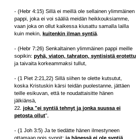
- (Hebr 4:15) Sillä ei meillä ole sellainen ylimmäinen
pappi, joka ei voi sääliä meidän heikkouksiamme,
vaan joka on ollut kaikessa kiusattu samalla lailla
kuin mekin,
kuitenkin ilman syntiä
.
- (Hebr 7:26) Senkaltainen ylimmäinen pappi meille
sopikin:
pyhä, viaton, tahraton, syntisistä erotettu
ja taivaita korkeammaksi tullut,
- (1 Piet 2:21,22) Sillä siihen te olette kutsutut,
koska Kristuskin kärsi teidän puolestanne, jättäen
teille esikuvan, että te noudattaisitte hänen
jälkiänsä,
22.
joka "ei syntiä tehnyt ja jonka suussa ei
petosta ollut
",
- (1 Joh 3:5) Ja te tiedätte hänen ilmestyneen
ottamaan pois synnit;
ja hänessä ei ole syntiä
.