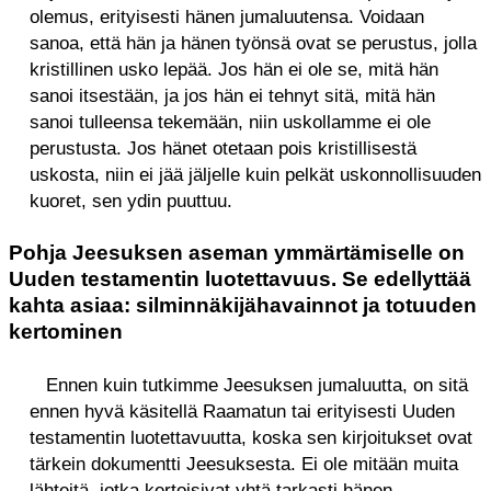
olemus, erityisesti hänen jumaluutensa. Voidaan
sanoa, että hän ja hänen työnsä ovat se perustus, jolla
kristillinen usko lepää. Jos hän ei ole se, mitä hän
sanoi itsestään, ja jos hän ei tehnyt sitä, mitä hän
sanoi tulleensa tekemään, niin uskollamme ei ole
perustusta. Jos hänet otetaan pois kristillisestä
uskosta, niin ei jää jäljelle kuin pelkät uskonnollisuuden
kuoret, sen ydin puuttuu.
Pohja Jeesuksen aseman ymmärtämiselle on
Uuden testamentin luotettavuus. Se edellyttää
kahta asiaa: silminnäkijähavainnot ja totuuden
kertominen
Ennen kuin tutkimme Jeesuksen jumaluutta, on sitä
ennen hyvä käsitellä Raamatun tai erityisesti Uuden
testamentin luotettavuutta, koska sen kirjoitukset ovat
tärkein dokumentti Jeesuksesta. Ei ole mitään muita
lähteitä, jotka kertoisivat yhtä tarkasti hänen