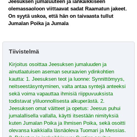
Jeesuksen jumaluuteen ja iankaikkiseen
olemassaoloon viittaavat sadat Raamatun jakeet.
On syytä uskoa, että hän on taivaasta tullut
Jumalan Poika ja Jumala
Tiivistelmä
Kirjoitus osoittaa Jeesuksen jumaluuden ja
ainutlaatuisen aseman seuraavien ydinkohtien
kautta: 1. Jeesuksen teot ja luonne: Synnittömyys,
neitseestäsyntyminen, valta antaa syntejä anteeksi
sekä voima vapauttaa ihmisiä riippuvuuksista
todistavat yliluonnollisesta alkuperästä. 2.
Jeesuksen omat väitteet ja opetus: Jeesus puhui
jumalallisella vallalla, käytti itsestään nimityksiä
kuten Jumalan Poika ja Ihmisen Poika, sekä osoitti
olevansa kaikkialla läsnäoleva Tuomari ja Messias.