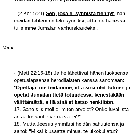
- (2 Kor 5:21)
Sen, joka ei synnistä tiennyt
, hän
meidän tähtemme teki synniksi, että me hänessä
tulisimme Jumalan vanhurskaudeksi.
Muut
- (Matt 22:16-18) Ja he lähettivät hänen luoksensa
opetuslapsensa herodilaisten kanssa sanomaan:
"
Opettaja, me tiedämme, että sinä olet totinen ja
opetat Jumalan tietä totuudessa, kenestäkään
välittämättä, sillä sinä et katso henkilöön
.
17. Sano siis meille: miten arvelet? Onko luvallista
antaa keisarille veroa vai ei?"
18. Mutta Jeesus ymmärsi heidän pahuutensa ja
sanoi: "Miksi kiusaatte minua, te ulkokullatut?