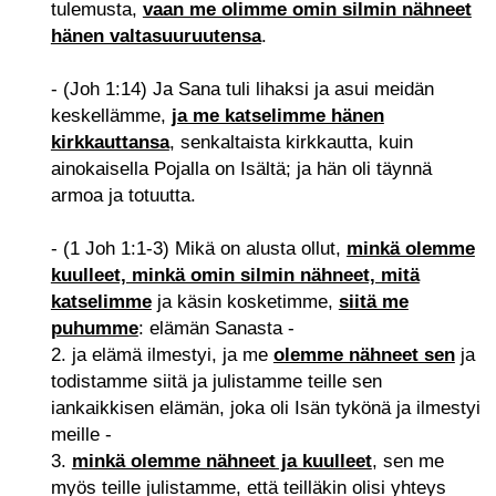
tulemusta,
vaan me olimme omin silmin nähneet
hänen valtasuuruutensa
.
- (Joh 1:14) Ja Sana tuli lihaksi ja asui meidän
keskellämme,
ja me katselimme hänen
kirkkauttansa
, senkaltaista kirkkautta, kuin
ainokaisella Pojalla on Isältä; ja hän oli täynnä
armoa ja totuutta.
- (1 Joh 1:1-3) Mikä on alusta ollut,
minkä olemme
kuulleet, minkä omin silmin nähneet, mitä
katselimme
ja käsin kosketimme,
siitä me
puhumme
: elämän Sanasta -
2. ja elämä ilmestyi, ja me
olemme nähneet sen
ja
todistamme siitä ja julistamme teille sen
iankaikkisen elämän, joka oli Isän tykönä ja ilmestyi
meille -
3.
minkä olemme nähneet ja kuulleet
, sen me
myös teille julistamme, että teilläkin olisi yhteys