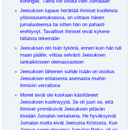
kuningas. Tämä voi viitata vain Jumalaan
Jeesuksen lupaus herättää ihmiset kuolleista
ylösnousemuksessa, on viittaus hänen
jumaluuteensa tai sitten hän on pahasti
erehtynyt. Tavalliset ihmiset eivät kykene
tällaista tekemään
Jeesuksen olo Isän tykönä, ennen kuin hän tuli
maan päälle, viittaa selvästi Jeesuksen
iankaikkiseen olemassaoloon
Jeesuksen läheinen suhde Isään on osoitus
Jeesuksen erilaisesta asemasta muihin
ihmisiin verrattuna
Monet eivät ole koskaan käsittäneet
Jeesuksen kuolinsyytä. Se oli juuri se, että
ihmiset ymmärsivät Jeesuksen pitävän
itseään Jumalan vertaisena. He hyväksyivät
Jumalan mutta eivät Jeesusta Kristusta. Kun
Jeesus sanoi olevansa Jumalan Poika, oli se