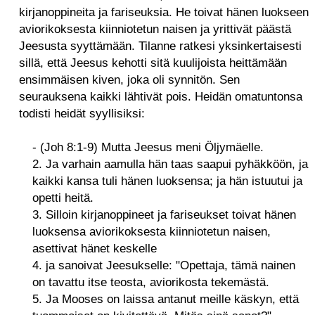
kirjanoppineita ja fariseuksia. He toivat hänen luokseen
aviorikoksesta kiinniotetun naisen ja yrittivät päästä
Jeesusta syyttämään. Tilanne ratkesi yksinkertaisesti
sillä, että Jeesus kehotti sitä kuulijoista heittämään
ensimmäisen kiven, joka oli synnitön. Sen
seurauksena kaikki lähtivät pois. Heidän omatuntonsa
todisti heidät syyllisiksi:
- (Joh 8:1-9) Mutta Jeesus meni Öljymäelle.
2. Ja varhain aamulla hän taas saapui pyhäkköön, ja
kaikki kansa tuli hänen luoksensa; ja hän istuutui ja
opetti heitä.
3. Silloin kirjanoppineet ja fariseukset toivat hänen
luoksensa aviorikoksesta kiinniotetun naisen,
asettivat hänet keskelle
4. ja sanoivat Jeesukselle: "Opettaja, tämä nainen
on tavattu itse teosta, aviorikosta tekemästä.
5. Ja Mooses on laissa antanut meille käskyn, että