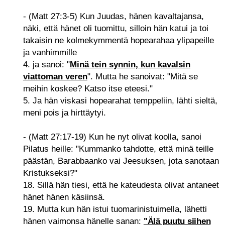
- (Matt 27:3-5) Kun Juudas, hänen kavaltajansa,
näki, että hänet oli tuomittu, silloin hän katui ja toi
takaisin ne kolmekymmentä hopearahaa ylipapeille
ja vanhimmille
4. ja sanoi: "
Minä tein synnin, kun kavalsin
viattoman veren
". Mutta he sanoivat: "Mitä se
meihin koskee? Katso itse eteesi."
5. Ja hän viskasi hopearahat temppeliin, lähti sieltä,
meni pois ja hirttäytyi.
- (Matt 27:17-19) Kun he nyt olivat koolla, sanoi
Pilatus heille: "Kummanko tahdotte, että minä teille
päästän, Barabbaanko vai Jeesuksen, jota sanotaan
Kristukseksi?"
18. Sillä hän tiesi, että he kateudesta olivat antaneet
hänet hänen käsiinsä.
19. Mutta kun hän istui tuomarinistuimella, lähetti
hänen vaimonsa hänelle sanan:
"Älä puutu siihen