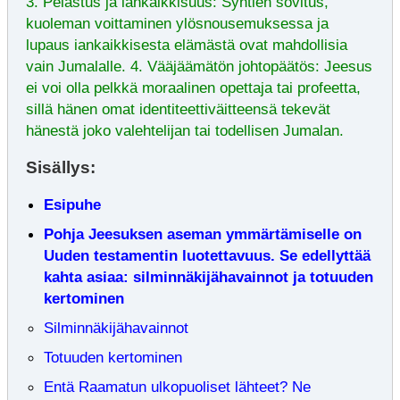
3. Pelastus ja iankaikkisuus: Syntien sovitus,
kuoleman voittaminen ylösnousemuksessa ja
lupaus iankaikkisesta elämästä ovat mahdollisia
vain Jumalalle. 4. Vääjäämätön johtopäätös: Jeesus
ei voi olla pelkkä moraalinen opettaja tai profeetta,
sillä hänen omat identiteettiväitteensä tekevät
hänestä joko valehtelijan tai todellisen Jumalan.
Sisällys:
Esipuhe
Pohja Jeesuksen aseman ymmärtämiselle on
Uuden testamentin luotettavuus. Se edellyttää
kahta asiaa: silminnäkijähavainnot ja totuuden
kertominen
Silminnäkijähavainnot
Totuuden kertominen
Entä Raamatun ulkopuoliset lähteet? Ne