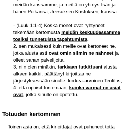
meidän kanssamme; ja meillä on yhteys Isän ja
hänen Poikansa, Jeesuksen Kristuksen, kanssa.
- (Luuk 1:1-4) Koska monet ovat ryhtyneet
tekemään kertomusta
meidän keskuudessamme
tosiksi tunnetuista tapahtumista
,
2. sen mukaisesti kuin meille ovat kertoneet ne,
jotka alusta asti
ovat omin silmin ne nähneet
ja
olleet sanan palvelijoita,
3. niin olen minäkin,
tarkkaan tutkittuani
alusta
alkaen kaikki, päättänyt kirjoittaa ne
järjestyksessään sinulle, korkea-arvoinen Teofilus,
4. että oppisit tuntemaan,
kuinka varmat ne asiat
ovat
, jotka sinulle on opetettu.
Totuuden kertominen
Toinen asia on, että kirjoittajat ovat puhuneet totta