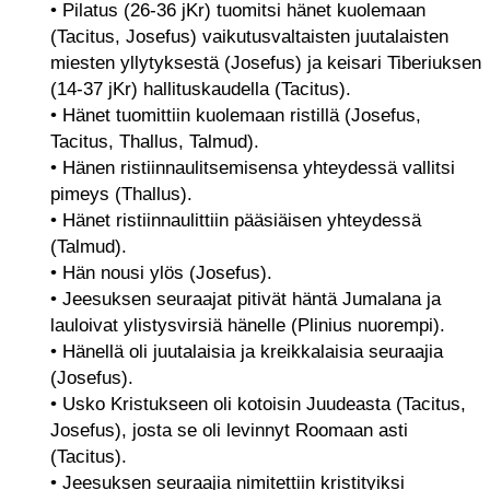
• Pilatus (26-36 jKr) tuomitsi hänet kuolemaan
(Tacitus, Josefus) vaikutusvaltaisten juutalaisten
miesten yllytyksestä (Josefus) ja keisari Tiberiuksen
(14-37 jKr) hallituskaudella (Tacitus).
• Hänet tuomittiin kuolemaan ristillä (Josefus,
Tacitus, Thallus, Talmud).
• Hänen ristiinnaulitsemisensa yhteydessä vallitsi
pimeys (Thallus).
• Hänet ristiinnaulittiin pääsiäisen yhteydessä
(Talmud).
• Hän nousi ylös (Josefus).
• Jeesuksen seuraajat pitivät häntä Jumalana ja
lauloivat ylistysvirsiä hänelle (Plinius nuorempi).
• Hänellä oli juutalaisia ja kreikkalaisia seuraajia
(Josefus).
• Usko Kristukseen oli kotoisin Juudeasta (Tacitus,
Josefus), josta se oli levinnyt Roomaan asti
(Tacitus).
• Jeesuksen seuraajia nimitettiin kristityiksi