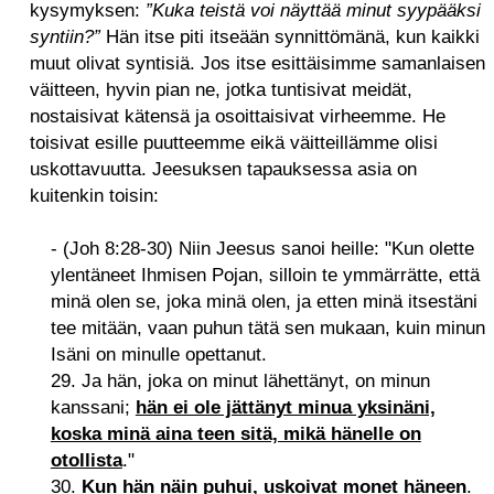
kysymyksen:
”Kuka teistä voi näyttää minut syypääksi
syntiin?”
Hän itse piti itseään synnittömänä, kun kaikki
muut olivat syntisiä. Jos itse esittäisimme samanlaisen
väitteen, hyvin pian ne, jotka tuntisivat meidät,
nostaisivat kätensä ja osoittaisivat virheemme. He
toisivat esille puutteemme eikä väitteillämme olisi
uskottavuutta. Jeesuksen tapauksessa asia on
kuitenkin toisin:
- (Joh 8:28-30) Niin Jeesus sanoi heille: "Kun olette
ylentäneet Ihmisen Pojan, silloin te ymmärrätte, että
minä olen se, joka minä olen, ja etten minä itsestäni
tee mitään, vaan puhun tätä sen mukaan, kuin minun
Isäni on minulle opettanut.
29. Ja hän, joka on minut lähettänyt, on minun
kanssani;
hän ei ole jättänyt minua yksinäni,
koska minä aina teen sitä, mikä hänelle on
otollista
."
30.
Kun hän näin puhui, uskoivat monet häneen
.