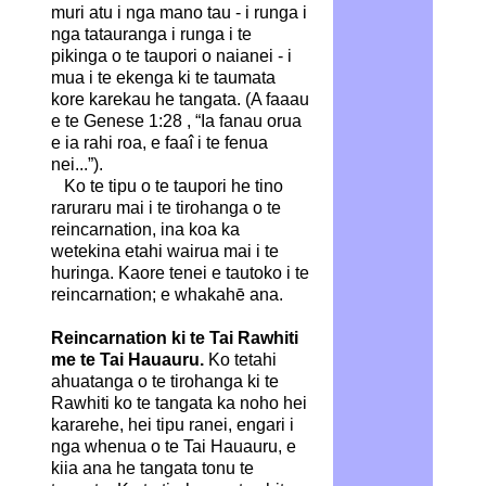
muri atu i nga mano tau - i runga i
nga tatauranga i runga i te
pikinga o te taupori o naianei - i
mua i te ekenga ki te taumata
kore karekau he tangata. (A faaau
e te Genese 1:28 , “Ia fanau orua
e ia rahi roa, e faaî i te fenua
nei...”).
Ko te tipu o te taupori he tino
raruraru mai i te tirohanga o te
reincarnation, ina koa ka
wetekina etahi wairua mai i te
huringa. Kaore tenei e tautoko i te
reincarnation; e whakahē ana.
Reincarnation ki te Tai Rawhiti
me te Tai Hauauru.
Ko tetahi
ahuatanga o te tirohanga ki te
Rawhiti ko te tangata ka noho hei
kararehe, hei tipu ranei, engari i
nga whenua o te Tai Hauauru, e
kiia ana he tangata tonu te