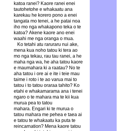
katoa ranei? Kaore ranei enei
tautohetohe e whakaatu ana
karekau he korero pono a enei
tangata mo tenei, a he patai noa
iho mo nga whakapono teka o te
katoa? Akene kaore ano enei
waahi me nga oranga o mua.
Ko tetahi atu raruraru nui ake,
mena kua noho tatou ki tera ao
mo nga tekau, rau tau ranei, a he
maha nga wa, he aha tatou kaore
e maumahara ki a raatau? No te
aha tatou i ore ai e ite i teie mau
taime i roto i te ao varua mai to
tatou i to tatou oraraa tahito? Ko
etahi e whakamarama ana i tenei
ngaro o te mahara ma te kii kua
murua pea to tatou
mahara. Engari ki te murua o
tatou mahara me pehea e taea ai
e tatou te whakaatu ka puta te
reincarnation? Mena kaore tatou