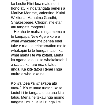
ko Leslie Flint kua mate nei, i
hono atu ki nga tangata penei i a
Marilyn Monroe, Valentino, Kuini
Wikitoria, Mahatma Gandhi,
Shakespeare, Chopin, me etahi
atu tangata rongonui.
He aha te maha o nga mema o
te kaupapa New Age e kore e
whai whakaaro me pehea enei
take e rua - te reincarnation me te
whakapiri ki te hunga mate - ka
whai mana i te wa kotahi. Mena
ka ngana tatou ki te whakakotahi i
a raatau ka raru noa o tatou
ringa. Ka kite tatou i tenei i nga
tauira e whai ake nei:
Ko wai pea ka whakapā atu
tatou?
Ko te uaua tuatahi ko te
tautuhi i te tangata e pa ana ki a
tatou. Mena he tekau nga momo
tangata i muri i a ia i runga i te