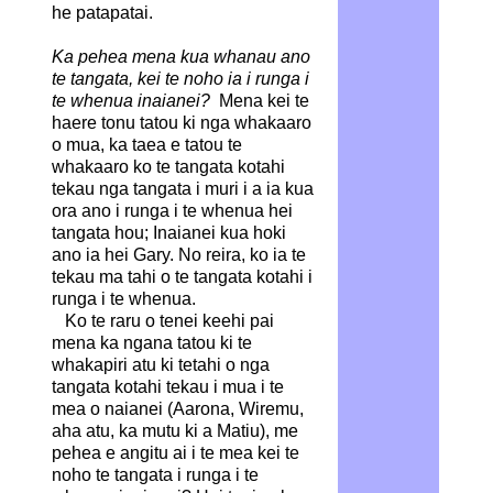
he patapatai.
Ka pehea mena kua whanau ano
te tangata, kei te noho ia i runga i
te whenua inaianei?
Mena kei te
haere tonu tatou ki nga whakaaro
o mua, ka taea e tatou te
whakaaro ko te tangata kotahi
tekau nga tangata i muri i a ia kua
ora ano i runga i te whenua hei
tangata hou; Inaianei kua hoki
ano ia hei Gary. No reira, ko ia te
tekau ma tahi o te tangata kotahi i
runga i te whenua.
Ko te raru o tenei keehi pai
mena ka ngana tatou ki te
whakapiri atu ki tetahi o nga
tangata kotahi tekau i mua i te
mea o naianei (Aarona, Wiremu,
aha atu, ka mutu ki a Matiu), me
pehea e angitu ai i te mea kei te
noho te tangata i runga i te