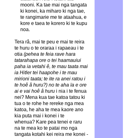
mooni. Ka tae mai nga tangata
ki konei, ka miharo ki nga tae,
te rangimarie me te ataahua, e
kore e taea te korero ki te kupu
noa.
Tera râ, mai te peu e mai te reira
te huru o te oraraa i rapaeau i te
otia
(pehea te feia rave hara
tatarahapa ore o tei haamauiui
paha ia vetahi ê, te mau taata mai
ia Hitler tei haapohe i te mau
mirioni taata; te ite ra anei ratou i
te hoê â huru?) no te aha ïa e ore
ai e vai hoê â huru
i nia i te fenua
nei?
Mena kua tae katoa tatou ki
tua o te rohe he rereke nga mea
katoa, he aha te mea kaore ano
kia puta mai i konei i te
whenua? Kare pea tenei e raru
na te mea ko te patai mo nga
tangata kotahi kei reira me konei -