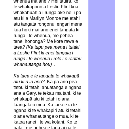
whenua inaianei? Hei tauira, ko
te whakapono a Leslie Flint kua
whakahuahia i runga ake nei i pa
atu ki a Marilyn Monroe me etahi
atu tangata rongonui engari mena
kua hoki mai ano enei tangata ki
runga i te whenua, me pehea
tenei hononga? Me kore rawa e
taea?
(Ka tupu pea mena i tutaki
a Leslie Flint ki enei tangata i
runga i te whenua i roto i o raatau
whanautanga hou)
.
Ka taea e te tangata te whakapā
atu ki a ia ano?
Ka pa ano pea
tatou ki tetahi ahuatanga e ngana
ana a Gary, te tekau ma tahi, ki te
whakapā atu ki tetahi o ana
taangata o mua. Ka taea e ia te
ngana ki te whakapiri atu ki tetahi
o ana whanautanga o mua, ki te
katoa ranei i te wa kotahi. Ko te
patai, me pehea e taea ai na te