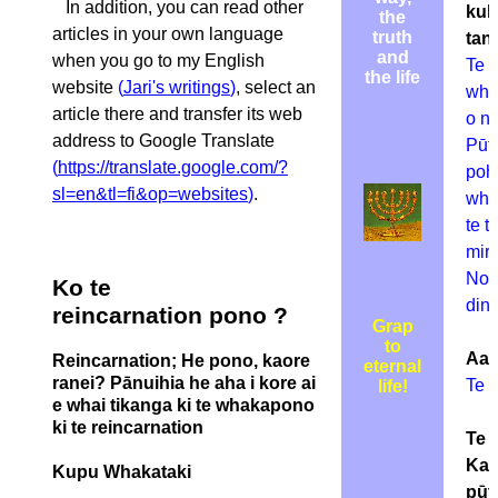
In addition, you can read other
kuk
the
articles in your own language
truth
tan
and
when you go to my English
Te
the life
website
(
Jari's writings
)
, select an
wha
article there and transfer its web
o n
address to Google Translate
Pūta
(
https://translate.google.com/?
poh
sl=en&tl=fi&op=websites
)
.
wha
te 
miri
Non
Ko te
dino
reincarnation
pono
?
Grap
to
Aam
Reincarnation; He pono, kaore
eternal
ranei? Pānuihia he aha i kore ai
Te 
life!
e whai tikanga ki te whakapono
ki te reincarnation
Te 
Kar
Kupu Whakataki
pūta