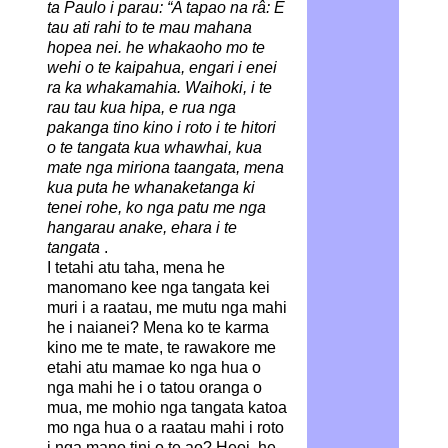
ta Paulo i parau: “A tapao na râ: E
tau ati rahi to te mau mahana
hopea nei. he whakaoho mo te
wehi o te kaipahua, engari i enei
ra ka whakamahia. Waihoki, i te
rau tau kua hipa, e rua nga
pakanga tino kino i roto i te hitori
o te tangata kua whawhai, kua
mate nga miriona taangata, mena
kua puta he whanaketanga ki
tenei rohe, ko nga patu me nga
hangarau anake, ehara i te
tangata
.
I tetahi atu taha, mena he
manomano kee nga tangata kei
muri i a raatau, me mutu nga mahi
he i naianei? Mena ko te karma
kino me te mate, te rawakore me
etahi atu mamae ko nga hua o
nga mahi he i o tatou oranga o
mua, me mohio nga tangata katoa
mo nga hua o a raatau mahi i roto
i nga mano tini o te ao? Heoi, he