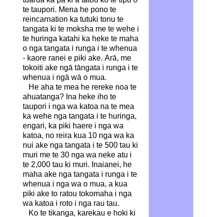
te taupori. Mena he pono te
reincarnation ka tutuki tonu te
tangata ki te moksha me te wehe i
te huringa katahi ka heke te maha
o nga tangata i runga i te whenua
- kaore ranei e piki ake. Arā, me
tokoiti ake ngā tāngata i runga i te
whenua i ngā wā o mua.
He aha te mea he rereke noa te
ahuatanga? Ina heke iho te
taupori i nga wa katoa na te mea
ka wehe nga tangata i te huringa,
engari, ka piki haere i nga wa
katoa, no reira kua 10 nga wa ka
nui ake nga tangata i te 500 tau ki
muri me te 30 nga wa neke atu i
te 2,000 tau ki muri. Inaianei, he
maha ake nga tangata i runga i te
whenua i nga wa o mua, a kua
piki ake to ratou tokomaha i nga
wa katoa i roto i nga rau tau.
Ko te tikanga, karekau e hoki ki