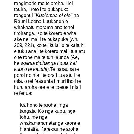
rangimarie me te aroha. Hei
tauira, i roto i te pukapuka
rongonui
"Kuolemaa ei ole"
na
Rauni Leena Luukanen e
whakaatu marama ana tenei
tirohanga.
Ko te korero e whai
ake nei mai i te pukapuka (wh.
209, 221), ko te "kuia" o te kaituhi
e tuku ana i te korero mai i tua atu
o te rohe ma te tuhi aunoa (Ae,
he
wairua tinihanga i puta hei
kuia o te kaituhi).
Te parau ra te
poroi no nia i te ora i tua atu i te
otia, o tei faaauhia i muri iho i te
huru aroha ore e te toetoe i nia i
te fenua:
Ka hono te aroha i nga
tangata. Ko nga kupu, nga
tohu, me nga
whakamaramatanga kaore e
hiahiatia. Karekau he aroha