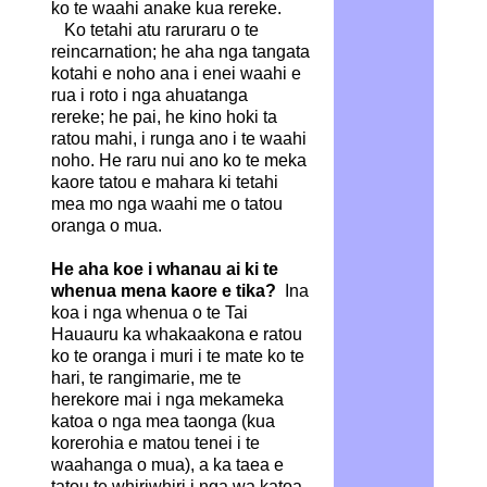
ko te waahi anake kua rereke.
Ko tetahi atu raruraru o te
reincarnation; he aha nga tangata
kotahi e noho ana i enei waahi e
rua i roto i nga ahuatanga
rereke; he pai, he kino hoki ta
ratou mahi, i runga ano i te waahi
noho. He raru nui ano ko te meka
kaore tatou e mahara ki tetahi
mea mo nga waahi me o tatou
oranga o mua.
He aha koe i whanau ai ki te
whenua mena kaore e tika?
Ina
koa i nga whenua o te Tai
Hauauru ka whakaakona e ratou
ko te oranga i muri i te mate ko te
hari, te rangimarie, me te
herekore mai i nga mekameka
katoa o nga mea taonga (kua
korerohia e matou tenei i te
waahanga o mua), a ka taea e
tatou te whiriwhiri i nga wa katoa