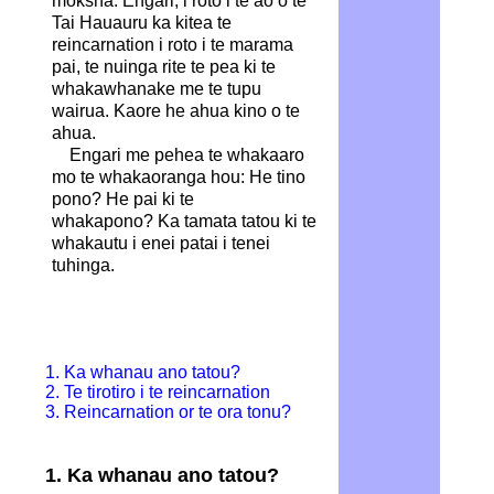
moksha. Engari, i roto i te ao o te
Tai Hauauru ka kitea te
reincarnation i roto i te marama
pai, te nuinga rite te pea ki te
whakawhanake me te tupu
wairua. Kaore he ahua kino o te
ahua.
Engari me pehea te whakaaro
mo te whakaoranga hou: He tino
pono? He pai ki te
whakapono? Ka tamata tatou ki te
whakautu i enei patai i tenei
tuhinga.
1. Ka whanau ano tatou?
2. Te tirotiro i te reincarnation
3. Reincarnation or te ora tonu?
1. Ka whanau ano tatou?