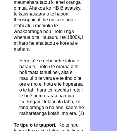
maumahara tatou ki enei oranga
o mua. Ahakoa ko HB Blavatsky,
te kaiwhakaara o te hapori
theosophical, he nui ake pea i
etahi atu i mohiotia te
whakaoranga hou i roto i nga
whenua o te Hauauru i te 1800s, i
miharo he aha tatou e kore ai e
mahara:
Peneia‘e e nehenehe tatou e
parau e, i roto i te oraraa o te
hoê taata tahuti nei, aita e
mauiui o te varua e te tino o te
ore e riro ei hotu e te hopearaa
o te tahi hara tei ravehia i roto i
te hoê huru oraraa na mua
’tu. Engari i tetahi atu taha, ko
tona oranga o naianei kaore he
maharatanga kotahi mo era. (1)
Te tipu o te taupori.
Ko te raru
tuarua ka pa ki a tatou ko te tipu o