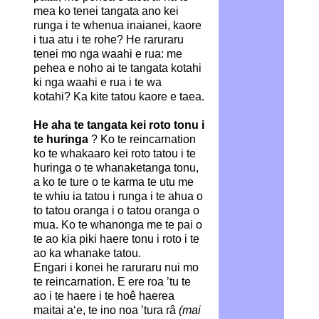
mea ko tenei tangata ano kei
runga i te whenua inaianei, kaore
i tua atu i te rohe? He raruraru
tenei mo nga waahi e rua: me
pehea e noho ai te tangata kotahi
ki nga waahi e rua i te wa
kotahi? Ka kite tatou kaore e taea.
He aha te tangata kei roto tonu i
te huringa
?
Ko te reincarnation
ko te whakaaro kei roto tatou i te
huringa o te whanaketanga tonu,
a ko te ture o te karma te utu me
te whiu ia tatou i runga i te ahua o
to tatou oranga i o tatou oranga o
mua. Ko te whanonga me te pai o
te ao kia piki haere tonu i roto i te
ao ka whanake tatou.
Engari i konei he raruraru nui mo
te reincarnation. E ere roa ’tu te
ao i te haere i te hoê haerea
maitai a‘e, te ino noa ’tura râ
(mai