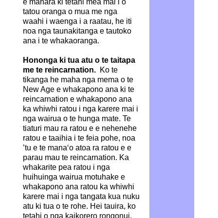
e mahara ki tetahi mea mai i o
tatou oranga o mua me nga
waahi i waenga i a raatau, he iti
noa nga taunakitanga e tautoko
ana i te whakaoranga.
Hononga ki tua atu o te taitapa
me te reincarnation.
Ko te
tikanga he maha nga mema o te
New Age e whakapono ana ki te
reincarnation e whakapono ana
ka whiwhi ratou i nga karere mai i
nga wairua o te hunga mate. Te
tiaturi mau ra ratou e e nehenehe
ratou e taaihia i te feia pohe, noa
’tu e te mana‘o atoa ra ratou e e
parau mau te reincarnation. Ka
whakarite pea ratou i nga
huihuinga wairua motuhake e
whakapono ana ratou ka whiwhi
karere mai i nga tangata kua nuku
atu ki tua o te rohe. Hei tauira, ko
tetahi o nga kaikorero rongonui,