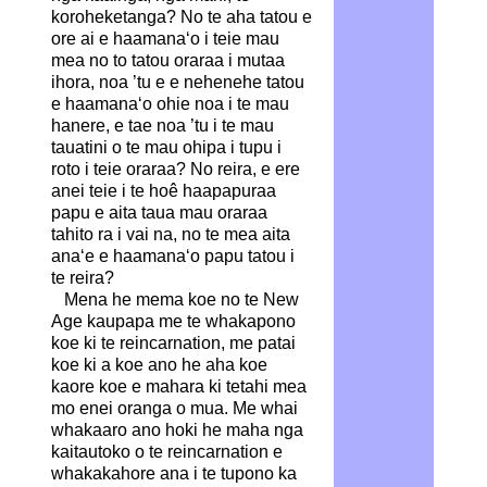
koroheketanga? No te aha tatou e
ore ai e haamana‘o i teie mau
mea no to tatou oraraa i mutaa
ihora, noa ’tu e e nehenehe tatou
e haamana‘o ohie noa i te mau
hanere, e tae noa ’tu i te mau
tauatini o te mau ohipa i tupu i
roto i teie oraraa? No reira, e ere
anei teie i te hoê haapapuraa
papu e aita taua mau oraraa
tahito ra i vai na, no te mea aita
ana‘e e haamana‘o papu tatou i
te reira?
Mena he mema koe no te New
Age kaupapa me te whakapono
koe ki te reincarnation, me patai
koe ki a koe ano he aha koe
kaore koe e mahara ki tetahi mea
mo enei oranga o mua. Me whai
whakaaro ano hoki he maha nga
kaitautoko o te reincarnation e
whakakahore ana i te tupono ka