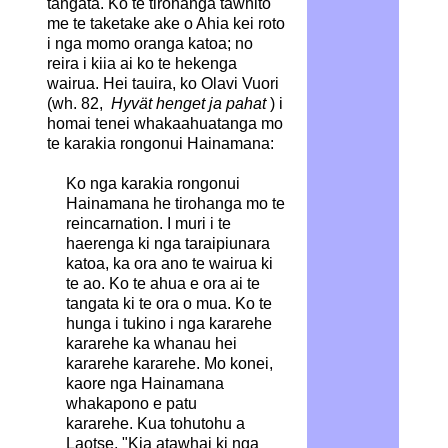
tangata. Ko te tirohanga tawhito
me te taketake ake o Ahia kei roto
i nga momo oranga katoa; no
reira i kiia ai ko te hekenga
wairua. Hei tauira, ko Olavi Vuori
(wh. 82,
Hyvät henget ja pahat
) i
homai tenei whakaahuatanga mo
te karakia rongonui Hainamana:
Ko nga karakia rongonui
Hainamana he tirohanga mo te
reincarnation. I muri i te
haerenga ki nga taraipiunara
katoa, ka ora ano te wairua ki
te ao. Ko te ahua e ora ai te
tangata ki te ora o mua. Ko te
hunga i tukino i nga kararehe
kararehe ka whanau hei
kararehe kararehe. Mo konei,
kaore nga Hainamana
whakapono e patu
kararehe. Kua tohutohu a
Laotse, "Kia atawhai ki nga