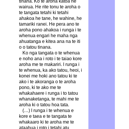
tinana. Ko te aroha katoa he
wairua. He rite tonu te aroha o
te tangata tetahi ki tetahi
ahakoa he tane, he wahine, he
tamariki ranei. He pera ano te
aroha pono ahakoa i runga i te
whenua engari he maha nga
ahuatanga e kitea ana na te iti
o o tatou tinana.
Ko nga tangata o te whenua
e noho ana i roto i te taiao kore
aroha me te makariri. I runga i
te whenua, ka ako tatou, heoi, i
konei me hoki ano tatou ki te
ako i te akoranga o te aroha
pono, ki te ako me te
whakahaere i runga i to tatou
whanaketanga, te mahi me te
aroha ki o tatou hoa tata.
(…) I runga i te whenua e
kore e taea e te tangata te
whakaaro ki te aroha me te
ataahua i roto i tetahi atu