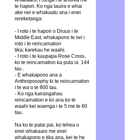
te hapori. Ko nga tauira e whai
ake nei e whakaatu ana i enei
rereketanga:
- I roto i te hapori o Druus i te
Middle East, whakapono te iwi i
roto i te reincarnation
tika; karekau he waahi.
- I roto i te kaupapa Rose Cross,
ko te reincarnation ka puta ia
144
tau
.
- E whakapono ana a
Anthroposophy ki te reincarnation
i te wa o te 800 tau.
- Ko nga kairangahau
reincarnation e kii ana ko te
waahi kei waenga i te 5 me te 60
tau.
Na ko te patai pai, ko tehea o
enei whakaaro me enei
whakapono e tika ana, kei te he