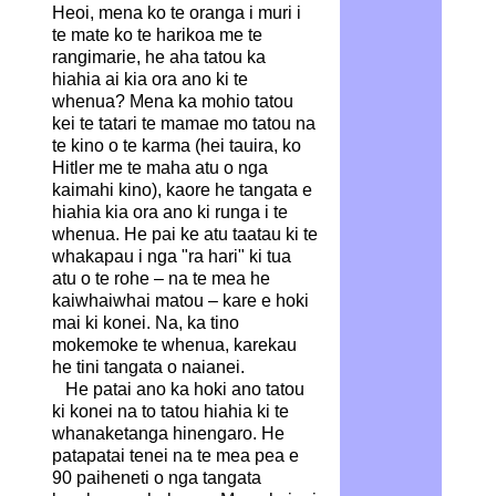
Heoi, mena ko te oranga i muri i
te mate ko te harikoa me te
rangimarie, he aha tatou ka
hiahia ai kia ora ano ki te
whenua? Mena ka mohio tatou
kei te tatari te mamae mo tatou na
te kino o te karma (hei tauira, ko
Hitler me te maha atu o nga
kaimahi kino), kaore he tangata e
hiahia kia ora ano ki runga i te
whenua. He pai ke atu taatau ki te
whakapau i nga "ra hari" ki tua
atu o te rohe – na te mea he
kaiwhaiwhai matou – kare e hoki
mai ki konei. Na, ka tino
mokemoke te whenua, karekau
he tini tangata o naianei.
He patai ano ka hoki ano tatou
ki konei na to tatou hiahia ki te
whanaketanga hinengaro. He
patapatai tenei na te mea pea e
90 paiheneti o nga tangata