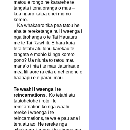
matou e rongo he kararehe te
tangata i tona oranga o mua –
kua ngaro katoa enei momo
korero.
Ka whakaaro tika pea tatou he
aha te rereketanga nui i waenga i
nga tirohanga o te Tai Hauauru
me te Tai Rawhiti. E hara koia
tera tetahi atu tohu karekau te
tangata e mohio ki nga korero
pono? Ua niuhia to ratou mau
mana‘o i nia i te mau tiaturiraa e
mea fifi aore ra eita e nehenehe e
haapapu e e parau mau.
Te waahi i waenga i te
reincarnations.
Ko tetahi atu
tautohetohe i roto i te
reincarnation ko nga waahi
rereke i waenga i te
reincarnations, te wa e pau ana i
tera atu ao. He rereke nga
whakaaro, i runga i te ahurea me