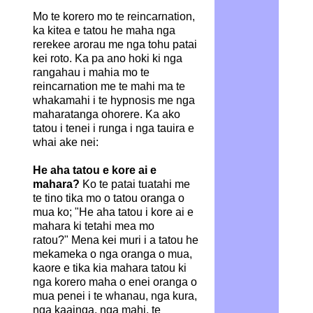
Mo te korero mo te reincarnation,
ka kitea e tatou he maha nga
rerekee arorau me nga tohu patai
kei roto. Ka pa ano hoki ki nga
rangahau i mahia mo te
reincarnation me te mahi ma te
whakamahi i te hypnosis me nga
maharatanga ohorere. Ka ako
tatou i tenei i runga i nga tauira e
whai ake nei:
He aha tatou e kore ai e
mahara?
Ko te patai tuatahi me
te tino tika mo o tatou oranga o
mua ko; "He aha tatou i kore ai e
mahara ki tetahi mea mo
ratou?" Mena kei muri i a tatou he
mekameka o nga oranga o mua,
kaore e tika kia mahara tatou ki
nga korero maha o enei oranga o
mua penei i te whanau, nga kura,
nga kaainga, nga mahi, te