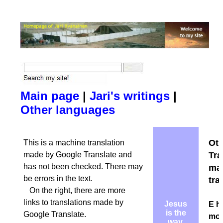
Main page
|
Jari's writings
|
Other languages
Oth
This is a machine translation
made by Google Translate and
Tra
has not been checked. There may
ma
be errors in the text.
tra
On the right, there are more
links to translations made by
Jesus
E hi
is the
Google Translate.
mok
way,