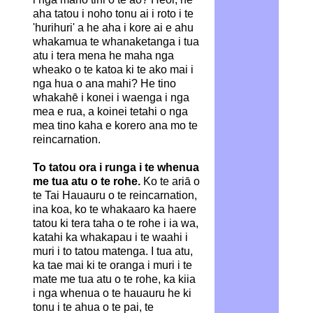
aha tatou i noho tonu ai i roto i te
'hurihuri' a he aha i kore ai e ahu
whakamua te whanaketanga i tua
atu i tera mena he maha nga
wheako o te katoa ki te ako mai i
nga hua o ana mahi? He tino
whakahē i konei i waenga i nga
mea e rua, a koinei tetahi o nga
mea tino kaha e korero ana mo te
reincarnation.
To tatou ora i runga i te whenua
me tua atu o te rohe.
Ko te ariā o
te Tai Hauauru o te reincarnation,
ina koa, ko te whakaaro ka haere
tatou ki tera taha o te rohe i ia wa,
katahi ka whakapau i te waahi i
muri i to tatou matenga. I tua atu,
ka tae mai ki te oranga i muri i te
mate me tua atu o te rohe, ka kiia
i nga whenua o te hauauru he ki
tonu i te ahua o te pai, te