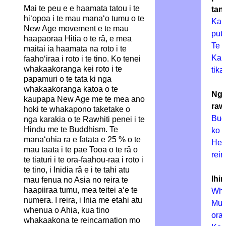
Mai te peu e e haamata tatou i te
tan
hi‘opoa i te mau mana‘o tumu o te
Kara
New Age movement e te mau
pūt
haapaoraa Hitia o te râ, e mea
Te 
maitai ia haamata na roto i te
Kar
faaho‘iraa i roto i te tino. Ko tenei
whakaakoranga kei roto i te
tika
papamuri o te tata ki nga
whakaakoranga katoa o te
Nga
kaupapa New Age me te mea ano
raw
hoki te whakapono taketake o
Bud
nga karakia o te Rawhiti penei i te
Hindu me te Buddhism. Te
ko I
mana‘ohia ra e fatata e 25 % o te
He 
mau taata i te pae Tooa o te râ o
rei
te tiaturi i te ora-faahou-raa i roto i
te tino, i Inidia râ e i te tahi atu
Ihi
mau fenua no Asia no reira te
haapiiraa tumu, mea teitei a‘e te
Wha
numera. I reira, i Inia me etahi atu
Muh
whenua o Ahia, kua tino
ora
whakaakona te reincarnation mo