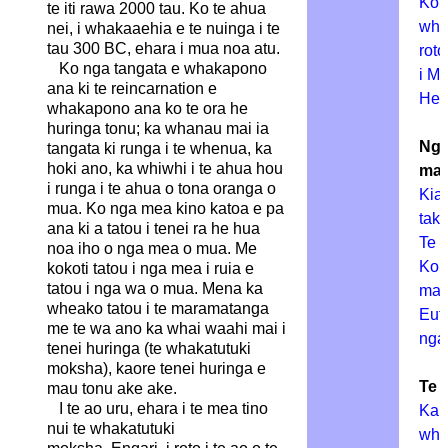
Ko t
te iti rawa 2000 tau. Ko te ahua
wha
nei, i whakaaehia e te nuinga i te
tau 300 BC, ehara i mua noa atu.
roto
Ko nga tangata e whakapono
i M
ana ki te reincarnation e
He 
whakapono ana ko te ora he
huringa tonu; ka whanau mai ia
Nga
tangata ki runga i te whenua, ka
hoki ano, ka whiwhi i te ahua hou
mat
i runga i te ahua o tona oranga o
Kia 
mua. Ko nga mea kino katoa e pa
taka
ana ki a tatou i tenei ra he hua
Te 
noa iho o nga mea o mua. Me
Ko 
kokoti tatou i nga mea i ruia e
tatou i nga wa o mua. Mena ka
mah
wheako tatou i te maramatanga
Eut
me te wa ano ka whai waahi mai i
nga
tenei huringa (te whakatutuki
moksha), kaore tenei huringa e
Te 
mau tonu ake ake.
I te ao uru, ehara i te mea tino
Ka t
nui te whakatutuki
wha