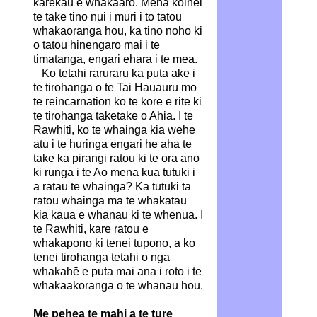
karekau e whakaaro. Mena koinei
te take tino nui i muri i to tatou
whakaoranga hou, ka tino noho ki
o tatou hinengaro mai i te
timatanga, engari ehara i te mea.
Ko tetahi raruraru ka puta ake i
te tirohanga o te Tai Hauauru mo
te reincarnation ko te kore e rite ki
te tirohanga taketake o Ahia. I te
Rawhiti, ko te whainga kia wehe
atu i te huringa engari he aha te
take ka pirangi ratou ki te ora ano
ki runga i te Ao mena kua tutuki i
a ratau te whainga? Ka tutuki ta
ratou whainga ma te whakatau
kia kaua e whanau ki te whenua. I
te Rawhiti, kare ratou e
whakapono ki tenei tupono, a ko
tenei tirohanga tetahi o nga
whakahē e puta mai ana i roto i te
whakaakoranga o te whanau hou.
Me pehea te mahi a te ture