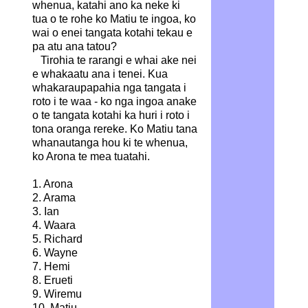
whenua, katahi ano ka neke ki
tua o te rohe ko Matiu te ingoa, ko
wai o enei tangata kotahi tekau e
pa atu ana tatou?
Tirohia te rarangi e whai ake nei
e whakaatu ana i tenei. Kua
whakaraupapahia nga tangata i
roto i te waa - ko nga ingoa anake
o te tangata kotahi ka huri i roto i
tona oranga rereke. Ko Matiu tana
whanautanga hou ki te whenua,
ko Arona te mea tuatahi.
1. Arona
2. Arama
3. Ian
4. Waara
5. Richard
6. Wayne
7. Hemi
8. Erueti
9. Wiremu
10. Matiu