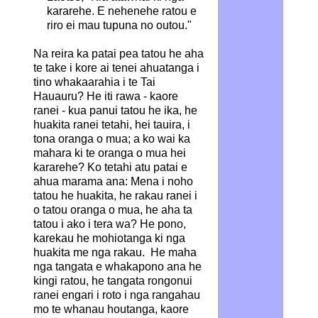
kararehe. E nehenehe ratou e
riro ei mau tupuna no outou."
Na reira ka patai pea tatou he aha
te take i kore ai tenei ahuatanga i
tino whakaarahia i te Tai
Hauauru?
He iti rawa - kaore
ranei - kua panui tatou he ika, he
huakita ranei tetahi, hei tauira, i
tona oranga o mua; a ko wai ka
mahara ki te oranga o mua hei
kararehe? Ko tetahi atu patai e
ahua marama ana: Mena i noho
tatou he huakita, he rakau ranei i
o tatou oranga o mua, he aha ta
tatou i ako i tera wa? He pono,
karekau he mohiotanga ki nga
huakita me nga rakau.
He maha
nga tangata e whakapono ana he
kingi ratou, he tangata rongonui
ranei engari i roto i nga rangahau
mo te whanau houtanga, kaore