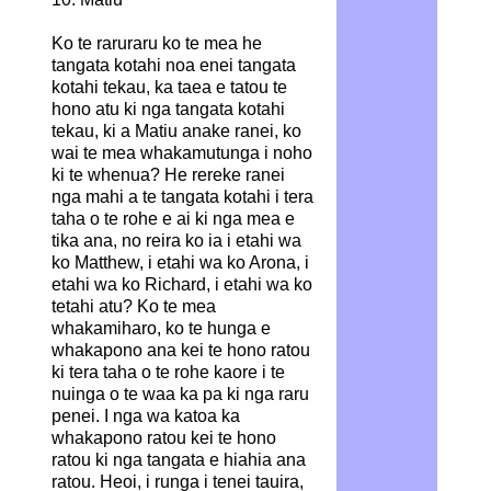
Ko te raruraru ko te mea he
tangata kotahi noa enei tangata
kotahi tekau, ka taea e tatou te
hono atu ki nga tangata kotahi
tekau, ki a Matiu anake ranei, ko
wai te mea whakamutunga i noho
ki te whenua? He rereke ranei
nga mahi a te tangata kotahi i tera
taha o te rohe e ai ki nga mea e
tika ana, no reira ko ia i etahi wa
ko Matthew, i etahi wa ko Arona, i
etahi wa ko Richard, i etahi wa ko
tetahi atu? Ko te mea
whakamiharo, ko te hunga e
whakapono ana kei te hono ratou
ki tera taha o te rohe kaore i te
nuinga o te waa ka pa ki nga raru
penei. I nga wa katoa ka
whakapono ratou kei te hono
ratou ki nga tangata e hiahia ana
ratou. Heoi, i runga i tenei tauira,