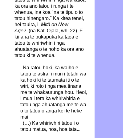
ka ora ano tatou i runga i te
whenua, ina koa "na te tipu o to
tatou hinengaro." Ka kitea tenei,
hei tauira, i
Mitä on New
Age?
(na Kati Ojala, wh. 22). E
kii ana te pukapuka ka taea e
tatou te whiriwhiri i nga
ahuatanga o te noho ka ora ano
tatou ki te whenua.
Na ratou hoki, ka waiho e
tatou te astral i muri i tetahi wa
ka hoki ki te taumata iti o te
wiri, ki roto i nga mea tinana
me te whakaurunga hou. Heoi,
i mua i tera ka whiriwhiria e
tatou nga ahuatanga me te wa
o to tatou oranga kei te heke
mai.
(…) Ka whiriwhiri tatou i o
tatou matua, hoa, hoa tata...