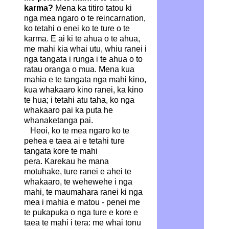
karma?
Mena ka titiro tatou ki
nga mea ngaro o te reincarnation,
ko tetahi o enei ko te ture o te
karma. E ai ki te ahua o te ahua,
me mahi kia whai utu, whiu ranei i
nga tangata i runga i te ahua o to
ratau oranga o mua. Mena kua
mahia e te tangata nga mahi kino,
kua whakaaro kino ranei, ka kino
te hua; i tetahi atu taha, ko nga
whakaaro pai ka puta he
whanaketanga pai.
Heoi, ko te mea ngaro ko te
pehea e taea ai e tetahi ture
tangata kore te mahi
pera. Karekau he mana
motuhake, ture ranei e ahei te
whakaaro, te wehewehe i nga
mahi, te maumahara ranei ki nga
mea i mahia e matou - penei me
te pukapuka o nga ture e kore e
taea te mahi i tera: me whai tonu