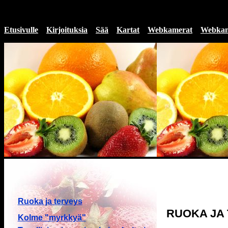
Etusivulle
Kirjoituksia
Sää
Kartat
Webkamerat
Webkam
Ruoka ja terveys
RUOKA JA
Kolme "myrkkyä"