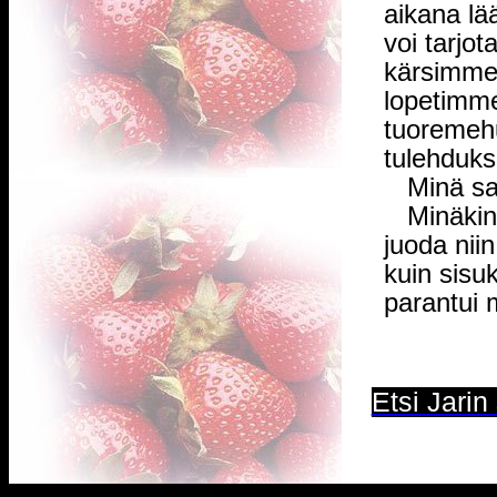
aikana lä
voi tarjot
kärsimme 
lopetimme
tuoremehu
tulehduks
Minä sano
Minäkin l
juoda nii
kuin sisu
parantui 
Etsi Jarin 