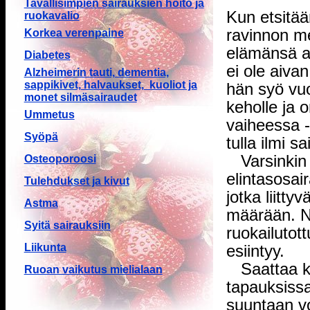
Tavallisimpien sairauksien hoito ja
Kun etsitä
ruokavalio
ravinnon me
Korkea verenpaine
elämänsä ai
Diabetes
ei ole aiva
Alzheimerin tauti, dementia,
sappikivet, halvaukset, kuoliot ja
hän syö vuo
monet silmäsairaudet
keholle ja o
Ummetus
vaiheessa 
Syöpä
tulla ilmi s
Varsinkin l
Osteoporoosi
elintasosair
Tulehdukset ja kivut
jotka liitty
Astma
määrään. N
Syitä sairauksiin
ruokailutot
Liikunta
esiintyy.
Saattaa kä
Ruoan vaikutus mielialaan
tapauksiss
suuntaan vo