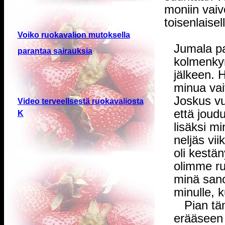
moniin vaiv
toisenlaisel
Voiko ruokavalion mutoksella
Jumala pa
parantaa sairauksia
kolmenky
jälkeen. H
minua vai
Joskus vu
Video terveellsestä ruokavaliosta
että joud
K
lisäksi mi
neljäs vi
oli kestä
olimme ru
minä sanoi
minulle, 
Pian tämä
erääseen 