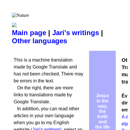
Main page
|
Jari's writings
|
Other languages
Oth
This is a machine translation
made by Google Translate and
Tra
has not been checked. There may
ma
be errors in the text.
tra
On the right, there are more
links to translations made by
Jesus
Évmi
is the
Google Translate.
din
way,
In addition, you can read other
emb
the
articles in your own language
truth
A d
and
when you go to my English
elpu
the life
website
(
Jari's writings
)
, select an