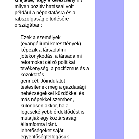
kifejtette, hogy a keresztény hit
milyen pozitív hatással volt
például a népoktatásra és a
rabszolgaság eltörlésére
országában:
Ezek a személyek
(evangéliumi keresztények)
képezik a társadalmi
jótékonykodás, a társadalmi
reformokat célzó politikai
tevékenység, a pacifizmus és a
közoktatás
gerincét. Jóindulatot
testesítenek meg a gazdasági
nehézségekkel küzdőkkel és
más népekkel szemben,
különösen akkor, ha a
legcsekélyebb érdeklődést is
mutatják egy köztársasági
államforma iránt.
lehetőségeket saját
egyenlőségfelfogásuk