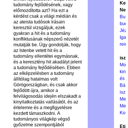
Kele
tudomány fejlődésének, vagy
New
előmozdította azt? Ha ezt a
kérdést csak a világi médián és
Bud
az ateista tudósok írásain
bud
keresztül vizsgáljuk, ezek
Jéz
gyakran a hit és a tudomány
Igaz
konfliktusának népszerű nézetét
rei
mutatják be. Úgy gondolják, hogy
az Istenbe vetett hit és a
tudomány ellentétei egymásnak,
isz
és a keresztény hit akadályt jelent
Mo
a tudomány fejlődésében. Ebben
kiny
az elképzelésben a tudomány
és é
állítólag hatalmas volt
Görögországban, és csak akkor
Bál
fejlődött újra, amikor a
isz
felvilágosodás idején elszakadt a
Mek
kinyilatkoztatás vallásától, és az
Meg
értelemre és a megfigyelésre
Kor
kezdett támaszkodni. A
tudományos világkép végső
győzelme szempontjából
Eti