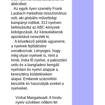
ábécéket.
Az egyik ilyen személy Frank
Laubach metodista misszionárius
volt, aki globális műveltségi
kampányt indított. 313 nyelven
befolyásolta az ABC-könyvek
kidolgozását. Az írástudatlanok
apostolává nevezték ki.
A következő példák ugyanerre,
a nyelvek fejlődésére
vonatkoznak. Lényeges, hogy
még olyan nyelvek is, mint a
hindi, India fő nyelve, a pakisztáni
urdu és a bangladesi bengáli
nyelvtani és nyelvi alapjuk a
keresztény küldetéseken
alapul. Emberek százmilliói
beszélik és használják ezeket a
nyelveket.
Vishal Mangalwadi: A hindu
nyelv szívében nőttem fel