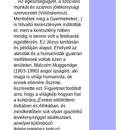
Az egészségügyet, a szociális
munkát és számos jótékonysági
szervezetet (Vöröskereszt,
Mentsétek meg a Gyermekeket...)
is hitvalló keresztények indították
el, mert a keresztény hitben
mindig is benne volt a felebaráti
együttérzés. Ez Jézus tanításán
és példáján alapul. Ehelyett az
ateisták és a humanisták gyakran
mellékesek voltak ezen a
területen. Malcolm Muggeridge
(1903-1990) angol újságíró, aki
maga is világi humanista, de
ennek ellenére őszinte,
észrevette ezt. Figyelmet fordított
arra, hogy a világkép hogyan hat
a kultúrára:
„Éveket eltöltöttem
Indiában és Afrikában, és
mindkettőben sok olyan igazlelkű
tevékenységgel találkoztam,
amelyet különböző
felekezetekhez tartozó