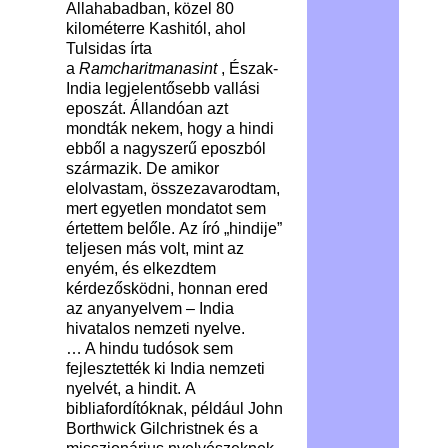
Allahabadban, közel 80
kilométerre Kashitól, ahol
Tulsidas írta
a
Ramcharitmanasint
, Észak-
India legjelentősebb vallási
eposzát.
Állandóan azt
mondták nekem, hogy a hindi
ebből a nagyszerű eposzból
származik. De amikor
elolvastam, összezavarodtam,
mert egyetlen mondatot sem
értettem belőle. Az író „hindije”
teljesen más volt, mint az
enyém, és elkezdtem
kérdezősködni, honnan ered
az anyanyelvem – India
hivatalos nemzeti nyelve.
… A hindu tudósok sem
fejlesztették ki India nemzeti
nyelvét, a hindit. A
bibliafordítóknak, például John
Borthwick Gilchristnek és a