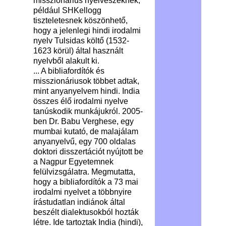
misszionárius nyelvészeknek,
például SHKellogg
tiszteletesnek köszönhető,
hogy a jelenlegi hindi irodalmi
nyelv Tulsidas költő (1532-
1623 körül) által használt
nyelvből alakult ki.
... A bibliafordítók és
misszionáriusok többet adtak,
mint anyanyelvem hindi. India
összes élő irodalmi nyelve
tanúskodik munkájukról. 2005-
ben Dr. Babu Verghese, egy
mumbai kutató, de malajálam
anyanyelvű, egy 700 oldalas
doktori disszertációt nyújtott be
a Nagpur Egyetemnek
felülvizsgálatra. Megmutatta,
hogy a bibliafordítók a 73 mai
irodalmi nyelvet a többnyire
írástudatlan indiánok által
beszélt dialektusokból hozták
létre. Ide tartoztak India (hindi),