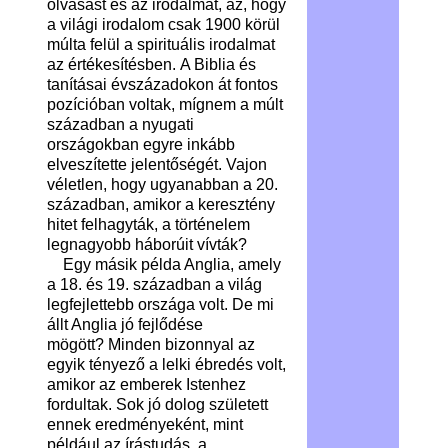
olvasást és az irodalmat, az, hogy
a világi irodalom csak 1900 körül
múlta felül a spirituális irodalmat
az értékesítésben. A Biblia és
tanításai évszázadokon át fontos
pozícióban voltak, mígnem a múlt
században a nyugati
országokban egyre inkább
elveszítette jelentőségét. Vajon
véletlen, hogy ugyanabban a 20.
században, amikor a keresztény
hitet felhagyták, a történelem
legnagyobb háborúit vívták?
Egy másik példa Anglia, amely
a 18. és 19. században a világ
legfejlettebb országa volt. De mi
állt Anglia jó fejlődése
mögött? Minden bizonnyal az
egyik tényező a lelki ébredés volt,
amikor az emberek Istenhez
fordultak. Sok jó dolog született
ennek eredményeként, mint
például az írástudás, a