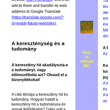
Tud
article there and transfer its web
tév
address to Google Translate
atei
(
https://translate.google.com/?
ere
sl=en&tl=fi&op=websites
)
.
évmi
Miko
din
A kereszténység és a
A Bi
tudomány
Grap
Az 
to
eternal
A keresztény hit akadályozta-e
Ker
life!
a tudományt, vagy
tud
előmozdította azt? Olvasd el a
jog
bizonyítékokat!
A k
és 
A cikk témája a keresztény hit és
A ke
tudomány. Hogyan hatott a
az 
keresztény hit a tudományra és
annak fejlődésére? Gátja volt a