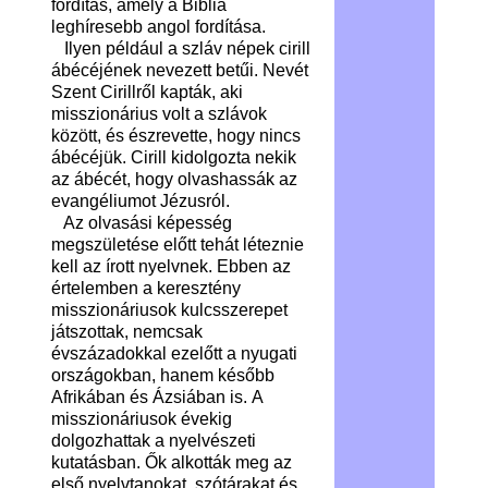
fordítás, amely a Biblia
leghíresebb angol fordítása.
Ilyen például a szláv népek cirill
ábécéjének nevezett betűi. Nevét
Szent Cirillről kapták, aki
misszionárius volt a szlávok
között, és észrevette, hogy nincs
ábécéjük. Cirill kidolgozta nekik
az ábécét, hogy olvashassák az
evangéliumot Jézusról.
Az olvasási képesség
megszületése előtt tehát léteznie
kell az írott nyelvnek. Ebben az
értelemben a keresztény
misszionáriusok kulcsszerepet
játszottak, nemcsak
évszázadokkal ezelőtt a nyugati
országokban, hanem később
Afrikában és Ázsiában is. A
misszionáriusok évekig
dolgozhattak a nyelvészeti
kutatásban. Ők alkották meg az
első nyelvtanokat, szótárakat és