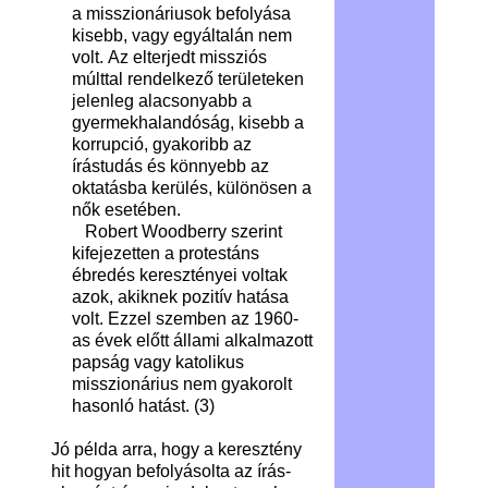
a misszionáriusok befolyása
kisebb, vagy egyáltalán nem
volt. Az elterjedt missziós
múlttal rendelkező területeken
jelenleg alacsonyabb a
gyermekhalandóság, kisebb a
korrupció, gyakoribb az
írástudás és könnyebb az
oktatásba kerülés, különösen a
nők esetében.
Robert Woodberry szerint
kifejezetten a protestáns
ébredés keresztényei voltak
azok, akiknek pozitív hatása
volt. Ezzel szemben az 1960-
as évek előtt állami alkalmazott
papság vagy katolikus
misszionárius nem gyakorolt ​​
hasonló hatást. (3)
Jó példa arra, hogy a keresztény
hit hogyan befolyásolta az írás-