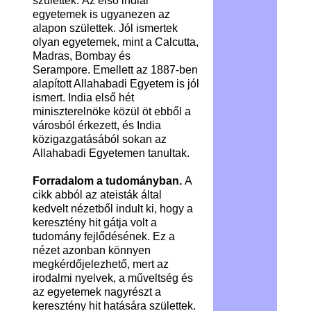
születtek. Az első indiai
egyetemek is ugyanezen az
alapon születtek. Jól ismertek
olyan egyetemek, mint a Calcutta,
Madras, Bombay és
Serampore. Emellett az 1887-ben
alapított Allahabadi Egyetem is jól
ismert. India első hét
miniszterelnöke közül öt ebből a
városból érkezett, és India
közigazgatásából sokan az
Allahabadi Egyetemen tanultak.
Forradalom a tudományban.
A
cikk abból az ateisták által
kedvelt nézetből indult ki, hogy a
keresztény hit gátja volt a
tudomány fejlődésének. Ez a
nézet azonban könnyen
megkérdőjelezhető, mert az
irodalmi nyelvek, a műveltség és
az egyetemek nagyrészt a
keresztény hit hatására születtek.