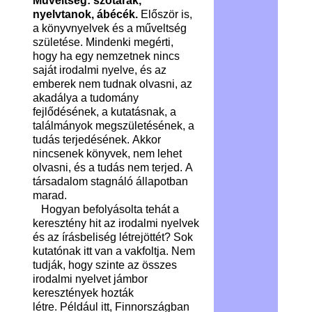
Műveltség: szótárak,
nyelvtanok, ábécék.
Először is,
a könyvnyelvek és a műveltség
születése. Mindenki megérti,
hogy ha egy nemzetnek nincs
saját irodalmi nyelve, és az
emberek nem tudnak olvasni, az
akadálya a tudomány
fejlődésének, a kutatásnak, a
találmányok megszületésének, a
tudás terjedésének. Akkor
nincsenek könyvek, nem lehet
olvasni, és a tudás nem terjed. A
társadalom stagnáló állapotban
marad.
Hogyan befolyásolta tehát a
keresztény hit az irodalmi nyelvek
és az írásbeliség létrejöttét? Sok
kutatónak itt van a vakfoltja. Nem
tudják, hogy szinte az összes
irodalmi nyelvet jámbor
keresztények hozták
létre. Például itt, Finnországban