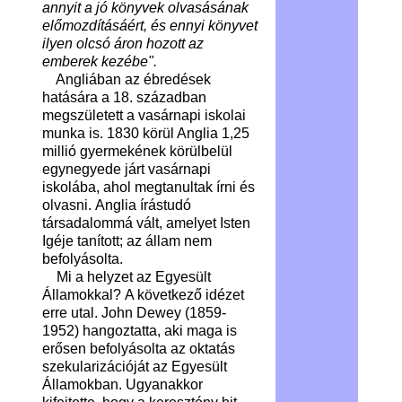
annyit a jó könyvek olvasásának
előmozdításáért, és ennyi könyvet
ilyen olcsó áron hozott az
emberek kezébe".
Angliában az ébredések
hatására a 18. században
megszületett a vasárnapi iskolai
munka is. 1830 körül Anglia 1,25
millió gyermekének körülbelül
egynegyede járt vasárnapi
iskolába, ahol megtanultak írni és
olvasni. Anglia írástudó
társadalommá vált, amelyet Isten
Igéje tanított; az állam nem
befolyásolta.
Mi a helyzet az Egyesült
Államokkal?
A következő idézet
erre utal. John Dewey (1859-
1952) hangoztatta, aki maga is
erősen befolyásolta az oktatás
szekularizációját az Egyesült
Államokban. Ugyanakkor