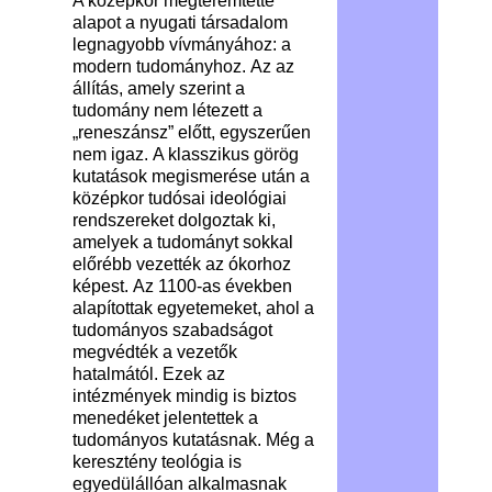
A középkor megteremtette
alapot a nyugati társadalom
legnagyobb vívmányához: a
modern tudományhoz. Az az
állítás, amely szerint a
tudomány nem létezett a
„reneszánsz” előtt, egyszerűen
nem igaz. A klasszikus görög
kutatások megismerése után a
középkor tudósai ideológiai
rendszereket dolgoztak ki,
amelyek a tudományt sokkal
előrébb vezették az ókorhoz
képest. Az 1100-as években
alapítottak egyetemeket, ahol a
tudományos szabadságot
megvédték a vezetők
hatalmától. Ezek az
intézmények mindig is biztos
menedéket jelentettek a
tudományos kutatásnak. Még a
keresztény teológia is
egyedülállóan alkalmasnak