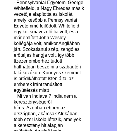
- Pennsylvaniai Egyetem. George
Whitefield, a Nagy Ébredés másik
vezetője alapította az iskolát,
amely később a Pennsylvaniai
Egyetemmé fejlődött. Whitefield
egy kocsmavezető fia volt, és a
már említett John Wesley
kollégája volt, amikor Angliában
járt. Szokatlanul szép, zengő és
erőteljes hangja volt, így több
tízezer emberhez tudott
hallhatóan beszélni a szabadtéri
találkozókon. Könnyes szemmel
is prédikálhatott Isten által az
emberek iránt tanúsított
együttérzés miatt
Mi van Indiával? India nem a
kereszténységéről
híres. Azonban ebben az
országban, akárcsak Afrikában,
több ezer iskola létezik, amelyek
a keresztény hit alapján