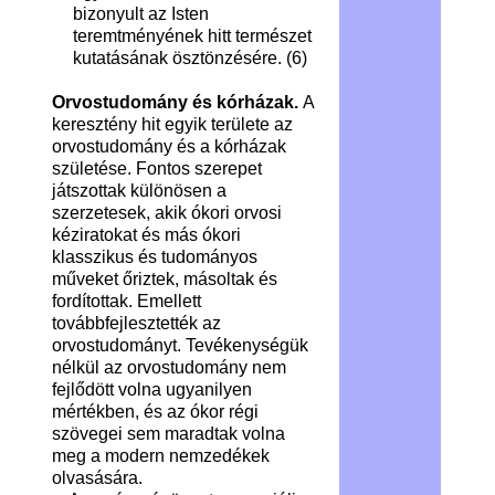
bizonyult az Isten
teremtményének hitt természet
kutatásának ösztönzésére.
(6)
Orvostudomány és kórházak.
A
keresztény hit egyik területe az
orvostudomány és a kórházak
születése. Fontos szerepet
játszottak különösen a
szerzetesek, akik ókori orvosi
kéziratokat és más ókori
klasszikus és tudományos
műveket őriztek, másoltak és
fordítottak. Emellett
továbbfejlesztették az
orvostudományt. Tevékenységük
nélkül az orvostudomány nem
fejlődött volna ugyanilyen
mértékben, és az ókor régi
szövegei sem maradtak volna
meg a modern nemzedékek
olvasására.