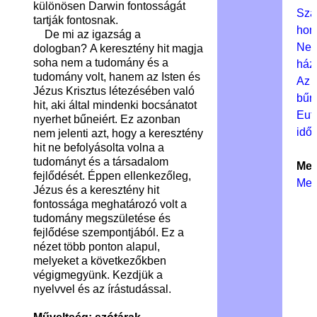
különösen Darwin fontosságát
Sza
tartják fontosnak.
hom
De mi az igazság a
Nem
dologban? A keresztény hit magja
soha nem a tudomány és a
ház
tudomány volt, hanem az Isten és
Az 
Jézus Krisztus létezésében való
bűn
hit, aki által mindenki bocsánatot
Eut
nyerhet bűneiért.
Ez azonban
idők
nem jelenti azt, hogy a keresztény
hit ne befolyásolta volna a
tudományt és a társadalom
Meg
fejlődését. Éppen ellenkezőleg,
Meg
Jézus és a keresztény hit
fontossága meghatározó volt a
tudomány megszületése és
fejlődése szempontjából. Ez a
nézet több ponton alapul,
melyeket a következőkben
végigmegyünk. Kezdjük a
nyelvvel és az írástudással.