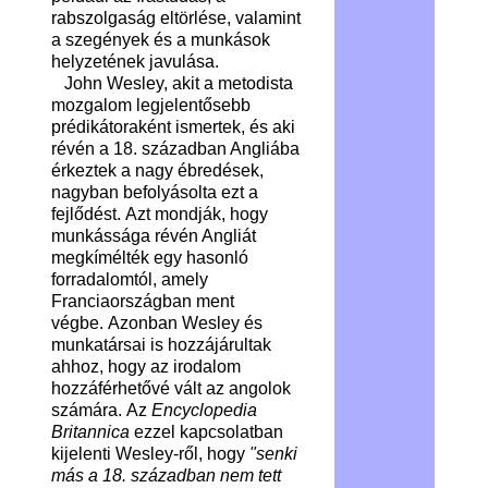
rabszolgaság eltörlése, valamint
a szegények és a munkások
helyzetének javulása.
John Wesley, akit a metodista
mozgalom legjelentősebb
prédikátoraként ismertek, és aki
révén a 18. században Angliába
érkeztek a nagy ébredések,
nagyban befolyásolta ezt a
fejlődést. Azt mondják, hogy
munkássága révén Angliát
megkímélték egy hasonló
forradalomtól, amely
Franciaországban ment
végbe. Azonban Wesley és
munkatársai is hozzájárultak
ahhoz, hogy az irodalom
hozzáférhetővé vált az angolok
számára. Az
Encyclopedia
Britannica
ezzel kapcsolatban
kijelenti Wesley-ről, hogy
"senki
más a 18. században nem tett