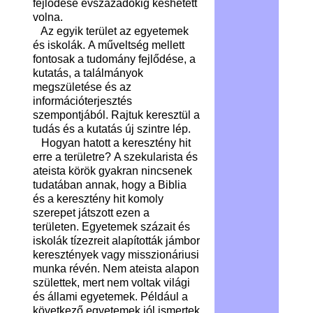
fejlődése évszázadokig késhetett
volna.
Az egyik terület az egyetemek
és iskolák. A műveltség mellett
fontosak a tudomány fejlődése, a
kutatás, a találmányok
megszületése és az
információterjesztés
szempontjából. Rajtuk keresztül a
tudás és a kutatás új szintre lép.
Hogyan hatott a keresztény hit
erre a területre? A szekularista és
ateista körök gyakran nincsenek
tudatában annak, hogy a Biblia
és a keresztény hit komoly
szerepet játszott ezen a
területen. Egyetemek százait és
iskolák tízezreit alapították jámbor
keresztények vagy misszionáriusi
munka révén. Nem ateista alapon
születtek, mert nem voltak világi
és állami egyetemek. Például a
következő egyetemek jól ismertek