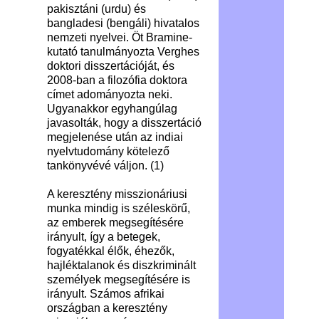
pakisztáni (urdu) és
bangladesi (bengáli) hivatalos
nemzeti nyelvei. Öt Bramine-
kutató tanulmányozta Verghes
doktori disszertációját, és
2008-ban a filozófia doktora
címet adományozta neki.
Ugyanakkor egyhangúlag
javasolták, hogy a disszertáció
megjelenése után az indiai
nyelvtudomány kötelező
tankönyvévé váljon. (1)
A keresztény misszionáriusi
munka mindig is széleskörű,
az emberek megsegítésére
irányult, így a betegek,
fogyatékkal élők, éhezők,
hajléktalanok és diszkriminált
személyek megsegítésére is
irányult. Számos afrikai
országban a keresztény