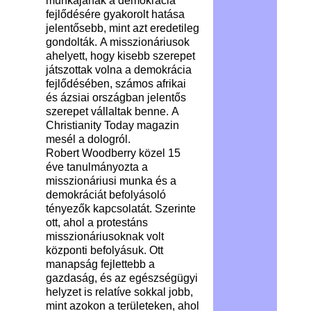
munkájának a demokrácia
fejlődésére gyakorolt ​​hatása
jelentősebb, mint azt eredetileg
gondolták. A misszionáriusok
ahelyett, hogy kisebb szerepet
játszottak volna a demokrácia
fejlődésében, számos afrikai
és ázsiai országban jelentős
szerepet vállaltak benne. A
Christianity Today magazin
mesél a dologról.
Robert Woodberry közel 15
éve tanulmányozta a
misszionáriusi munka és a
demokráciát befolyásoló
tényezők kapcsolatát. Szerinte
ott, ahol a protestáns
misszionáriusoknak volt
központi befolyásuk. Ott
manapság fejlettebb a
gazdaság, és az egészségügyi
helyzet is relatíve sokkal jobb,
mint azokon a területeken, ahol