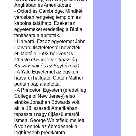
Angliában és Amerikában:
- Oxford és Cambridge. Mindkét
városban rengeteg templom és
kápolna található. Ezeket az
egyetemeket eredetileg a Biblia
tanítására alapították.
- Harvard. Ezt az egyetemet John
Harvard tiszteletesről nevezték
el. Mottója 1692-ből
Veritas
Christo et Ecclesiae (igazság
Krisztusnak és az Egyháznak)
- A Yale Egyetemet az egykori
harvardi hallgató, Cotton Mather
puritán pap alapította.
- A Princeton Egyetem (eredetileg
College of New Jersey) első
elnöke Jonathan Edwards volt,
aki a 18. századi Amerikában
tapasztalt nagy újjászületésről
ismert. George Whitefield mellett
ő volt ennek az ébredésnek a
leghíresebb prédikátora.