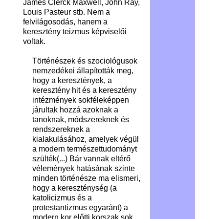
James Clerck Maxwell, John Ray,
Louis Pasteur stb. Nem a
felvilágosodás, hanem a
keresztény teizmus képviselői
voltak.
Történészek és szociológusok
nemzedékei állapították meg,
hogy a keresztények, a
keresztény hit és a keresztény
intézmények sokféleképpen
járultak hozzá azoknak a
tanoknak, módszereknek és
rendszereknek a
kialakulásához, amelyek végül
a modern természettudományt
szülték(...) Bár vannak eltérő
vélemények hatásának szinte
minden történésze ma elismeri,
hogy a kereszténység (a
katolicizmus és a
protestantizmus egyaránt) a
modern kor előtti korszak sok