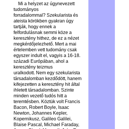
Mi a helyzet az úgynevezett
tudományos
forradalommal? Szekularista és
ateista körökben gyakran úgy
tartják, hogy ennek a
felfordulásnak semmi köze a
keresztény hithez, de ez a nézet
megkérdőjelezhető. Mert a mai
értelemben vett tudomány csak
egyszer indult el, vagyis a 16-18.
századi Európában, ahol a
keresztény teizmus
uralkodott. Nem egy szekularista
társadalomban kezdődött, hanem
kifejezetten a keresztény hit által
ihletett társadalomban. Szinte
minden vezető tudós hitt a
teremtésben. Köztük volt Francis
Bacon, Robert Boyle, Isaac
Newton, Johannes Kepler,
Kopernikusz, Galileo Galilei,
Blaise Pascal, Michael Faraday,