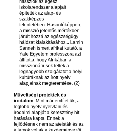
missziók az egész
iskolarendszer alapjait
építették az alap- és
szakképzés
tekintetében. Hasonlóképpen,
a misszió jelentős mértékben
járult hozzá az egészségügyi
hálózat kialakításához... Lamin
Sanneh ismert afrikai kutató, a
Yale Egyetem professzora azt
állította, hogy Afrikában a
misszionáriusok tettek a
legnagyobb szolgálatot a helyi
kultúráknak az írott nyelv
alapjainak megteremtése.
(2)
Műveltségi projektek és
irodalom.
Mint már említettük, a
legtöbb nyelv nyelvtani és
irodalmi alapját a keresztény hit
hatására kapta. Ennek a
fejlődésnek nem az ateisták és az
államok voltak a kezdeményezői,